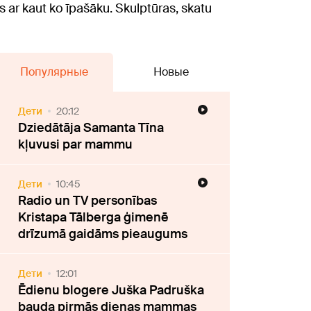
s ar kaut ko īpašāku. Skulptūras, skatu
Популярные
Новые
Дети
20:12
Dziedātāja Samanta Tīna
kļuvusi par mammu
Дети
10:45
Radio un TV personības
Kristapa Tālberga ģimenē
drīzumā gaidāms pieaugums
Дети
12:01
Ēdienu blogere Juška Padruška
bauda pirmās dienas mammas