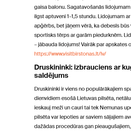
gaisa balonu. Sagatavošanās lidojumam i
ilgst aptuveni 1–1,5 stundu. Lidojumam a
apģērbs, bet jāņem vērā, ka debesīs būs 
sportisks tērps ar garām piedurknēm. Lid
– jābauda lidojums! Vairāk par apskates o
https://www.visitbirstonas.lt/lv/
Druskininki: izbrauciens ar kuģ
saldējums
Druskininki ir viens no populārākajiem spa
dienvidiem esošā Lietuvas pilsēta, netālu
ieskauj meži un cauri tai tek Nemunas upe,
pilsēta var lepoties ar saviem sāļajiem a
dažādas procedūras gan pieaugušajiem, ga