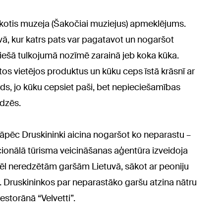
akotis muzeja (Šakočiai muziejus) apmeklējums.
vā, kur katrs pats var pagatavot un nogaršot
 tiešā tulkojumā nozīmē zarainā jeb koka kūka.
s vietējos produktus un kūku ceps īstā krāsnī ar
rds, jo kūku cepsiet paši, bet nepieciešamības
īdzēs.
pēc Druskininki aicina nogaršot ko neparastu –
ionālā tūrisma veicināšanas aģentūra izveidoja
vēl neredzētām garšām Lietuvā, sākot ar peoniju
. Druskininkos par neparastāko garšu atzina nātru
estorānā “Velvetti”.