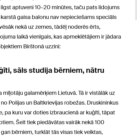
lgst aptuveni 10–20 minūtes, taču pats lidojums
r karstā gaisa balonu nav nepieciešams speciāls
vēsāk nekā uz zemes, tādēļ noderēs ērts,
ojuma laikā vienīgais, kas apmeklētājiem ir jādara
bjektiem Birštonā uzzini:
īti, sāls studija bērniem, nātru
 mīļotāju galamērķiem Lietuvā. Tā ir vistālāk uz
 no Polijas un Baltkrievijas robežas. Druskininkus
 pa kuru var doties izbraucienā ar kuģīti, tāpat
votiem. Šeit tiek piedāvātas vairāk nekā 100
n bērniem, turklāt tās visas tiek veiktas,