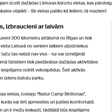
ājam izcelt dažādas Lietuvas kūrortu vietas, kas pārsteig
kates objekti – šīs vietas patiks kā lieliem, tā maziem!
s, izbraucieni ar laivām
ptuveni 300 kilometru attālumā no Rīgas un tiek
ā vieta Lietuvā no seniem laikiem atpūtniekus
, taču tas nebūt nav viss – tur var izmēģināt
umā tūristiem tiek piedāvātas dažādas aktivitātes
 ir iespējams noīrēt velosipēdus. Šeit aktīvās
un ūdens batutu parku.
as vietas, tostarp “Natur Camp Birštonas”,
kurās var ērti apmesties un justies komfortabli.
m un ir mežu ieskauti, tādējādi būs iespējams