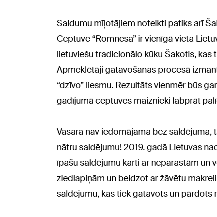
Saldumu mīļotājiem noteikti patiks arī Š
Ceptuve “Romnesa” ir vienīgā vieta Lietu
lietuviešu tradicionālo kūku Šakotis, kas
Apmeklētāji gatavošanas procesā izmanto
“dzīvo” liesmu. Rezultāts vienmēr būs ga
gadījumā ceptuves maiznieki labprāt pal
Vasara nav iedomājama bez saldējuma, tā
nātru saldējumu! 2019. gadā Lietuvas nac
īpašu saldējumu karti ar neparastām un 
ziedlapiņām un beidzot ar žāvētu makreli
saldējumu, kas tiek gatavots un pārdots r