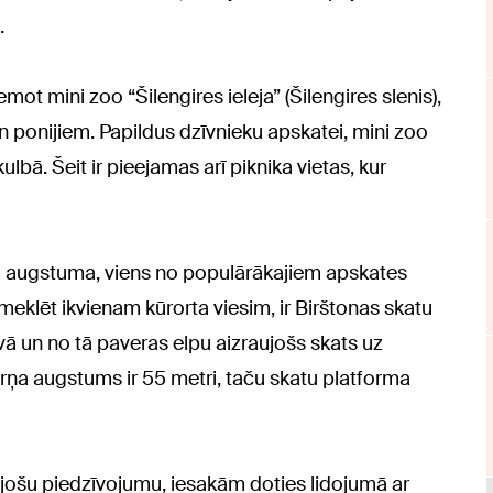
.
t mini zoo “Šilengires ieleja” (Šilengires slenis),
n ponijiem. Papildus dzīvnieku apskatei, mini zoo
lbā. Šeit ir pieejamas arī piknika vietas, kur
o augstuma, viens no populārākajiem apskates
eklēt ikvienam kūrorta viesim, ir Birštonas skatu
tuvā un no tā paveras elpu aizraujošs skats uz
rņa augstums ir 55 metri, taču skatu platforma
aujošu piedzīvojumu, iesakām doties lidojumā ar