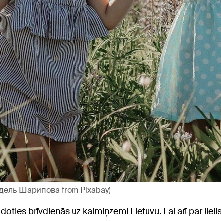
 Адель Шарипова from Pixabay)
ks doties brīvdienās uz kaimiņzemi Lietuvu. Lai arī par lie