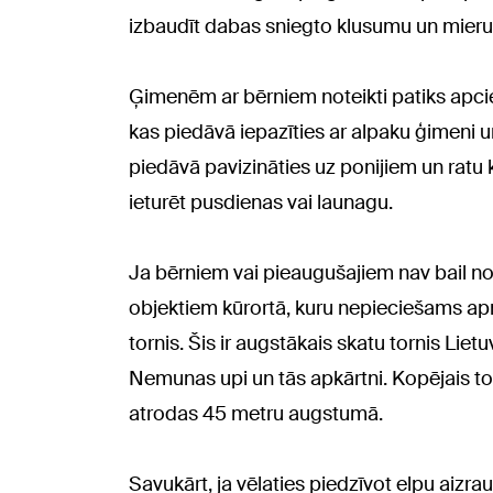
izbaudīt dabas sniegto klusumu un mieru
Ģimenēm ar bērniem noteikti patiks apciemo
kas piedāvā iepazīties ar alpaku ģimeni u
piedāvā pavizināties uz ponijiem un ratu ku
ieturēt pusdienas vai launagu.
Ja bērniem vai pieaugušajiem nav bail n
objektiem kūrortā, kuru nepieciešams apm
tornis. Šis ir augstākais skatu tornis Lie
Nemunas upi un tās apkārtni. Kopējais to
atrodas 45 metru augstumā.
Savukārt, ja vēlaties piedzīvot elpu aizr