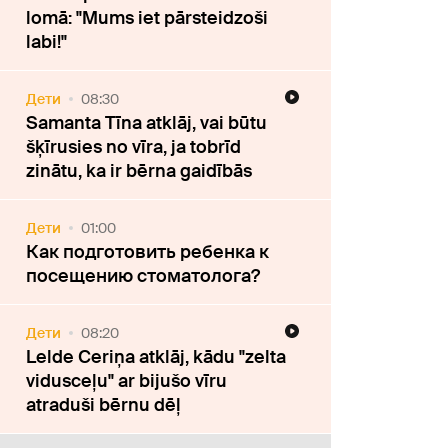
lomā: "Mums iet pārsteidzoši
labi!"
Дети
08:30
Samanta Tīna atklāj, vai būtu
šķīrusies no vīra, ja tobrīd
zinātu, ka ir bērna gaidībās
Дети
01:00
Как подготовить ребенка к
посещению стоматолога?
Дети
08:20
Lelde Ceriņa atklāj, kādu "zelta
vidusceļu" ar bijušo vīru
atraduši bērnu dēļ