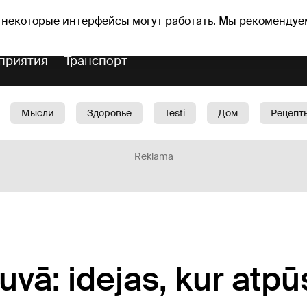
Прогноз погоды
Гороскопы
 некоторые интерфейсы могут работать. Мы рекомендуе
приятия
Транспорт
Мысли
Здоровье
Testi
Дом
Рецепт
Красота
Дети
Машина
1188 play
Spo
Reklāma
uvā: idejas, kur atpū