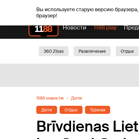
пт, 07.08.2026.
+18
°C
Alfrēds, Fredis, Madars
Вы используете старую версию браузера,
браузер!
Новости
1188 play
Пред
360 Ziņas
Развлечение
Отдых
Oбщество
Актуально
Трафик
1188 новости
Дети
Дети
Отдых
Туризм
Brīvdienas Liet