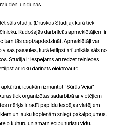
erālūdeni un dūņas.
 sāls studiju (Druskos Studija), kurā tiek
ēlnieku. Radošajās darbnīcās apmeklētājiem ir
ēc tam tās cept/apdedzināt. Apmeklētāji var
visas pasaules, kurā ietilpst arī unikāls sāls no
s. Studijā ir iespējams arī redzēt tēlnieces
etilpst ar roku darināts elektroauto.
a apkārtni, iesakām izmantot “Sūrūs Vejai”
kuras tiek organizētas sadarbībā ar vietējiem
es mērķis ir radīt papildu iespējas vietējiem
ekiem un lauku kopienām sniegt pakalpojumus,
tējo kultūru un amatniecību tūristu vidū.