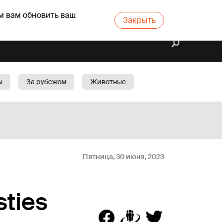
м вам обновить ваш
Закрыть
ы
За рубежом
Животные
rts
Бизнес
Cад
Пятница, 30 июня, 2023
sties