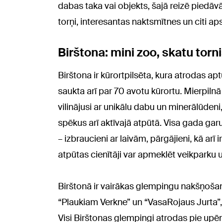
dabas taka vai objekts, šajā reizē piedāv
torņi, interesantas naktsmītnes un citi aps
Birštona: mini zoo, skatu torni
Birštona ir kūrortpilsēta, kura atrodas a
saukta arī par 70 avotu kūrortu. Mierpiln
vilinājusi ar unikālu dabu un minerālūdeni
spēkus arī aktīvajā atpūtā. Visa gada gar
– izbraucieni ar laivām, pārgājieni, kā arī
atpūtas cienītāji var apmeklēt veikparku 
Birštonā ir vairākas glempingu nakšņošan
“Plaukiam Verkne” un “VasaRojaus Jurta”, 
Visi Birštonas glempingi atrodas pie upē