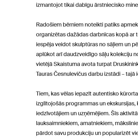
izmantojot tikai dabīgu ārstniecisko min
Radošiem bērniem noteikti patiks apmeklēt
organizētas dažādas darbnīcas kopā ar t
iespēja veidot skulptūras no sāļiem un p
aplūkot arī daudzveidīgo sāļu kolekciju no 
vietējā Skaistuma avota turpat Druskininko
Tauras Česnulevičus darbu izstādi – tajā i
Tiem, kas vēlas iepazīt autentisko kūrort
izglītojošās programmas un ekskursijas, 
iedzīvotājiem un uzņēmējiem. Šīs aktivitāt
lauksaimniekiem, amatniekiem, mākslini
pārdot savu produkciju un popularizēt vie