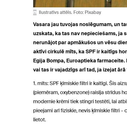
Ilustratīvs attēls. Foto: Pixabay
Vasara jau tuvojas noslēgumam, un tas 
uzskata, ka tas nav nepieciešams, ja 
nerunājot par apmākušos un vēsu dienu. 
aktīvi cirkulē mīts, ka SPF ir kaitīgs h
Egija Bompa, Euroaptieka farmaceite. 
vai tas ir vajadzīgs arī tad, ja izejat ār
1. mīts: SPF ķīmiskie filtri ir kaitīgi. Šis a
(piemēram, oxybenzone) raisīja strīdus ho
modernie krēmi tiek stingri testēti, lai atb
pieejami arī fiziskie, nevis ķīmiskie filtri 
lietot.