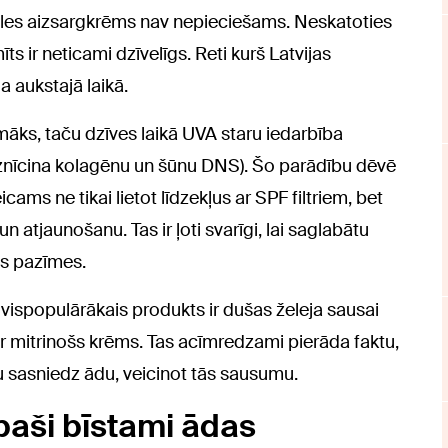
saules aizsargkrēms nav nepieciešams. Neskatoties
ts ir neticami dzīvelīgs. Reti kurš Latvijas
a aukstajā laikā.
emāks, taču dzīves laikā UVA staru iedarbība
iznīcina kolagēnu un šūnu DNS). Šo parādību dēvē
cams ne tikai lietot līdzekļus ar SPF filtriem, bet
n atjaunošanu. Tas ir ļoti svarīgi, lai saglabātu
ās pazīmes.
ā vispopulārākais produkts ir dušas želeja sausai
 ir mitrinošs krēms. Tas acīmredzami pierāda faktu,
u sasniedz ādu, veicinot tās sausumu.
īpaši bīstami ādas