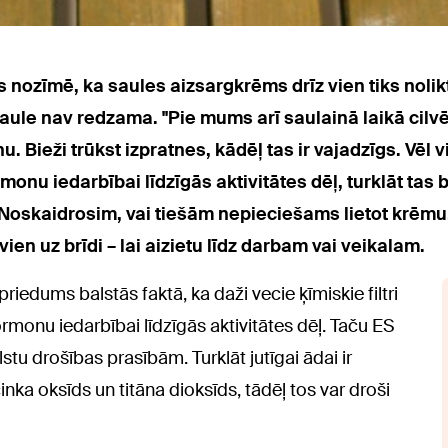
nozīmē, ka saules aizsargkrēms drīz vien tiks nolikt
saule nav redzama. "Pie mums arī saulainā laikā cilv
Bieži trūkst izpratnes, kādēļ tas ir vajadzīgs. Vēl v
ormonu iedarbībai līdzīgās aktivitātes dēļ, turklāt ta
Noskaidrosim, vai tiešām nepieciešams lietot krēmu,
ā vien uz brīdi – lai aizietu līdz darbam vai veikalam.
izspriedums balstās faktā, ka daži vecie ķīmiskie filtri
rmonu iedarbībai līdzīgās aktivitātes dēļ. Taču ES
ilstu drošības prasībām. Turklāt jutīgai ādai ir
– cinka oksīds un titāna dioksīds, tādēļ tos var droši