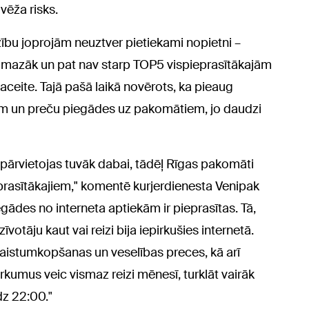
 vēža risks.
zību joprojām neuztver pietiekami nopietni –
i mazāk un pat nav starp TOP5 vispieprasītākajām
ceite. Tajā pašā laikā novērots, ka pieaug
em un preču piegādes uz pakomātiem, jo daudzi
vi pārvietojas tuvāk dabai, tādēļ Rīgas pakomāti
prasītākajiem," komentē kurjerdienesta Venipak
iegādes no interneta aptiekām ir pieprasītas. Tā,
tāju kaut vai reizi bija iepirkušies internetā.
kaistumkopšanas un veselības preces, kā arī
kumus veic vismaz reizi mēnesī, turklāt vairāk
dz 22:00."