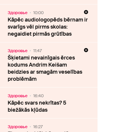
Здоровье
10:00
Kāpēc audiologopēds bērnam ir
svarīgs vēl pirms skolas:
negaidiet pirmās grūtības
Здоровье
11:47
Šķietami nevainīgais ērces
kodums Andrim Keišam
beidzies ar smagām veselības
problēmām
Здоровье
16:40
Kāpēc svars nekrītas? 5
biežākās kļūdas
Здоровье
16:27