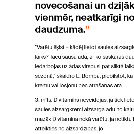
novecošanai un dziļāk
vienmēr, neatkarīgi 
daudzuma.
"Varētu šķist – kādēļ lietot saules aizsargk
laiks? Taču sausa āda, ar ko saskaras daudz
iedarbojas uz ādas virspusi pat sliktā lai
sezonā," skaidro E. Bompa, piebilstot, ka 
krēmu vai losjonu pēc atrašanās ārā.
3. mīts: D vitamīns neveidojas, ja tiek liet
saules aizsargkrēmi aizsargā ādu no kai
mazāk D vitamīna nekā varētu, ja netiktu l
atteikties no aizsardzības, jo