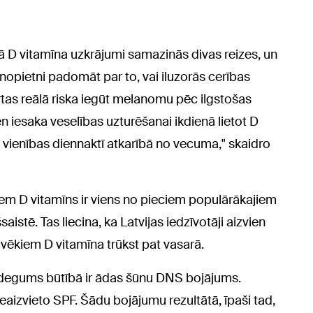
 D vitamīna uzkrājumi samazinās divas reizes, un
nopietni padomāt par to, vai iluzorās cerības
rtas reālā riska iegūt melanomu pēc ilgstošas
en iesaka veselības uzturēšanai ikdienā lietot D
vienības diennaktī atkarībā no vecuma," skaidro
tiem D vitamīns ir viens no pieciem populārākajiem
aistē. Tas liecina, ka Latvijas iedzīvotāji aizvien
vēkiem D vitamīna trūkst pat vasarā.
Iedegums būtībā ir ādas šūnu DNS bojājums.
eaizvieto SPF. Šādu bojājumu rezultātā, īpaši tad,