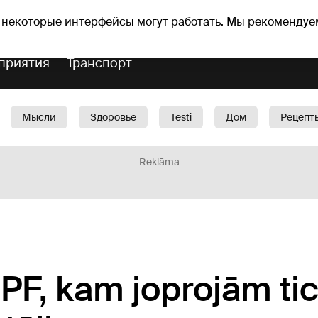
Прогноз погоды
Гороскопы
lavs
 некоторые интерфейсы могут работать. Мы рекомендуе
приятия
Транспорт
Мысли
Здоровье
Testi
Дом
Рецепт
Красота
Дети
Машина
1188 play
Spo
Reklāma
SPF, kam joprojām ti