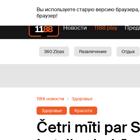
сб, 08.08.2026.
+20
°C
Mudīte, Vladislava, Vladis
Вы используете старую версию браузера,
браузер!
Новости
1188 play
Пред
360 Ziņas
Развлечение
Отдых
Oбщество
Актуально
Трафик
1188 новости
Здоровье
Здоровье
Красота
Četri mīti par 