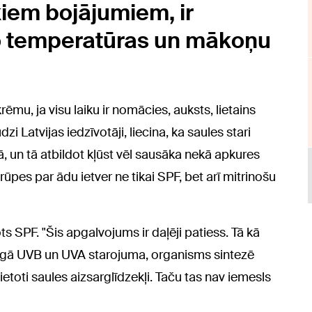
iem bojājumiem, ir
no temperatūras un mākoņu
rēmu, ja visu laiku ir nomācies, auksts, lietains
i Latvijas iedzīvotāji, liecina, ka saules stari
kā, un tā atbildot kļūst vēl sausāka nekā apkures
rūpes par ādu ietver ne tikai SPF, bet arī mitrinošu
ots SPF. "Šis apgalvojums ir daļēji patiess. Tā kā
tīgā UVB un UVA starojuma, organisms sintezē
ietoti saules aizsarglīdzekļi. Taču tas nav iemesls