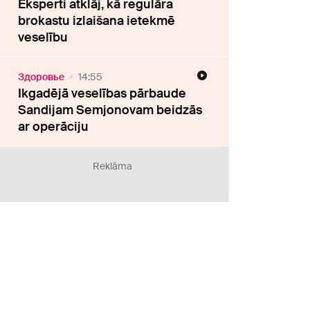
Eksperti atklāj, kā regulāra
brokastu izlaišana ietekmē
veselību
Здоровье
14:55
Ikgadējā veselības pārbaude
Sandijam Semjonovam beidzās
ar operāciju
Reklāma