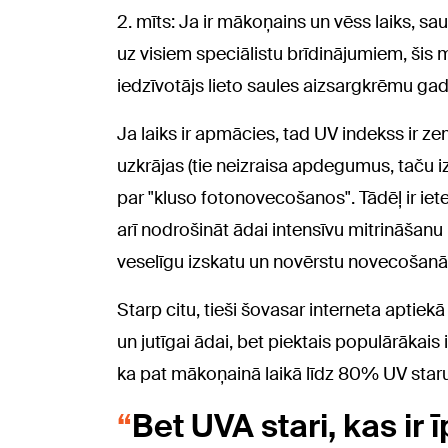
2. mīts: Ja ir mākoņains un vēss laiks, 
uz visiem speciālistu brīdinājumiem, šis mī
iedzīvotājs lieto saules aizsargkrēmu gad
Ja laiks ir apmācies, tad UV indekss ir z
uzkrājas (tie neizraisa apdegumus, taču 
par "kluso fotonovecošanos". Tādēļ ir ietei
arī nodrošināt ādai intensīvu mitrināšanu u
veselīgu izskatu un novērstu novecošan
Starp citu, tieši šovasar interneta aptiek
un jutīgai ādai, bet piektais populārākais
ka pat mākoņainā laikā līdz 80% UV star
Bet UVA stari, kas ir 