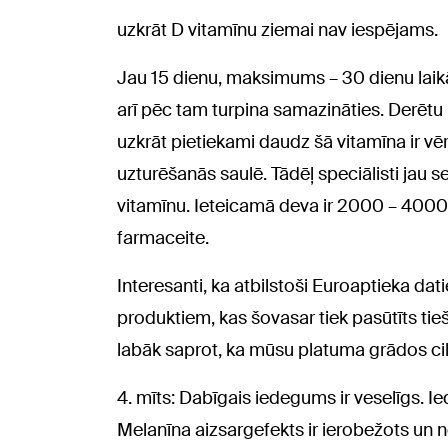
uzkrāt D vitamīnu ziemai nav iespējams.
Jau 15 dienu, maksimums – 30 dienu laikā
arī pēc tam turpina samazināties. Derētu 
uzkrāt pietiekami daudz šā vitamīna ir vē
uzturēšanās saulē. Tādēļ speciālisti jau s
vitamīnu. Ieteicamā deva ir 2000 – 4000 
farmaceite.
Interesanti, ka atbilstoši Euroaptieka da
produktiem, kas šovasar tiek pasūtīts tiešs
labāk saprot, ka mūsu platuma grādos cil
4. mīts: Dabīgais iedegums ir veselīgs. 
Melanīna aizsargefekts ir ierobežots un n