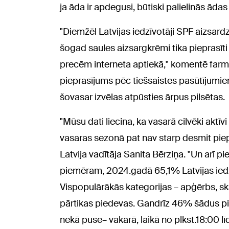
ja āda ir apdegusi, būtiski palielinās ādas
"Diemžēl Latvijas iedzīvotāji SPF aizsard
šogad saules aizsargkrēmi tika pieprasīt
precēm interneta aptiekā," komentē farma
pieprasījums pēc tiešsaistes pasūtījumi
šovasar izvēlas atpūsties ārpus pilsētas.
"Mūsu dati liecina, ka vasarā cilvēki aktī
vasaras sezonā pat nav starp desmit pie
Latvija vadītāja Sanita Bērziņa. "Un arī p
piemēram, 2024.gadā 65,1% Latvijas iedzīvo
Vispopulārākās kategorijas – apģērbs, s
pārtikas piedevas. Gandrīz 46% šādus pir
nekā puse– vakarā, laikā no plkst.18:00 lī