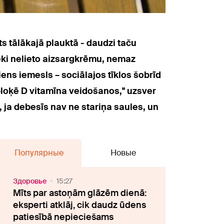
s tālākajā plauktā - daudzi taču
ēki nelieto aizsargkrēmu, nemaz
iens iemesls – sociālajos tīklos šobrīd
s bloķē D vitamīna veidošanos," uzsver
 ja debesīs nav ne stariņa saules, un
Популярные
Новые
Здоровье
15:27
Mīts par astoņām glāzēm dienā:
eksperti atklāj, cik daudz ūdens
patiesībā nepieciešams