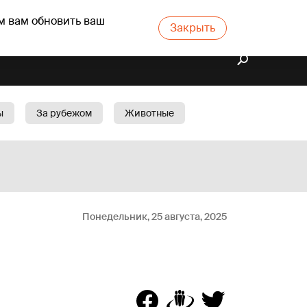
м вам обновить ваш
Закрыть
ы
За рубежом
Животные
rts
Бизнес
Cад
Понедельник, 25 августа, 2025
c