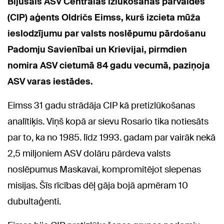
Bijušais ASV Centrālās izlūkošanas pārvaldes
(CIP) aģents Oldričs Eimss, kurš izcieta mūža
ieslodzījumu par valsts noslēpumu pārdošanu
Padomju Savienībai un Krievijai, pirmdien
nomira ASV cietumā 84 gadu vecumā, paziņoja
ASV varas iestādes.
Eimss 31 gadu strādāja CIP kā pretizlūkošanas
analītiķis. Viņš kopā ar sievu Rosario tika notiesāts
par to, ka no 1985. līdz 1993. gadam par vairāk nekā
2,5 miljoniem ASV dolāru pārdeva valsts
noslēpumus Maskavai, kompromitējot slepenas
misijas. Šīs rīcības dēļ gāja bojā apmēram 10
dubultaģenti.