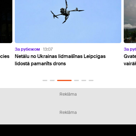
За рубежом
13:07
За р
ecies
Netālu no Ukrainas lidmašīnas Leipcigas
Gvate
lidostā pamanīts drons
vairā
Reklāma
Reklāma