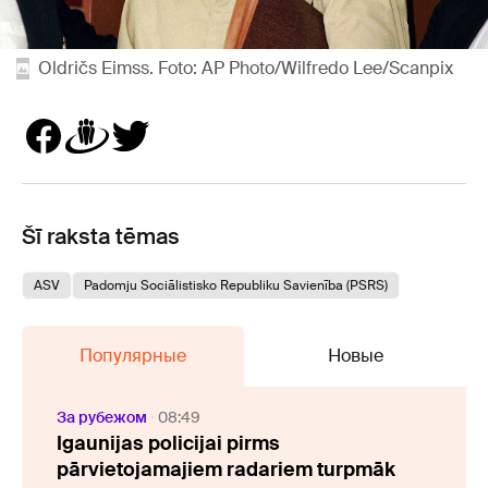
Oldričs Eimss. Foto: AP Photo/Wilfredo Lee/Scanpix
Šī raksta tēmas
ASV
Padomju Sociālistisko Republiku Savienība (PSRS)
Популярные
Новые
За рубежом
08:49
Igaunijas policijai pirms
pārvietojamajiem radariem turpmāk