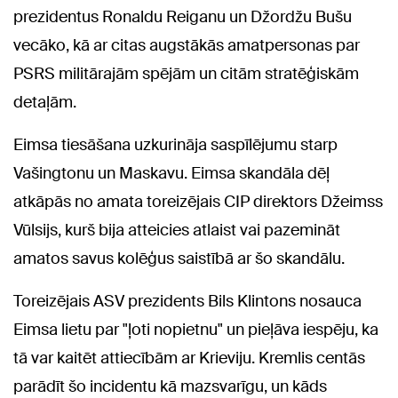
prezidentus Ronaldu Reiganu un Džordžu Bušu
vecāko, kā ar citas augstākās amatpersonas par
PSRS militārajām spējām un citām stratēģiskām
detaļām.
Eimsa tiesāšana uzkurināja saspīlējumu starp
Vašingtonu un Maskavu. Eimsa skandāla dēļ
atkāpās no amata toreizējais CIP direktors Džeimss
Vūlsijs, kurš bija atteicies atlaist vai pazemināt
amatos savus kolēģus saistībā ar šo skandālu.
Toreizējais ASV prezidents Bils Klintons nosauca
Eimsa lietu par "ļoti nopietnu" un pieļāva iespēju, ka
tā var kaitēt attiecībām ar Krieviju. Kremlis centās
parādīt šo incidentu kā mazsvarīgu, un kāds