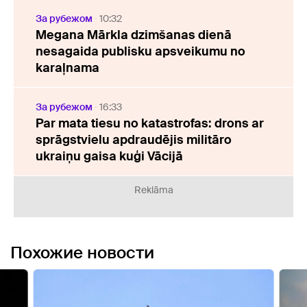
За рубежом
10:32
Megana Mārkla dzimšanas dienā
nesagaida publisku apsveikumu no
karaļnama
За рубежом
16:33
Par mata tiesu no katastrofas: drons ar
sprāgstvielu apdraudējis militāro
ukraiņu gaisa kuģi Vācijā
Reklāma
Похожие новости