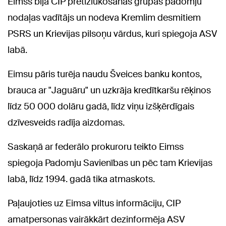
Eimss bija CIP pretizlūkošanas grupas padomju
nodaļas vadītājs un nodeva Kremlim desmitiem
PSRS un Krievijas pilsoņu vārdus, kuri spiegoja ASV
labā.
Eimsu pāris turēja naudu Šveices banku kontos,
brauca ar "Jaguāru" un uzkrāja kredītkaršu rēķinos
līdz 50 000 dolāru gadā, līdz viņu izšķērdīgais
dzīvesveids radīja aizdomas.
Saskaņā ar federālo prokuroru teikto Eimss
spiegoja Padomju Savienības un pēc tam Krievijas
labā, līdz 1994. gadā tika atmaskots.
Paļaujoties uz Eimsa viltus informāciju, CIP
amatpersonas vairākkārt dezinformēja ASV