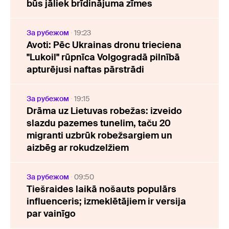
būs jāliek brīdinājuma zīmes
За рубежом
19:23
Avoti: Pēc Ukrainas dronu trieciena
"Lukoil" rūpnīca Volgogradā pilnībā
apturējusi naftas pārstrādi
За рубежом
19:15
Drāma uz Lietuvas robežas: izveido
slazdu pazemes tunelim, taču 20
migranti uzbrūk robežsargiem un
aizbēg ar rokudzelžiem
За рубежом
09:50
Tiešraides laikā nošauts populārs
influenceris; izmeklētājiem ir versija
par vainīgo