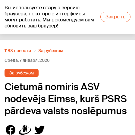
Вы используете старую версию
+21
°C
браузера, некоторые интерфейсы
Закрыть
могут работать. Мы рекомендуем вам
обновить ваш браузер!
Reklāma
1188 новости
За рубежом
Среда, 7 января, 2026
За рубежом
Cietumā nomiris ASV
nodevējs Eimss, kurš PSRS
pārdeva valsts noslēpumus