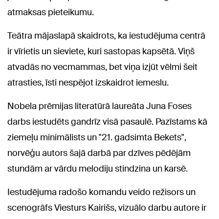
atmaksas pieteikumu.
Teātra mājaslapā skaidrots, ka iestudējuma centrā
ir vīrietis un sieviete, kuri sastopas kapsētā. Viņš
atvadās no vecmammas, bet viņa izjūt vēlmi šeit
atrasties, īsti nespējot izskaidrot iemeslu.
Nobela prēmijas literatūrā laureāta Juna Foses
darbs iestudēts gandrīz visā pasaulē. Pazīstams kā
ziemeļu minimālists un "21. gadsimta Bekets",
norvēģu autors šajā darbā par dzīves pēdējām
stundām ar vārdu melodiju stindzina un karsē.
Iestudējuma radošo komandu veido režisors un
scenogrāfs Viesturs Kairišs, vizuālo darbu autore ir