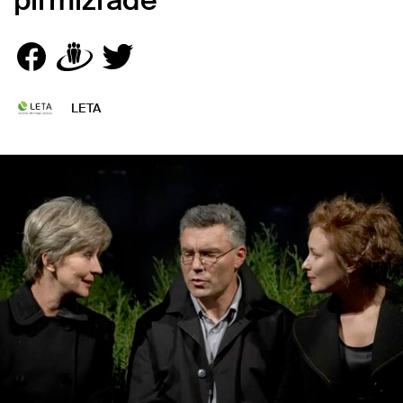
pirmizrāde
LETA