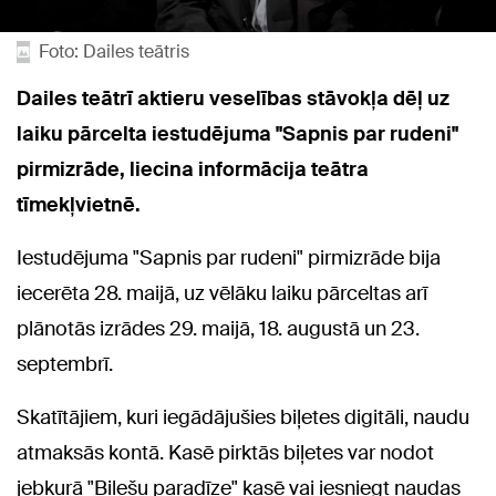
Foto: Dailes teātris
Dailes teātrī aktieru veselības stāvokļa dēļ uz
laiku pārcelta iestudējuma "Sapnis par rudeni"
pirmizrāde, liecina informācija teātra
tīmekļvietnē.
Iestudējuma "Sapnis par rudeni" pirmizrāde bija
iecerēta 28. maijā, uz vēlāku laiku pārceltas arī
plānotās izrādes 29. maijā, 18. augustā un 23.
septembrī.
Skatītājiem, kuri iegādājušies biļetes digitāli, naudu
atmaksās kontā. Kasē pirktās biļetes var nodot
jebkurā "Biļešu paradīze" kasē vai iesniegt naudas