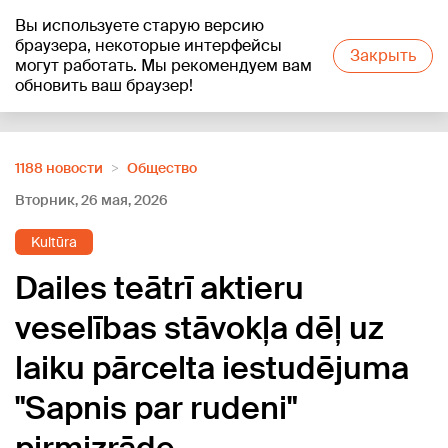
Вы используете старую версию
+13
°C
браузера, некоторые интерфейсы
Закрыть
могут работать. Мы рекомендуем вам
обновить ваш браузер!
Reklāma
1188 новости
Oбщество
Вторник, 26 мая, 2026
Kultūra
Dailes teātrī aktieru
veselības stāvokļa dēļ uz
laiku pārcelta iestudējuma
"Sapnis par rudeni"