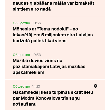
naudas glabāšana mājās var izmaksāt
simtiem eiro gadā
Oбщество
10:56
Mēnesis ar "Temu nodokli" – no
iekasētājiem 5 miljoniem eiro Latvijas
budžetā paliek tikai viens
Oбщество
19:53
Mūžībā devies viens no
pazīstamākajiem Latvijas mūzikas
apskatniekiem
Oбщество
14:10
Nākamnedēļ tiesa turpinās skatīt lietu
par Modra Konovalova trīs suņu
nošaušanu