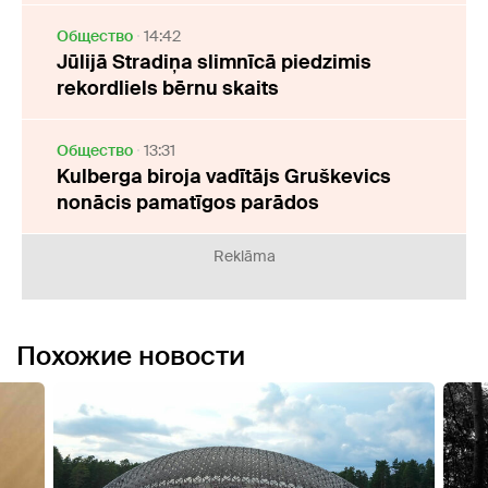
Oбщество
14:42
Jūlijā Stradiņa slimnīcā piedzimis
rekordliels bērnu skaits
Oбщество
13:31
Kulberga biroja vadītājs Gruškevics
nonācis pamatīgos parādos
Reklāma
Похожие новости