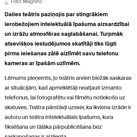
Foto: Magnific
Dailes teātris paziņojis par stingrākiem
ierobežojiem intelektuālā īpašuma aizsardzībai
un izrāžu atmosfēras saglabāšanai. Turpmāk
atsevišķos iestudējumos skatītāji tiks lūgti
pirms ieiešanas zālē aizlīmēt savu telefonu
kameras ar īpašām uzlīmēm.
Lēmums pieņemts, jo teātris arvien biežāk saskaras
ar situācijām, kad apmeklētāji neatļauti izmanto
telefonus, lai fotografētu vai filmētu notiekošo uz
skatuves. Teātra pārstāvji uzsver, ka ikviena izrāde ir
autoru un teātra intelektuālais īpašums, kura
fiksēšana un tālāka pārpublicēšana bez
saskaņošanas ir aizliegta.