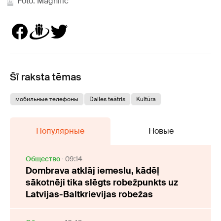
Foto: Magnific
Šī raksta tēmas
мобильные телефоны
Dailes teātris
Kultūra
Популярные
Новые
Oбщество
09:14
Dombrava atklāj iemeslu, kādēļ
sākotnēji tika slēgts robežpunkts uz
Latvijas-Baltkrievijas robežas