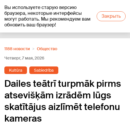
Вы используете старую версию
+18
°C
браузера, некоторые интерфейсы
Закрыть
могут работать. Мы рекомендуем вам
обновить ваш браузер!
Reklāma
1188 новости
Oбщество
Четверг, 7 мая, 2026
Kultūra
Sabiedrība
Dailes teātrī turpmāk pirms
atsevišķām izrādēm lūgs
skatītājus aizlīmēt telefonu
kameras