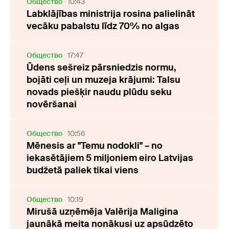
Oбщество
10:43
Labklājības ministrija rosina palielināt
vecāku pabalstu līdz 70% no algas
Oбщество
17:47
Ūdens sešreiz pārsniedzis normu,
bojāti ceļi un muzeja krājumi: Talsu
novads piešķir naudu plūdu seku
novēršanai
Oбщество
10:56
Mēnesis ar "Temu nodokli" – no
iekasētājiem 5 miljoniem eiro Latvijas
budžetā paliek tikai viens
Oбщество
10:19
Mirušā uzņēmēja Valērija Maligina
jaunākā meita nonākusi uz apsūdzēto