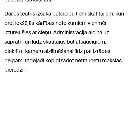
Dailes teātris izsaka pateicību tiem skatītājiem, kuri
pret iekšējās kārtības noteikumiem vienmēr
izturējušies ar cieņu. Administrācija aicina uz
sapratni un lūdz skatītājus būt atsaucīgiem,
piekrītot kameru aizlīmēšanai līdz pat izrādes
beigām, tādējādi kopīgi radot netraucētu mākslas
pieredzi.