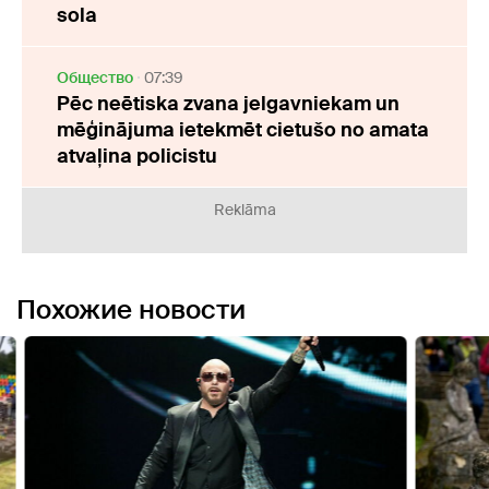
sola
Oбщество
07:39
Pēc neētiska zvana jelgavniekam un
mēģinājuma ietekmēt cietušo no amata
atvaļina policistu
Reklāma
Похожие новости