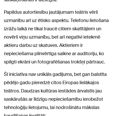
Papildus autortiesību jautājumam teātris vērš
uzmanību arī uz ētisko aspektu. Telefonu lietošana
izrāžu laikā ne tikai traucē citiem skatītājiem un
novērš viņu uzmanību, bet arī negatīvi ietekmē
aktieru darbu uz skatuves. Aktieriem ir
nepieciešama pilnvērtīga saikne ar auditoriju, ko
spilgti ekrāni un fotografēšanas trokšņi pārtrauc.
Šī iniciatīva nav unikāls gadījums, bet gan balstīta
pēdējo gadu pieredzē citos Eiropas lielākajos
teātros. Daudzas kultūras iestādes ārvalstīs jau
saskārušās ar līdzīgu nepieciešamību ierobežot
tehnoloģiju lietojumu, lai nodrošinātu mākslas
baudīšanas kvalitāti.