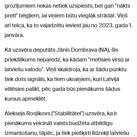
grozījumiem nekas netiek uzspiests, bet gan "nākts
pretī" bēgļiem, lai viņiem būtu vieglāk strādāt. Viņš
arī teica, ka to vajadzētu ieviest jau no 2023. gada 1.
janvāra.
Kā uzsvēra deputāts Jānis Dombrava (NA), šis
priekšlikums neparedz, ka kādam "metīsies virsū ar
latviešu valodu". Viņš skaidroja, ka ar šādu punktu
tiek dots signāls, ka tiem ukraiņiem, kuri Latvijā
vēlēsies palikt, pēc gada būs pienākums šādus
kursus apmeklēt.
Aleksejs Rosļikovs ("Stabilitātei") uzsvēra, ka ir
pienākums veicināt valsts budžeta atbildīgu
izmantošanu, tāpēc, ja tiek piešķirti līdzekļi latviešu