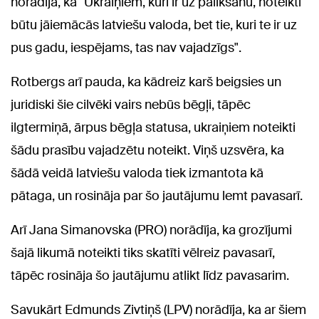
norādīja, ka "Ukraiņiem, kuri ir uz palikšanu, noteikti
būtu jāiemācās latviešu valoda, bet tie, kuri te ir uz
pus gadu, iespējams, tas nav vajadzīgs".
Rotbergs arī pauda, ka kādreiz karš beigsies un
juridiski šie cilvēki vairs nebūs bēgļi, tāpēc
ilgtermiņā, ārpus bēgļa statusa, ukraiņiem noteikti
šādu prasību vajadzētu noteikt. Viņš uzsvēra, ka
šādā veidā latviešu valoda tiek izmantota kā
pātaga, un rosināja par šo jautājumu lemt pavasarī.
Arī Jana Simanovska (PRO) norādīja, ka grozījumi
šajā likumā noteikti tiks skatīti vēlreiz pavasarī,
tāpēc rosināja šo jautājumu atlikt līdz pavasarim.
Savukārt Edmunds Zivtiņš (LPV) norādīja, ka ar šiem