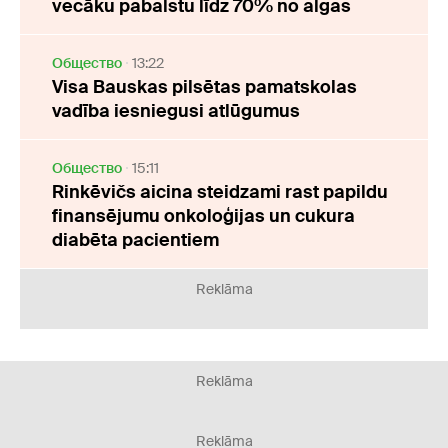
vecāku pabalstu līdz 70% no algas
Oбщество
13:22
Visa Bauskas pilsētas pamatskolas
vadība iesniegusi atlūgumus
Oбщество
15:11
Rinkēvičs aicina steidzami rast papildu
finansējumu onkoloģijas un cukura
diabēta pacientiem
Reklāma
Reklāma
Reklāma