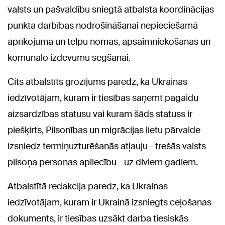
valsts un pašvaldību sniegtā atbalsta koordinācijas
punkta darbības nodrošināšanai nepieciešamā
aprīkojuma un telpu nomas, apsaimniekošanas un
komunālo izdevumu segšanai.
Cits atbalstīts grozījums paredz, ka Ukrainas
iedzīvotājam, kuram ir tiesības saņemt pagaidu
aizsardzības statusu vai kuram šāds statuss ir
piešķirts, Pilsonības un migrācijas lietu pārvalde
izsniedz termiņuzturēšanās atļauju - trešās valsts
pilsoņa personas apliecību - uz diviem gadiem.
Atbalstītā redakcija paredz, ka Ukrainas
iedzīvotājam, kuram ir Ukrainā izsniegts ceļošanas
dokuments, ir tiesības uzsākt darba tiesiskās