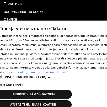
Политика
использования cookie
файлов
Добавление
 tīmekļa vietne izmanto sīkdatnes
комментариев
 tīmekļa vietnē tiek izmantotas sīkdatnes, lai nodrošinātu un uzlabotu tīmek
nes darbību., nosūtītu personalizētu reklāmu un satura ģenerēšanai, veiktu
āmas un satura mērījumus, auditorijas datu apkopošanu, kā arī produktu izst
TВ-программа
zlabošanu. Zemāk sniedzam informāciju par visām sīkdatnēm, kuras tiek
Условия договора
ntotas mūsu tīmekļa vietnēs. Sīkdatnes var atšķirties atkarībā no apmeklētā
rneta vietnes sadaļas. Lietotājam jebkurā brīdī ir iespēja piekrist, atteikties va
360 Ziņu kontakti
īt savu piekrišanu. Piekrišanas sniegšana, kā arī tās atsaukšana vai mainīša
ecas uz visām interneta vietnes sadaļām. Vairāk informācijas par izmantotaj
Helio Media
atnēm skatīt
sīkdatņu izmantošanas noteikumos.
ĪT VISUS PARTNERUS
(1718) →
Служба помощи портала: э-почта -
info@1188.lv
PIELĀGOT IZVĒLI
Copyright © 2004-2026 SIA HELIO MEDIA.
All rights reserved.
PIEKRIST VISĀM SĪKDATNĒM
ATSTĀT TEHNISKĀS SĪKDATNES