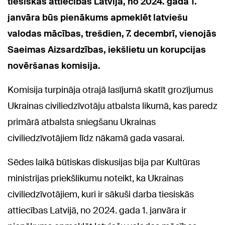
tiesiskās attiecības Latvijā, no 2024. gada 1.
janvāra būs pienākums apmeklēt latviešu
valodas mācības, trešdien, 7. decembrī, vienojās
Saeimas Aizsardzības, iekšlietu un korupcijas
novēršanas komisija.
Komisija turpināja otrajā lasījumā skatīt grozījumus
Ukrainas civiliedzīvotāju atbalsta likumā, kas paredz
primārā atbalsta sniegšanu Ukrainas
civiliedzīvotājiem līdz nākamā gada vasarai.
Sēdes laikā būtiskas diskusijas bija par Kultūras
ministrijas priekšlikumu noteikt, ka Ukrainas
civiliedzīvotājiem, kuri ir sākuši darba tiesiskās
attiecības Latvijā, no 2024. gada 1. janvāra ir