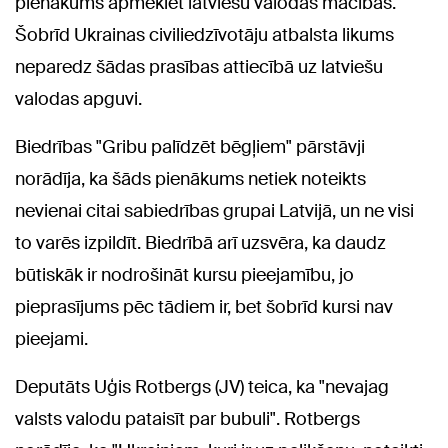
pienākums apmeklēt latviešu valodas mācības.
Šobrīd Ukrainas civiliedzīvotāju atbalsta likums
neparedz šādas prasības attiecībā uz latviešu
valodas apguvi.
Biedrības "Gribu palīdzēt bēgļiem" pārstāvji
norādīja, ka šāds pienākums netiek noteikts
nevienai citai sabiedrības grupai Latvijā, un ne visi
to varēs izpildīt. Biedrībā arī uzsvēra, ka daudz
būtiskāk ir nodrošināt kursu pieejamību, jo
pieprasījums pēc tādiem ir, bet šobrīd kursi nav
pieejami.
Deputāts Uģis Rotbergs (JV) teica, ka "nevajag
valsts valodu pataisīt par bubuli". Rotbergs