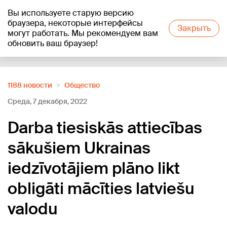
Вы используете старую версию
+24
°C
браузера, некоторые интерфейсы
Закрыть
могут работать. Мы рекомендуем вам
обновить ваш браузер!
Reklāma
1188 новости
Oбщество
Среда, 7 декабря, 2022
Darba tiesiskās attiecības
sākušiem Ukrainas
iedzīvotājiem plāno likt
obligāti mācīties latviešu
valodu