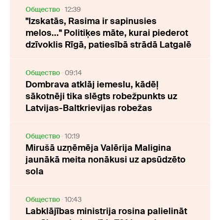
Oбщество
12:39
"Izskatās, Rasima ir sapinusies
melos..." Politiķes māte, kurai piederot
dzīvoklis Rīgā, patiesībā strādā Latgalē
Oбщество
09:14
Dombrava atklāj iemeslu, kādēļ
sākotnēji tika slēgts robežpunkts uz
Latvijas-Baltkrievijas robežas
Oбщество
10:19
Mirušā uzņēmēja Valērija Maligina
jaunākā meita nonākusi uz apsūdzēto
sola
Oбщество
10:43
Labklājības ministrija rosina palielināt