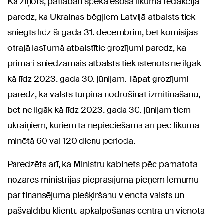
Kā ziņots, patlaban spēkā esošā likuma redakcija
paredz, ka Ukrainas bēgļiem Latvijā atbalsts tiek
sniegts līdz šī gada 31. decembrim, bet komisijas
otrajā lasījumā atbalstītie grozījumi paredz, ka
primāri sniedzamais atbalsts tiek īstenots ne ilgāk
kā līdz 2023. gada 30. jūnijam. Tāpat grozījumi
paredz, ka valsts turpina nodrošināt izmitināšanu,
bet ne ilgāk kā līdz 2023. gada 30. jūnijam tiem
ukraiņiem, kuriem tā nepieciešama arī pēc likumā
minētā 60 vai 120 dienu perioda.
Paredzēts arī, ka Ministru kabinets pēc pamatota
nozares ministrijas pieprasījuma pieņem lēmumu
par finansējuma piešķiršanu vienota valsts un
pašvaldību klientu apkalpošanas centra un vienota