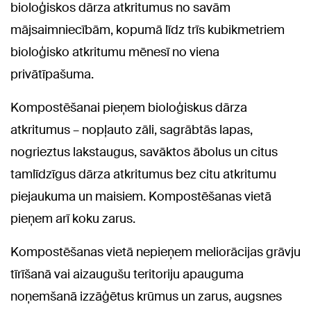
bioloģiskos dārza atkritumus no savām
mājsaimniecībām, kopumā līdz trīs kubikmetriem
bioloģisko atkritumu mēnesī no viena
privātīpašuma.
Kompostēšanai pieņem bioloģiskus dārza
atkritumus – nopļauto zāli, sagrābtās lapas,
nogrieztus lakstaugus, savāktos ābolus un citus
tamlīdzīgus dārza atkritumus bez citu atkritumu
piejaukuma un maisiem. Kompostēšanas vietā
pieņem arī koku zarus.
Kompostēšanas vietā nepieņem meliorācijas grāvju
tīrīšanā vai aizaugušu teritoriju apauguma
noņemšanā izzāģētus krūmus un zarus, augsnes