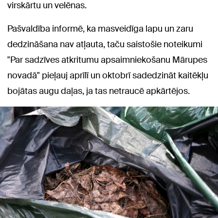
virskārtu un velēnas.
Pašvaldība informē, ka masveidīga lapu un zaru
dedzināšana nav atļauta, taču saistošie noteikumi
"Par sadzīves atkritumu apsaimniekošanu Mārupes
novadā" pieļauj aprīlī un oktobrī sadedzināt kaitēkļu
bojātas augu daļas, ja tas netraucē apkārtējos.