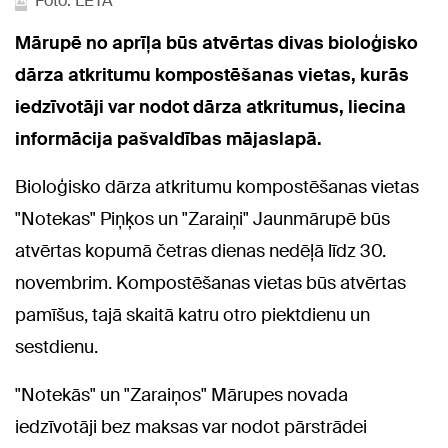
Foto: LETA
Mārupē no aprīļa būs atvērtas divas bioloģisko
dārza atkritumu kompostēšanas vietas, kurās
iedzīvotāji var nodot dārza atkritumus, liecina
informācija pašvaldības mājaslapā.
Bioloģisko dārza atkritumu kompostēšanas vietas
"Notekas" Piņķos un "Zaraiņi" Jaunmārupē būs
atvērtas kopumā četras dienas nedēļā līdz 30.
novembrim. Kompostēšanas vietas būs atvērtas
pamīšus, tajā skaitā katru otro piektdienu un
sestdienu.
"Notekās" un "Zaraiņos" Mārupes novada
iedzīvotāji bez maksas var nodot pārstrādei