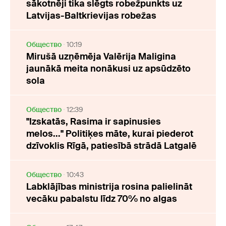
sākotnēji tika slēgts robežpunkts uz
Latvijas-Baltkrievijas robežas
Oбщество
10:19
Mirušā uzņēmēja Valērija Maligina
jaunākā meita nonākusi uz apsūdzēto
sola
Oбщество
12:39
"Izskatās, Rasima ir sapinusies
melos..." Politiķes māte, kurai piederot
dzīvoklis Rīgā, patiesībā strādā Latgalē
Oбщество
10:43
Labklājības ministrija rosina palielināt
vecāku pabalstu līdz 70% no algas