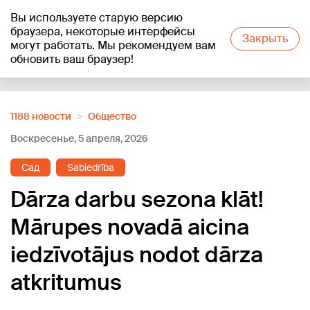
Вы используете старую версию
+17
°C
браузера, некоторые интерфейсы
Закрыть
могут работать. Мы рекомендуем вам
обновить ваш браузер!
Reklāma
1188 новости
Oбщество
Воскресенье, 5 апреля, 2026
Cад
Sabiedrība
Dārza darbu sezona klāt!
Mārupes novadā aicina
iedzīvotājus nodot dārza
atkritumus