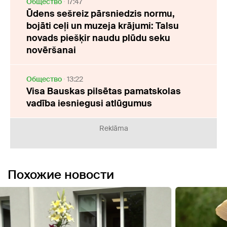
Oбщество
17:47
Ūdens sešreiz pārsniedzis normu,
bojāti ceļi un muzeja krājumi: Talsu
novads piešķir naudu plūdu seku
novēršanai
Oбщество
13:22
Visa Bauskas pilsētas pamatskolas
vadība iesniegusi atlūgumus
Reklāma
Похожие новости