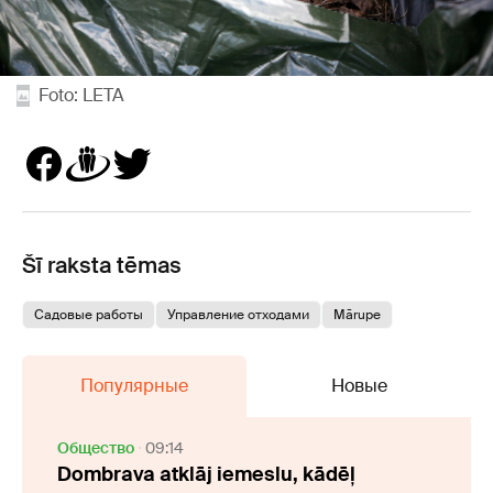
Foto: LETA
Šī raksta tēmas
Садовые работы
Управление отходами
Mārupe
Популярные
Новые
Oбщество
09:14
Dombrava atklāj iemeslu, kādēļ