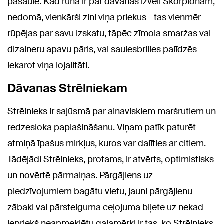
pasaule. Kad runa ir par dāvanas izvēli Skorpionam,
nedomā, vienkārši zini viņa priekus - tas vienmēr
rūpējas par savu izskatu, tāpēc zīmola smaržas vai
dizaineru apavu pāris, vai saulesbrilles palīdzēs
iekarot viņa lojalitāti.
Dāvanas Strēlniekam
Strēlnieks ir sajūsmā par ainaviskiem maršrutiem un
redzesloka paplašināšanu. Viņam patīk paturēt
atmiņā īpašus mirkļus, kuros var dalīties ar citiem.
Tādējādi Strēlnieks, protams, ir atvērts, optimistisks
un novērtē pārmaiņas. Pārgājiens uz
piedzīvojumiem bagātu vietu, jauni pārgājienu
zābaki vai pārsteiguma ceļojuma biļete uz nekad
iepriekš neapmeklētu galamērķi ir tas, ko Strēlnieks