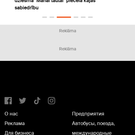
dziesma "Manai tautai" piecēla kājās
sabiedrību
Reklāma
Reklāma
О нас
Предприятия
Реклама
Автобусы, поезда,
Для бизнеса
международные