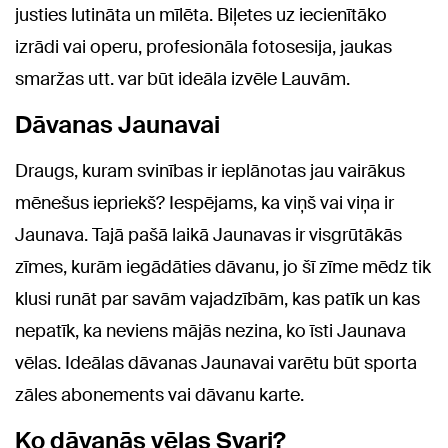
justies lutināta un mīlēta. Biļetes uz iecienītāko
izrādi vai operu, profesionāla fotosesija, jaukas
smaržas utt. var būt ideāla izvēle Lauvām.
Dāvanas Jaunavai
Draugs, kuram svinības ir ieplānotas jau vairākus
mēnešus iepriekš? Iespējams, ka viņš vai viņa ir
Jaunava. Tajā pašā laikā Jaunavas ir visgrūtākās
zīmes, kurām iegādāties dāvanu, jo šī zīme mēdz tik
klusi runāt par savām vajadzībām, kas patīk un kas
nepatīk, ka neviens mājās nezina, ko īsti Jaunava
vēlas. Ideālas dāvanas Jaunavai varētu būt sporta
zāles abonements vai dāvanu karte.
Ko dāvanās vēlas Svari?