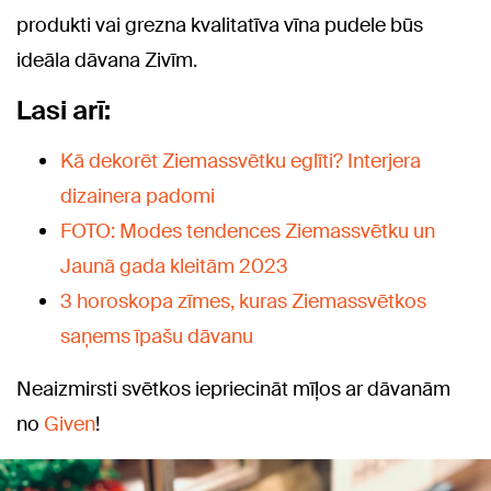
produkti vai grezna kvalitatīva vīna pudele būs
ideāla dāvana Zivīm.
Lasi arī:
Kā dekorēt Ziemassvētku eglīti? Interjera
dizainera padomi
FOTO: Modes tendences Ziemassvētku un
Jaunā gada kleitām 2023
3 horoskopa zīmes, kuras Ziemassvētkos
saņems īpašu dāvanu
Neaizmirsti svētkos iepriecināt mīļos ar dāvanām
no
Given
!