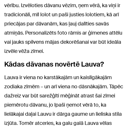
vērību. Izvēloties dāvanu vēzim, ņem vērā, ka viņi ir
tradicionāli, mīl lolot un paši justies lolotiem, kā arī
priecājas par dāvanām, kas ļauj dalīties savās
atmiņās. Personalizēts foto rāmis ar ģimenes attēlu
vai jauks spilvens mājas dekorēšanai var būt ideāla
izvēle vēža zīmei.
Kādas dāvanas novērtē Lauva?
Lauva ir viena no karstākajām un kaislīgākajām
zodiaka zīmēm – un arī viena no dāsnākajām. Tāpēc
dažreiz var būt sarežģīti mēģināt atrast šai zīmei
piemērotu dāvanu, jo īpaši ņemot vērā to, ka
lielākajai daļai Lauvu ir dārga gaume un lieliska stila
izjūta. Tomēr atceries, ka galu galā Lauva vēlas