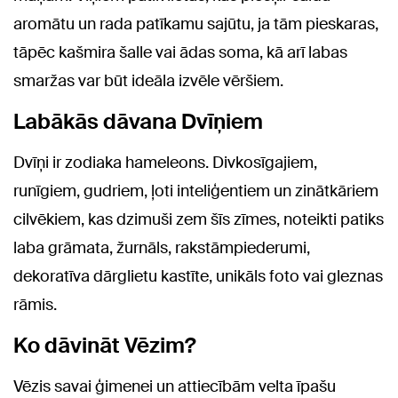
aromātu un rada patīkamu sajūtu, ja tām pieskaras,
tāpēc kašmira šalle vai ādas soma, kā arī labas
smaržas var būt ideāla izvēle vēršiem.
Labākās dāvana Dvīņiem
Dvīņi ir zodiaka hameleons. Divkosīgajiem,
runīgiem, gudriem, ļoti inteliģentiem un zinātkāriem
cilvēkiem, kas dzimuši zem šīs zīmes, noteikti patiks
laba grāmata, žurnāls, rakstāmpiederumi,
dekoratīva dārglietu kastīte, unikāls foto vai gleznas
rāmis.
Ko dāvināt Vēzim?
Vēzis savai ģimenei un attiecībām velta īpašu