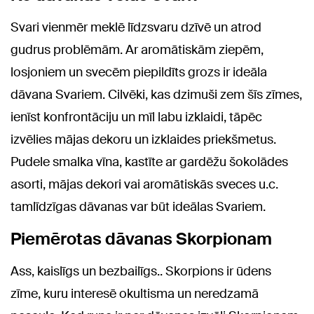
Svari vienmēr meklē līdzsvaru dzīvē un atrod
gudrus problēmām. Ar aromātiskām ziepēm,
losjoniem un svecēm piepildīts grozs ir ideāla
dāvana Svariem. Cilvēki, kas dzimuši zem šīs zīmes,
ienīst konfrontāciju un mīl labu izklaidi, tāpēc
izvēlies mājas dekoru un izklaides priekšmetus.
Pudele smalka vīna, kastīte ar gardēžu šokolādes
asorti, mājas dekori vai aromātiskās sveces u.c.
tamlīdzīgas dāvanas var būt ideālas Svariem.
Piemērotas dāvanas Skorpionam
Ass, kaislīgs un bezbailīgs.. Skorpions ir ūdens
zīme, kuru interesē okultisma un neredzamā