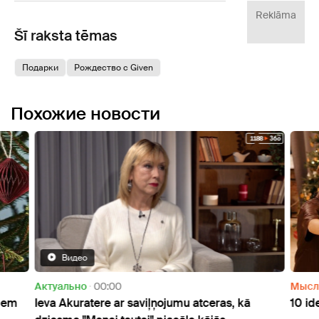
Reklāma
Šī raksta tēmas
Подарки
Рождество с Given
Похожие новости
Видео
Актуально
00:00
Мысл
ciem
Ieva Akuratere ar saviļņojumu atceras, kā
10 id