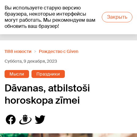
Вы используете старую версию
+27
°C
браузера, некоторые интерфейсы
Закрыть
могут работать. Мы рекомендуем вам
обновить ваш браузер!
Reklāma
1188 новости
Рождество с Given
Суббота, 9 декабря, 2023
Мысли
Праздники
Dāvanas, atbilstoši
horoskopa zīmei