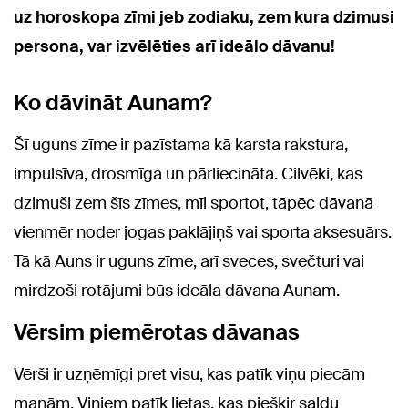
uz horoskopa zīmi jeb zodiaku, zem kura dzimusi
persona, var izvēlēties arī ideālo dāvanu!
Ko dāvināt Aunam?
Šī uguns zīme ir pazīstama kā karsta rakstura,
impulsīva, drosmīga un pārliecināta. Cilvēki, kas
dzimuši zem šīs zīmes, mīl sportot, tāpēc dāvanā
vienmēr noder jogas paklājiņš vai sporta aksesuārs.
Tā kā Auns ir uguns zīme, arī sveces, svečturi vai
mirdzoši rotājumi būs ideāla dāvana Aunam.
Vērsim piemērotas dāvanas
Vērši ir uzņēmīgi pret visu, kas patīk viņu piecām
maņām. Viņiem patīk lietas, kas piešķir saldu