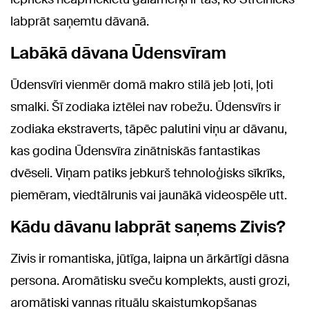
labprāt saņemtu dāvanā.
Labākā dāvana Ūdensvīram
Ūdensvīri vienmēr domā makro stilā jeb ļoti, ļoti
smalki. Šī zodiaka iztēlei nav robežu. Ūdensvīrs ir
zodiaka ekstraverts, tāpēc palutini viņu ar dāvanu,
kas godina Ūdensvīra zinātniskās fantastikas
dvēseli. Viņam patiks jebkurš tehnoloģisks sīkrīks,
piemēram, viedtālrunis vai jaunākā videospēle utt.
Kādu dāvanu labprāt saņems Zivis?
Zivis ir romantiska, jūtīga, laipna un ārkārtīgi dāsna
persona. Aromātisku sveču komplekts, austi grozi,
aromātiski vannas rituālu skaistumkopšanas