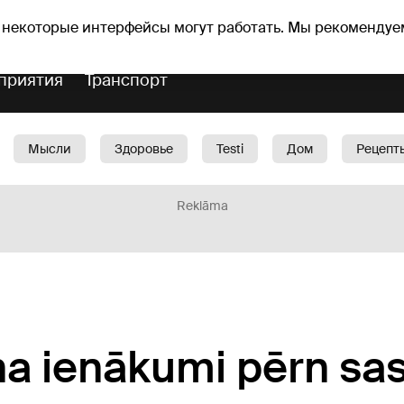
Прогноз погоды
Гороскопы
lavs
 некоторые интерфейсы могут работать. Мы рекомендуе
приятия
Транспорт
Мысли
Здоровье
Testi
Дом
Рецепт
Красота
Дети
Машина
1188 play
Spo
Reklāma
ņa ienākumi pērn sa