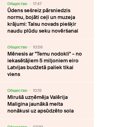
Oбщество
17:47
Ūdens sešreiz pārsniedzis
normu, bojāti ceļi un muzeja
krājumi: Talsu novads piešķir
naudu plūdu seku novēršanai
Oбщество
10:56
Mēnesis ar "Temu nodokli" – no
iekasētājiem 5 miljoniem eiro
Latvijas budžetā paliek tikai
viens
Oбщество
10:19
Mirušā uzņēmēja Valērija
Maligina jaunākā meita
nonākusi uz apsūdzēto sola