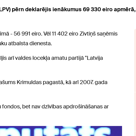
LPV) pērn deklarējis ienākumus 69 330 eiro apmērā,
mā - 56 991 eiro. Vēl 11 402 eiro Zivtiņš saņēmis
uku atbalsta dienesta.
 arī valdes locekļa amatu partijā "Latvija
pašums Krimuldas pagastā, kā arī 2007. gada
u fondos, bet nav dzīvības apdrošināšanas ar