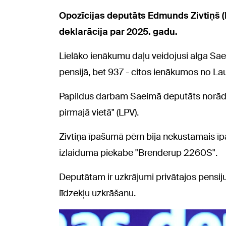
Opozīcijas deputāts Edmunds Zivtiņš (
deklarācija par 2025. gadu.
Lielāko ienākumu daļu veidojusi alga Saei
pensijā, bet 937 - citos ienākumos no La
Papildus darbam Saeimā deputāts norādījis
pirmajā vietā" (LPV).
Zivtiņa īpašumā pērn bija nekustamais ī
izlaiduma piekabe "Brenderup 2260S".
Deputātam ir uzkrājumi privātajos pensij
līdzekļu uzkrāšanu.