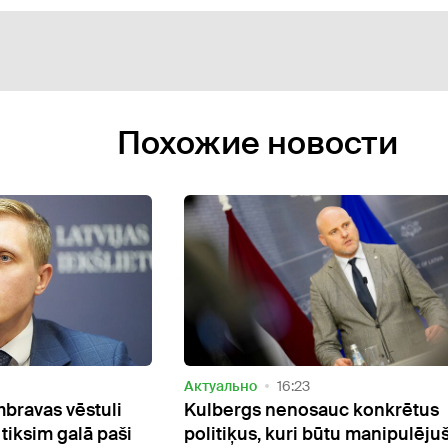
Похожие новости
Видео
Актуально
18:31
c konkrētus
ZZS politiķis: Ja Saeimu un
tu manipulējuši ar
ministrijas pārceltu uz Valmieru