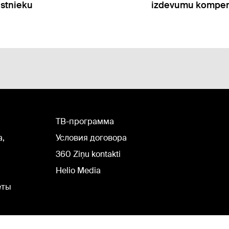
vumu kompensāciju
"mazliet sit pāri 
TВ-программа
а,
Условия договора
360 Ziņu kontakti
Helio Media
еты