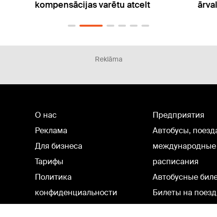
ārvalstnieku
izde
Reklāma
О нас
Предприятия
Реклама
Автобусы, поезд
Для бизнеса
международные
Тарифы
расписания
Политика
Автобусные бил
конфиденциальности
Билеты на поезд
Настройки cookie