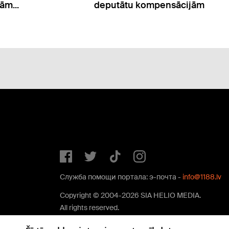
sācijām
kompensācijas varētu atcelt
Служба помощи портала: э-почта -
info@1188.lv
Copyright © 2004-2026 SIA HELIO MEDIA.
All rights reserved.