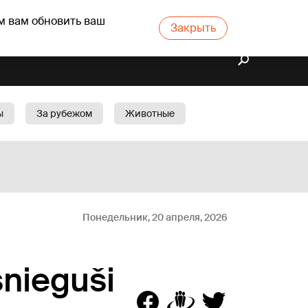
м вам обновить ваш
Закрыть
ы
За рубежом
Животные
rts
Бизнес
Cад
Понедельник, 20 апреля, 2026
snieguši