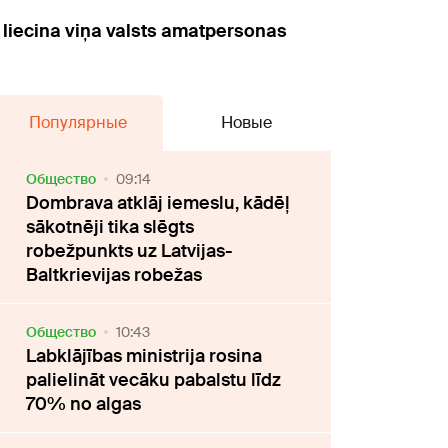
 liecina viņa valsts amatpersonas
Популярные
Новые
Oбщество
09:14
Dombrava atklāj iemeslu, kādēļ
sākotnēji tika slēgts
robežpunkts uz Latvijas-
Baltkrievijas robežas
Oбщество
10:43
Labklājības ministrija rosina
palielināt vecāku pabalstu līdz
70% no algas