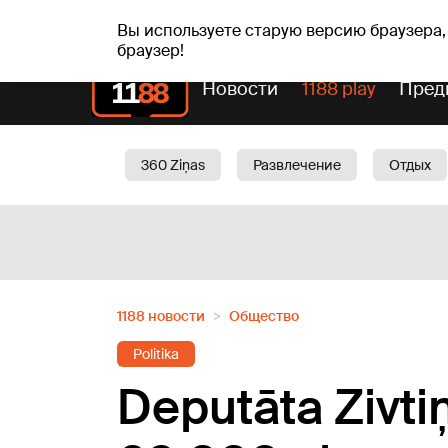
сб, 08.08.2026.
+18
°C
Mudīte, Vladislava, Vladis
Вы используете старую версию браузера,
браузер!
Новости
1188 play
Пред
360 Ziņas
Развлечение
Отдых
Oбщество
Актуально
Трафик
1188 новости
Oбщество
Politika
Deputāta Zivti