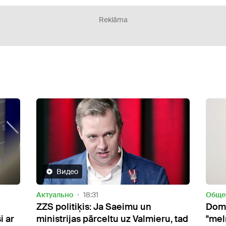
Reklāma
Oбщество
13:51
Oбще
Dombrava kopš stāšanās amatā
KNAB
, tad
"melnajā sarakstā" iekļāvis ap 90
Rasi