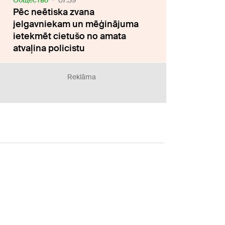
Oбщество
07:39
Pēc neētiska zvana
jelgavniekam un mēģinājuma
ietekmēt cietušo no amata
atvaļina policistu
Reklāma