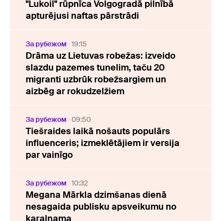
"Lukoil" rūpnīca Volgogradā pilnībā
apturējusi naftas pārstrādi
За рубежом
19:15
Drāma uz Lietuvas robežas: izveido
slazdu pazemes tunelim, taču 20
migranti uzbrūk robežsargiem un
aizbēg ar rokudzelžiem
За рубежом
09:50
Tiešraides laikā nošauts populārs
influenceris; izmeklētājiem ir versija
par vainīgo
За рубежом
10:32
Megana Mārkla dzimšanas dienā
nesagaida publisku apsveikumu no
karaļnama