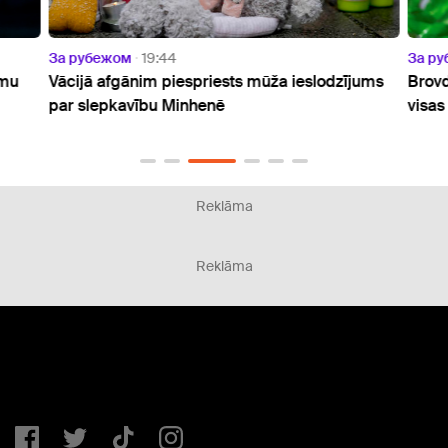
За рубежом
19:44
За р
umu
Vācijā afgānim piespriests mūža ieslodzījums
Brovd
par slepkavību Minhenē
visas
Reklāma
Reklāma