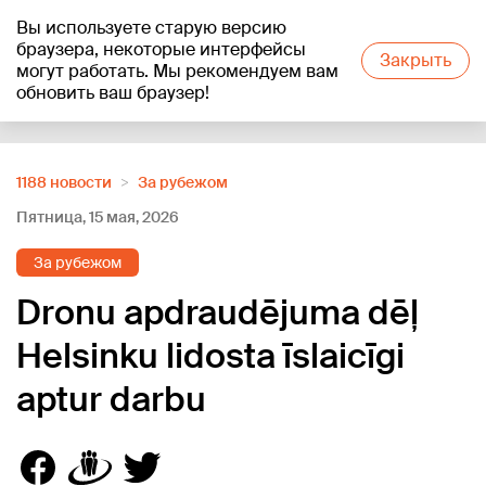
Вы используете старую версию
+18
°C
браузера, некоторые интерфейсы
Закрыть
могут работать. Мы рекомендуем вам
обновить ваш браузер!
Reklāma
1188 новости
За рубежом
Пятница, 15 мая, 2026
За рубежом
Dronu apdraudējuma dēļ
Helsinku lidosta īslaicīgi
aptur darbu