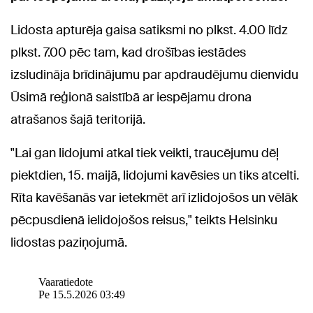
Lidosta apturēja gaisa satiksmi no plkst. 4.00 līdz
plkst. 7.00 pēc tam, kad drošības iestādes
izsludināja brīdinājumu par apdraudējumu dienvidu
Ūsimā reģionā saistībā ar iespējamu drona
atrašanos šajā teritorijā.
"Lai gan lidojumi atkal tiek veikti, traucējumu dēļ
piektdien, 15. maijā, lidojumi kavēsies un tiks atcelti.
Rīta kavēšanās var ietekmēt arī izlidojošos un vēlāk
pēcpusdienā ielidojošos reisus," teikts Helsinku
lidostas paziņojumā.