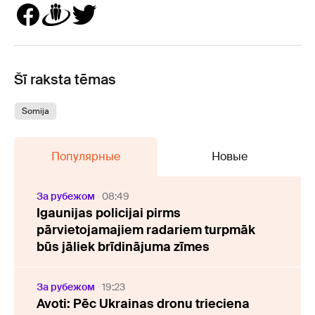
Šī raksta tēmas
Somija
Популярные
Новые
За рубежом
08:49
Igaunijas policijai pirms
pārvietojamajiem radariem turpmāk
būs jāliek brīdinājuma zīmes
За рубежом
19:23
Avoti: Pēc Ukrainas dronu trieciena