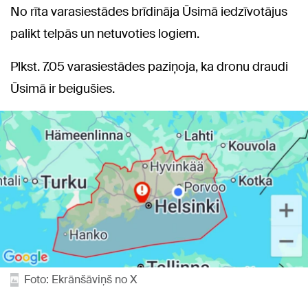
No rīta varasiestādes brīdināja Ūsimā iedzīvotājus
palikt telpās un netuvoties logiem.
Plkst. 7.05 varasiestādes paziņoja, ka dronu draudi
Ūsimā ir beigušies.
Foto: Ekrānšāviņš no X