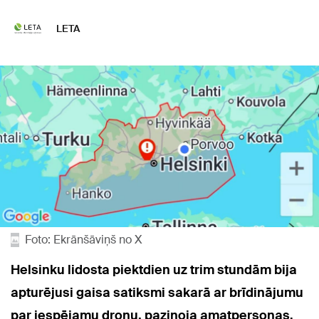
LETA
Foto: Ekrānšāviņš no X
Helsinku lidosta piektdien uz trim stundām bija
apturējusi gaisa satiksmi sakarā ar brīdinājumu
par iespējamu dronu, paziņoja amatpersonas.