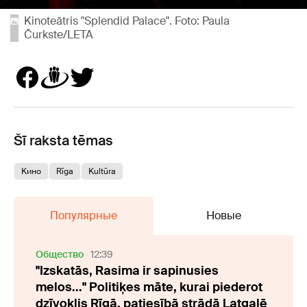
Kinoteātris "Splendid Palace". Foto: Paula
Čurkste/LETA
Šī raksta tēmas
Kино
Rīga
Kultūra
Популярные
Новые
Oбщество
12:39
"Izskatās, Rasima ir sapinusies
melos..." Politiķes māte, kurai piederot
dzīvoklis Rīgā, patiesībā strādā Latgalē