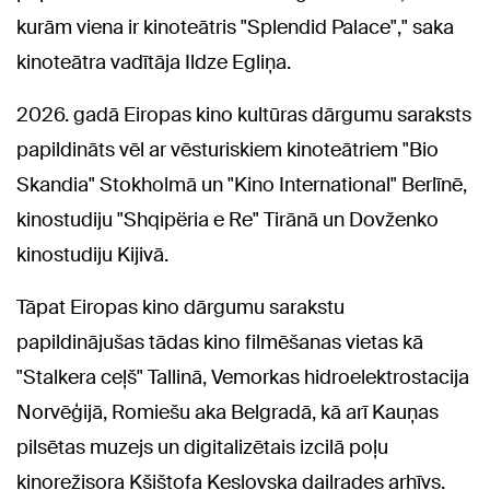
kurām viena ir kinoteātris "Splendid Palace"," saka
kinoteātra vadītāja Ildze Egliņa.
2026. gadā Eiropas kino kultūras dārgumu saraksts
papildināts vēl ar vēsturiskiem kinoteātriem "Bio
Skandia" Stokholmā un "Kino International" Berlīnē,
kinostudiju "Shqipëria e Re" Tirānā un Dovženko
kinostudiju Kijivā.
Tāpat Eiropas kino dārgumu sarakstu
papildinājušas tādas kino filmēšanas vietas kā
"Stalkera ceļš" Tallinā, Vemorkas hidroelektrostacija
Norvēģijā, Romiešu aka Belgradā, kā arī Kauņas
pilsētas muzejs un digitalizētais izcilā poļu
kinorežisora Kšištofa Keslovska daiļrades arhīvs.