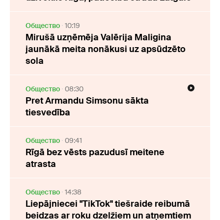
Oбщество
10:19
Mirušā uzņēmēja Valērija Maligina
jaunākā meita nonākusi uz apsūdzēto
sola
Oбщество
08:30
Pret Armandu Simsonu sākta
tiesvedība
Oбщество
09:41
Rīgā bez vēsts pazudusī meitene
atrasta
Oбщество
14:38
Liepājniecei "TikTok" tiešraide reibumā
beidzas ar roku dzelžiem un atņemtiem