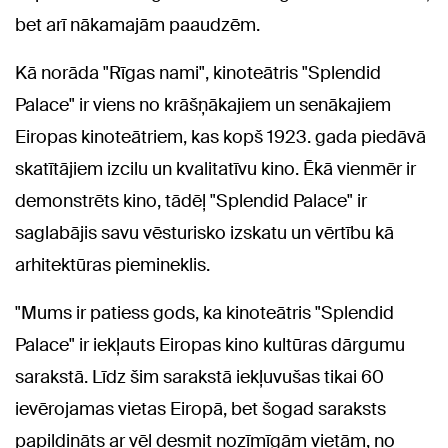
bet arī nākamajām paaudzēm.
Kā norāda "Rīgas nami", kinoteātris "Splendid
Palace" ir viens no krāšņākajiem un senākajiem
Eiropas kinoteātriem, kas kopš 1923. gada piedāvā
skatītājiem izcilu un kvalitatīvu kino. Ēkā vienmēr ir
demonstrēts kino, tādēļ "Splendid Palace" ir
saglabājis savu vēsturisko izskatu un vērtību kā
arhitektūras piemineklis.
"Mums ir patiess gods, ka kinoteātris "Splendid
Palace" ir iekļauts Eiropas kino kultūras dārgumu
sarakstā. Līdz šim sarakstā iekļuvušas tikai 60
ievērojamas vietas Eiropā, bet šogad saraksts
papildināts ar vēl desmit nozīmīgām vietām, no