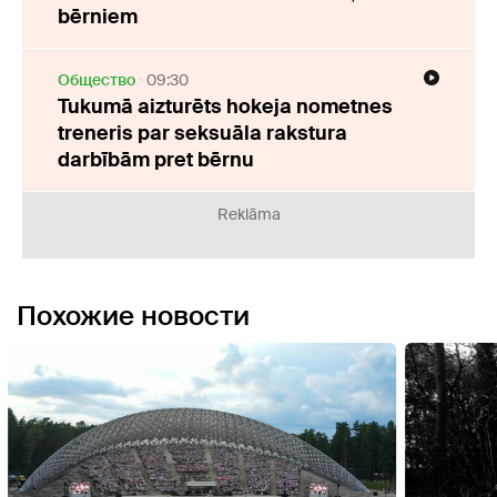
bērniem
Oбщество
09:30
Tukumā aizturēts hokeja nometnes
treneris par seksuāla rakstura
darbībām pret bērnu
Reklāma
Похожие новости