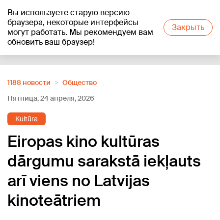
Вы используете старую версию
+24
°C
браузера, некоторые интерфейсы
Закрыть
могут работать. Мы рекомендуем вам
обновить ваш браузер!
Reklāma
1188 новости
Oбщество
Пятница, 24 апреля, 2026
Kultūra
Eiropas kino kultūras
dārgumu sarakstā iekļauts
arī viens no Latvijas
kinoteātriem