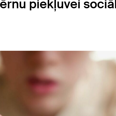
ērnu piekļuvei sociā