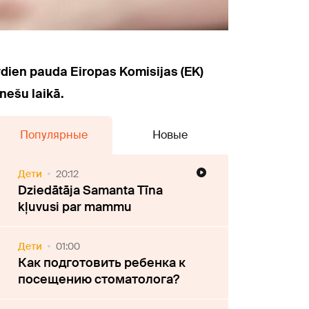
trdien pauda Eiropas Komisijas (EK)
nešu laikā.
Популярные
Новые
Дети
20:12
Dziedātāja Samanta Tīna
kļuvusi par mammu
Дети
01:00
Как подготовить ребенка к
посещению стоматолога?