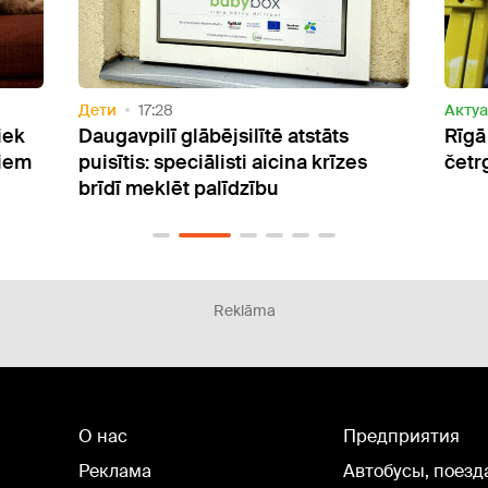
Актуально
13:49
Дети
Rīgā pa ceturtā stāva logu izkritis
Angļ
s
četrgadīgs bērns
stre
Reklāma
О нас
Предприятия
Реклама
Автобусы, поезд