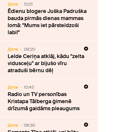
Дети
12:01
Ēdienu blogere Juška Padruška
bauda pirmās dienas mammas
lomā: "Mums iet pārsteidzoši
labi!"
Дети
08:20
Lelde Ceriņa atklāj, kādu "zelta
vidusceļu" ar bijušo vīru
atraduši bērnu dēļ
Дети
10:45
Radio un TV personības
Kristapa Tālberga ģimenē
drīzumā gaidāms pieaugums
Дети
08:30