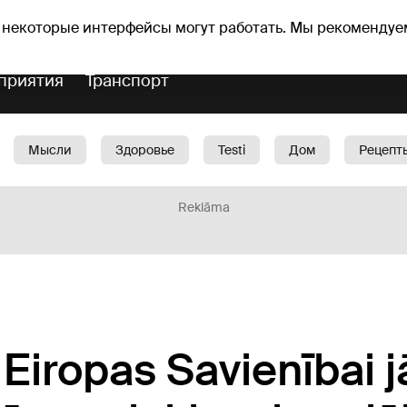
Прогноз погоды
Гороскопы
 некоторые интерфейсы могут работать. Мы рекомендуе
приятия
Транспорт
Мысли
Здоровье
Testi
Дом
Рецепт
Красота
Дети
Машина
1188 play
Spo
Reklāma
 Eiropas Savienībai 