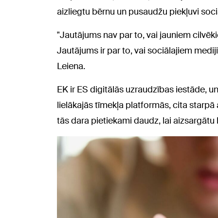
aizliegtu bērnu un pusaudžu piekļuvi soc
"Jautājums nav par to, vai jauniem cilvēk
Jautājums ir par to, vai sociālajiem medij
Leiena.
EK ir ES digitālās uzraudzības iestāde, u
lielākajās tīmekļa platformās, cita starpā 
tās dara pietiekami daudz, lai aizsargātu