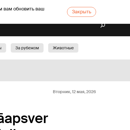
м вам обновить ваш
Закрыть
ы
За рубежом
Животные
rts
Бизнес
Cад
Вторник, 12 мая, 2026
jāapsver