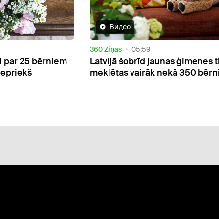
Дети
17:28
nas ģimenes tiek
Daugavpilī glābējsilītē atstāts
nekā 350 bērniem
puisītis: speciālisti aicina krīze
brīdī meklēt palīdzību