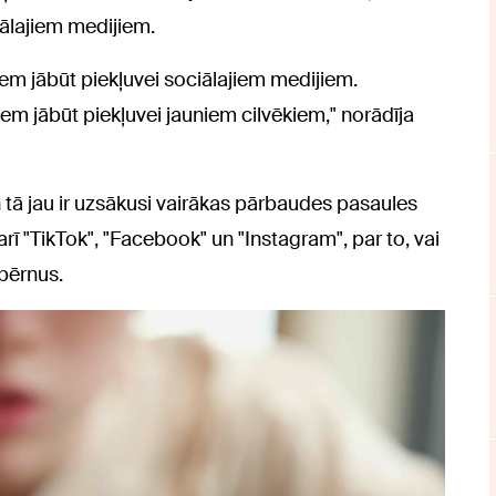
iālajiem medijiem.
iem jābūt piekļuvei sociālajiem medijiem.
iem jābūt piekļuvei jauniem cilvēkiem," norādīja
n tā jau ir uzsākusi vairākas pārbaudes pasaules
arī "TikTok", "Facebook" un "Instagram", par to, vai
 bērnus.