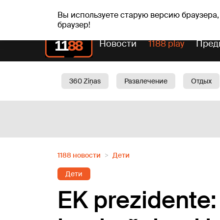
пт, 07.08.2026.
+19
°C
Alfrēds, Fredis, Madars
Вы используете старую версию браузера,
браузер!
Новости
1188 play
Пред
360 Ziņas
Развлечение
Отдых
Oбщество
Актуально
Трафик
1188 новости
Дети
Дети
EK prezidente: