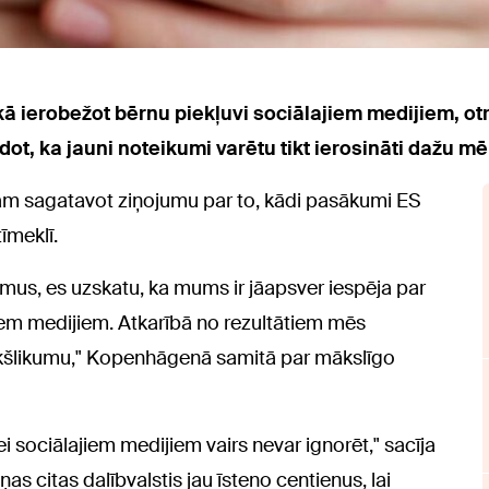
 kā ierobežot bērnu piekļuvi sociālajiem medijiem, o
ot, ka jauni noteikumi varētu tikt ierosināti dažu mē
ijam sagatavot ziņojumu par to, kādi pasākumi ES
īmeklī.
mus, es uzskatu, ka mums ir jāapsver iespēja par
em medijiem. Atkarībā no rezultātiem mēs
riekšlikumu," Kopenhāgenā samitā par mākslīgo
 sociālajiem medijiem vairs nevar ignorēt," sacīja
as citas dalībvalstis jau īsteno centienus, lai