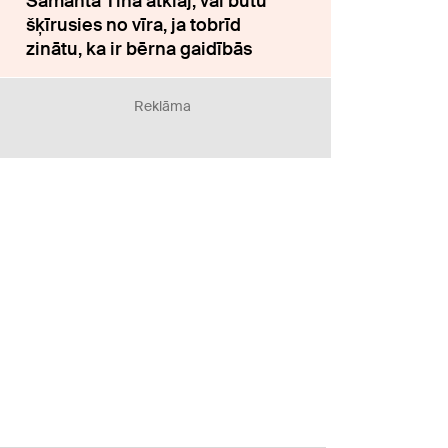
Samanta Tīna atklāj, vai būtu
šķīrusies no vīra, ja tobrīd
zinātu, ka ir bērna gaidībās
Reklāma