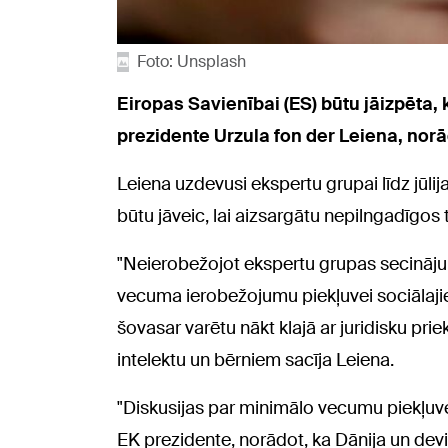
Foto: Unsplash
Eiropas Savienībai (ES) būtu jāizpēta,
prezidente Urzula fon der Leiena, norād
Leiena uzdevusi ekspertu grupai līdz jūl
būtu jāveic, lai aizsargātu nepilngadīgos t
"Neierobežojot ekspertu grupas secināju
vecuma ierobežojumu piekļuvei sociālaji
šovasar varētu nākt klajā ar juridisku p
intelektu un bērniem sacīja Leiena.
"Diskusijas par minimālo vecumu piekļuvei
EK prezidente, norādot, ka Dānija un deviņ