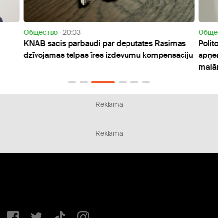
Oбщество
20:03
Oбще
KNAB sācis pārbaudi par deputātes Rasimas
Polito
dzīvojamās telpas īres izdevumu kompensāciju
apņēm
malā
Reklāma
Reklāma