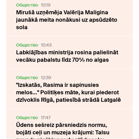
Oбщество
10:19
Mirušā uzņēmēja Valērija Maligina
jaunākā meita nonākusi uz apsūdzēto
sola
Oбщество
10:43
Labklājības ministrija rosina palielināt
vecāku pabalstu līdz 70% no algas
Oбщество
12:39
"Izskatās, Rasima ir sapinusies
melos..." Politiķes māte, kurai piederot
dzīvoklis Rīgā, patiesībā strādā Latgalē
Oбщество
17:47
Ūdens sešreiz pārsniedzis normu,
bojāti ceļi un muzeja krājumi: Talsu