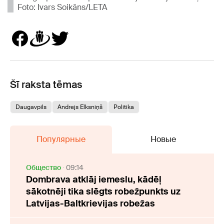
Foto: Ivars Soikāns/LETA
Šī raksta tēmas
Daugavpils
Andrejs Elksniņš
Politika
Популярные
Новые
Oбщество
09:14
Dombrava atklāj iemeslu, kādēļ
sākotnēji tika slēgts robežpunkts uz
Latvijas-Baltkrievijas robežas