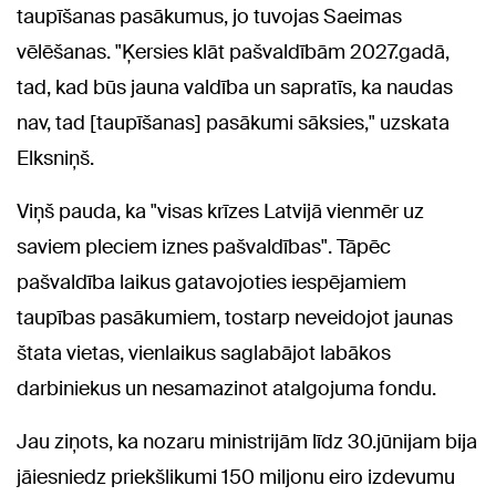
taupīšanas pasākumus, jo tuvojas Saeimas
vēlēšanas. "Ķersies klāt pašvaldībām 2027.gadā,
tad, kad būs jauna valdība un sapratīs, ka naudas
nav, tad [taupīšanas] pasākumi sāksies," uzskata
Elksniņš.
Viņš pauda, ka "visas krīzes Latvijā vienmēr uz
saviem pleciem iznes pašvaldības". Tāpēc
pašvaldība laikus gatavojoties iespējamiem
taupības pasākumiem, tostarp neveidojot jaunas
štata vietas, vienlaikus saglabājot labākos
darbiniekus un nesamazinot atalgojuma fondu.
Jau ziņots, ka nozaru ministrijām līdz 30.jūnijam bija
jāiesniedz priekšlikumi 150 miljonu eiro izdevumu