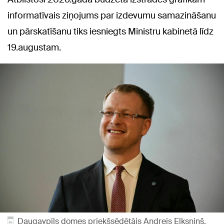
informatīvais ziņojums par izdevumu samazināšanu
un pārskatīšanu tiks iesniegts Ministru kabinetā līdz
19.augustam.
Daugavpils domes priekšsēdētājs Andrejs Elksniņš.