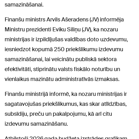
samazināšanai.
Finanšu ministrs Arvils Ašeradens (JV) informēja
Ministru prezidenti Eviku Siliņu (JV), ka nozaru
ministrijas ir izpildījušas valdības doto uzdevumu,
iesniedzot kopumā 250 priekšlikumu izdevumu
samazināšanai, lai veicinātu publiskā sektora
efektivitāti, stiprinātu valsts fiskālo noturību un
vienlaikus mazinātu administratīvās izmaksas.
Finanšu ministrijā informē, ka nozaru ministrijas ir
sagatavojušas priekšlikumus, kas skar atlīdzības,
subsīdiju, preču un pakalpojumu, kā arī citu
izdevumu samazināšanu.
Atbilstoši 2026.gada budžeta izstrādes grafikam