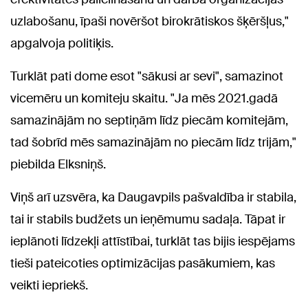
uzlabošanu, īpaši novēršot birokrātiskos šķēršļus,"
apgalvoja politiķis.
Turklāt pati dome esot "sākusi ar sevi", samazinot
vicemēru un komiteju skaitu. "Ja mēs 2021.gadā
samazinājām no septiņām līdz piecām komitejām,
tad šobrīd mēs samazinājām no piecām līdz trijām,"
piebilda Elksniņš.
Viņš arī uzsvēra, ka Daugavpils pašvaldība ir stabila,
tai ir stabils budžets un ieņēmumu sadaļa. Tāpat ir
ieplānoti līdzekļi attīstībai, turklāt tas bijis iespējams
tieši pateicoties optimizācijas pasākumiem, kas
veikti iepriekš.