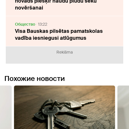
novads piešķir naudu plūdu seku
novēršanai
Oбщество
13:22
Visa Bauskas pilsētas pamatskolas
vadība iesniegusi atlūgumus
Reklāma
Похожие новости