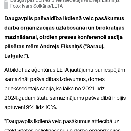
Daugavpils domes priekšsēdētājs Andrejs Elksniņš.
Foto: Ivars Soikāns/LETA
Daugavpils pašvaldība ikdienā veic pasākumus
darba organizācijas uzlabošanai un birokrātijas
mazināšanai, otrdien preses konferencē sacīja
pilsētas mērs Andrejs Elksniņš ("Sarauj,
Latgale!").
Atbildot uz aģentūras LETA jautājumu par iespējām
samazināt pašvaldības izdevumus, domes
priekšsēdētājs sacīja, ka laikā no 2021. līdz
2024.gadam štatu samazinājums pašvaldībā ir bijis
aptuveni 9% līdz 10%.
"Daugavpils ikdienā veic pasākumus attiecībā uz
efektivitātes palielināšanu un darba organizācijas