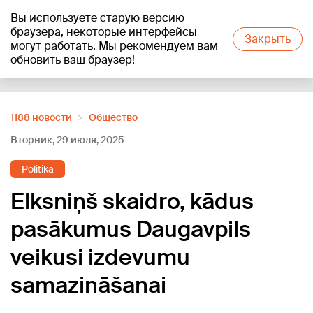
Вы используете старую версию
+21
°C
браузера, некоторые интерфейсы
Закрыть
могут работать. Мы рекомендуем вам
обновить ваш браузер!
Reklāma
1188 новости
Oбщество
Вторник, 29 июля, 2025
Politika
Elksniņš skaidro, kādus
pasākumus Daugavpils
veikusi izdevumu
samazināšanai