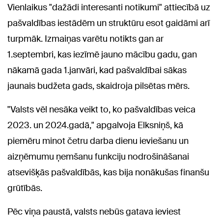
Vienlaikus "dažādi interesanti notikumi" attiecībā uz
pašvaldības iestādēm un struktūru esot gaidāmi arī
turpmāk. Izmaiņas varētu notikts gan ar
1.septembri, kas iezīmē jauno mācību gadu, gan
nākamā gada 1.janvāri, kad pašvaldībai sākas
jaunais budžeta gads, skaidroja pilsētas mērs.
"Valsts vēl nesāka veikt to, ko pašvaldības veica
2023. un 2024.gadā," apgalvoja Elksniņš, kā
piemēru minot četru darba dienu ieviešanu un
aizņēmumu ņemšanu funkciju nodrošināšanai
atsevišķās pašvaldībās, kas bija nonākušas finanšu
grūtībās.
Pēc viņa paustā, valsts nebūs gatava ieviest