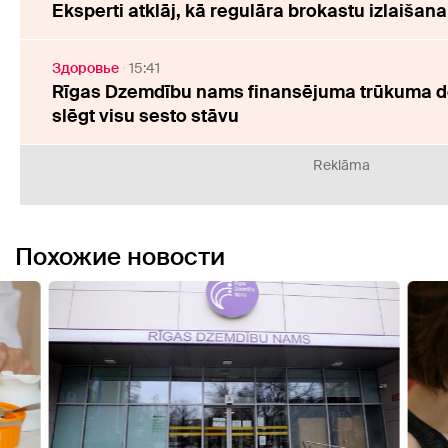
Eksperti atklāj, kā regulāra brokastu izlaišan
Здоровье
15:41
Rīgas Dzemdību nams finansējuma trūkuma dēļ
slēgt visu sesto stāvu
Reklāma
Похожие новости