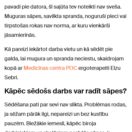
pavadi pie datora, šī sajūta tev noteikti nav sveša.
Muguras sāpes, savilkta spranda, noguruši pleci vai
tirpstošas rokas nav norma, ar kuru vienkārši
jāsamierinās.
Kā pareizi iekārtot darba vietu un kā sēdēt pie
galda, lai mugura un spranda neciestu, skaidrojam
kopā ar
Medicīnas centra POC
ergoterapeiti Elzu
Sebri.
Kāpēc sēdošs darbs var radīt sāpes?
Sēdēšana pati par sevi nav slikta. Problēmas rodas,
ja sēžam pārāk ilgi, nepareizi un bez kustību
pauzēm. Biežākie iemesli, kāpēc biroja