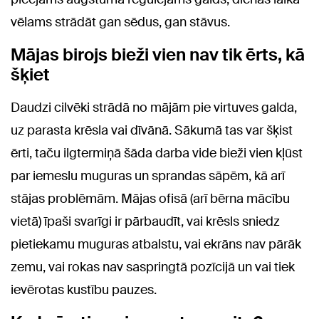
vēlams strādāt gan sēdus, gan stāvus.
Mājas birojs bieži vien nav tik ērts, kā
šķiet
Daudzi cilvēki strādā no mājām pie virtuves galda,
uz parasta krēsla vai dīvānā. Sākumā tas var šķist
ērti, taču ilgtermiņā šāda darba vide bieži vien kļūst
par iemeslu muguras un sprandas sāpēm, kā arī
stājas problēmām. Mājas ofisā (arī bērna mācību
vietā) īpaši svarīgi ir pārbaudīt, vai krēsls sniedz
pietiekamu muguras atbalstu, vai ekrāns nav pārāk
zemu, vai rokas nav saspringtā pozīcijā un vai tiek
ievērotas kustību pauzes.