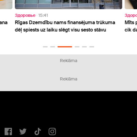
Здоровье
15:41
Здор
šana
Rīgas Dzemdību nams finansējuma trūkuma
Mīts 
dēļ spiests uz laiku slēgt visu sesto stāvu
cik d
Reklāma
Reklāma