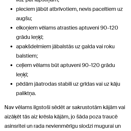
pleciem jābūt atbrīvotiem, nevis paceltiem uz
augšu;
elkoņiem vēlams atrasties aptuveni 90–120
grādu leņķī;
apakšdelmiem jābalstās uz galda vai roku
balstiem;
ceļiem vēlams būt aptuveni 90–120 grādu
leņķī;
pēdām jāatrodas stabili uz grīdas vai uz kāju
paliktņa.
Nav vēlams ilgstoši sēdēt ar sakrustotām kājām vai
aizāķēt tās aiz krēsla kājām, jo šāda poza traucē
asinsritei un rada nevienmērīgu slodzi mugurai un