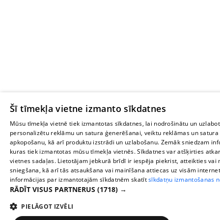
Šī tīmekļa vietne izmanto sīkdatnes
Mūsu tīmekļa vietnē tiek izmantotas sīkdatnes, lai nodrošinātu un uzlabot
personalizētu reklāmu un satura ģenerēšanai, veiktu reklāmas un satura 
apkopošanu, kā arī produktu izstrādi un uzlabošanu. Zemāk sniedzam inf
kuras tiek izmantotas mūsu tīmekļa vietnēs. Sīkdatnes var atšķirties atk
vietnes sadaļas. Lietotājam jebkurā brīdī ir iespēja piekrist, atteikties va
sniegšana, kā arī tās atsaukšana vai mainīšana attiecas uz visām interne
informācijas par izmantotajām sīkdatnēm skatīt
sīkdatņu izmantošanas n
RĀDĪT VISUS PARTNERUS
(1718) →
PIELĀGOT IZVĒLI