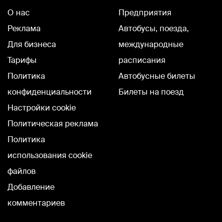
О нас
Предприятия
Реклама
Автобусы, поезда,
Для бизнеса
международные
Тарифы
расписания
Политика
Автобусные билеты
конфиденциальности
Билеты на поезд
Настройки cookie
Политическая реклама
Политика
использования cookie
файлов
Добавление
комментариев