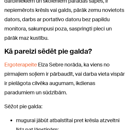
darbiniekiem un skolēniem parādās sāpes, ir
nepiemērots krēsls vai galds, pārāk zemu novietots
dators, darbs ar portatīvo datoru bez papildu
monitora, sakumpusi poza, saspringti pleci un
pārāk maz kustību.
Kā pareizi sēdēt pie galda?
E
rgoterapeite
Elza Sebre norāda, ka viens no
pirmajiem soļiem ir pārbaudīt, vai darba vieta vispār
ir pielāgota cilvēka augumam, ikdienas
paradumiem un sūdzībām.
Sēžot pie galda:
mugurai jābūt atbalstītai pret krēsla atzveltni
līdz pat lāpstiņām;