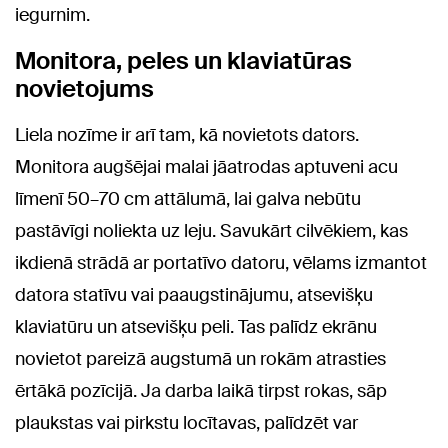
iegurnim.
Monitora, peles un klaviatūras
novietojums
Liela nozīme ir arī tam, kā novietots dators.
Monitora augšējai malai jāatrodas aptuveni acu
līmenī 50–70 cm attālumā, lai galva nebūtu
pastāvīgi noliekta uz leju. Savukārt cilvēkiem, kas
ikdienā strādā ar portatīvo datoru, vēlams izmantot
datora statīvu vai paaugstinājumu, atsevišķu
klaviatūru un atsevišķu peli. Tas palīdz ekrānu
novietot pareizā augstumā un rokām atrasties
ērtākā pozīcijā. Ja darba laikā tirpst rokas, sāp
plaukstas vai pirkstu locītavas, palīdzēt var