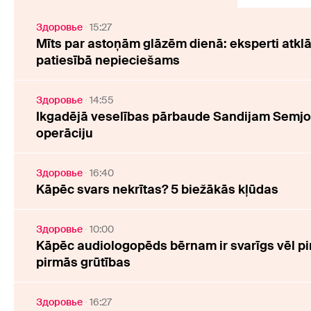
Здоровье
15:27
Mīts par astoņām glāzēm dienā: eksperti atklā
patiesībā nepieciešams
Здоровье
14:55
Ikgadējā veselības pārbaude Sandijam Semj
operāciju
Здоровье
16:40
Kāpēc svars nekrītas? 5 biežākās kļūdas
Здоровье
10:00
Kāpēc audiologopēds bērnam ir svarīgs vēl pi
pirmās grūtības
Здоровье
16:27