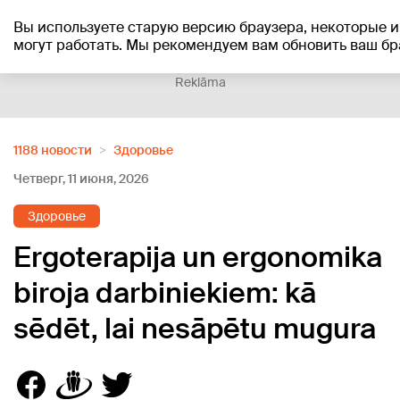
Вы используете старую версию браузера, некоторые 
+20
°C
могут работать. Мы рекомендуем вам обновить ваш бр
Reklāma
1188 новости
Здоровье
Четверг, 11 июня, 2026
Здоровье
Ergoterapija un ergonomika
biroja darbiniekiem: kā
sēdēt, lai nesāpētu mugura