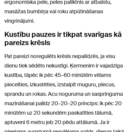
ergonomiska pele, peles paliktnis ar atbalstu,
masāžas bumbiņa vai roku atpūtināšanas
vingrinājumi.
Kustību pauzes ir tikpat svarīgas kā
pareizs krēsls
Pat pareizi noregulēts krēsls nepalīdzēs, ja visu
dienu tiek sēdēts nekustīgi. Ķermenim ir vajadzīga
kustība, tāpēc ik pēc 45–60 minūtēm vēlams
piecelties, izkustēties, izstaipīt muguru, plecus,
sprandu un rokas. Acu noguruma un saspringuma
mazināšanai palīdz 20–20–20 princips: ik pēc 20
minūtēm uz 20 sekundēm paskatīties tālumā,
aptuveni 6 metru jeb 20 pēdu attālumā. Ja ir
pieejams augstumā regulējams galds, dienas laikā