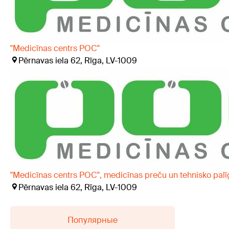
"Medicīnas centrs POC"
Pērnavas iela 62, Rīga, LV-1009
"Medicīnas centrs POC", medicīnas preču un tehnisko palī
Pērnavas iela 62, Rīga, LV-1009
Популярные