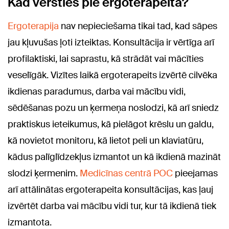
Kad vērsties pie ergoterapeita?
Ergoterapija
nav nepieciešama tikai tad, kad sāpes
jau kļuvušas ļoti izteiktas. Konsultācija ir vērtīga arī
profilaktiski, lai saprastu, kā strādāt vai mācīties
veselīgāk. Vizītes laikā ergoterapeits izvērtē cilvēka
ikdienas paradumus, darba vai mācību vidi,
sēdēšanas pozu un ķermeņa noslodzi, kā arī sniedz
praktiskus ieteikumus, kā pielāgot krēslu un galdu,
kā novietot monitoru, kā lietot peli un klaviatūru,
kādus palīglīdzekļus izmantot un kā ikdienā mazināt
slodzi ķermenim.
Medicīnas centrā POC
pieejamas
arī attālinātas ergoterapeita konsultācijas, kas ļauj
izvērtēt darba vai mācību vidi tur, kur tā ikdienā tiek
izmantota.