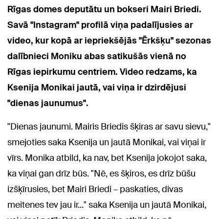
Rīgas domes deputātu un bokseri Mairi Briedi.
Savā "Instagram" profilā viņa padalījusies ar
video, kur kopā ar iepriekšējās "Ērkšķu" sezonas
dalībnieci Moniku abas satikušās vienā no
Rīgas iepirkumu centriem. Video redzams, ka
Ksenija Monikai jautā, vai viņa ir dzirdējusi
"dienas jaunumus".
"Dienas jaunumi. Mairis Briedis šķiras ar savu sievu,"
smejoties saka Ksenija un jautā Monikai, vai viņai ir
vīrs. Monika atbild, ka nav, bet Ksenija jokojot saka,
ka viņai gan drīz būs. "Nē, es šķiros, es drīz būšu
izšķīrusies, bet Mairi Briedi – paskaties, divas
meitenes tev jau ir..." saka Ksenija un jautā Monikai,