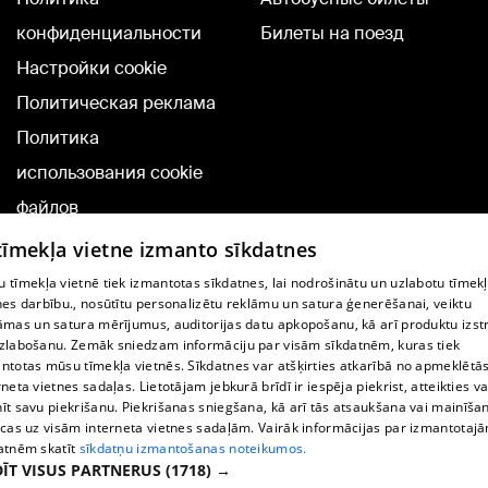
конфиденциальности
Билеты на поезд
Настройки cookie
Политическая реклама
Политика
использования cookie
файлов
Добавление
 tīmekļa vietne izmanto sīkdatnes
комментариев
 tīmekļa vietnē tiek izmantotas sīkdatnes, lai nodrošinātu un uzlabotu tīmek
nes darbību., nosūtītu personalizētu reklāmu un satura ģenerēšanai, veiktu
āmas un satura mērījumus, auditorijas datu apkopošanu, kā arī produktu izst
TВ-программа
zlabošanu. Zemāk sniedzam informāciju par visām sīkdatnēm, kuras tiek
Условия договора
ntotas mūsu tīmekļa vietnēs. Sīkdatnes var atšķirties atkarībā no apmeklētā
rneta vietnes sadaļas. Lietotājam jebkurā brīdī ir iespēja piekrist, atteikties va
360 Ziņu kontakti
īt savu piekrišanu. Piekrišanas sniegšana, kā arī tās atsaukšana vai mainīša
ecas uz visām interneta vietnes sadaļām. Vairāk informācijas par izmantotaj
Helio Media
atnēm skatīt
sīkdatņu izmantošanas noteikumos.
ĪT VISUS PARTNERUS
(1718) →
Служба помощи портала: э-почта -
info@1188.lv