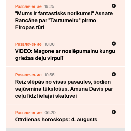
Развлечение
19:25
"Mums ir fantastisks notikums!" Asnate
Rancāne par "Tautumeitu" pirmo
Eiropas tūri
Развлечение
10:08
VIDEO: Magone ar noslēpumainu kungu
griežas deju virpulī
Развлечение
10:55
Reiz slēpās no visas pasaules, šodien
sajūsmina tūkstošus. Amuna Davis par
ceļu līdz lielajai skatuvei
Развлечение
06:20
Otrdienas horoskops: 4. augusts