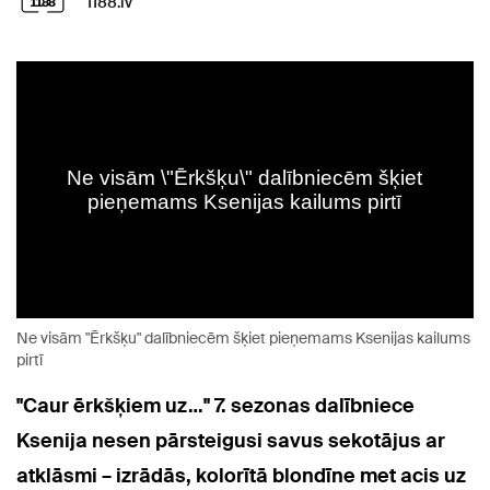
1188.lv
Ne visām "Ērkšķu" dalībniecēm šķiet pieņemams Ksenijas kailums
pirtī
"Caur ērkšķiem uz…" 7. sezonas dalībniece
Ksenija nesen pārsteigusi savus sekotājus ar
atklāsmi – izrādās, kolorītā blondīne met acis uz