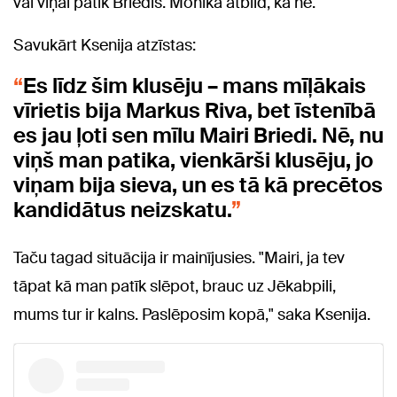
vai viņai patīk Briedis. Monika atbild, ka nē.
Savukārt Ksenija atzīstas:
Es līdz šim klusēju – mans mīļākais
vīrietis bija Markus Riva, bet īstenībā
es jau ļoti sen mīlu Mairi Briedi. Nē, nu
viņš man patika, vienkārši klusēju, jo
viņam bija sieva, un es tā kā precētos
kandidātus neizskatu.
Taču tagad situācija ir mainījusies. "Mairi, ja tev
tāpat kā man patīk slēpot, brauc uz Jēkabpili,
mums tur ir kalns. Paslēposim kopā," saka Ksenija.