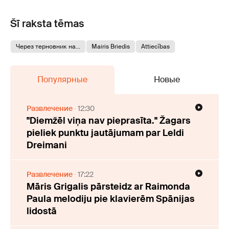
Šī raksta tēmas
Через терновник на...
Mairis Briedis
Attiecības
Популярные
Новые
Развлечение
12:30
"Diemžēl viņa nav pieprasīta." Žagars
pieliek punktu jautājumam par Leldi
Dreimani
Развлечение
17:22
Māris Grigalis pārsteidz ar Raimonda
Paula melodiju pie klavierēm Spānijas
lidostā