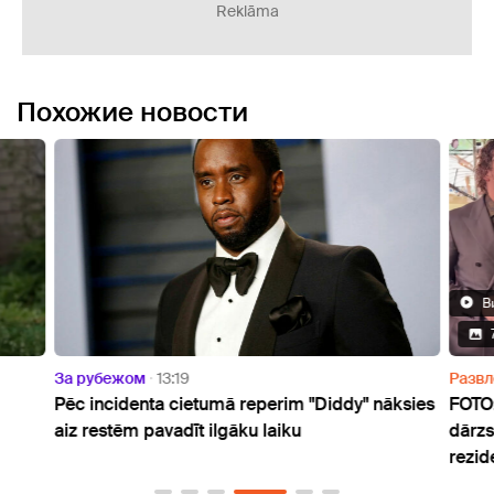
Reklāma
Похожие новости
В
За рубежом
13:19
Разв
Pēc incidenta cietumā reperim "Diddy" nāksies
FOTO:
aiz restēm pavadīt ilgāku laiku
dārzs
rezid