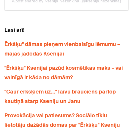
Lasi arī!
Ērkšķu" dāmas pieņem vienbalsīgu lēmumu –
mājās jādodas Ksenijai
"Ērkšķu" Ksenijai pazūd kosmētikas maks – vai
vainīgā ir kāda no dāmām?
"Caur ērkšķiem uz…" laivu brauciens pārtop
kautiņā starp Kseniju un Janu
Provokācija vai patiesums? Sociālo tīklu
lietotāju dažādās domas par "Ērkšķu" Kseniju