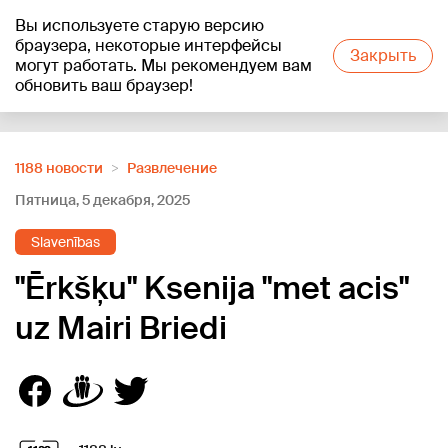
Вы используете старую версию
+21
°C
браузера, некоторые интерфейсы
Закрыть
могут работать. Мы рекомендуем вам
обновить ваш браузер!
Reklāma
1188 новости
Развлечение
Пятница, 5 декабря, 2025
Slavenības
"Ērkšķu" Ksenija "met acis"
uz Mairi Briedi