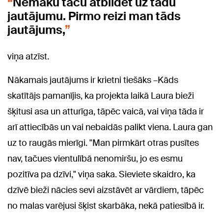
Nemāku taču atbildēt uz tādu
jautājumu. Pirmo reizi man tāds
jautājums,
viņa atzīst.
Nākamais jautājums ir krietni tiešāks –Kāds
skatītājs pamanījis, ka projekta laikā Laura bieži
šķitusi asa un atturīga, tāpēc vaicā, vai viņa tāda ir
arī attiecībās un vai nebaidās palikt viena. Laura gan
uz to raugās mierīgi. "Man pirmkārt otras pusītes
nav, tačues vientulībā nenomiršu, jo es esmu
pozitīva pa dzīvi," viņa saka. Sieviete skaidro, ka
dzīvē bieži nācies sevi aizstāvēt ar vārdiem, tāpēc
no malas varējusi šķist skarbāka, nekā patiesībā ir.