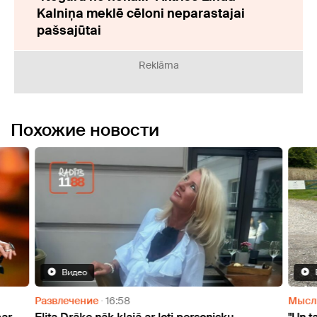
Kalniņa meklē cēloni neparastajai
pašsajūtai
Reklāma
Похожие новости
Видео
Мысли
08:20
Мысл