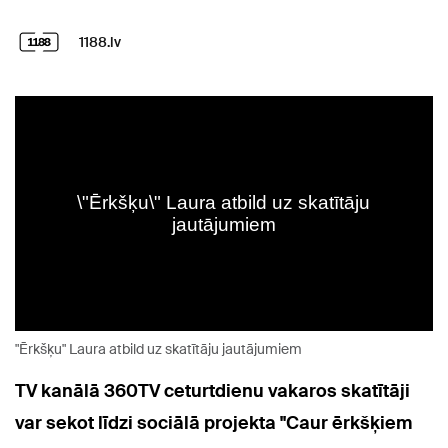
1188.lv
"Ērkšķu" Laura atbild uz skatītāju jautājumiem
TV kanālā 360TV ceturtdienu vakaros skatītāji
var sekot līdzi sociālā projekta "Caur ērkšķiem