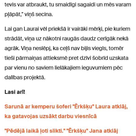
tevis var atbraukt, tu smaidīgi sagaidi un mēs varam
pļāpāt," viņš secina.
Lai gan Laurai vēl priekšā ir vairāki mērķi, pie kuriem
strādāt, viņa uz nākotni raugās daudz cerīgāk nekā
agrāk. Viņa neslēpj, ka ceļš nav bijis viegls, tomēr
tieši pārmaiņas attieksmē pret dzīvi šobrīd uzskata
par vienu no saviem lielākajiem ieguvumiem pēc
dalības projektā.
Lasi arī!
Sarunā ar kemperu šoferi "Ērkšķu" Laura atklāj,
ka gatavojas uzsākt darbu viesnīcā
"Pēdējā laikā ļoti slikti." "Ērkšķu" Jana atklāj