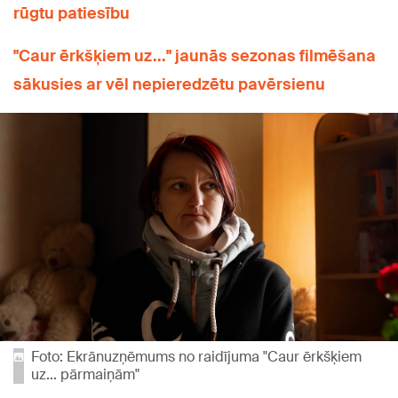
rūgtu patiesību
"Caur ērkšķiem uz..." jaunās sezonas filmēšana
sākusies ar vēl nepieredzētu pavērsienu
Foto: Ekrānuzņēmums no raidījuma "Caur ērkšķiem
uz... pārmaiņām"