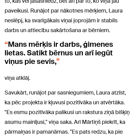
to, kas vēl jāsasniedz, bet arī par to, ko viņa jau
paveikusi. Runājot par nākotnes mērķiem, Laura
neslēpj, ka svarīgākais viņai joprojām ir stabils
darbs un attiecību sakārtošana ar bērniem.
Mans mērķis ir darbs, ģimenes
lietas. Satikt bērnus un arī iegūt
viņus pie sevis,
viņa atklāj.
Savukārt, runājot par sasniegumiem, Laura atzīst,
ka pēc projekta ir kļuvusi pozitīvāka un atvērtāka.
"Es esmu pozitīvāka palikusi un rakstura ziņā bišķiņ
asumu mainījusi," viņa saka. Arī Mārtiņš piekrīt, ka
pārmaiņas ir pamanāmas. "Es pats redzu, ka pie