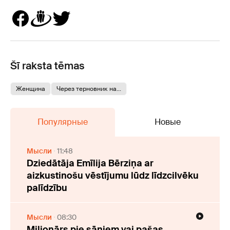
Šī raksta tēmas
Женщина
Через терновник на...
Популярные
Новые
Мысли
11:48
Dziedātāja Emīlija Bērziņa ar
aizkustinošu vēstījumu lūdz līdzcilvēku
palīdzību
Мысли
08:30
Miljonārs pie sāniem vai pašas