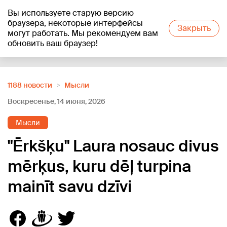
Вы используете старую версию
+18
°C
браузера, некоторые интерфейсы
Закрыть
могут работать. Мы рекомендуем вам
обновить ваш браузер!
Reklāma
1188 новости
Мысли
Воскресенье, 14 июня, 2026
Мысли
"Ērkšķu" Laura nosauc divus
mērķus, kuru dēļ turpina
mainīt savu dzīvi