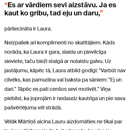
Es ar vārdiem sevi aizstāvu. Ja es
kaut ko gribu, tad eju un daru,
pārliecināta ir Laura.
Neizpaliek arī komplimenti no skatītājiem. Kāds
norāda, ka Laura ir gara, slaida un pievilcīga
sieviete, taču bieži staigā ar nolaistu galvu. Uz
jautājumu, kāpēc tā, Laura atbild godīgi: "Varbūt nav
cilvēks, kas pamudina vai baksta pa sāniem: "Ej un
dari." Tāpēc es pati cenšos sevi motivēt." Viņa
piebilst, ka joprojām ir nedaudz kautrīga un pie sava
pašvērtējuma vēl strādā.
Vēlāk Mārtiņš aicina Lauru aizdomāties ne tikai par