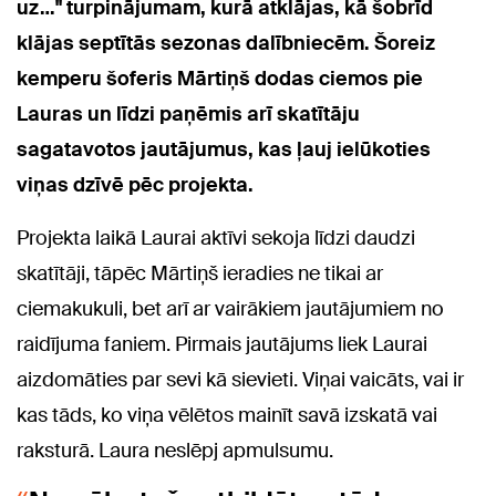
uz…" turpinājumam, kurā atklājas, kā šobrīd
klājas septītās sezonas dalībniecēm. Šoreiz
kemperu šoferis Mārtiņš dodas ciemos pie
Lauras un līdzi paņēmis arī skatītāju
sagatavotos jautājumus, kas ļauj ielūkoties
viņas dzīvē pēc projekta.
Projekta laikā Laurai aktīvi sekoja līdzi daudzi
skatītāji, tāpēc Mārtiņš ieradies ne tikai ar
ciemakukuli, bet arī ar vairākiem jautājumiem no
raidījuma faniem. Pirmais jautājums liek Laurai
aizdomāties par sevi kā sievieti. Viņai vaicāts, vai ir
kas tāds, ko viņa vēlētos mainīt savā izskatā vai
raksturā. Laura neslēpj apmulsumu.