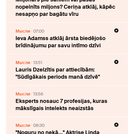
nopelnīts miljons? Ceriņa atklāj, kāpēc
nesapņo par bagātu vīru
Мысли
07:00
Ieva Adamss atklāj ārsta biedējošo
brīdinājumu par savu intīmo dzīvi
Мысли
13:51
Lauris Dzelzītis par attiecībām:
"Sūdīgākais periods manā dzīvē"
Мысли
13:56
Eksperts nosauc 7 profesijas, kuras
mākslīgais intelekts neaizstās
Мысли
08:30
"Noguru no nekā..." Aktrise Linda