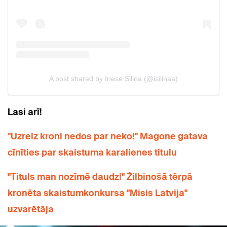
Lasi arī!
"Uzreiz kroni nedos par neko!" Magone gatava
cīnīties par skaistuma karalienes titulu
"Tituls man nozīmē daudz!" Žilbinošā tērpā
kronēta skaistumkonkursa "Misis Latvija"
uzvarētāja