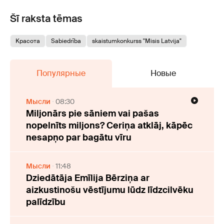
Šī raksta tēmas
Kрасота
Sabiedrība
skaistumkonkurss "Misis Latvija"
Популярные
Новые
Мысли
08:30
Miljonārs pie sāniem vai pašas
nopelnīts miljons? Ceriņa atklāj, kāpēc
nesapņo par bagātu vīru
Мысли
11:48
Dziedātāja Emīlija Bērziņa ar
aizkustinošu vēstījumu lūdz līdzcilvēku
palīdzību