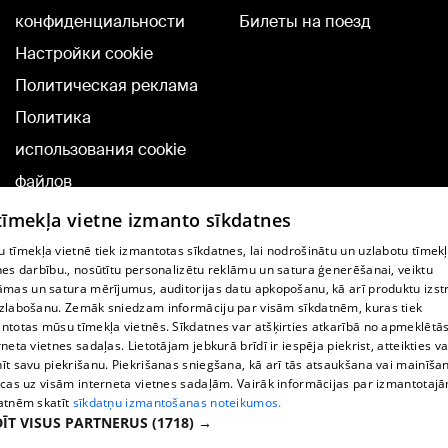
конфиденциальности
Билеты на поезд
Настройки cookie
Политическая реклама
Политика
использования cookie
файлов
Добавление
 tīmekļa vietne izmanto sīkdatnes
комментариев
 tīmekļa vietnē tiek izmantotas sīkdatnes, lai nodrošinātu un uzlabotu tīmek
nes darbību., nosūtītu personalizētu reklāmu un satura ģenerēšanai, veiktu
āmas un satura mērījumus, auditorijas datu apkopošanu, kā arī produktu izst
TВ-программа
zlabošanu. Zemāk sniedzam informāciju par visām sīkdatnēm, kuras tiek
Условия договора
ntotas mūsu tīmekļa vietnēs. Sīkdatnes var atšķirties atkarībā no apmeklētā
rneta vietnes sadaļas. Lietotājam jebkurā brīdī ir iespēja piekrist, atteikties va
360 Ziņu kontakti
īt savu piekrišanu. Piekrišanas sniegšana, kā arī tās atsaukšana vai mainīša
ecas uz visām interneta vietnes sadaļām. Vairāk informācijas par izmantotaj
Helio Media
atnēm skatīt
sīkdatņu izmantošanas noteikumos.
ĪT VISUS PARTNERUS
(1718) →
Служба помощи портала: э-почта -
info@1188.lv