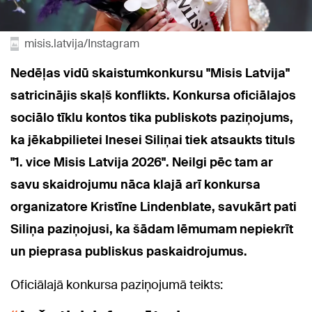
misis.latvija/Instagram
Nedēļas vidū skaistumkonkursu "Misis Latvija"
satricinājis skaļš konflikts. Konkursa oficiālajos
sociālo tīklu kontos tika publiskots paziņojums,
ka jēkabpilietei Inesei Siliņai tiek atsaukts tituls
"1. vice Misis Latvija 2026". Neilgi pēc tam ar
savu skaidrojumu nāca klajā arī konkursa
organizatore Kristīne Lindenblate, savukārt pati
Siliņa paziņojusi, ka šādam lēmumam nepiekrīt
un pieprasa publiskus paskaidrojumus.
Oficiālajā konkursa paziņojumā teikts: