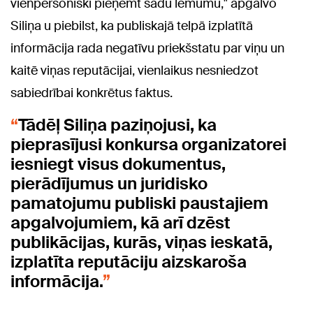
vienpersoniski pieņemt šādu lēmumu," apgalvo
Siliņa u piebilst, ka publiskajā telpā izplatītā
informācija rada negatīvu priekšstatu par viņu un
kaitē viņas reputācijai, vienlaikus nesniedzot
sabiedrībai konkrētus faktus.
Tādēļ Siliņa paziņojusi, ka
pieprasījusi konkursa organizatorei
iesniegt visus dokumentus,
pierādījumus un juridisko
pamatojumu publiski paustajiem
apgalvojumiem, kā arī dzēst
publikācijas, kurās, viņas ieskatā,
izplatīta reputāciju aizskaroša
informācija.