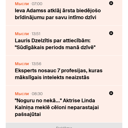
Мысли
07:00
Ieva Adamss atklāj ārsta biedējošo
brīdinājumu par savu intīmo dzīvi
Мысли
13:51
Lauris Dzelzītis par attiecībām:
"Sūdīgākais periods manā dzīvē"
Мысли
13:56
Eksperts nosauc 7 profesijas, kuras
mākslīgais intelekts neaizstās
Мысли
08:30
"Noguru no nekā..." Aktrise Linda
Kalniņa meklē cēloni neparastajai
pašsajūtai