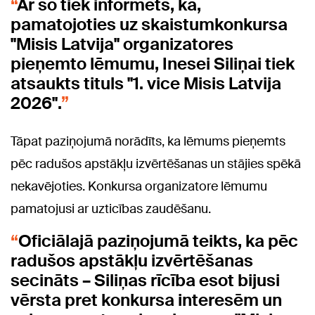
Ar šo tiek informēts, ka,
pamatojoties uz skaistumkonkursa
"Misis Latvija" organizatores
pieņemto lēmumu, Inesei Siliņai tiek
atsaukts tituls "1. vice Misis Latvija
2026".
Tāpat paziņojumā norādīts, ka lēmums pieņemts
pēc radušos apstākļu izvērtēšanas un stājies spēkā
nekavējoties. Konkursa organizatore lēmumu
pamatojusi ar uzticības zaudēšanu.
Oficiālajā paziņojumā teikts, ka pēc
radušos apstākļu izvērtēšanas
secināts – Siliņas rīcība esot bijusi
vērsta pret konkursa interesēm un