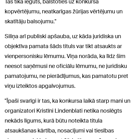
Tas tika iegūts, balstoties uz konkursa
kopvērtējumu, neatkarīgas žūrijas vērtējumu un
skatītāju balsojumu."
Siliņa arī publiski apšauba, uz kāda juridiska un
objektīva pamata šāds tituls var tikt atsaukts ar
vienpersonisku lēmumu. Viņa norāda, ka līdz šim
neesot saņēmusi ne oficiālu lēmumu, ne juridisku
pamatojumu, ne pierādījumus, kas pamatotu pret
viņu izteiktos apgalvojumus.
"Īpaši svarīgi ir tas, ka konkursa laikā starp mani un
organizatori Kristīni Lindenblati netika noslēgts
nekāds līgums, kurā būtu noteikta titula
atsaukšanas kārtība, nosacījumi vai tiesības