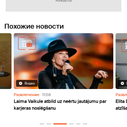
Reklāma
Похожие новости
Видео
Развлечение
11:58
Разв
Laima Vaikule atbild uz neērtu jautājumu par
Elita
karjeras noslēgšanu
atzīš