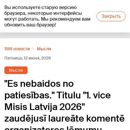
Вы используете старую версию
+21
°C
браузера, некоторые интерфейсы
Закрыть
могут работать. Мы рекомендуем вам
обновить ваш браузер!
Reklāma
1188 новости
Мысли
Пятница, 12 июня, 2026
Мысли
"Es nebaidos no
patiesības." Titulu "1. vice
Misis Latvija 2026"
zaudējusī laureāte komentē