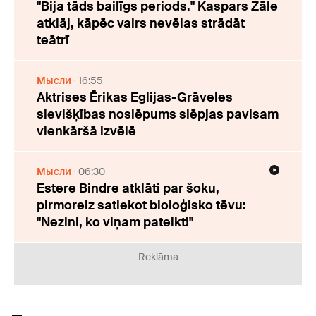
"Bija tāds bailīgs periods." Kaspars Zāle
atklāj, kāpēc vairs nevēlas strādāt
teātrī
Мысли
16:55
Aktrises Ērikas Eglijas-Grāveles
sievišķības noslēpums slēpjas pavisam
vienkāršā izvēlē
Мысли
06:30
Estere Bindre atklāti par šoku,
pirmoreiz satiekot bioloģisko tēvu:
"Nezini, ko viņam pateikt!"
Reklāma