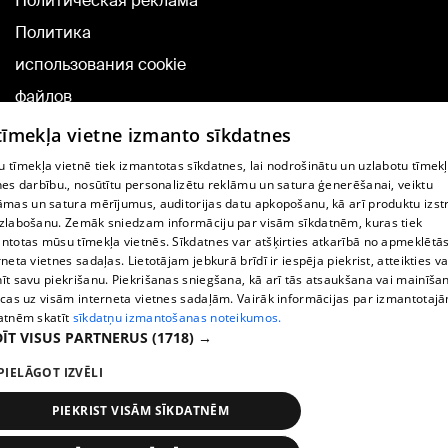
Политическая реклама
Политика
использования cookie
файлов
Добавление
 tīmekļa vietne izmanto sīkdatnes
комментариев
 tīmekļa vietnē tiek izmantotas sīkdatnes, lai nodrošinātu un uzlabotu tīmek
nes darbību., nosūtītu personalizētu reklāmu un satura ģenerēšanai, veiktu
āmas un satura mērījumus, auditorijas datu apkopošanu, kā arī produktu izst
TВ-программа
zlabošanu. Zemāk sniedzam informāciju par visām sīkdatnēm, kuras tiek
Условия договора
ntotas mūsu tīmekļa vietnēs. Sīkdatnes var atšķirties atkarībā no apmeklētā
rneta vietnes sadaļas. Lietotājam jebkurā brīdī ir iespēja piekrist, atteikties va
360 Ziņu kontakti
īt savu piekrišanu. Piekrišanas sniegšana, kā arī tās atsaukšana vai mainīša
ecas uz visām interneta vietnes sadaļām. Vairāk informācijas par izmantotaj
Helio Media
atnēm skatīt
sīkdatņu izmantošanas noteikumos.
ĪT VISUS PARTNERUS
(1718) →
Служба помощи портала: э-почта -
info@1188.lv
PIELĀGOT IZVĒLI
Copyright © 2004-2026 SIA HELIO MEDIA.
All rights reserved.
PIEKRIST VISĀM SĪKDATNĒM