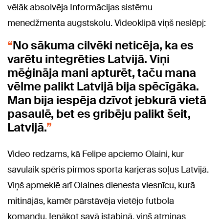
vēlāk absolvēja Informācijas sistēmu
menedžmenta augstskolu. Videoklipā viņš neslēpj:
No sākuma cilvēki neticēja, ka es
varētu integrēties Latvijā. Viņi
mēģināja mani apturēt, taču mana
vēlme palikt Latvijā bija spēcīgāka.
Man bija iespēja dzīvot jebkurā vietā
pasaulē, bet es gribēju palikt šeit,
Latvijā.
Video redzams, kā Felipe apciemo Olaini, kur
savulaik spēris pirmos sporta karjeras soļus Latvijā.
Viņš apmeklē arī Olaines dienesta viesnīcu, kurā
mitinājās, kamēr pārstāvēja vietējo futbola
komandu. Ienākot savā istabiņā, viņš atminas