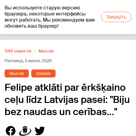
Вы используете старую версию
+13
°C
браузера, некоторые интерфейсы
Закрыть
могут работать. Мы рекомендуем вам
обновить ваш браузер!
Reklāma
1188 новости
Мысли
Пятница, 5 июня, 2026
Мысли
Izklaide
Felipe atklāti par ērkšķaino
ceļu līdz Latvijas pasei: "Biju
bez naudas un cerības..."