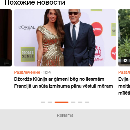
Похожие новости
Развлечение
11:14
Разв
Džordžs Klūnijs ar ģimeni bēg no liesmām
Evija
Francijā un sūta izmisuma pilnu vēstuli mēram
meiti
mīlēti
Reklāma