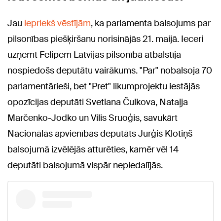
Jau
iepriekš vēstījām
, ka parlamenta balsojums par
pilsonības piešķiršanu norisinājās 21. maijā. Ieceri
uzņemt Felipem Latvijas pilsonībā atbalstīja
nospiedošs deputātu vairākums. "Par" nobalsoja 70
parlamentārieši, bet "Pret" likumprojektu iestājās
opozīcijas deputāti Svetlana Čulkova, Nataļja
Marčenko-Jodko un Vilis Sruoģis, savukārt
Nacionālās apvienības deputāts Jurģis Klotiņš
balsojumā izvēlējās atturēties, kamēr vēl 14
deputāti balsojumā vispār nepiedalījās.