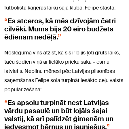
futbolista karjeras laiku šajā klubā. Felipe stāsta:
Es atceros, kā mēs dzīvojām četri
cilvēki. Mums bija 20 eiro budžets
ēdienam nedēļā.
Noslēgumā viņš atzīst, ka šis ir bijis ļoti grūts laiks,
taču šodien viņš ar lielāko prieku saka – esmu
latvietis. Nepilnu mēnesi pēc Latvijas pilsonības
saņemšanas Felipe sola turpināt iesākto ceļu valsts
popularizēšanā:
Es apsolu turpināt nest Latvijas
vārdu pasaulē un būt lojāls šajai
valstij, kā arī palīdzēt ģimenēm un
iedvesmot bērnus un jauniešus.