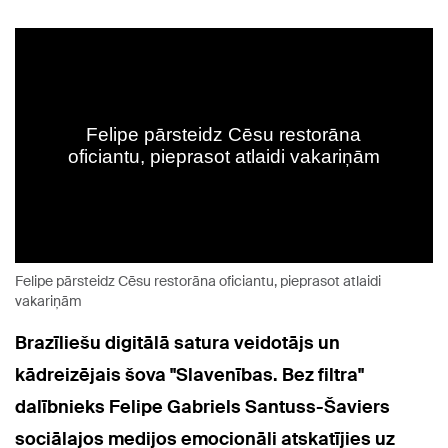
Felipe pārsteidz Cēsu restorāna oficiantu, pieprasot atlaidi
vakariņām
Brazīliešu digitālā satura veidotājs un
kādreizējais šova "Slavenības. Bez filtra"
dalībnieks Felipe Gabriels Santuss-Šaviers
sociālajos medijos emocionāli atskatījies uz