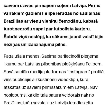
saviem dzīves pirmajiem soļiem Latvijā. P
irms
vairākiem gadiem Felipe ieradās no saulainās
Brazīlijas ar vienu vienīgu čemodānu, kabatā
turot nedrošu sapni par futbolista karjeru.
Šobrīd viņš neslēpj, ka sākums jaunā valstī bijis
neziņas un izaicinājumu pilns.
Pagājušajā mēnesī Saeima pārliecinoši pieņēma
likumu par Latvijas pilsonības piešķiršanu Felipem.
Savā sociālo mediju platformas "Instagram" profilā
viņš publicējis aizkustinošu videoklipu, kurā
atskatās uz saviem pirmssākumiem Latvijā. Nav
noslēpums, ka digitālā satura veidotājs nāk no
Brazīlijas, taču savulaik uz Latviju ieradies cita