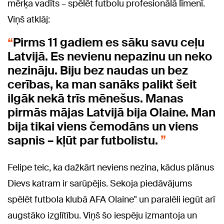
mērķa vadīts – spēlēt futbolu profesionālā līmenī.
Viņš atklāj:
Pirms 11 gadiem es sāku savu ceļu
Latvijā. Es nevienu nepazinu un neko
nezināju. Biju bez naudas un bez
cerības, ka man sanāks palikt šeit
ilgāk nekā trīs mēnešus. Manas
pirmās mājas Latvijā bija Olaine. Man
bija tikai viens čemodāns un viens
sapnis – kļūt par futbolistu.
Felipe teic, ka dažkārt neviens nezina, kādus plānus
Dievs katram ir sarūpējis. Sekoja piedāvājums
spēlēt futbola klubā AFA Olaine" un paralēli iegūt arī
augstāko izglītību. Viņš šo iespēju izmantoja un