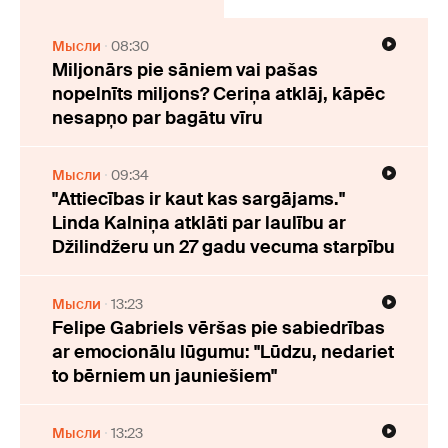
Мысли
08:30
Miljonārs pie sāniem vai pašas
nopelnīts miljons? Ceriņa atklāj, kāpēc
nesapņo par bagātu vīru
Мысли
09:34
"Attiecības ir kaut kas sargājams."
Linda Kalniņa atklāti par laulību ar
Džilindžeru un 27 gadu vecuma starpību
Мысли
13:23
Felipe Gabriels vēršas pie sabiedrības
ar emocionālu lūgumu: "Lūdzu, nedariet
to bērniem un jauniešiem"
Мысли
13:23