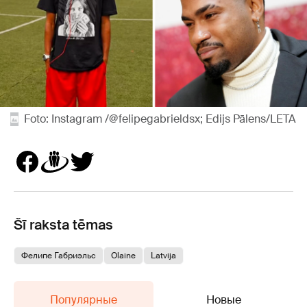
Foto: Instagram /@felipegabrieldsx; Edijs Pālens/LETA
Šī raksta tēmas
Фелипе Габриэльс
Olaine
Latvija
Популярные
Новые