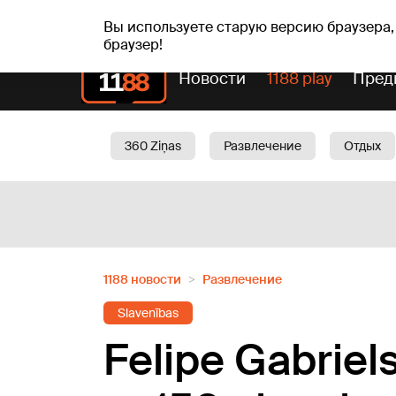
чт, 06.08.2026.
+21
°C
Alfrēds, Fredis, Madars
Вы используете старую версию браузера,
браузер!
Новости
1188 play
Пред
360 Ziņas
Развлечение
Отдых
Oбщество
Актуально
Трафик
1188 новости
Развлечение
Slavenības
Felipe Gabriels 