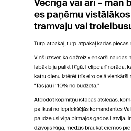
Vecrīgā vai arī – man 
es paņēmu vistālākos 
tramvaju vai troleibus
Turp-atpakaļ, turp-atpakaļ kādas piecas r
Viņš uzsver, ka dažreiz vienkārši naudas n
labāk bija palikt Rīgā. Felipe arī norāda,
katru dienu iztērēt trīs eiro ceļā vienkārš
"Tas jau ir 10% no budžeta."
Atdodot kopmītņu istabas atslēgas, kom
palikusi no iepriekšējās komandantes Vale
palīdzējusi viņa pirmajos gados Latvijā. I
dzīvojis Rīgā, mēdzis braukāt ciemos pie 