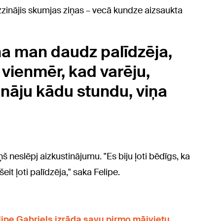
uzzinājis skumjas ziņas – vecā kundze aizsaukta
Viņa man daudz palīdzēja,
s vienmēr, kad varēju,
unāju kādu stundu, viņa
 neslēpj aizkustinājumu. "Es biju ļoti bēdīgs, ka
it ļoti palīdzēja," saka Felipe.
lipe Gabriels izrāda savu pirmo mājvietu