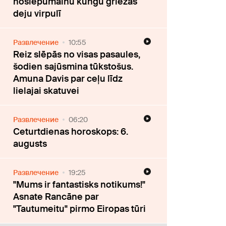
noslēpumainu kungu griežas
deju virpulī
Развлечение
10:55
Reiz slēpās no visas pasaules,
šodien sajūsmina tūkstošus.
Amuna Davis par ceļu līdz
lielajai skatuvei
Развлечение
06:20
Ceturtdienas horoskops: 6.
augusts
Развлечение
19:25
"Mums ir fantastisks notikums!"
Asnate Rancāne par
"Tautumeitu" pirmo Eiropas tūri