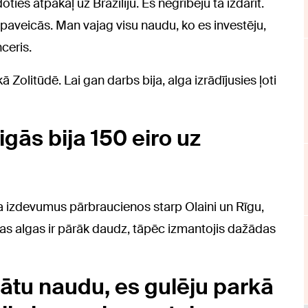
ties atpakaļ uz Brazīliju. Es negribēju tā izdarīt.
aveicās. Man vajag visu naudu, ko es investēju,
ceris.
 Zolitūdē. Lai gan darbs bija, alga izrādījusies ļoti
ās bija 150 eiro uz
eļa izdevumus pārbraucienos starp Olaini un Rīgu,
icīgas algas ir pārāk daudz, tāpēc izmantojis dažādas
bātu naudu, es gulēju parkā