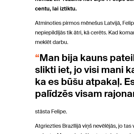
centu, lai iztiktu.
Atminoties pirmos mēnešus Latvijā, Felipe
nepiepildījās tik ātri, kā cerēts. Kad ko
meklēt darbu.
Man bija kauns patei
slikti iet, jo visi mani 
ka es būšu atpakaļ. Es
palīdzēs visam rajona
stāsta Felipe.
Atgriezties Brazīlijā viņš nevēlējās, jo t