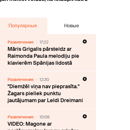
Популярные
Новые
Развлечение
17:22
Māris Grigalis pārsteidz ar
Raimonda Paula melodiju pie
klavierēm Spānijas lidostā
Развлечение
12:30
"Diemžēl viņa nav pieprasīta."
Žagars pieliek punktu
jautājumam par Leldi Dreimani
Развлечение
10:08
VIDEO: Magone ar