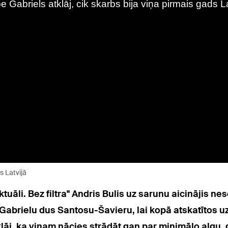
s Latvijā
ktuāli. Bez filtra" Andris Bulis uz sarunu aicinājis n
i Gabrielu dus Santosu-Šavieru, lai kopā atskatītos 
tklāj, ka viņam nācies strādāt gan par minimālo algu,