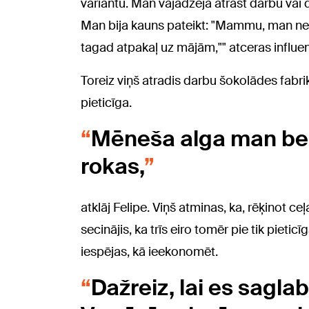
variantu. Man vajadzēja atrast darbu vai do
Man bija kauns pateikt: "Mammu, man nep
tagad atpakaļ uz mājām,"" atceras influen
Toreiz viņš atradis darbu šokolādes fabrikā
pieticīga.
Mēneša alga man beig
rokas,
atklāj Felipe. Viņš atminas, ka, rēķinot c
secinājis, ka trīs eiro tomēr pie tik piet
iespējas, kā ieekonomēt.
Dažreiz, lai es sagla