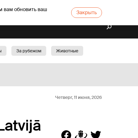
м вам обновить ваш
Закрыть
ы
За рубежом
Животные
rts
Бизнес
Cад
Четверг, 11 июня, 2026
Latvijā