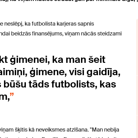
 neslēpj, ka futbolista karjeras sapnis
mandai beidzās finansējums, viņam nācās steidzami
kt ģimenei, ka man šeit
kaimiņi, ģimene, visi gaidīja,
 būšu tāds futbolists, kas
m,
as viņam šķitis kā neveiksmes atzīšana. "Man nebija