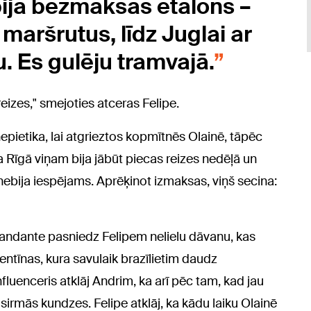
bija bezmaksas etalons –
maršrutus, līdz Juglai ar
u. Es gulēju tramvajā.
eizes," smejoties atceras Felipe.
epietika, lai atgrieztos kopmītnēs Olainē, tāpēc
 ka Rīgā viņam bija jābūt piecas reizes nedēļā un
i nebija iespējams. Aprēķinot izmaksas, viņš secina:
andante pasniedz Felipem nelielu dāvanu, kas
ntīnas, kura savulaik brazīlietim daudz
nfluenceris atklāj Andrim, ka arī pēc tam, kad jau
sirmās kundzes. Felipe atklāj, ka kādu laiku Olainē