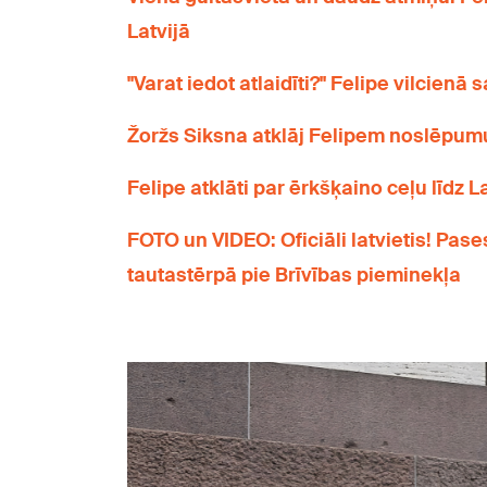
Latvijā
"Varat iedot atlaidīti?" Felipe vilcien
Žoržs Siksna atklāj Felipem noslēpumu, 
Felipe atklāti par ērkšķaino ceļu līdz L
FOTO un VIDEO: Oficiāli latvietis! Pa
tautastērpā pie Brīvības pieminekļa