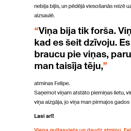
nebija bijis, un pēdējā viesošanās reizē 
aizsaulē.
Viņa bija tik forša. 
kad es šeit dzīvoju. E
braucu pie viņas, par
man taisīja tēju,
atminas Felipe.
Saņemot viņam atstāto piemiņas lietu, viņš
viņa aizgāja, jo viņa man pirmajos gados še
Lasi arī!
Viena gultasvieta un daudz atmiņu. Fe