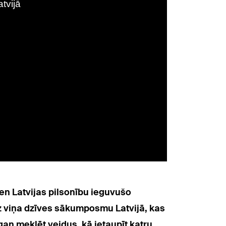
esen Latvijas pilsonību ieguvušo
uz viņa dzīves sākumposmu Latvijā, kas
 gan meklēt veidus, kā ietaupīt katru