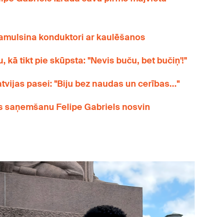
ā samulsina konduktori ar kaulēšanos
kā tikt pie skūpsta: "Nevis buču, bet bučiņ'!"
atvijas pasei: "Biju bez naudas un cerības..."
ses saņemšanu Felipe Gabriels nosvin