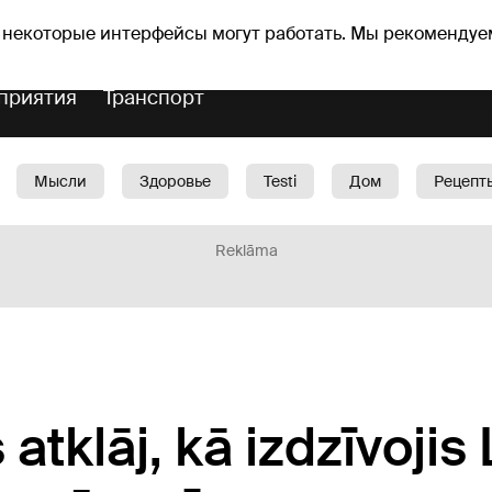
Прогноз погоды
Гороскопы
 некоторые интерфейсы могут работать. Мы рекомендуе
приятия
Транспорт
Мысли
Здоровье
Testi
Дом
Рецепт
Красота
Дети
Машина
1188 play
Spo
Reklāma
atklāj, kā izdzīvojis 