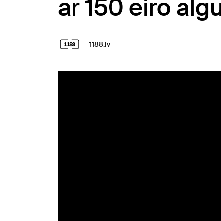
ar 150 eiro al
1188.lv