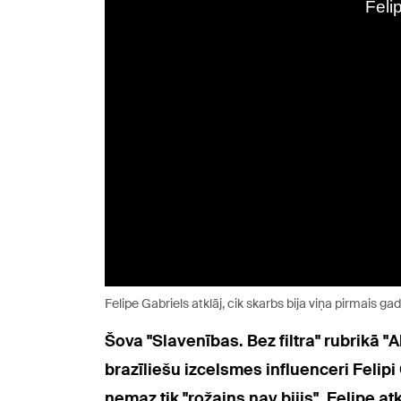
Felipe Gabriels atklāj, cik skarbs bija viņa pirmais gad
Šova "Slavenības. Bez filtra" rubrikā "A
brazīliešu izcelsmes influenceri Felip
nemaz tik "rožains nav bijis". Felipe a