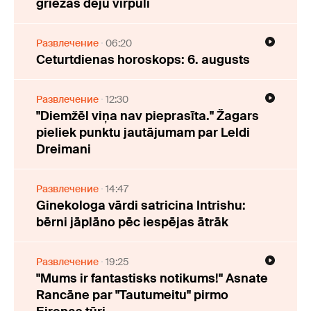
griežas deju virpulī
Развлечение
06:20
Ceturtdienas horoskops: 6. augusts
Развлечение
12:30
"Diemžēl viņa nav pieprasīta." Žagars
pieliek punktu jautājumam par Leldi
Dreimani
Развлечение
14:47
Ginekologa vārdi satricina Intrishu:
bērni jāplāno pēc iespējas ātrāk
Развлечение
19:25
"Mums ir fantastisks notikums!" Asnate
Rancāne par "Tautumeitu" pirmo