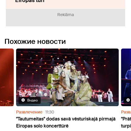
Eiropas tūri
Reklāma
Похожие новости
Видео
Развлечение
11:30
Разв
"Tautumeitas" dodas savā vēsturiskajā pirmajā
"Prāt
Eiropas solo koncerttūrē
turpi