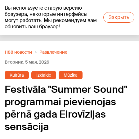
Вы используете старую версию
+21
°C
браузера, некоторые интерфейсы
Закрыть
могут работать. Мы рекомендуем вам
обновить ваш браузер!
Reklāma
1188 новости
Развлечение
Вторник, 5 мая, 2026
Kultūra
Izklaide
Mūzika
Festivāla "Summer Sound"
programmai pievienojas
pērnā gada Eirovīzijas
sensācija