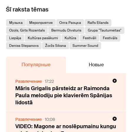
Šī raksta tēmas
Музыка
Мероприятия
Олга Раэцка
Ralfs Eilands
Ozols, Girts Rozentals
Bermudu Divsturis
Grupa "Tautumeitas"
Liepāja
Kultūras pasākumi
Kultūra
Festivāli
Festivāls
Deniss Stepanovs
Žoržs Siksna
Summer Sound
Популярные
Новые
Развлечение
17:22
Māris Grigalis pārsteidz ar Raimonda
Paula melodiju pie klavierēm Spānijas
lidostā
Развлечение
10:08
VIDEO: Magone ar noslēpumainu kungu