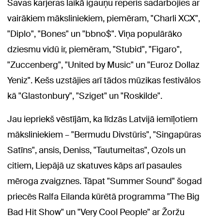
Savas karjeras laikā igauņu reperis sadarbojies ar
vairākiem māksliniekiem, piemēram, "Charli XCX",
"Diplo", "Bones" un "bbno$". Viņa populārāko
dziesmu vidū ir, piemēram, "Stubid", "Figaro",
"Zuccenberg", "United by Music" un "Euroz Dollaz
Yeniz". Kešs uzstājies arī tādos mūzikas festivālos
kā "Glastonbury", "Sziget" un "Roskilde".
Jau iepriekš vēstījām, ka līdzās Latvijā iemīļotiem
māksliniekiem – "Bermudu Divstūris", "Singapūras
Satīns", ansis, Deniss, "Tautumeitas", Ozols un
citiem, Liepājā uz skatuves kāps arī pasaules
mēroga zvaigznes. Tāpat "Summer Sound" šogad
priecēs Ralfa Eilanda kūrētā programma "The Big
Bad Hit Show" un "Very Cool People" ar Žoržu