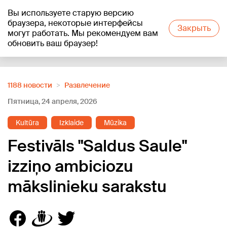
Вы используете старую версию
+12
°C
браузера, некоторые интерфейсы
Закрыть
могут работать. Мы рекомендуем вам
обновить ваш браузер!
Reklāma
1188 новости
Развлечение
Пятница, 24 апреля, 2026
Kultūra
Izklaide
Mūzika
Festivāls "Saldus Saule"
izziņo ambiciozu
mākslinieku sarakstu