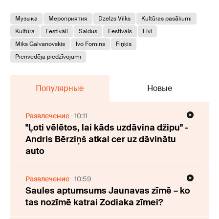
Музыка
Мероприятия
Dzelzs Vilks
Kultūras pasākumi
Kultūra
Festivāli
Saldus
Festivāls
Līvi
Miks Galvanovskis
Ivo Fomins
Fiņķis
Pienvedēja piedzīvojumi
Популярные
Новые
Развлечение
10:11
"Ļoti vēlētos, lai kāds uzdāvina džipu" -
Andris Bērziņš atkal cer uz dāvinātu
auto
Развлечение
10:59
Saules aptumsums Jaunavas zīmē – ko
tas nozīmē katrai Zodiaka zīmei?