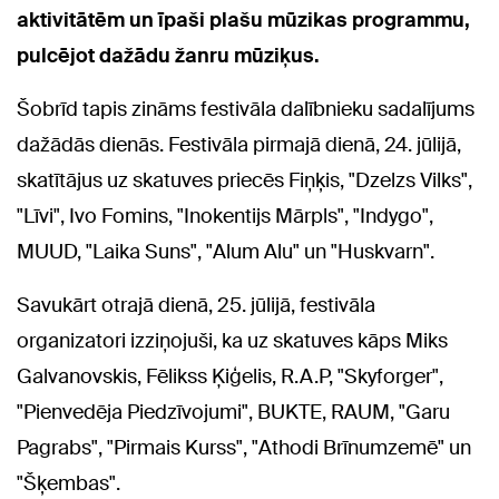
aktivitātēm un īpaši plašu mūzikas programmu,
pulcējot dažādu žanru mūziķus.
Šobrīd tapis zināms festivāla dalībnieku sadalījums
dažādās dienās. Festivāla pirmajā dienā, 24. jūlijā,
skatītājus uz skatuves priecēs Fiņķis, "Dzelzs Vilks",
"Līvi", Ivo Fomins, "Inokentijs Mārpls", "Indygo",
MUUD, "Laika Suns", "Alum Alu" un "Huskvarn".
Savukārt otrajā dienā, 25. jūlijā, festivāla
organizatori izziņojuši, ka uz skatuves kāps Miks
Galvanovskis, Fēlikss Ķiģelis, R.A.P, "Skyforger",
"Pienvedēja Piedzīvojumi", BUKTE, RAUM, "Garu
Pagrabs", "Pirmais Kurss", "Athodi Brīnumzemē" un
"Šķembas".