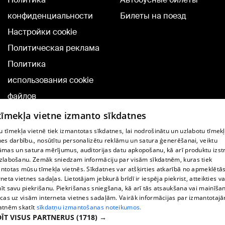
конфиденциальности
Билеты на поезд
Настройки cookie
Политическая реклама
Политика
использования cookie
файлов
Добавление
 tīmekļa vietne izmanto sīkdatnes
комментариев
 tīmekļa vietnē tiek izmantotas sīkdatnes, lai nodrošinātu un uzlabotu tīmek
nes darbību., nosūtītu personalizētu reklāmu un satura ģenerēšanai, veiktu
āmas un satura mērījumus, auditorijas datu apkopošanu, kā arī produktu izst
TВ-программа
zlabošanu. Zemāk sniedzam informāciju par visām sīkdatnēm, kuras tiek
Условия договора
ntotas mūsu tīmekļa vietnēs. Sīkdatnes var atšķirties atkarībā no apmeklētā
rneta vietnes sadaļas. Lietotājam jebkurā brīdī ir iespēja piekrist, atteikties va
360 Ziņu kontakti
īt savu piekrišanu. Piekrišanas sniegšana, kā arī tās atsaukšana vai mainīša
ecas uz visām interneta vietnes sadaļām. Vairāk informācijas par izmantotaj
Helio Media
atnēm skatīt
sīkdatņu izmantošanas noteikumos.
ĪT VISUS PARTNERUS
(1718) →
Служба помощи портала: э-почта -
info@1188.lv