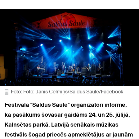
Foto: Foto: Jānis Celmiņš/Saldus Saule/Facebook
Festivāla "Saldus Saule" organizatori informē,
ka pasākums šovasar gaidāms 24. un 25. jūlijā,
Kalnsētas parkā. Latvijā senākais mūzikas
festivāls šogad priecēs apmeklētājus ar jaunām