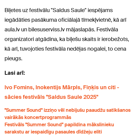
Biļetes uz festivālu "Saldus Saule" iespējams
iegādāties pasākuma oficiālajā tīmekļvietnē, kā arī
aula.lv un bilesuserviss.lv mājaslapās. Festivāla
organizatori atgādina, ka biļešu skaits ir ierobežots,
kā arī, tuvojoties festivāla nedēļas nogalei, to cena
pieugs.
Lasi arī:
Ivo Fomins, Inokentijs Mārpls, Fiņķis un citi -
sācies festivāls "Saldus Saule 2025"
"Summer Sound" izziņo vēl nebijušu paaudžu satikšanos
vairākās koncertprogrammās
Festivāls "Summer Sound" papildina mākslinieku
sarakstu ar iespaidīgu pasaules dīdžeju eliti