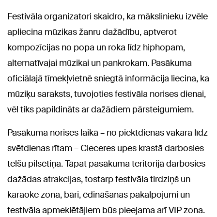
Festivāla organizatori skaidro, ka mākslinieku izvēle
apliecina mūzikas žanru dažādību, aptverot
kompozīcijas no popa un roka līdz hiphopam,
alternatīvajai mūzikai un pankrokam. Pasākuma
oficiālajā tīmekļvietnē sniegtā informācija liecina, ka
mūziķu saraksts, tuvojoties festivāla norises dienai,
vēl tiks papildināts ar dažādiem pārsteigumiem.
Pasākuma norises laikā – no piektdienas vakara līdz
svētdienas rītam – Cieceres upes krastā darbosies
telšu pilsētiņa. Tāpat pasākuma teritorijā darbosies
dažādas atrakcijas, tostarp festivāla tirdziņš un
karaoke zona, bāri, ēdināšanas pakalpojumi un
festivāla apmeklētājiem būs pieejama arī VIP zona.