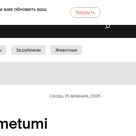
м вам обновить ваш
Закрыть
ы
За рубежом
Животные
rts
Бизнес
Cад
Среда, 25 февраля, 2026
rmetumi