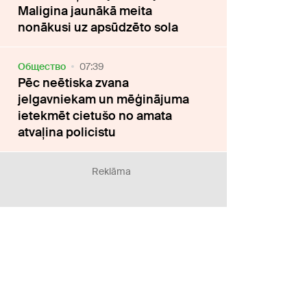
Maligina jaunākā meita
nonākusi uz apsūdzēto sola
Oбщество
07:39
Pēc neētiska zvana
jelgavniekam un mēģinājuma
ietekmēt cietušo no amata
atvaļina policistu
Reklāma