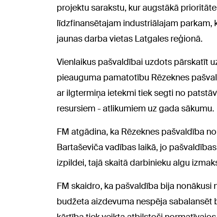
projektu sarakstu, kur augstākā prioritāte
līdzfinansētajam industriālajam parkam, k
jaunas darba vietas Latgales reģionā.
Vienlaikus pašvaldībai uzdots pārskatīt u
pieauguma pamatotību Rēzeknes pašvaldī
ar ilgtermiņa ietekmi tiek segti no patst
resursiem - atlikumiem uz gada sākumu.
FM atgādina, ka Rēzeknes pašvaldība nonā
Bartaševiča vadības laikā, jo pašvaldības
izpildei, tajā skaitā darbinieku algu izmak
FM skaidro, ka pašvaldība bija nonākusi 
budžeta aizdevuma nespēja sabalansēt bu