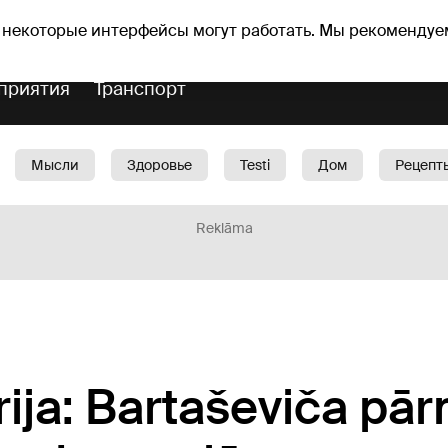
Прогноз погоды
Гороскопы
lavs
 некоторые интерфейсы могут работать. Мы рекомендуе
приятия
Транспорт
Мысли
Здоровье
Testi
Дом
Рецепт
Красота
Дети
Машина
1188 play
Spo
Reklāma
rija: Bartaševiča pā