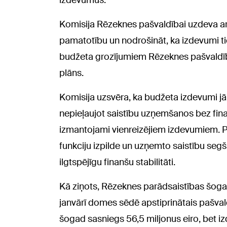
izdevumus.
Komisija Rēzeknes pašvaldībai uzdeva ar
pamatotību un nodrošināt, ka izdevumi t
budžeta grozījumiem Rēzeknes pašvaldīb
plāns.
Komisija uzsvēra, ka budžeta izdevumi jā
nepieļaujot saistību uzņemšanos bez fina
izmantojami vienreizējiem izdevumiem. P
funkciju izpilde un uzņemto saistību segš
ilgtspējīgu finanšu stabilitāti.
Kā ziņots, Rēzeknes parādsaistības šoga
janvārī domes sēdē apstiprinātais pašva
šogad sasniegs 56,5 miljonus eiro, bet iz