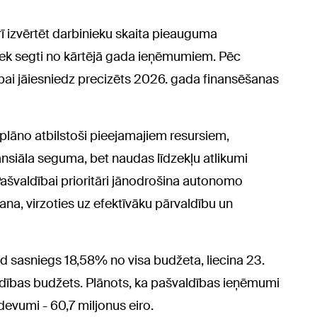
ī izvērtēt darbinieku skaita pieauguma
iek segti no kārtējā gada ieņēmumiem. Pēc
ai jāiesniedz precizēts 2026. gada finansēšanas
plāno atbilstoši pieejamajiem resursiem,
nsiāla seguma, bet naudas līdzekļu atlikumi
ašvaldībai prioritāri jānodrošina autonomo
ana, virzoties uz efektīvāku pārvaldību un
d sasniegs 18,58% no visa budžeta, liecina 23.
ldības budžets. Plānots, ka pašvaldības ieņēmumi
devumi - 60,7 miljonus eiro.