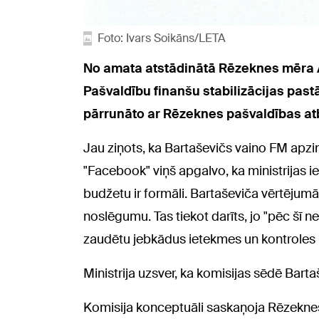
Foto: Ivars Soikāns/LETA
No amata atstādinātā Rēzeknes mēra A
Pašvaldību finanšu stabilizācijas pas
pārrunāto ar Rēzeknes pašvaldības at
Jau ziņots, ka Bartaševičs vaino FM ap
"Facebook" viņš apgalvo, ka ministrijas
budžetu ir formāli. Bartaševiča vērtējumā 
noslēgumu. Tas tiekot darīts, jo "pēc šī 
zaudētu jebkādus ietekmes un kontroles 
Ministrija uzsver, ka komisijas sēdē Barta
Komisija konceptuāli saskaņoja Rēzeknes 