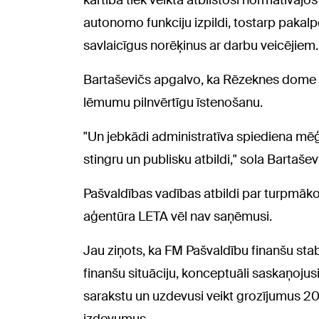
kārtība tiek veikta atbilstoši normatīvaj
autonomo funkciju izpildi, tostarp paka
savlaicīgus norēķinus ar darbu veicējiem.
Bartaševičs apgalvo, ka Rēzeknes dome 
lēmumu pilnvērtīgu īstenošanu.
"Un jebkādi administratīva spiediena mē
stingru un publisku atbildi," sola Bartašev
Pašvaldības vadības atbildi par turpmāko
aģentūra LETA vēl nav saņēmusi.
Jau ziņots, ka FM Pašvaldību finanšu stab
finanšu situāciju, konceptuāli saskaņojusi
sarakstu un uzdevusi veikt grozījumus 2