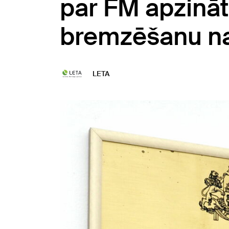
par FM apzin
bremzēšanu na
LETA