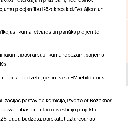
os aktos noteiktajām prasībām, nodrošinot
lpojumu pieejamību Rēzeknes iedzīvotājiem un
rīkojas likuma ietvaros un panāks pieņemto
ģinājumi, īpaši ārpus likuma robežām, saņems
ičs.
 rīcību ar budžetu, ņemot vērā FM iebildumus,
ilizācijas pastāvīgā komisija, izvērtējot Rēzeknes
 pašvaldības prioritāro investīciju projektu
026. gada budžetā, pārskatot uzturēšanas