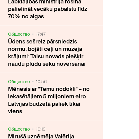
Labklājības ministrija rosina
palielināt vecāku pabalstu līdz
70% no algas
Oбщество
17:47
Ūdens sešreiz pārsniedzis
normu, bojāti ceļi un muzeja
krājumi: Talsu novads piešķir
naudu plūdu seku novēršanai
Oбщество
10:56
Mēnesis ar "Temu nodokli" – no
iekasētājiem 5 miljoniem eiro
Latvijas budžetā paliek tikai
viens
Oбщество
10:19
Mirušā uzņēmēja Valērija