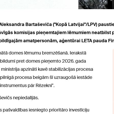
leksandra Bartaševiča ("Kopā Latvijai"/LPV) pausti
tāvīgās komisijas pieņemtajiem lēmumiem neatbilst 
bildīgajām amatpersonām, aģentūrai LETA pauda Fina
zinātā domes lēmumu bremzēšanā. Ierakstā
 iebildumi pret domes pieņemto 2026. gada
ministrija apzināti kavē stabilizācijas procesa
nepilnīgā procesa beigām šī uzraugošā iestāde
instrumentus pār Rēzekni".
ševičs nepiedalījās.
pašvaldības iesniegto prioritāro investīciju