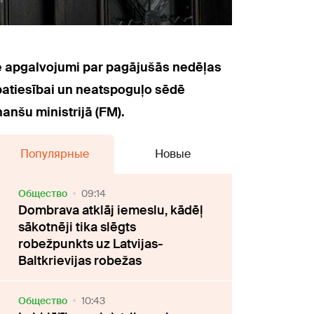
e apgalvojumi par pagājušās nedēļas
patiesībai un neatspoguļo sēdē
nšu ministrijā (FM).
Популярные
Новые
Oбщество
09:14
Dombrava atklāj iemeslu, kādēļ
sākotnēji tika slēgts
robežpunkts uz Latvijas-
Baltkrievijas robežas
Oбщество
10:43