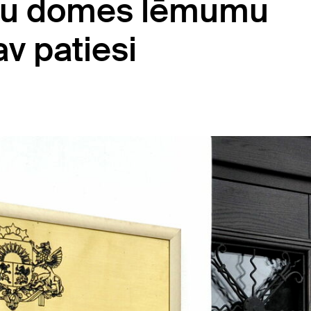
ātu domes lēmumu
v patiesi