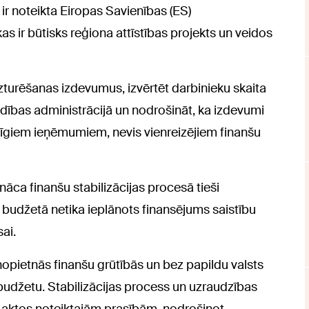
 ir noteikta Eiropas Savienības (ES)
as ir būtisks reģiona attīstības projekts un veidos
zturēšanas izdevumus, izvērtēt darbinieku skaita
bas administrācijā un nodrošināt, ka izdevumi
āvīgiem ieņēmumiem, nevis vienreizējiem finanšu
ca finanšu stabilizācijas procesā tieši
 budžetā netika ieplānots finansējums saistību
sai.
nopietnās finanšu grūtībās un bez papildu valsts
džetu. Stabilizācijas process un uzraudzības