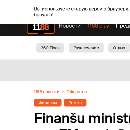
сб, 08.08.2026.
+18
°C
Mudīte, Vladislava, Vladis
Вы используете старую версию браузера,
браузер!
Новости
1188 play
Пред
360 Ziņas
Развлечение
Отдых
Oбщество
Актуально
Трафик
1188 новости
Oбщество
Финансы
Politika
Finanšu minist