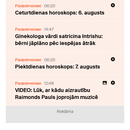
Развлечение
06:20
Ceturtdienas horoskops: 6. augusts
Развлечение
14:47
Ginekologa vārdi satricina Intrishu:
bērni jāplāno pēc iespējas ātrāk
Развлечение
06:20
Piektdienas horoskops: 7. augusts
Развлечение
12:48
VIDEO: Lūk, ar kādu aizrautību
Raimonds Pauls joprojām muzicē
Reklāma