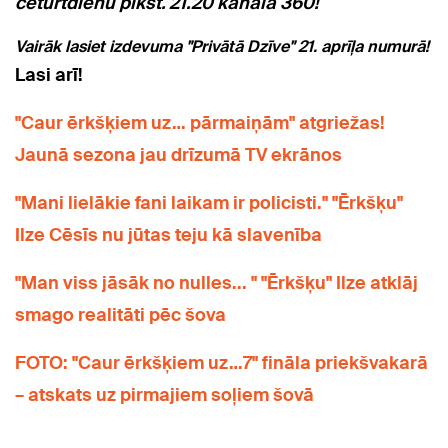
ceturtdienu plkst. 21.20 kanālā 360!
Vairāk lasiet izdevuma "Privātā Dzīve" 21. aprīļa numurā!
Lasi arī!
"Caur ērkšķiem uz… pārmaiņām" atgriežas!
Jaunā sezona jau drīzumā TV ekrānos
"Mani lielākie fani laikam ir policisti." "Ērkšķu"
Ilze Cēsīs nu jūtas teju kā slavenība
"Man viss jāsāk no nulles... " "Ērkšķu" Ilze atklāj
smago realitāti pēc šova
FOTO: "Caur ērkšķiem uz…7" fināla priekšvakarā
– atskats uz pirmajiem soļiem šovā