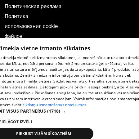
Политическая реклама
Политика
использования cookie
файлов
Добавление
 tīmekļa vietne izmanto sīkdatnes
комментариев
 tīmekļa vietnē tiek izmantotas sīkdatnes, lai nodrošinātu un uzlabotu tīmek
nes darbību., nosūtītu personalizētu reklāmu un satura ģenerēšanai, veiktu
āmas un satura mērījumus, auditorijas datu apkopošanu, kā arī produktu izst
TВ-программа
zlabošanu. Zemāk sniedzam informāciju par visām sīkdatnēm, kuras tiek
Условия договора
ntotas mūsu tīmekļa vietnēs. Sīkdatnes var atšķirties atkarībā no apmeklētā
rneta vietnes sadaļas. Lietotājam jebkurā brīdī ir iespēja piekrist, atteikties va
360 Ziņu kontakti
īt savu piekrišanu. Piekrišanas sniegšana, kā arī tās atsaukšana vai mainīša
ecas uz visām interneta vietnes sadaļām. Vairāk informācijas par izmantotaj
Helio Media
atnēm skatīt
sīkdatņu izmantošanas noteikumos.
ĪT VISUS PARTNERUS
(1718) →
Служба помощи портала: э-почта -
info@1188.lv
PIELĀGOT IZVĒLI
Copyright © 2004-2026 SIA HELIO MEDIA.
All rights reserved.
PIEKRIST VISĀM SĪKDATNĒM