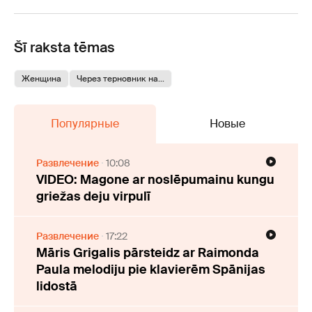
Šī raksta tēmas
Женщина
Через терновник на...
Популярные
Новые
Развлечение
10:08
VIDEO: Magone ar noslēpumainu kungu
griežas deju virpulī
Развлечение
17:22
Māris Grigalis pārsteidz ar Raimonda
Paula melodiju pie klavierēm Spānijas
lidostā