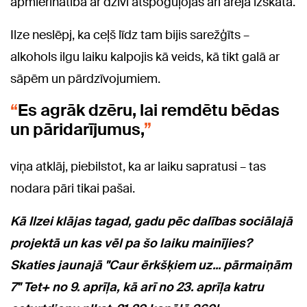
apmierinātība ar dzīvi atspoguļojas arī ārējā izskatā.
Ilze neslēpj, ka ceļš līdz tam bijis sarežģīts –
alkohols ilgu laiku kalpojis kā veids, kā tikt galā ar
sāpēm un pārdzīvojumiem.
Es agrāk dzēru, lai remdētu bēdas
un pāridarījumus,
viņa atklāj, piebilstot, ka ar laiku sapratusi – tas
nodara pāri tikai pašai.
Kā Ilzei klājas tagad, gadu pēc dalības sociālajā
projektā un kas vēl pa šo laiku mainījies?
Skaties jaunajā "Caur ērkšķiem uz... pārmaiņām
7" Tet+ no 9. aprīļa, kā arī no 23. aprīļa katru