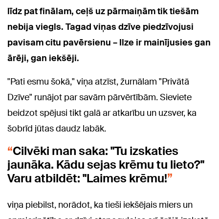
līdz pat finālam, ceļš uz pārmaiņām tik tiešām
nebija viegls. Tagad viņas dzīve piedzīvojusi
pavisam citu pavērsienu – Ilze ir mainījusies gan
ārēji, gan iekšēji.
"Pati esmu šokā," viņa atzīst, žurnālam "Privātā
Dzīve" runājot par savām pārvērtībām. Sieviete
beidzot spējusi tikt galā ar atkarību un uzsver, ka
šobrīd jūtas daudz labāk.
Cilvēki man saka: "Tu izskaties
jaunāka. Kādu sejas krēmu tu lieto?"
Varu atbildēt: "Laimes krēmu!
viņa piebilst, norādot, ka tieši iekšējais miers un