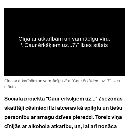
Cīņa ar atkarībām un varmācīgu vīru. "Caur ērkšķiem uz...7" Ilzes
stāsts
Sociālā projekta "Caur ērkšķiem uz..." 7.sezonas
skatītāji cēsinieci Ilzi atceras kā spilgtu un tiešu
personību ar smagu dzīves pieredzi. Toreiz viņa
cīnījās ar alkohola atkarību, un, lai arī nonāca