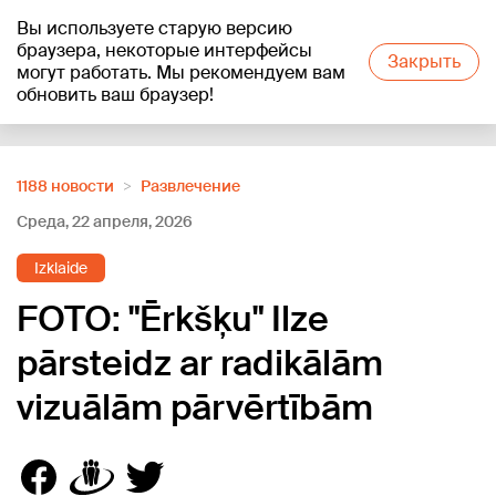
Вы используете старую версию
+20
°C
браузера, некоторые интерфейсы
Закрыть
могут работать. Мы рекомендуем вам
обновить ваш браузер!
Reklāma
1188 новости
Развлечение
Среда, 22 апреля, 2026
Izklaide
FOTO: "Ērkšķu" Ilze
pārsteidz ar radikālām
vizuālām pārvērtībām