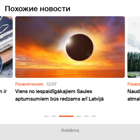
Похожие новости
Развлечение
12:07
Разв
 ir
Viens no iespaidīgākajiem Saules
Naudu
aptumsumiem būs redzams arī Latvijā
atmak
Reklāma