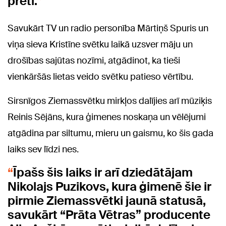
pretī.
Savukārt TV un radio personība Mārtiņš Spuris un
viņa sieva Kristīne svētku laikā uzsver māju un
drošības sajūtas nozīmi, atgādinot, ka tieši
vienkāršās lietas veido svētku patieso vērtību.
Sirsnīgos Ziemassvētku mirkļos dalījies arī mūziķis
Reinis Sējāns, kura ģimenes noskaņa un vēlējumi
atgādina par siltumu, mieru un gaismu, ko šis gada
laiks sev līdzi nes.
Īpašs šis laiks ir arī dziedātājam
Nikolajs Puzikovs, kura ģimenē šie ir
pirmie Ziemassvētki jaunā statusā,
savukārt “Prāta Vētras” producente