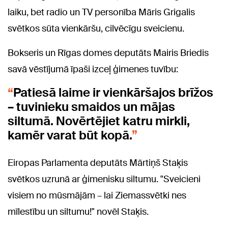
laiku, bet radio un TV personība Māris Grigalis
svētkos sūta vienkāršu, cilvēcīgu sveicienu.
Bokseris un Rīgas domes deputāts Mairis Briedis
savā vēstījumā īpaši izceļ ģimenes tuvību:
Patiesā laime ir vienkāršajos brīžos
– tuvinieku smaidos un mājas
siltumā. Novērtējiet katru mirkli,
kamēr varat būt kopā.
Eiropas Parlamenta deputāts Mārtiņš Staķis
svētkos uzrunā ar ģimenisku siltumu. "Sveicieni
visiem no mūsmājām – lai Ziemassvētki nes
mīlestību un siltumu!" novēl Staķis.