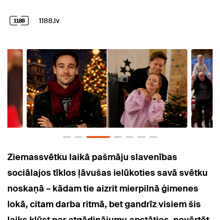
1188.lv
Ziemassvētku laikā pašmāju slavenības
sociālajos tīklos ļāvušas ielūkoties savā svētku
noskaņā – kādam tie aizrit mierpilnā ģimenes
lokā, citam darba ritmā, bet gandrīz visiem šis