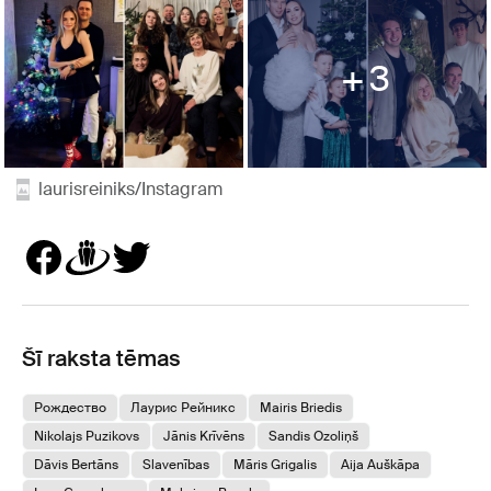
3
laurisreiniks/Instagram
Šī raksta tēmas
Рождество
Лаурис Рейникс
Mairis Briedis
Nikolajs Puzikovs
Jānis Krīvēns
Sandis Ozoliņš
Dāvis Bertāns
Slavenības
Māris Grigalis
Aija Auškāpa