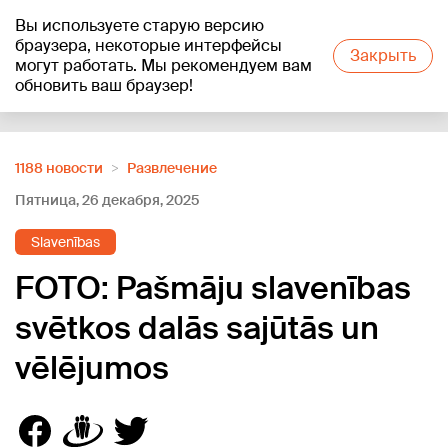
Вы используете старую версию
+22
°C
браузера, некоторые интерфейсы
Закрыть
могут работать. Мы рекомендуем вам
обновить ваш браузер!
Reklāma
1188 новости
Развлечение
Пятница, 26 декабря, 2025
Slavenības
FOTO: Pašmāju slavenības
svētkos dalās sajūtās un
vēlējumos