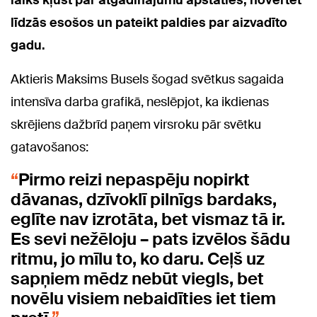
laiks kļūst par atgādinājumu apstāties, novērtēt
līdzās esošos un pateikt paldies par aizvadīto
gadu.
Aktieris Maksims Busels šogad svētkus sagaida
intensīva darba grafikā, neslēpjot, ka ikdienas
skrējiens dažbrīd paņem virsroku pār svētku
gatavošanos:
Pirmo reizi nepaspēju nopirkt
dāvanas, dzīvoklī pilnīgs bardaks,
eglīte nav izrotāta, bet vismaz tā ir.
Es sevi nežēloju – pats izvēlos šādu
ritmu, jo mīlu to, ko daru. Ceļš uz
sapņiem mēdz nebūt viegls, bet
novēlu visiem nebaidīties iet tiem