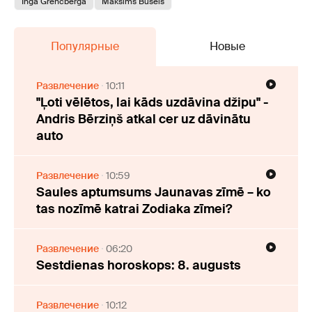
Inga Grencberga
Maksims Busels
Популярные
Новые
Развлечение
10:11
"Ļoti vēlētos, lai kāds uzdāvina džipu" -
Andris Bērziņš atkal cer uz dāvinātu
auto
Развлечение
10:59
Saules aptumsums Jaunavas zīmē – ko
tas nozīmē katrai Zodiaka zīmei?
Развлечение
06:20
Sestdienas horoskops: 8. augusts
Развлечение
10:12