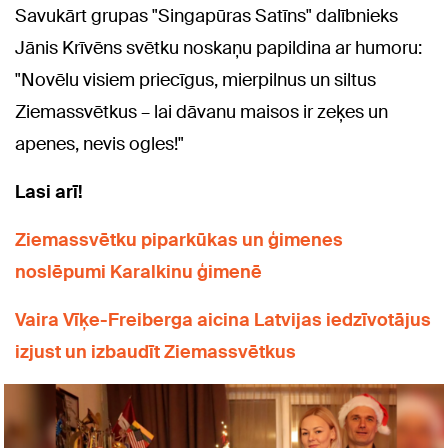
Savukārt grupas "Singapūras Satīns" dalībnieks
Jānis Krīvēns svētku noskaņu papildina ar humoru:
"Novēlu visiem priecīgus, mierpilnus un siltus
Ziemassvētkus – lai dāvanu maisos ir zeķes un
apenes, nevis ogles!"
Lasi arī!
Ziemassvētku piparkūkas un ģimenes
noslēpumi Karalkinu ģimenē
Vaira Vīķe-Freiberga aicina Latvijas iedzīvotājus
izjust un izbaudīt Ziemassvētkus