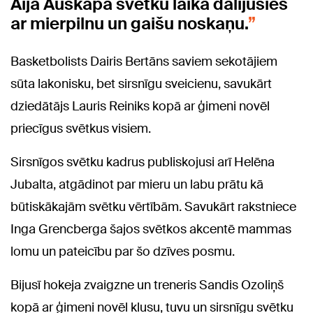
Aija Auškāpa svētku laikā dalījusies
ar mierpilnu un gaišu noskaņu.
Basketbolists Dairis Bertāns saviem sekotājiem
sūta lakonisku, bet sirsnīgu sveicienu, savukārt
dziedātājs Lauris Reiniks kopā ar ģimeni novēl
priecīgus svētkus visiem.
Sirsnīgos svētku kadrus publiskojusi arī Helēna
Jubalta, atgādinot par mieru un labu prātu kā
būtiskākajām svētku vērtībām. Savukārt rakstniece
Inga Grencberga šajos svētkos akcentē mammas
lomu un pateicību par šo dzīves posmu.
Bijusī hokeja zvaigzne un treneris Sandis Ozoliņš
kopā ar ģimeni novēl klusu, tuvu un sirsnīgu svētku