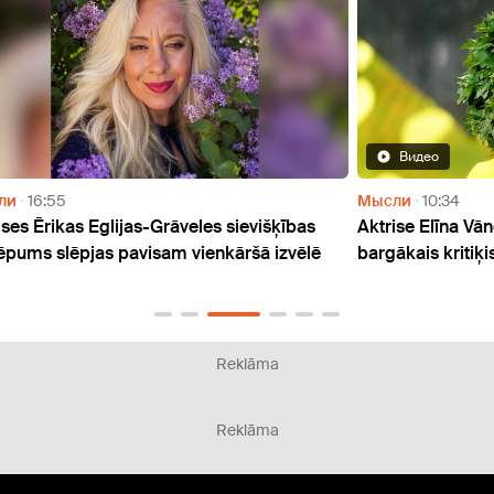
Видео
Мысли
10:34
Дети
as
Aktrise Elīna Vāne pastāsta, kas ir viņas
Aktri
lē
bargākais kritiķis
dzīvē:
Reklāma
Reklāma