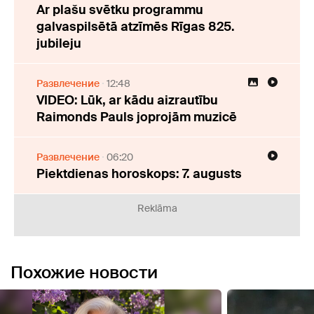
Ar plašu svētku programmu
galvaspilsētā atzīmēs Rīgas 825.
jubileju
Развлечение
12:48
VIDEO: Lūk, ar kādu aizrautību
Raimonds Pauls joprojām muzicē
Развлечение
06:20
Piektdienas horoskops: 7. augusts
Reklāma
Похожие новости