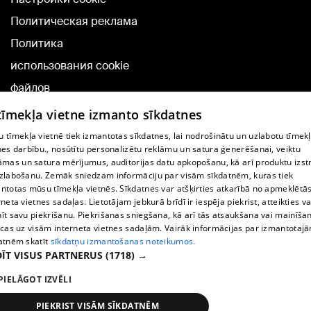
Политическая реклама
Политика
использования cookie
файлов
Добавление
 tīmekļa vietne izmanto sīkdatnes
комментариев
 tīmekļa vietnē tiek izmantotas sīkdatnes, lai nodrošinātu un uzlabotu tīmek
nes darbību., nosūtītu personalizētu reklāmu un satura ģenerēšanai, veiktu
āmas un satura mērījumus, auditorijas datu apkopošanu, kā arī produktu izst
TВ-программа
zlabošanu. Zemāk sniedzam informāciju par visām sīkdatnēm, kuras tiek
Условия договора
ntotas mūsu tīmekļa vietnēs. Sīkdatnes var atšķirties atkarībā no apmeklētā
rneta vietnes sadaļas. Lietotājam jebkurā brīdī ir iespēja piekrist, atteikties va
360 Ziņu kontakti
īt savu piekrišanu. Piekrišanas sniegšana, kā arī tās atsaukšana vai mainīša
ecas uz visām interneta vietnes sadaļām. Vairāk informācijas par izmantotaj
Helio Media
atnēm skatīt
sīkdatņu izmantošanas noteikumos.
ĪT VISUS PARTNERUS
(1718) →
Служба помощи портала: э-почта -
info@1188.lv
PIELĀGOT IZVĒLI
Copyright © 2004-2026 SIA HELIO MEDIA.
All rights reserved.
PIEKRIST VISĀM SĪKDATNĒM