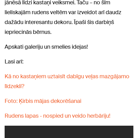
jānēsā līdzi kastaņi veiksmei. Taču – no šīm
lieliskajām rudens veltēm var izveidot arī daudz
dažādu interesantu dekoru. Īpaši šis darbiņš
iepriecinās bērnus.
Apskati galeriju un smelies idejas!
Lasi arī:
Kā no kastaņiem uztaisīt dabīgu veļas mazgājamo
līdzekli?
Foto: Ķirbis mājas dekorēšanai
Rudens lapas - nospied un veido herbāriju!