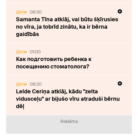
Дети
08:30
Samanta Tīna atklāj, vai būtu šķīrusies
no vīra, ja tobrīd zinātu, ka ir bērna
gaidībās
Дети
01:00
Как подготовить ребенка к
посещению стоматолога?
Дети
08:20
Lelde Ceriņa atklāj, kādu "zelta
vidusceļu" ar bijušo vīru atraduši bērnu
dēļ
Reklāma