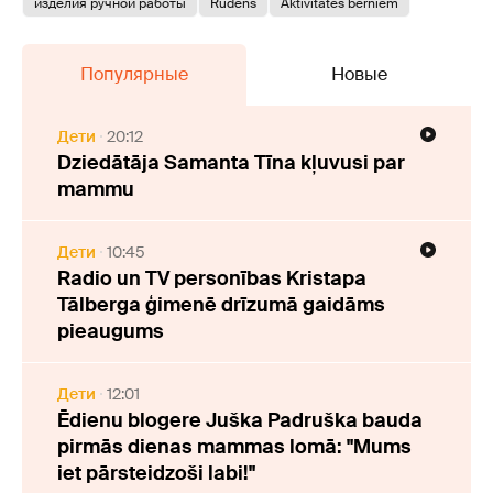
изделия ручной работы
Rudens
Aktivitātes bērniem
Популярные
Новые
Дети
20:12
Dziedātāja Samanta Tīna kļuvusi par
mammu
Дети
10:45
Radio un TV personības Kristapa
Tālberga ģimenē drīzumā gaidāms
pieaugums
Дети
12:01
Ēdienu blogere Juška Padruška bauda
pirmās dienas mammas lomā: "Mums
iet pārsteidzoši labi!"