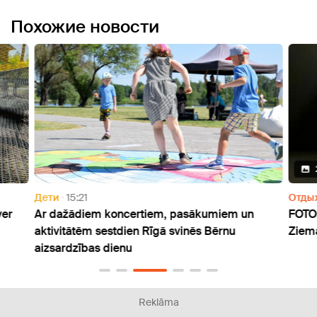
Похожие новости
Дети
15:21
Отды
ver
Ar dažādiem koncertiem, pasākumiem un
FOTO:
aktivitātēm sestdien Rīgā svinēs Bērnu
Ziem
aizsardzības dienu
Reklāma