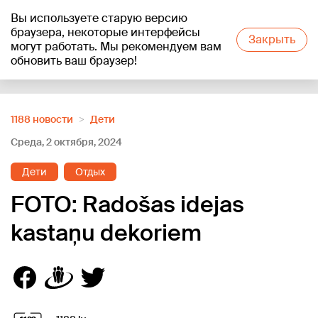
Вы используете старую версию
+18
°C
браузера, некоторые интерфейсы
Закрыть
могут работать. Мы рекомендуем вам
обновить ваш браузер!
Reklāma
1188 новости
Дети
Среда, 2 октября, 2024
Дети
Отдых
FOTO: Radošas idejas
kastaņu dekoriem