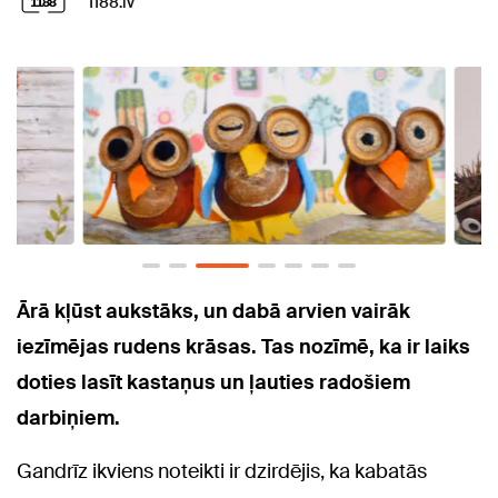
1188.lv
Ārā kļūst aukstāks, un dabā arvien vairāk
iezīmējas rudens krāsas. Tas nozīmē, ka ir laiks
doties lasīt kastaņus un ļauties radošiem
darbiņiem.
Gandrīz ikviens noteikti ir dzirdējis, ka kabatās