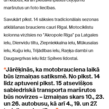
un klubus, kā arī piedāvā īpašus ceļojumu
maršrutus un foto liecības.
Savukārt plkst. 14 sāksies tradicionālais sezonas
atklāšanas brauciens cauri Rīgai. Motociklistu
kolonna virzīsies no "Akropole Rīga" pa Latgales
ielu, Dienvidu tiltu, Ziepniekkalna ielu, Mūkusalas
ielu, Kuģu ielu, Trijādības ielu, Raņķa dambi un
Daugavgrīvas ielu līdz Spilves lidostai.
Jārēķinās, ka motobrauciena laikā
būs izmaiņas satiksmē. No plkst. 14
līdz aptuveni plkst. 15 atsevišķos
sabiedriskā transporta maršrutos
būs novirzes – izmaiņas skars 10., 23.
un 26. autobusu, kā arī 4., 19. un 27.