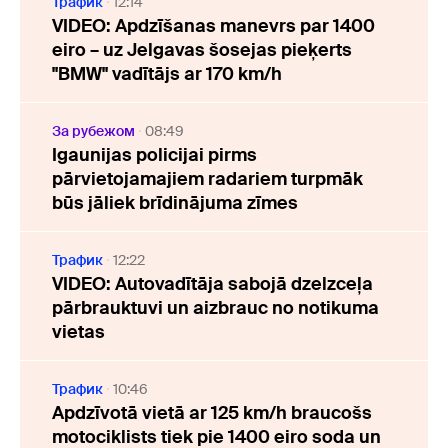
Трафик
12:14
VIDEO: Apdzīšanas manevrs par 1400
eiro – uz Jelgavas šosejas pieķerts
"BMW" vadītājs ar 170 km/h
За рубежом
08:49
Igaunijas policijai pirms
pārvietojamajiem radariem turpmāk
būs jāliek brīdinājuma zīmes
Трафик
12:22
VIDEO: Autovadītāja sabojā dzelzceļa
pārbrauktuvi un aizbrauc no notikuma
vietas
Трафик
10:46
Apdzīvotā vietā ar 125 km/h braucošs
motociklists tiek pie 1400 eiro soda un