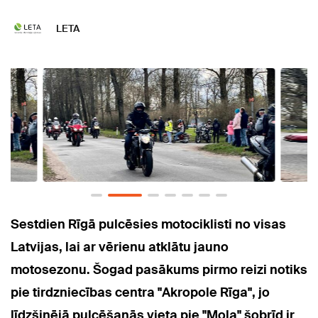
LETA
Sestdien Rīgā pulcēsies motociklisti no visas
Latvijas, lai ar vērienu atklātu jauno
motosezonu. Šogad pasākums pirmo reizi notiks
pie tirdzniecības centra "Akropole Rīga", jo
līdzšinējā pulcēšanās vieta pie "Mola" šobrīd ir