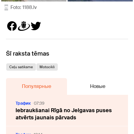
Foto: 1188.lv
Šī raksta tēmas
Ceļu satiksme
Motocikli
Популярные
Новые
Трафик
07:39
Iebraukšanai Rīgā no Jelgavas puses
atvērts jaunais pārvads