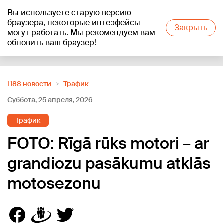
Вы используете старую версию
+19
°C
браузера, некоторые интерфейсы
Закрыть
могут работать. Мы рекомендуем вам
обновить ваш браузер!
Reklāma
1188 новости
Трафик
Суббота, 25 апреля, 2026
Трафик
FOTO: Rīgā rūks motori – ar
grandiozu pasākumu atklās
motosezonu