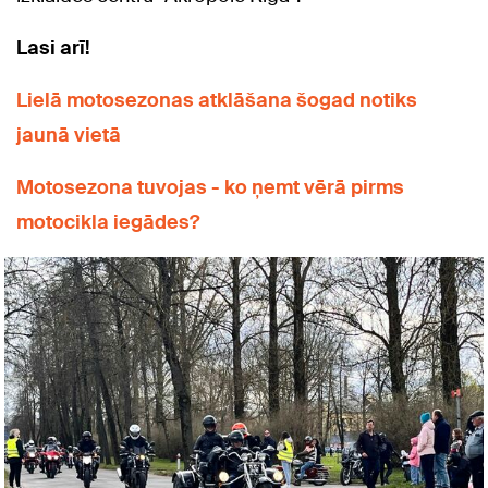
Lasi arī!
Lielā motosezonas atklāšana šogad notiks
jaunā vietā
Motosezona tuvojas - ko ņemt vērā pirms
motocikla iegādes?