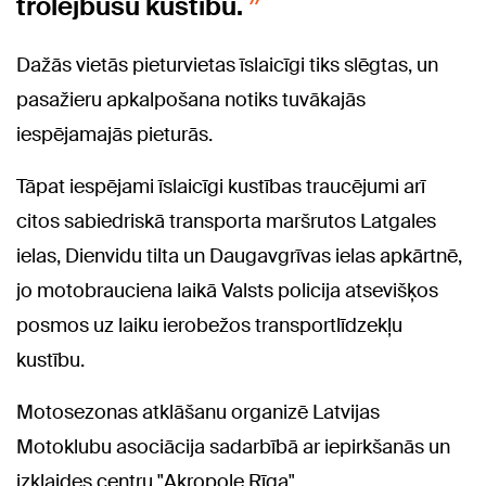
trolejbusu kustību.
Dažās vietās pieturvietas īslaicīgi tiks slēgtas, un
pasažieru apkalpošana notiks tuvākajās
iespējamajās pieturās.
Tāpat iespējami īslaicīgi kustības traucējumi arī
citos sabiedriskā transporta maršrutos Latgales
ielas, Dienvidu tilta un Daugavgrīvas ielas apkārtnē,
jo motobrauciena laikā Valsts policija atsevišķos
posmos uz laiku ierobežos transportlīdzekļu
kustību.
Motosezonas atklāšanu organizē Latvijas
Motoklubu asociācija sadarbībā ar iepirkšanās un
izklaides centru "Akropole Rīga".