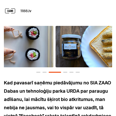
1188.lv
Kad pavasarī saņēmu piedāvājumu no SIA ZAAO
Dabas un tehnoloģiju parka URDA par paraugu
adīšanu, lai mācītu šķirot bio atkritumus, man
nebija ne jausmas, vai to vispār var uzadīt, tā