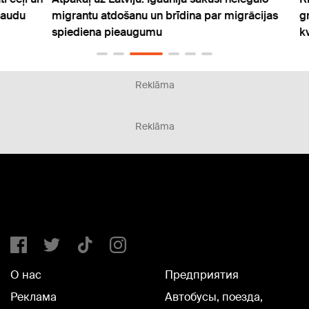
du
migrantu atdošanu un brīdina par migrācijas
grupa
spiediena pieaugumu
kvotā
Reklāma
Reklāma
О нас
Предприятия
Реклама
Автобусы, поезда,