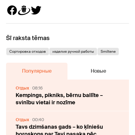
Šī raksta tēmas
Сортировка отходов
изделия ручной работы
Smiltene
Популярные
Новые
Отдых
08:16
Kempings, pikniks, bērnu ballīte –
svinību vietai ir nozīme
Отдых
00:40
Tavs dzimšanas gads – ko ķīniešu
horoskops par Tevi pasaka pēc