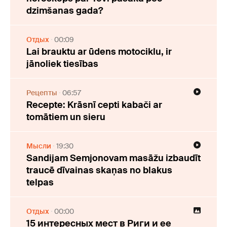
dzimšanas gada?
Отдых
00:09
Lai brauktu ar ūdens motociklu, ir
jānoliek tiesības
Рецепты
06:57
Recepte: Krāsnī cepti kabači ar
tomātiem un sieru
Мысли
19:30
Sandijam Semjonovam masāžu izbaudīt
traucē dīvainas skaņas no blakus
telpas
Отдых
00:00
15 интересных мест в Риги и ее