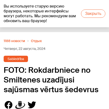
Вы используете старую версию
+22
°C
браузера, некоторые интерфейсы
Закрыть
могут работать. Мы рекомендуем вам
обновить ваш браузер!
Reklāma
1188 новости
Отдых
Четверг, 22 августа, 2024
Sabiedrība
FOTO: Rokdarbniece no
Smiltenes uzadījusi
sajūsmas vērtus šedevrus