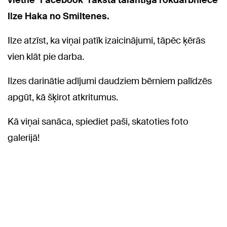
vietnē "Facebook" raksta talantīgā rokdarbniece
Ilze Haka no Smiltenes.
Ilze atzīst, ka viņai patīk izaicinājumi, tāpēc ķērās
vien klāt pie darba.
Ilzes darinātie adījumi daudziem bērniem palīdzēs
apgūt, kā šķirot atkritumus.
Kā viņai sanāca, spiediet paši, skatoties foto
galerijā!