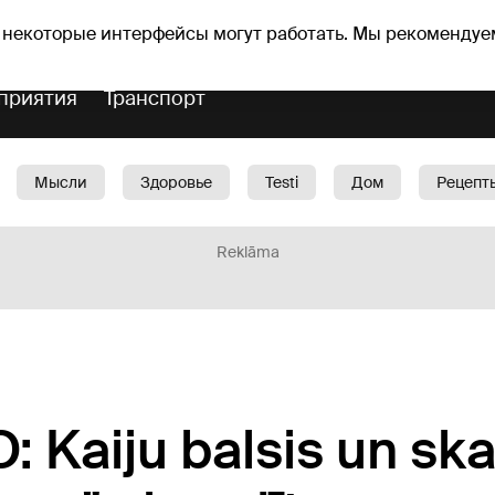
оз погоды
Гороскопы
 некоторые интерфейсы могут работать. Мы рекомендуе
приятия
Транспорт
Мысли
Здоровье
Testi
Дом
Рецепт
Красота
Дети
Машина
1188 play
Spo
Reklāma
 Kaiju balsis un ska