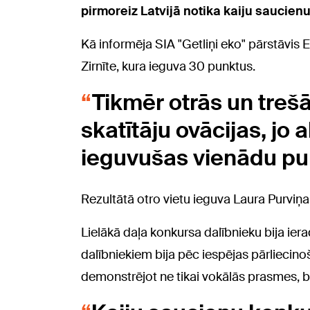
pirmoreiz Latvijā notika kaiju saucien
Kā informēja SIA "Getliņi eko" pārstāvis 
Zirnīte, kura ieguva 30 punktus.
Tikmēr otrās un trešās
skatītāju ovācijas, jo
ieguvušas vienādu pun
Rezultātā otro vietu ieguva Laura Purviņa,
Lielākā daļa konkursa dalībnieku bija ier
dalībniekiem bija pēc iespējas pārliecino
demonstrējot ne tikai vokālās prasmes, be