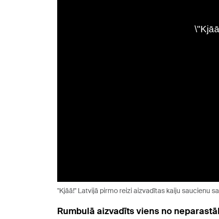
"Kjāā!" Latvijā pirmo reizi aizvadītas kaiju saucienu 
Rumbulā aizvadīts viens no neparastāk