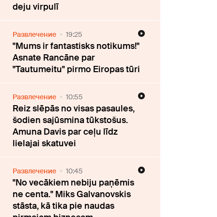
deju virpulī
Развлечение
19:25
"Mums ir fantastisks notikums!"
Asnate Rancāne par
"Tautumeitu" pirmo Eiropas tūri
Развлечение
10:55
Reiz slēpās no visas pasaules,
šodien sajūsmina tūkstošus.
Amuna Davis par ceļu līdz
lielajai skatuvei
Развлечение
10:45
"No vecākiem nebiju paņēmis
ne centa." Miks Galvanovskis
stāsta, kā tika pie naudas