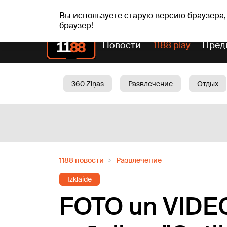
Прогн
чт, 06.08.2026.
+24
°C
Aisma, Askolds
Вы используете старую версию браузера,
браузер!
Новости
1188 play
Пред
360 Ziņas
Развлечение
Отдых
Oбщество
Актуально
Трафик
1188 новости
Развлечение
Izklaide
FOTO un VIDEO: