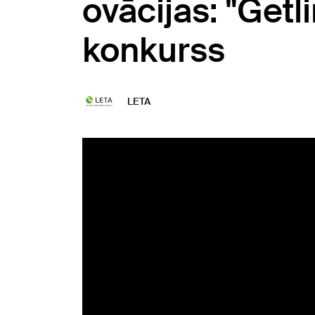
ovācijas: "Getl
konkurss
LETA