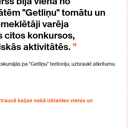
rss bija viena no
tātēm "Getliņu" tomātu un
pmeklētāji varēja
s citos konkursos,
skās aktivitātēs.
skursijās pa "Getliņu" teritoriju, uzbraukt atkritumu
traucē kaijas nekā izklaides vietas un