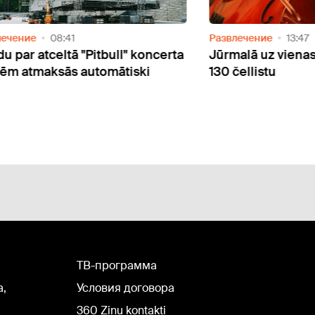
лечение
08:41
Развлечение
13:47
u par atceltā "Pitbull" koncerta
Jūrmalā uz vienas
tēm atmaksās automātiski
130 čellistu
TВ-программа
а,
Условия договора
360 Ziņu kontakti