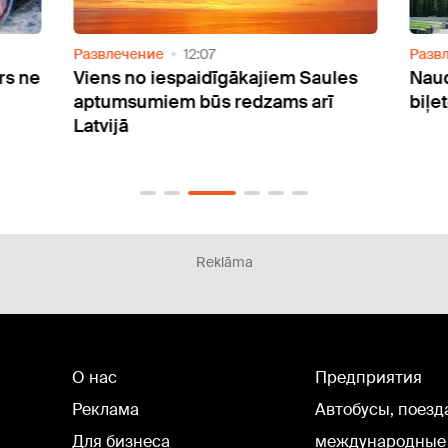
Развлечение
12:07
Разв
rs ne
Viens no iespaidīgākajiem Saules
Naud
aptumsumiem būs redzams arī
biļe
Latvijā
Reklāma
О нас
Предприятия
Реклама
Автобусы, поезд
Для бизнеса
международные