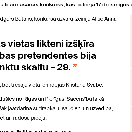
u atdarināšanas konkurss, kas pulcēja 17 drosmīgus 
Edgars Butāns, konkursā uzvaru izcīnīja Alise Anna
 vietas likteni izšķīra
 abas pretendentes bija
ktu skaitu – 29.
 bet trešajā vietā ierindojās Kristāna Švābe.
adušies no Rīgas un Pierīgas. Sacensību laikā
šāk jāatdarina sudrabkaiju saucieni un uzvedība,
t arī radošu pieeju.