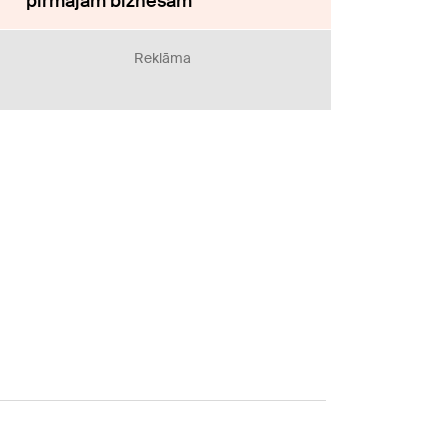
pirmajam biznesam
Reklāma