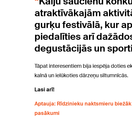
Kaiju saucienu konku
atraktīvākajām aktivi
gurķu festivālā, kur a
piedalīties arī dažādo
degustācijās un sporti
Tāpat interesentiem bija iespēja doties ek
kalnā un ielūkoties dārzeņu siltumnīcās.
Lasi arī!
Aptauja: Rīdzinieku naktsmieru biežāk 
pasākumi