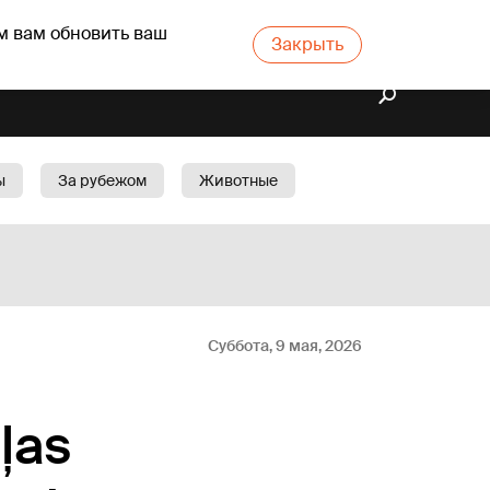
м вам обновить ваш
Закрыть
ы
За рубежом
Животные
rts
Бизнес
Cад
Суббота, 9 мая, 2026
ļas