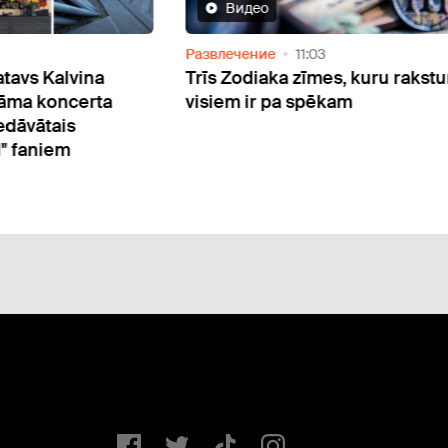
Видео
Развлечение
11:03
tavs Kalvina
Trīs Zodiaka zīmes, kuru rakstu
nāma koncerta
visiem ir pa spēkam
dāvātais
l" faniem