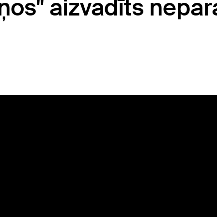
iņos" aizvadīts nepar