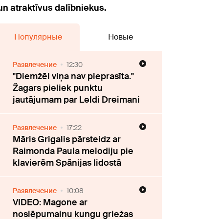
un atraktīvus dalībniekus.
Популярные
Новые
Развлечение
12:30
"Diemžēl viņa nav pieprasīta."
Žagars pieliek punktu
jautājumam par Leldi Dreimani
Развлечение
17:22
Māris Grigalis pārsteidz ar
Raimonda Paula melodiju pie
klavierēm Spānijas lidostā
Развлечение
10:08
VIDEO: Magone ar
noslēpumainu kungu griežas