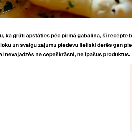
du, ka grūti apstāties pēc pirmā gabaliņa, šī recepte 
ploku un svaigu zaļumu piedevu lieliski derēs gan pi
i nevajadzēs ne cepeškrāsni, ne īpašus produktus.