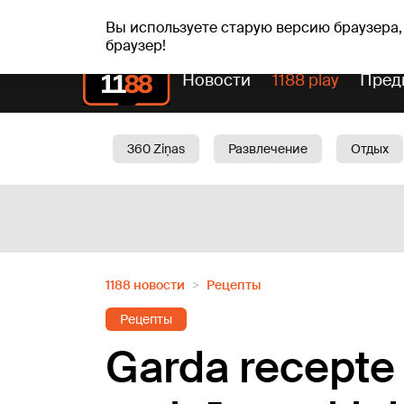
сб, 08.08.2026.
+20
°C
Mudīte, Vladislava, Vladis
Вы используете старую версию браузера,
браузер!
Новости
1188 play
Пред
360 Ziņas
Развлечение
Отдых
Oбщество
Актуально
Трафик
1188 новости
Рецепты
Рецепты
Garda recepte