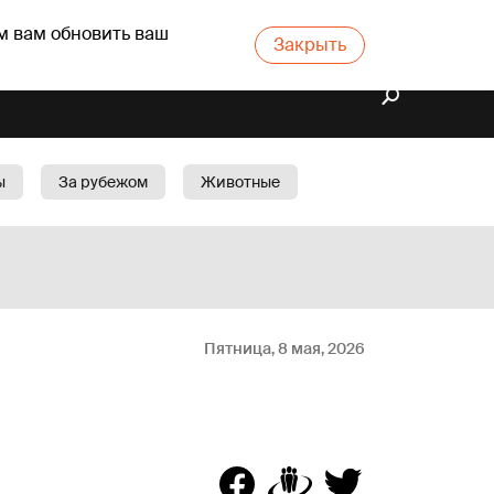
м вам обновить ваш
Закрыть
ы
За рубежом
Животные
rts
Бизнес
Cад
Пятница, 8 мая, 2026