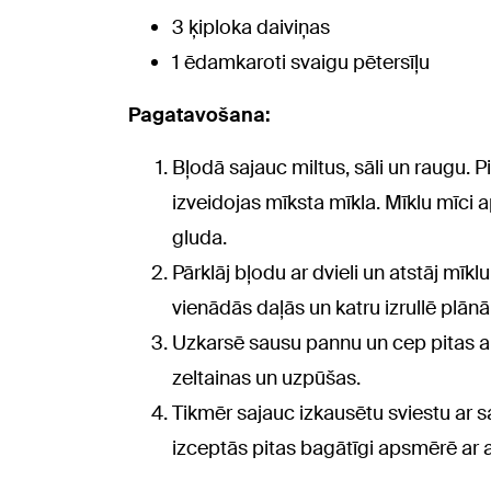
3 ķiploka daiviņas
1 ēdamkaroti svaigu pētersīļu
Pagatavošana:
Bļodā sajauc miltus, sāli un raugu. Pi
izveidojas mīksta mīkla. Mīklu mīci a
gluda.
Pārklāj bļodu ar dvieli un atstāj mīk
vienādās daļās un katru izrullē plānā 
Uzkarsē sausu pannu un cep pitas ap
zeltainas un uzpūšas.
Tikmēr sajauc izkausētu sviestu ar s
izceptās pitas bagātīgi apsmērē ar a