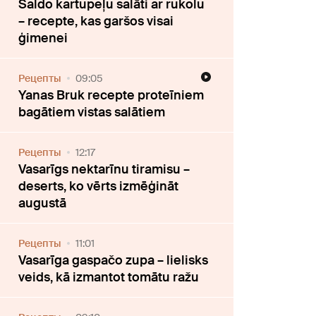
Saldo kartupeļu salāti ar rukolu
– recepte, kas garšos visai
ģimenei
Рецепты
09:05
Yanas Bruk recepte proteīniem
bagātiem vistas salātiem
Рецепты
12:17
Vasarīgs nektarīnu tiramisu –
deserts, ko vērts izmēģināt
augustā
Рецепты
11:01
Vasarīga gaspačo zupa – lielisks
veids, kā izmantot tomātu ražu