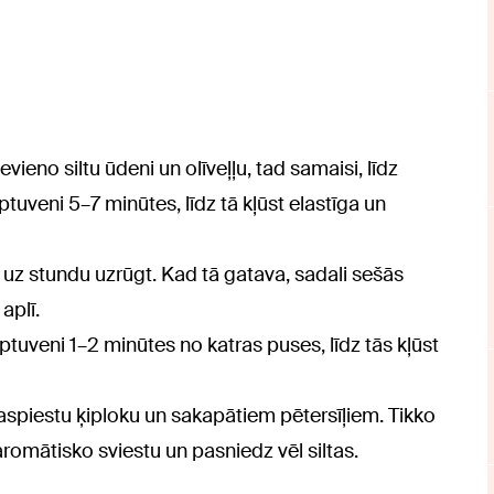
evieno siltu ūdeni un olīveļļu, tad samaisi, līdz
ptuveni 5–7 minūtes, līdz tā kļūst elastīga un
lu uz stundu uzrūgt. Kad tā gatava, sadali sešās
aplī.
tuveni 1–2 minūtes no katras puses, līdz tās kļūst
aspiestu ķiploku un sakapātiem pētersīļiem. Tikko
romātisko sviestu un pasniedz vēl siltas.