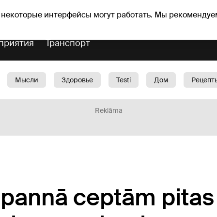
Прогноз погоды
Гороскопы
lavs
 некоторые интерфейсы могут работать. Мы рекомендуе
приятия
Транспорт
Мысли
Здоровье
Testi
Дом
Рецепт
Красота
Дети
Машина
1188 play
Spo
Reklāma
 pannā ceptām pitas