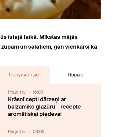
būs īstajā laikā. Mīkstas mājās
e zupām un salātiem, gan vienkārši kā
Популярные
Новые
Рецепты
16:03
Krāsnī cepti dārzeņi ar
balzamiko glazūru – recepte
aromātiskai piedevai
Рецепты
09:03