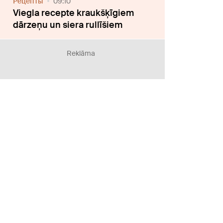
Рецепты
09:10
Viegla recepte kraukšķīgiem
dārzeņu un siera rullīšiem
Reklāma