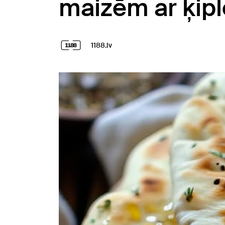
maizēm ar ķip
1188.lv