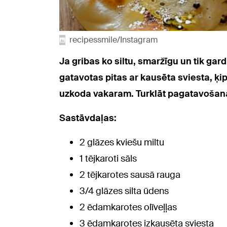
recipessmile/Instagram
Ja gribas ko siltu, smaržīgu un tik gar
gatavotas pitas ar kausēta sviesta, ķi
uzkoda vakaram. Turklāt pagatavošana
Sastāvdaļas:
2 glāzes kviešu miltu
1 tējkaroti sāls
2 tējkarotes sausā rauga
3/4 glāzes silta ūdens
2 ēdamkarotes olīveļļas
3 ēdamkarotes izkausēta sviesta