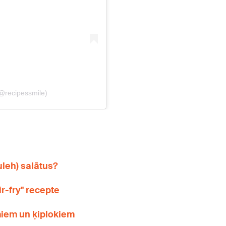
leh) salātus?
ir-fry" recepte
miem un ķiplokiem