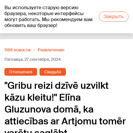
Вы используете старую версию
+20
°C
браузера, некоторые интерфейсы
Закрыть
могут работать. Мы рекомендуем вам
обновить ваш браузер!
Reklāma
1188 новости
Развлечение
Пятница, 27 сентября, 2024
Отношения
Свадьба
"Gribu reizi dzīvē uzvilkt
kāzu kleitu!" Elīna
Gluzunova domā, ka
attiecības ar Artjomu tomēr