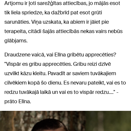
Artjomu ir ļoti sarežģītas attiecības, jo mājās esot
tik liela spriedze, ka dažbrīd pat esot grūti
sarunāties. Viņa uzskata, ka abiem ir jāiet pie
terapeita, citādi šajās attiecībās nekas vairs nebūs
glābjams.
Draudzene vaicā, vai Elīna gribētu apprecēties?
"Vispār es gribu apprecēties. Gribu reizi dzīvē
uzvilkt kāzu kleitu. Pavadīt ar saviem tuvākajiem
cilvēkiem kopā šo dienu. Es nevaru pateikt, vai es to
redzu tuvākajā laikā un vai es to vispār redzu...." -
prāto Elīna.