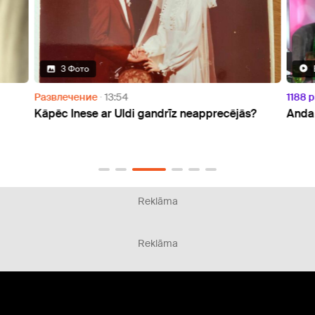
3 Фото
Развлечение
13:54
1188 p
Kāpēc Inese ar Uldi gandrīz neapprecējās?
Anda 
Reklāma
Reklāma