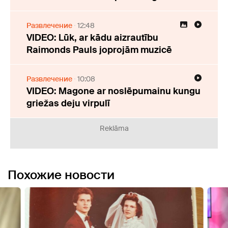
Развлечение
12:48
VIDEO: Lūk, ar kādu aizrautību
Raimonds Pauls joprojām muzicē
Развлечение
10:08
VIDEO: Magone ar noslēpumainu kungu
griežas deju virpulī
Reklāma
Похожие новости