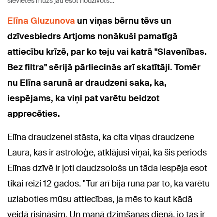
sievietes mūžs jau esot nodzīvots…
Elīna Gluzunova
un viņas bērnu tēvs un
dzīvesbiedrs Artjoms nonākuši pamatīgā
attiecību krīzē, par ko teju vai katrā "Slavenības.
Bez filtra" sērijā pārliecinās arī skatītāji. Tomēr
nu Elīna sarunā ar draudzeni saka, ka,
iespējams, ka viņi pat varētu beidzot
apprecēties.
Elīna draudzenei stāsta, ka cita viņas draudzene
Laura, kas ir astroloģe, atklājusi viņai, ka šis periods
Elīnas dzīvē ir ļoti daudzsološs un tāda iespēja esot
tikai reizi 12 gados. "Tur arī bija runa par to, ka varētu
uzlaboties mūsu attiecības, ja mēs to kaut kādā
veidā risināsim. Un manā dzimšanas dienā, jo tas ir