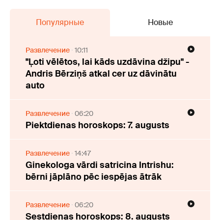
Популярные
Новые
Развлечение
10:11
"Ļoti vēlētos, lai kāds uzdāvina džipu" -
Andris Bērziņš atkal cer uz dāvinātu
auto
Развлечение
06:20
Piektdienas horoskops: 7. augusts
Развлечение
14:47
Ginekologa vārdi satricina Intrishu:
bērni jāplāno pēc iespējas ātrāk
Развлечение
06:20
Sestdienas horoskops: 8. augusts