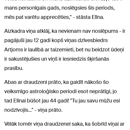
mans personīgais gads, noslēgsies šis periods,
mēs pat varētu apprecēties," - stāsta Elīna.
Aizkadra viņa atklāj, ka nevienam nav noslēpums - ir
pagājuši jau 12 gadi kopš viņas dzīvesbiedrs
Artjoms ir laulībā ar taizemieti, bet nu beidzot ūdeņi
ir sakustējušies un viņš ir iesniedzis šķiršanās
prasību.
Abas ar draudzeni prāto, ka gaidīt nākošo šo
veiksmīgo astroloģisko periodi esot neprātīgi, jo
tad Elīnai būšot jau 44 gadi! "Tu jau savu mūžu esi
nodzīvojis..." - viņa prāto.
Vēlāk tomēr viņa draudzenei saka, ka šobrīd viņai ar