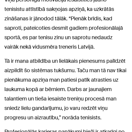
tenisistu attīstībā sakņojas apziņā, ka uzkrātās
zināšanas ir jānodod tālāk. “Pienāk brīdis, kad
saproti, pateicoties desmit gadiem profesionālajā
sportā, es par tenisu zinu un saprotu nedaudz
vairāk nekā vidusmēra treneris Latvijā.
Tā ir mana atbildība un lielākais pienesums palīdzēt
aizpildīt šo sistēmas tukšumu. Taču man tā nav tikai
pienākuma apziņa man patiesi patīk atrasties uz
laukuma kopā ar bērniem. Darbs ar jaunajiem
talantiem un tieša iesaiste treniņu procesā man
sniedz lielu gandarījumu, jo varu redzēt viņu
progresu un aizrautību,” norāda tenisists.
Profesionālās karjeras panākumi bieži ir atkarīgi no