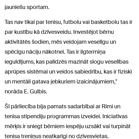
jauniešu sportam.
Tas nav tikai par tenisu, futbolu vai basketbolu tas ir
par kustību kā dzīvesveidu. Investējot bērnu
aktivitātēs šodien, mēs veidojam veselīgu un
spēcīgu nāciju nākotnei. Tas ir ilgtermiņa
ieguldījums, kas palīdzēs mazināt slogu veselības
aprūpes sistēmai un veidos sabiedrību, kas ir fiziski
un mentāli gatava jebkuriem izaicinājumiem,"
norāda E. Gulbis.
Šī pārliecība bija pamats sadarbībai ar Rimi un
tenisa stipendiju programmas izveidei. Iniciatīvas
mērķis ir sniegt bērniem iespēju uzsākt vai turpināt
tenisa treniņus neatkarīgi no dzīvesvietas.