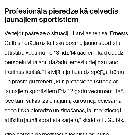
Profesionāļa pieredze kā ceļvedis
jaunajiem sportistiem
Vērtējot pašreizējo situāciju Latvijas tenisā, Ernests
Gulbis norāda uz kritisku posmu jauno sportistu
attīstībā vecumu no 13 līdz 14 gadiem, kad daudzi
perspektīvi talanti dažādu iemeslu dēļ pārtrauc
treniņus tenisā. "Latvijā ir ļoti daudz spējīgu bērnu
un prasmīgu treneru, kuri profesionāli strādā ar
jaunajiem sportistiem līdz 12 gadu vecumam. Taču
pēc tam sākas izaicinājumi, kuros nepieciešama
specifiska pieredze un zināšanas, lai mērķtiecīgi
attīstītu jaunā sportista karjeru," skaidro E. Gulbis.
Viņa personīgā motivācija iesaistīties jauno