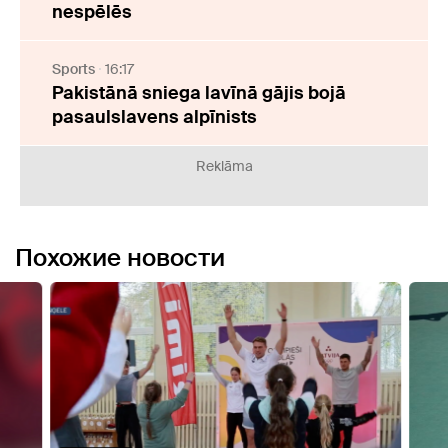
nespēlēs
Sports
16:17
Pakistānā sniega lavīnā gājis bojā
pasaulslavens alpīnists
Reklāma
Похожие новости