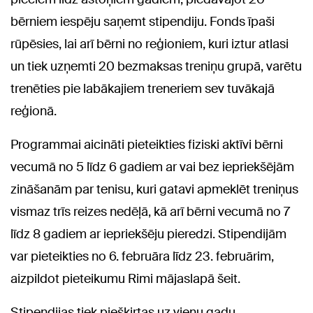
bērniem iespēju saņemt stipendiju. Fonds īpaši
rūpēsies, lai arī bērni no reģioniem, kuri iztur atlasi
un tiek uzņemti 20 bezmaksas treniņu grupā, varētu
trenēties pie labākajiem treneriem sev tuvākajā
reģionā.
Programmai aicināti pieteikties fiziski aktīvi bērni
vecumā no 5 līdz 6 gadiem ar vai bez iepriekšējām
zināšanām par tenisu, kuri gatavi apmeklēt treniņus
vismaz trīs reizes nedēļā, kā arī bērni vecumā no 7
līdz 8 gadiem ar iepriekšēju pieredzi. Stipendijām
var pieteikties no 6. februāra līdz 23. februārim,
aizpildot pieteikumu Rimi mājaslapā šeit.
Stipendijas tiek piešķirtas uz vienu gadu,