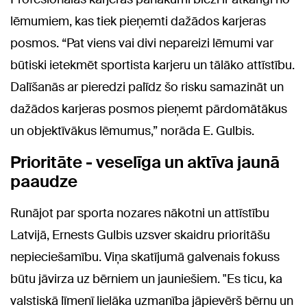
lēmumiem, kas tiek pieņemti dažādos karjeras
posmos. “Pat viens vai divi nepareizi lēmumi var
būtiski ietekmēt sportista karjeru un tālāko attīstību.
Dalīšanās ar pieredzi palīdz šo risku samazināt un
dažādos karjeras posmos pieņemt pārdomātākus
un objektīvākus lēmumus,” norāda E. Gulbis.
Prioritāte - veselīga un aktīva jaunā
paaudze
Runājot par sporta nozares nākotni un attīstību
Latvijā, Ernests Gulbis uzsver skaidru prioritāšu
nepieciešamību. Viņa skatījumā galvenais fokuss
būtu jāvirza uz bērniem un jauniešiem. "Es ticu, ka
valstiskā līmenī lielāka uzmanība jāpievērš bērnu un