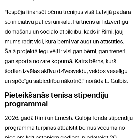
“Iespēja finansēt bērnu treniņus visā Latvijā padara
šo iniciatīvu patiesi unikālu. Partneris ar līdzvērtīgu
domāšanu un sociālo atbildību, kāds ir Rimi, ļauj
mums radīt vidi, kurā bērni var augt un attīstīties.
Šajā projektā ieguvēji ir visi gan bērni, gan treneri,
gan sporta nozare kopumā. Katrs bērns, kurš
šodien izvēlas aktīvu dzīvesveidu, veidos veselīgu
un spēcīgu sabiedrību nākotnē,” norāda E. Gulbis.
Pieteikšanās tenisa stipendiju
programmai
2026. gadā Rimi un Ernesta Gulbja fonda stipendiju
programma turpinās atbalstīt bērnus vecumā no
pieciem līdz astoņiem gadiem, piedāvājot 20