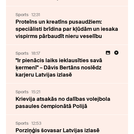
Sports
12:31
Proteīns un kreatīns pusaudžiem:
speciālisti brīdina par kļūdām un iesaka
vispirms pārbaudīt nieru veselību
Sports
18:17
"Ir pienācis laiks ieklausīties savā
ķermenī" – Dāvis Bertāns noslēdz
karjeru Latvijas izlasē
Sports
15:21
Krievija atsakās no dalības volejbola
pasaules čempionātā Polijā
Sports
12:53
Porziņģis šovasar Latvijas izlasē