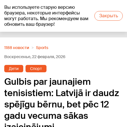
Вы используете старую версию
+19
°C
браузера, некоторые интерфейсы
Закрыть
могут работать. Мы рекомендуем вам
обновить ваш браузер!
Reklāma
1188 новости
Sports
Воскресенье, 22 февраля, 2026
Дети
Спорт
Gulbis par jaunajiem
tenisistiem: Latvijā ir daudz
spējīgu bērnu, bet pēc 12
gadu vecuma sākas