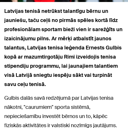
Latvijas tenisā netrūkst talantīgu bērnu un
jauniešu, taču ceļš no pirmās spēles kortā līdz
profesionālam sportam bieži vien ir sarežģīts un
izaicinājumu pilns. Ar mērķi atbalstīt jaunos
talantus, Latvijas tenisa leģenda Ernests Gulbis
kopā ar mazumtirgotāju Rimi izveidojis tenisa
stipendiju programmu, lai jaunajiem talantiem
visā Latvijā sniegtu iespēju sākt vai turpināt
savu ceļu tenisā.
Gulbis dalās savā redzējumā par Latvijas tenisa
nākotni, "caurumiem" sporta sistēmā,
nepieciešamību investēt bērnos un to, kāpēc
fiziskās aktivitātes ir valstiski nozīmīgs jautājums.