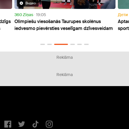
Видео
360 Ziņas
19:05
Дети
dzīgs
Olimpiešu viesošanās Taurupes skolēnus
Aptau
iedvesmo pievērsties veselīgam dzīvesveidam
sport
Reklāma
Reklāma