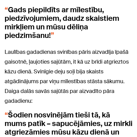
Gads piepildīts ar mīlestību,
piedzīvojumiem, daudz skaistiem
mirkļiem un mūsu dēliņa
piedzimšanu!
Laulības gadadienas svinības pāris aizvadīja īpašā
gaisotnē, ļaujoties sajūtām, it kā uz brīdi atgrieztos
kāzu dienā. Svinīgie deju soļi bija skaists
atgādinājums par viņu mīlestības stāsta sākumu.
Daiga dalās savās sajūtās par aizvadīto pāra
gadadienu:
Šodien nosvinējām tieši tā, kā
mums patīk – sapucējāmies, uz mirkli
atgriezāmies mūsu kāzu dienā un