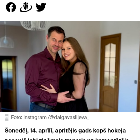
Foto: Instagram /@daigavasiljeva_
Šonedēļ, 14. aprīlī, apritējis gads kopš hokeja