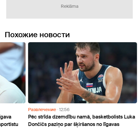
Reklāma
Похожие новости
Развлечение
12:56
Разв
Pēc strīda dzemdību namā, basketbolists Luka
"Mēs 
stu
Dončičs paziņo par šķiršanos no līgavas
Balin