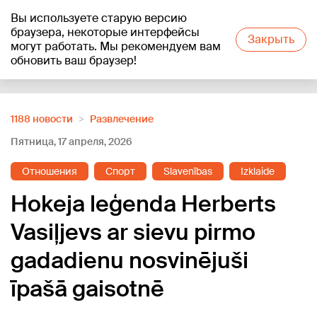
Вы используете старую версию
+15
°C
браузера, некоторые интерфейсы
Закрыть
могут работать. Мы рекомендуем вам
обновить ваш браузер!
Reklāma
1188 новости
Развлечение
Пятница, 17 апреля, 2026
Отношения
Спорт
Slavenības
Izklaide
Hokeja leģenda Herberts
Vasiļjevs ar sievu pirmo
gadadienu nosvinējuši
īpašā gaisotnē