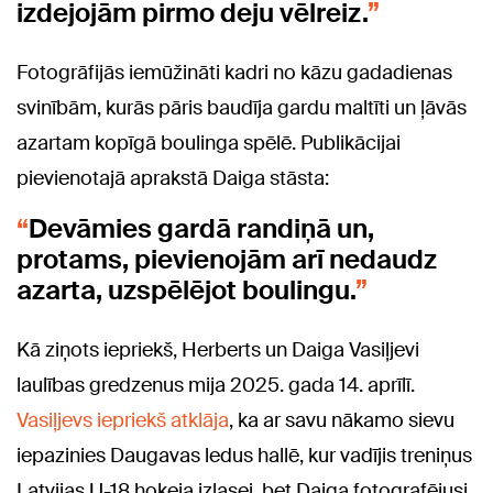
izdejojām pirmo deju vēlreiz.
Fotogrāfijās iemūžināti kadri no kāzu gadadienas
svinībām, kurās pāris baudīja gardu maltīti un ļāvās
azartam kopīgā boulinga spēlē. Publikācijai
pievienotajā aprakstā Daiga stāsta:
Devāmies gardā randiņā un,
protams, pievienojām arī nedaudz
azarta, uzspēlējot boulingu.
Kā ziņots iepriekš, Herberts un Daiga Vasiļjevi
laulības gredzenus mija 2025. gada 14. aprīlī.
Vasiļjevs iepriekš atklāja
, ka ar savu nākamo sievu
iepazinies Daugavas ledus hallē, kur vadījis treniņus
Latvijas U-18 hokeja izlasei, bet Daiga fotografējusi