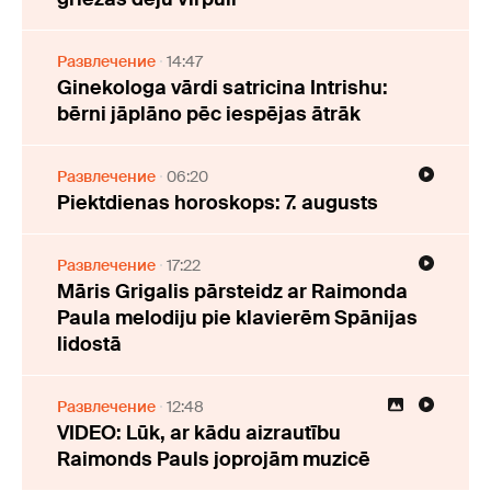
Развлечение
14:47
Ginekologa vārdi satricina Intrishu:
bērni jāplāno pēc iespējas ātrāk
Развлечение
06:20
Piektdienas horoskops: 7. augusts
Развлечение
17:22
Māris Grigalis pārsteidz ar Raimonda
Paula melodiju pie klavierēm Spānijas
lidostā
Развлечение
12:48
VIDEO: Lūk, ar kādu aizrautību
Raimonds Pauls joprojām muzicē