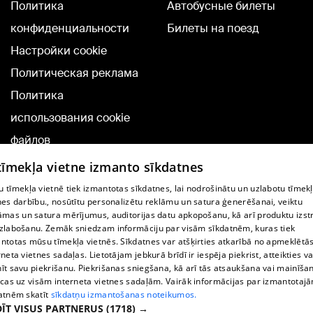
Политика
Автобусные билеты
конфиденциальности
Билеты на поезд
Настройки cookie
Политическая реклама
Политика
использования cookie
файлов
Добавление
 tīmekļa vietne izmanto sīkdatnes
комментариев
 tīmekļa vietnē tiek izmantotas sīkdatnes, lai nodrošinātu un uzlabotu tīmek
nes darbību., nosūtītu personalizētu reklāmu un satura ģenerēšanai, veiktu
āmas un satura mērījumus, auditorijas datu apkopošanu, kā arī produktu izst
TВ-программа
zlabošanu. Zemāk sniedzam informāciju par visām sīkdatnēm, kuras tiek
Условия договора
ntotas mūsu tīmekļa vietnēs. Sīkdatnes var atšķirties atkarībā no apmeklētā
rneta vietnes sadaļas. Lietotājam jebkurā brīdī ir iespēja piekrist, atteikties va
360 Ziņu kontakti
īt savu piekrišanu. Piekrišanas sniegšana, kā arī tās atsaukšana vai mainīša
ecas uz visām interneta vietnes sadaļām. Vairāk informācijas par izmantotaj
Helio Media
atnēm skatīt
sīkdatņu izmantošanas noteikumos.
ĪT VISUS PARTNERUS
(1718) →