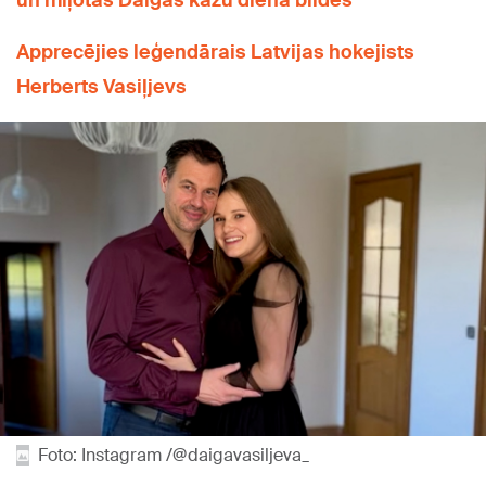
un mīļotās Daigas kāzu diena bildēs
Apprecējies leģendārais Latvijas hokejists
Herberts Vasiļjevs
Foto: Instagram /@daigavasiljeva_