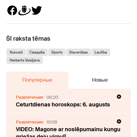
Šī raksta tēmas
Хоккей
Свадьба
Sports
Slavenības
Laulība
Herberts Vasiļjevs
Популярные
Новые
Развлечение
06:20
Ceturtdienas horoskops: 6. augusts
Развлечение
10:08
VIDEO: Magone ar noslēpumainu kungu
griežas deju virpulī