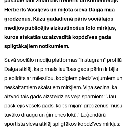
pasaulē labi zināmais treneris un komentētājs
Herberts Vasiļjevs un mīļotā sieva Daiga mija
gredzenus. Kāzu gadadienā pāris sociālajos
medijos publicējis aizkustinošus foto mirkļus,
kuros atskatās uz aizvadītā kopdzīves gada
spilgtākajiem notikumiem.
Savā sociālo mediju platformas "Instagram" profilā
Daiga atklāj, ka pirmais laulības gads pārim ir bijis
piepildīts ar mīlestību, kopīgiem piedzīvojumiem un
neskaitāmiem skaistiem mirkļiem. Viņa secina, ka
aizvadītais gads aizsteidzies vēja spārniem: "Jau
paskrējis vesels gads, kopš mijām gredzenus mūsu
tuvāko draugu un ģimenes lokā." Leģendārā
sportista sieva atklāj spilgtākos kopdzīves mirkļus: