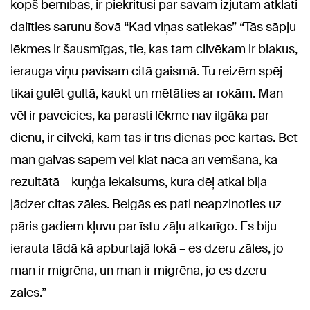
kopš bērnības, ir piekritusi par savām izjūtām atklāti
dalīties sarunu šovā “Kad viņas satiekas” “Tās sāpju
lēkmes ir šausmīgas, tie, kas tam cilvēkam ir blakus,
ierauga viņu pavisam citā gaismā. Tu reizēm spēj
tikai gulēt gultā, kaukt un mētāties ar rokām. Man
vēl ir paveicies, ka parasti lēkme nav ilgāka par
dienu, ir cilvēki, kam tās ir trīs dienas pēc kārtas. Bet
man galvas sāpēm vēl klāt nāca arī vemšana, kā
rezultātā – kuņģa iekaisums, kura dēļ atkal bija
jādzer citas zāles. Beigās es pati neapzinoties uz
pāris gadiem kļuvu par īstu zāļu atkarīgo. Es biju
ierauta tādā kā apburtajā lokā – es dzeru zāles, jo
man ir migrēna, un man ir migrēna, jo es dzeru
zāles.”