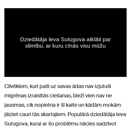
Cilvēkiem, kuri paši uz savas ādas nav izjutuši
migrēnas izraisītās ciešanas, bieži vien nav ne
jausmas, cik nopietna ir šī kaite un kādām mokām
jāiziet cauri tās skartajiem. Populārā dziedātāja Ieva
Sutugova, kurai ar šo problēmu nācies sadzīvot