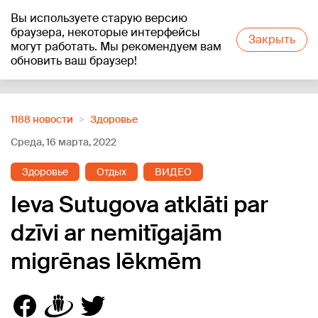
Вы используете старую версию
+21
°C
браузера, некоторые интерфейсы
Закрыть
могут работать. Мы рекомендуем вам
обновить ваш браузер!
Reklāma
1188 новости
Здоровье
Среда, 16 марта, 2022
Здоровье
Отдых
ВИДЕО
Ieva Sutugova atklāti par
dzīvi ar nemitīgajām
migrēnas lēkmēm