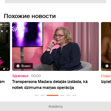
Похожие новости
Видео
Здоровье
00:00
Отды
mām
Transpersona Madara detaļās izstāsta, kā
Izpla
notiek dzimuma maiņas operācija
Reklāma