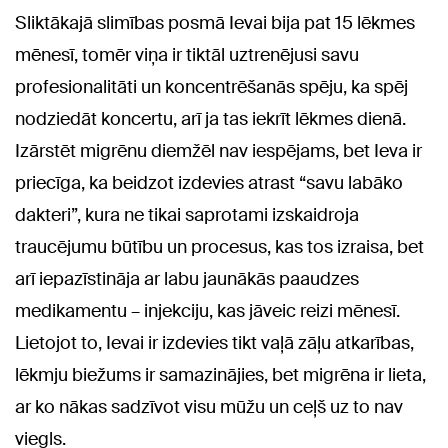
Sliktākajā slimības posmā Ievai bija pat 15 lēkmes
mēnesī, tomēr viņa ir tiktāl uztrenējusi savu
profesionalitāti un koncentrēšanās spēju, ka spēj
nodziedāt koncertu, arī ja tas iekrīt lēkmes dienā.
Izārstēt migrēnu diemžēl nav iespējams, bet Ieva ir
priecīga, ka beidzot izdevies atrast “savu labāko
dakteri”, kura ne tikai saprotami izskaidroja
traucējumu būtību un procesus, kas tos izraisa, bet
arī iepazīstināja ar labu jaunākās paaudzes
medikamentu – injekciju, kas jāveic reizi mēnesī.
Lietojot to, Ievai ir izdevies tikt vaļā zāļu atkarības,
lēkmju biežums ir samazinājies, bet migrēna ir lieta,
ar ko nākas sadzīvot visu mūžu un ceļš uz to nav
viegls.