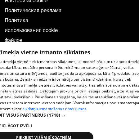
Настройки cookie
Политическая реклама
Политика
использования cookie
файлов
Добавление
 tīmekļa vietne izmanto sīkdatnes
комментариев
 tīmekļa vietnē tiek izmantotas sīkdatnes, lai nodrošinātu un uzlabotu tīmek
nes darbību., nosūtītu personalizētu reklāmu un satura ģenerēšanai, veiktu
āmas un satura mērījumus, auditorijas datu apkopošanu, kā arī produktu izst
TВ-программа
zlabošanu. Zemāk sniedzam informāciju par visām sīkdatnēm, kuras tiek
Условия договора
ntotas mūsu tīmekļa vietnēs. Sīkdatnes var atšķirties atkarībā no apmeklētā
rneta vietnes sadaļas. Lietotājam jebkurā brīdī ir iespēja piekrist, atteikties va
360 Ziņu kontakti
īt savu piekrišanu. Piekrišanas sniegšana, kā arī tās atsaukšana vai mainīša
ecas uz visām interneta vietnes sadaļām. Vairāk informācijas par izmantotaj
Helio Media
atnēm skatīt
sīkdatņu izmantošanas noteikumos.
ĪT VISUS PARTNERUS
(1718) →
Служба помощи портала: э-почта -
info@1188.lv
PIELĀGOT IZVĒLI
Copyright © 2004-2026 SIA HELIO MEDIA.
All rights reserved.
PIEKRIST VISĀM SĪKDATNĒM