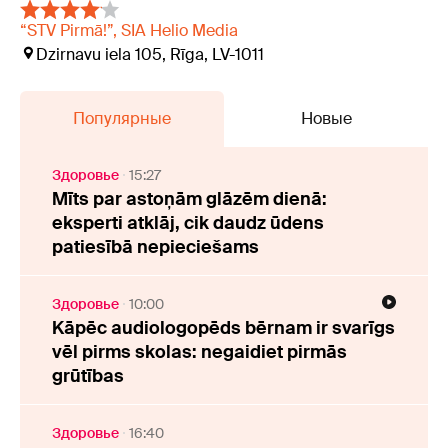
“STV Pirmā!”, SIA Helio Media
Dzirnavu iela 105, Rīga, LV-1011
Популярные
Новые
Здоровье
15:27
Mīts par astoņām glāzēm dienā:
eksperti atklāj, cik daudz ūdens
patiesībā nepieciešams
Здоровье
10:00
Kāpēc audiologopēds bērnam ir svarīgs
vēl pirms skolas: negaidiet pirmās
grūtības
Здоровье
16:40