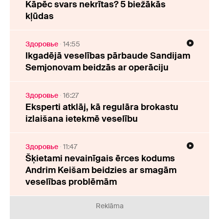
Kāpēc svars nekrītas? 5 biežākās
kļūdas
Здоровье
14:55
Ikgadējā veselības pārbaude Sandijam
Semjonovam beidzās ar operāciju
Здоровье
16:27
Eksperti atklāj, kā regulāra brokastu
izlaišana ietekmē veselību
Здоровье
11:47
Šķietami nevainīgais ērces kodums
Andrim Keišam beidzies ar smagām
veselības problēmām
Reklāma