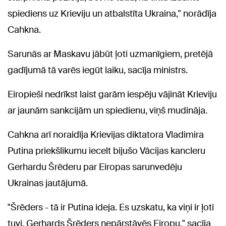
spiediens uz Krieviju un atbalstīta Ukraina," norādīja
Cahkna.
Sarunās ar Maskavu jābūt ļoti uzmanīgiem, pretējā
gadījumā tā varēs iegūt laiku, sacīja ministrs.
Eiropieši nedrīkst laist garām iespēju vājināt Krieviju
ar jaunām sankcijām un spiedienu, viņš mudināja.
Cahkna arī noraidīja Krievijas diktatora Vladimira
Putina priekšlikumu iecelt bijušo Vācijas kancleru
Gerhardu Šrēderu par Eiropas sarunvedēju
Ukrainas jautājumā.
"Šrēders - tā ir Putina ideja. Es uzskatu, ka viņi ir ļoti
tuvi. Gerhards Šrēders nepārstāvēs Eiropu," sacīja