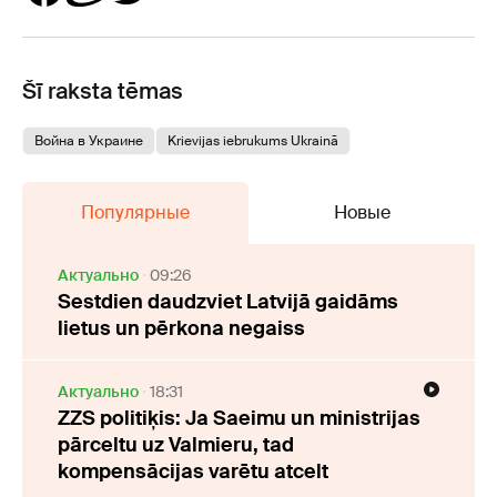
Šī raksta tēmas
Война в Украине
Krievijas iebrukums Ukrainā
Популярные
Новые
Актуально
09:26
Sestdien daudzviet Latvijā gaidāms
lietus un pērkona negaiss
Актуально
18:31
ZZS politiķis: Ja Saeimu un ministrijas
pārceltu uz Valmieru, tad
kompensācijas varētu atcelt