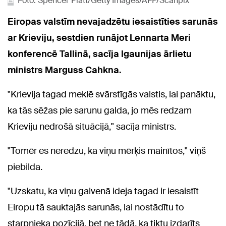
Foto: Spencer Platt/Getty Images/AFP/Scanpix
Eiropas valstīm nevajadzētu iesaistīties sarunās
ar Krieviju, sestdien runājot Lennarta Meri
konferencē Tallinā, sacīja Igaunijas ārlietu
ministrs Marguss Cahkna.
"Krievija tagad meklē svārstīgās valstis, lai panāktu,
ka tās sēžas pie sarunu galda, jo mēs redzam
Krieviju nedrošā situācijā," sacīja ministrs.
"Tomēr es neredzu, ka viņu mērķis mainītos," viņš
piebilda.
"Uzskatu, ka viņu galvenā ideja tagad ir iesaistīt
Eiropu tā sauktajās sarunās, lai nostādītu to
starpnieka pozīcijā, bet ne tādā, ka tiktu izdarīts