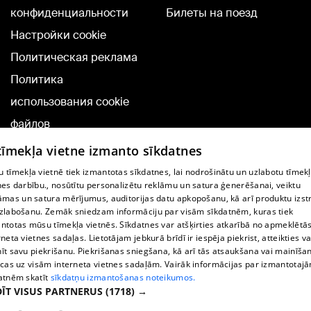
конфиденциальности
Билеты на поезд
Настройки cookie
Политическая реклама
Политика
использования cookie
файлов
Добавление
 tīmekļa vietne izmanto sīkdatnes
комментариев
 tīmekļa vietnē tiek izmantotas sīkdatnes, lai nodrošinātu un uzlabotu tīmek
nes darbību., nosūtītu personalizētu reklāmu un satura ģenerēšanai, veiktu
āmas un satura mērījumus, auditorijas datu apkopošanu, kā arī produktu izst
TВ-программа
zlabošanu. Zemāk sniedzam informāciju par visām sīkdatnēm, kuras tiek
Условия договора
ntotas mūsu tīmekļa vietnēs. Sīkdatnes var atšķirties atkarībā no apmeklētā
rneta vietnes sadaļas. Lietotājam jebkurā brīdī ir iespēja piekrist, atteikties va
360 Ziņu kontakti
īt savu piekrišanu. Piekrišanas sniegšana, kā arī tās atsaukšana vai mainīša
ecas uz visām interneta vietnes sadaļām. Vairāk informācijas par izmantotaj
Helio Media
atnēm skatīt
sīkdatņu izmantošanas noteikumos.
ĪT VISUS PARTNERUS
(1718) →
Служба помощи портала: э-почта -
info@1188.lv