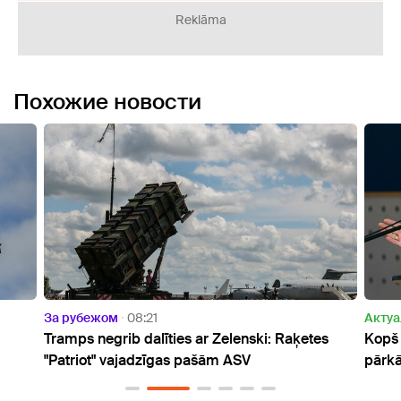
Reklāma
Похожие новости
Актуально
12:33
Raķetes
Kopš 2021. gada Valsts policijā fiksēti 57
pārkāpumi par alkohola lietošanu