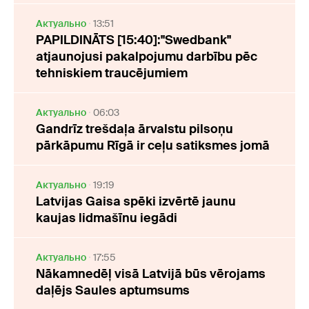
Актуально
13:51
PAPILDINĀTS [15:40]:"Swedbank"
atjaunojusi pakalpojumu darbību pēc
tehniskiem traucējumiem
Актуально
06:03
Gandrīz trešdaļa ārvalstu pilsoņu
pārkāpumu Rīgā ir ceļu satiksmes jomā
Актуально
19:19
Latvijas Gaisa spēki izvērtē jaunu
kaujas lidmašīnu iegādi
Актуально
17:55
Nākamnedēļ visā Latvijā būs vērojams
daļējs Saules aptumsums