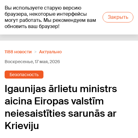
Вы используете старую версию
+15
°C
браузера, некоторые интерфейсы
Закрыть
могут работать. Мы рекомендуем вам
обновить ваш браузер!
Reklāma
1188 новости
Актуально
Воскресенье, 17 мая, 2026
Безопасность
Igaunijas ārlietu ministrs
aicina Eiropas valstīm
neiesaistīties sarunās ar
Krieviju