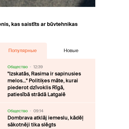
nis, kas saistīts ar būvtehnikas
Популярные
Новые
Oбщество
12:39
"Izskatās, Rasima ir sapinusies
melos..." Politiķes māte, kurai
piederot dzīvoklis Rīgā,
patiesībā strādā Latgalē
Oбщество
09:14
Dombrava atklāj iemeslu, kādēļ
sākotnēji tika slēgts