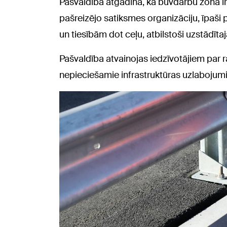
Pašvaldība atgādina, ka būvdarbu zonā ir 
pašreizējo satiksmes organizāciju, īpaši 
un tiesībām dot ceļu, atbilstoši uzstādīt
Pašvaldība atvainojas iedzīvotājiem par r
nepieciešamie infrastruktūras uzlabojumi