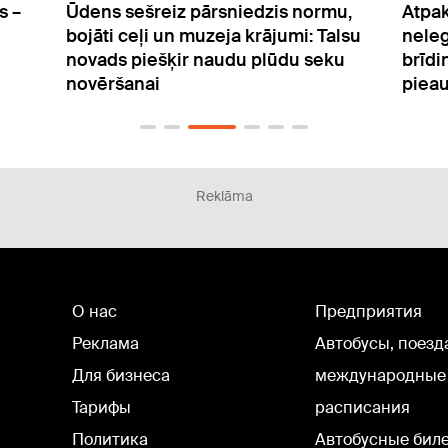
mu,
Atpakaļ uz Latviju: Igaunija sākusi
Risk
alsu
nelegālo migrantu atdošanu un
medi
ku
brīdina par migrācijas spiediena
viet
pieaugumu
Reklāma
О нас
Предприятия
Реклама
Автобусы, поезд
Для бизнеса
международные
Тарифы
расписания
Политика
Автобусные бил