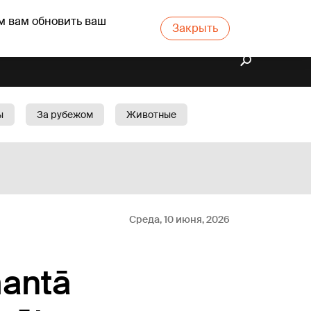
м вам обновить ваш
Закрыть
ы
За рубежом
Животные
rts
Бизнес
Cад
Среда, 10 июня, 2026
mantā