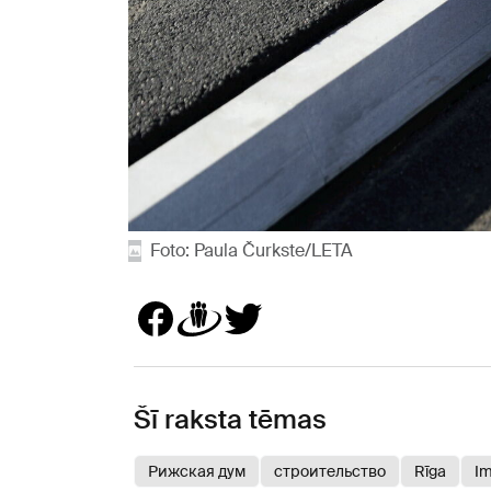
Foto: Paula Čurkste/LETA
Šī raksta tēmas
Рижская дум
строительство
Rīga
I