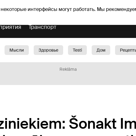
оз погоды
Гороскопы
 некоторые интерфейсы могут работать. Мы рекомендуе
приятия
Транспорт
Мысли
Здоровье
Testi
Дом
Рецепт
Красота
Дети
Машина
1188 play
Spo
Reklāma
dziniekiem: Šonakt I