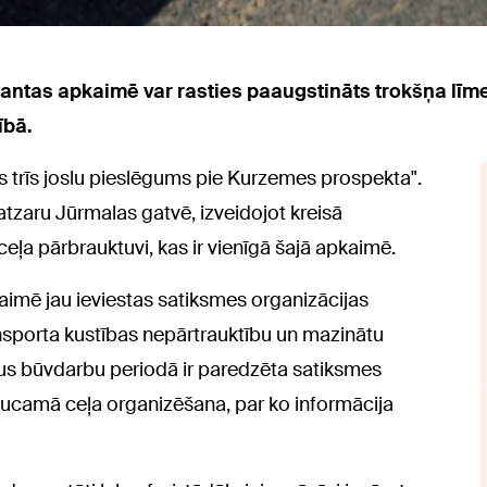
antas apkaimē var rasties paaugstināts trokšņa līme
ībā.
es trīs joslu pieslēgums pie Kurzemes prospekta".
atzaru Jūrmalas gatvē, izveidojot kreisā
ceļa pārbrauktuvi, kas ir vienīgā šajā apkaimē.
imē jau ieviestas satiksmes organizācijas
ansporta kustības nepārtrauktību un mazinātu
kus būvdarbu periodā ir paredzēta satiksmes
aucamā ceļa organizēšana, par ko informācija