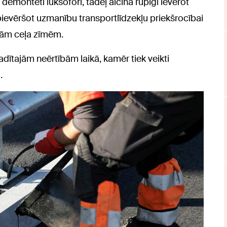
demontēti luksofori, tādēļ aicina rūpīgi ievērot
pievēršot uzmanību transportlīdzekļu priekšrocībai
ajām ceļa zīmēm.
adītajām neērtībām laikā, kamēr tiek veikti
.