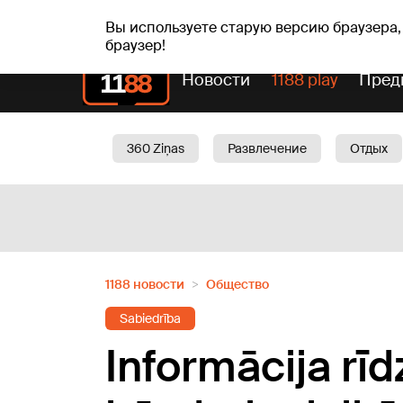
Прогн
чт, 06.08.2026.
+24
°C
Aisma, Askolds
Вы используете старую версию браузера,
браузер!
Новости
1188 play
Пред
360 Ziņas
Развлечение
Отдых
Oбщество
Актуально
Трафик
1188 новости
Oбщество
Sabiedrība
Informācija rī