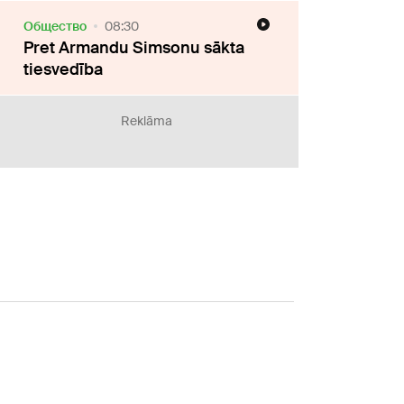
Oбщество
08:30
Pret Armandu Simsonu sākta
tiesvedība
Reklāma