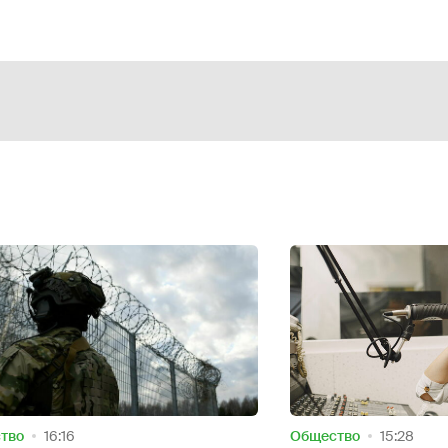
ство
15:28
Oбщество
14:10