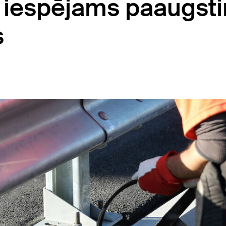
 iespējams paaugsti
s