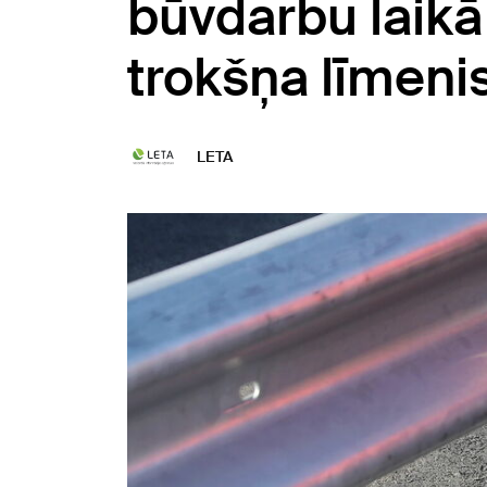
būvdarbu laikā
trokšņa līmeni
LETA