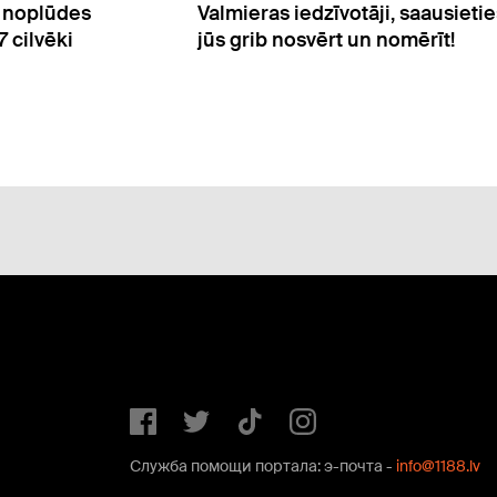
āji, saausieties –
Ūdens sešreiz pārsniedzis nor
n nomērīt!
bojāti ceļi un muzeja krājumi: T
novads piešķir naudu plūdu se
novēršanai
Служба помощи портала: э-почта -
info@1188.lv