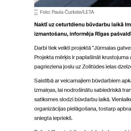
Foto: Paula Čurkste/LETA
Naktī uz ceturtdienu būvdarbu laikā Im
izmantošanu, informēja Rīgas pašvald
Darbi tiek veikti projektā "Jūrmalas gatv
Projekta mērķis ir paplašināt krustojuma 
pagrieziena joslu uz Zolitūdes ielas dzelz
Saistībā ar veicamajiem būvdarbiem apka
izmaiņas, lai nodrošinātu sabiedriskā tr
satiksmes slodzi būvdarbu laikā. Vienlai
organizācijas pielāgošana, tostarp apbr
sniegta iepriekš.