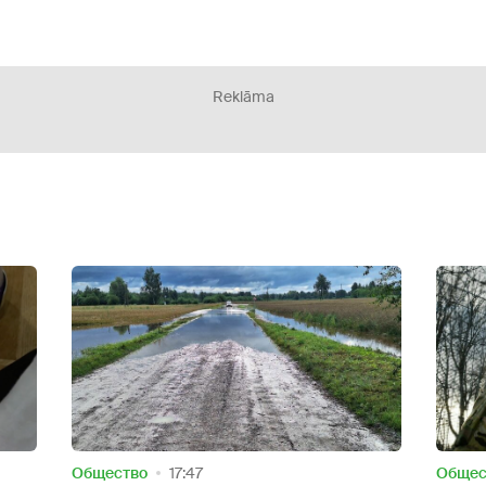
Reklāma
Oбщество
16:16
Oбще