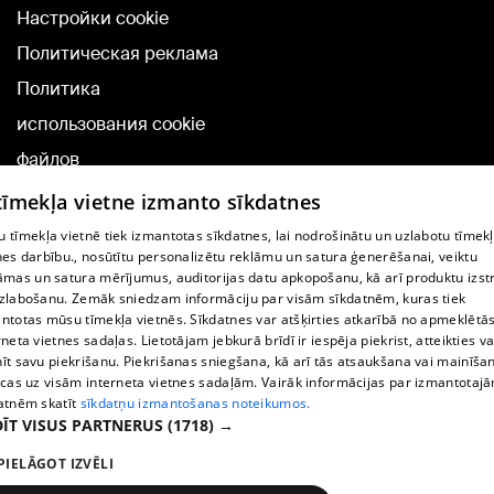
Настройки cookie
Политическая реклама
Политика
использования cookie
файлов
Добавление
 tīmekļa vietne izmanto sīkdatnes
комментариев
 tīmekļa vietnē tiek izmantotas sīkdatnes, lai nodrošinātu un uzlabotu tīmek
nes darbību., nosūtītu personalizētu reklāmu un satura ģenerēšanai, veiktu
āmas un satura mērījumus, auditorijas datu apkopošanu, kā arī produktu izst
TВ-программа
zlabošanu. Zemāk sniedzam informāciju par visām sīkdatnēm, kuras tiek
Условия договора
ntotas mūsu tīmekļa vietnēs. Sīkdatnes var atšķirties atkarībā no apmeklētā
rneta vietnes sadaļas. Lietotājam jebkurā brīdī ir iespēja piekrist, atteikties va
360 Ziņu kontakti
īt savu piekrišanu. Piekrišanas sniegšana, kā arī tās atsaukšana vai mainīša
ecas uz visām interneta vietnes sadaļām. Vairāk informācijas par izmantotaj
Helio Media
atnēm skatīt
sīkdatņu izmantošanas noteikumos.
ĪT VISUS PARTNERUS
(1718) →
Служба помощи портала: э-почта -
info@1188.lv
PIELĀGOT IZVĒLI
Copyright © 2004-2026 SIA HELIO MEDIA.