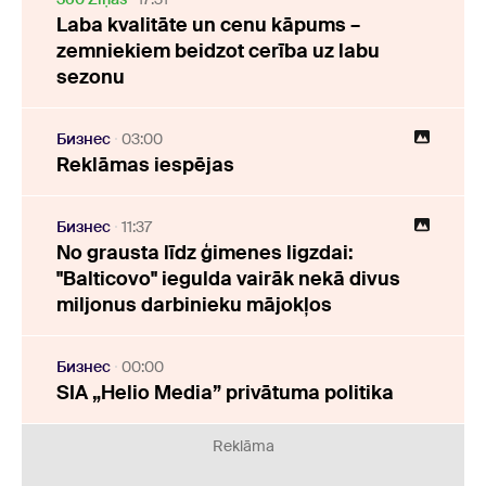
Laba kvalitāte un cenu kāpums –
zemniekiem beidzot cerība uz labu
sezonu
Бизнес
03:00
Reklāmas iespējas
Бизнес
11:37
No grausta līdz ģimenes ligzdai:
"Balticovo" iegulda vairāk nekā divus
miljonus darbinieku mājokļos
Бизнес
00:00
SIA „Helio Media” privātuma politika
Reklāma