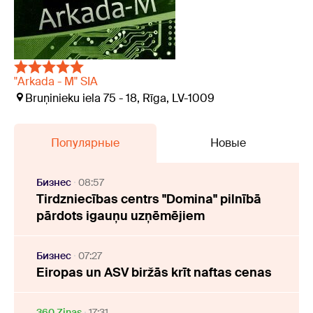
"Arkada - M" SIA
Bruņinieku iela 75 - 18, Rīga, LV-1009
Популярные
Новые
Бизнес
08:57
Tirdzniecības centrs "Domina" pilnībā
pārdots igauņu uzņēmējiem
Бизнес
07:27
Eiropas un ASV biržās krīt naftas cenas
360 Ziņas
17:31