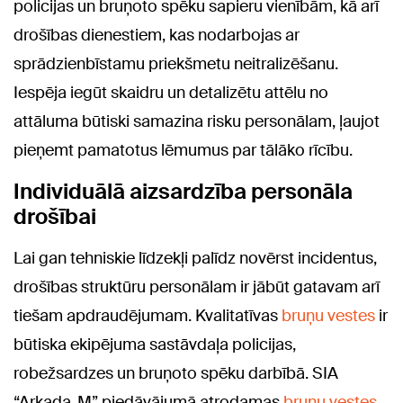
policijas un bruņoto spēku sapieru vienībām, kā arī
drošības dienestiem, kas nodarbojas ar
sprādzienbīstamu priekšmetu neitralizēšanu.
Iespēja iegūt skaidru un detalizētu attēlu no
attāluma būtiski samazina risku personālam, ļaujot
pieņemt pamatotus lēmumus par tālāko rīcību.
Individuālā aizsardzība personāla
drošībai
Lai gan tehniskie līdzekļi palīdz novērst incidentus,
drošības struktūru personālam ir jābūt gatavam arī
tiešam apdraudējumam. Kvalitatīvas
bruņu vestes
ir
būtiska ekipējuma sastāvdaļa policijas,
robežsardzes un bruņoto spēku darbībā. SIA
“Arkada-M” piedāvājumā atrodamas
bruņu vestes
,