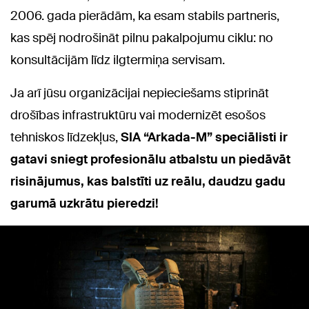
2006. gada pierādām, ka esam stabils partneris,
kas spēj nodrošināt pilnu pakalpojumu ciklu: no
konsultācijām līdz ilgtermiņa servisam.
Ja arī jūsu organizācijai nepieciešams stiprināt
drošības infrastruktūru vai modernizēt esošos
tehniskos līdzekļus,
SIA “Arkada-M” speciālisti ir
gatavi sniegt profesionālu atbalstu un piedāvāt
risinājumus, kas balstīti uz reālu, daudzu gadu
garumā uzkrātu pieredzi!