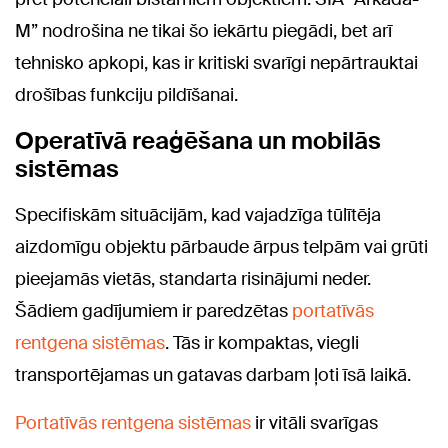
M” nodrošina ne tikai šo iekārtu piegādi, bet arī
tehnisko apkopi, kas ir kritiski svarīgi nepārtrauktai
drošības funkciju pildīšanai.
Operatīvā reaģēšana un mobilās
sistēmas
Specifiskām situācijām, kad vajadzīga tūlītēja
aizdomīgu objektu pārbaude ārpus telpām vai grūti
pieejamās vietās, standarta risinājumi neder.
Šādiem gadījumiem ir paredzētas
portatīvās
rentgena sistēmas
. Tās ir kompaktas, viegli
transportējamas un gatavas darbam ļoti īsā laikā.
Portatīvās rentgena sistēmas
ir vitāli svarīgas