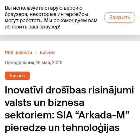
Вы используете старую версию
+20
°C
браузера, некоторые интерфейсы
Закрыть
могут работать. Мы рекомендуем вам
обновить ваш браузер!
Reklāma
1188 новости
Бизнес
Понедельник, 18 мая, 2026
Бизнес
Inovatīvi drošības risinājumi
valsts un biznesa
sektoriem: SIA “Arkada-M”
pieredze un tehnoloģijas