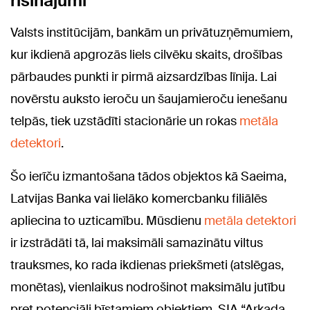
risinājumi
Valsts institūcijām, bankām un privātuzņēmumiem,
kur ikdienā apgrozās liels cilvēku skaits, drošības
pārbaudes punkti ir pirmā aizsardzības līnija. Lai
novērstu auksto ieroču un šaujamieroču ienešanu
telpās, tiek uzstādīti stacionārie un rokas
metāla
detektori
.
Šo ierīču izmantošana tādos objektos kā Saeima,
Latvijas Banka vai lielāko komercbanku filiālēs
apliecina to uzticamību. Mūsdienu
metāla detektori
ir izstrādāti tā, lai maksimāli samazinātu viltus
trauksmes, ko rada ikdienas priekšmeti (atslēgas,
monētas), vienlaikus nodrošinot maksimālu jutību
pret potenciāli bīstamiem objektiem. SIA “Arkada-