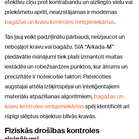
efektīvu cīņu pret kontrabandu un aizliegto vielu vai
priekšmetu apriti, neaizstājamas ir modernas
bagāžas un kravu kontroles rentgeniekārtas
.
Tās ļauj veikt padziļinātu pārbaudi, neizjaucot un
nebojājot kravu vai bagāžu. SIA “Arkada-M”
piedāvātie risinājumi tiek plaši izmantoti muitas
iestādēs un robežsardzes punktos, kur ātrums un
precizitāte ir noteicošie faktori. Pateicoties
augstajai attēla izšķirtspējai un inteliģentajiem
materiālu atpazīšanas algoritmiem,
bagāžas un
kravu kontroles rentgeniekārtas
spēj identificēt arī
rūpīgi slēptus objektus blīvās kravās.
Fiziskās drošības kontroles