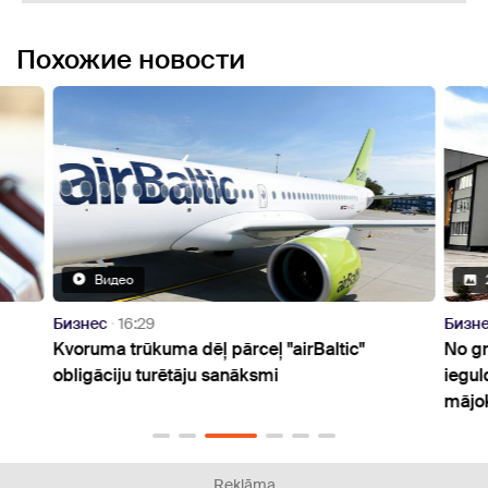
Похожие новости
Видео
Бизнес
16:29
Бизн
Kvoruma trūkuma dēļ pārceļ "airBaltic"
No gr
obligāciju turētāju sanāksmi
iegul
mājo
Reklāma