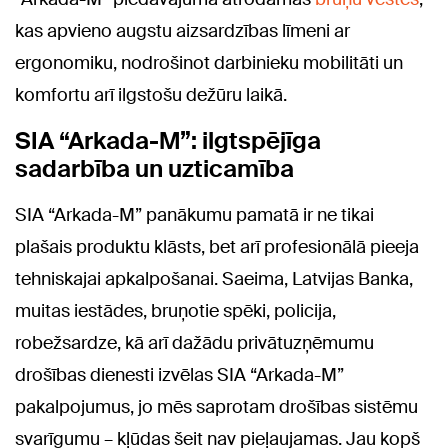
kas apvieno augstu aizsardzības līmeni ar
ergonomiku, nodrošinot darbinieku mobilitāti un
komfortu arī ilgstošu dežūru laikā.
SIA “Arkada-M”: ilgtspējīga
sadarbība un uzticamība
SIA “Arkada-M” panākumu pamatā ir ne tikai
plašais produktu klāsts, bet arī profesionālā pieeja
tehniskajai apkalpošanai. Saeima, Latvijas Banka,
muitas iestādes, bruņotie spēki, policija,
robežsardze, kā arī dažādu privātuzņēmumu
drošības dienesti izvēlas SIA “Arkada-M”
pakalpojumus, jo mēs saprotam drošības sistēmu
svarīgumu – kļūdas šeit nav pieļaujamas. Jau kopš