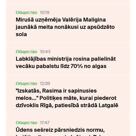
Oбщество
10:19
Mirušā uzņēmēja Valērija Maligina
jaunākā meita nonākusi uz apsūdzēto
sola
Oбщество
10:43
Labklājības ministrija rosina palielināt
vecāku pabalstu līdz 70% no algas
Oбщество
12:39
"Izskatās, Rasima ir sapinusies
melos..." Politiķes māte, kurai piederot
dzīvoklis Rīgā, patiesībā strādā Latgalē
Oбщество
17:47
Ūdens sešreiz pārsniedzis normu,