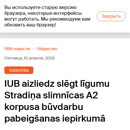
Вы используете старую версию
+21
°C
браузера, некоторые интерфейсы
Закрыть
могут работать. Мы рекомендуем вам
обновить ваш браузер!
Reklāma
1188 новости
Oбщество
Пятница, 10 апреля, 2026
Sabiedrība
IUB aizliedz slēgt līgumu
Stradiņa slimnīcas A2
korpusa būvdarbu
pabeigšanas iepirkumā