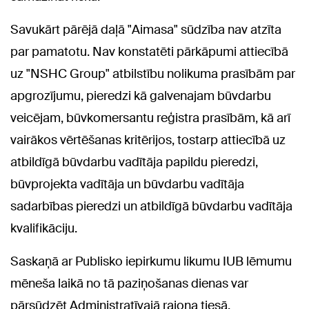
Savukārt pārējā daļā "Aimasa" sūdzība nav atzīta
par pamatotu. Nav konstatēti pārkāpumi attiecībā
uz "NSHC Group" atbilstību nolikuma prasībām par
apgrozījumu, pieredzi kā galvenajam būvdarbu
veicējam, būvkomersantu reģistra prasībām, kā arī
vairākos vērtēšanas kritērijos, tostarp attiecībā uz
atbildīgā būvdarbu vadītāja papildu pieredzi,
būvprojekta vadītāja un būvdarbu vadītāja
sadarbības pieredzi un atbildīgā būvdarbu vadītāja
kvalifikāciju.
Saskaņā ar Publisko iepirkumu likumu IUB lēmumu
mēneša laikā no tā paziņošanas dienas var
pārsūdzēt Administratīvajā rajona tiesā.