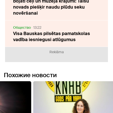
bojāti ceļi un muzeja krājumi: Talsu
novads piešķir naudu plūdu seku
novēršanai
Oбщество
13:22
Visa Bauskas pilsētas pamatskolas
vadība iesniegusi atlūgumus
Reklāma
Похожие новости