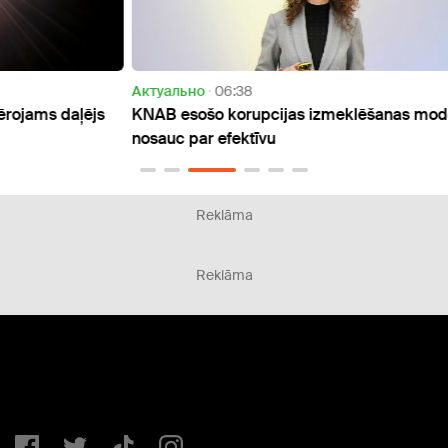
Актуально
06:38
Актуа
ējs
KNAB esošo korupcijas izmeklēšanas modeli
Dīzeļ
nosauc par efektīvu
ietek
Reklāma
Reklāma