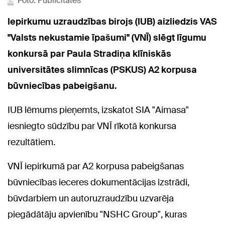
Foto: Publicitātes
Iepirkumu uzraudzības birojs (IUB) aizliedzis VAS
"Valsts nekustamie īpašumi" (VNĪ) slēgt līgumu
konkursā par Paula Stradiņa klīniskās
universitātes slimnīcas (PSKUS) A2 korpusa
būvniecības pabeigšanu.
IUB lēmums pieņemts, izskatot SIA "Aimasa"
iesniegto sūdzību par VNĪ rīkotā konkursa
rezultātiem.
VNĪ iepirkumā par A2 korpusa pabeigšanas
būvniecības ieceres dokumentācijas izstrādi,
būvdarbiem un autoruzraudzību uzvarēja
piegādātāju apvienību "NSHC Group", kuras