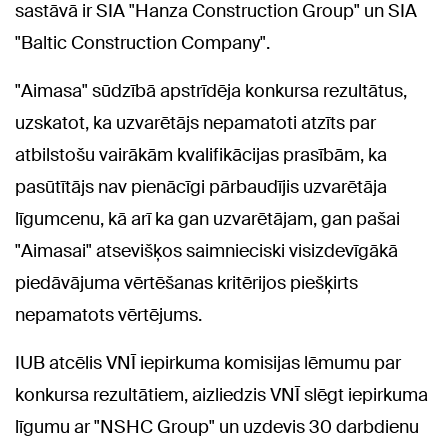
sastāvā ir SIA "Hanza Construction Group" un SIA
"Baltic Construction Company".
"Aimasa" sūdzībā apstrīdēja konkursa rezultātus,
uzskatot, ka uzvarētājs nepamatoti atzīts par
atbilstošu vairākām kvalifikācijas prasībām, ka
pasūtītājs nav pienācīgi pārbaudījis uzvarētāja
līgumcenu, kā arī ka gan uzvarētājam, gan pašai
"Aimasai" atsevišķos saimnieciski visizdevīgākā
piedāvājuma vērtēšanas kritērijos piešķirts
nepamatots vērtējums.
IUB atcēlis VNĪ iepirkuma komisijas lēmumu par
konkursa rezultātiem, aizliedzis VNĪ slēgt iepirkuma
līgumu ar "NSHC Group" un uzdevis 30 darbdienu