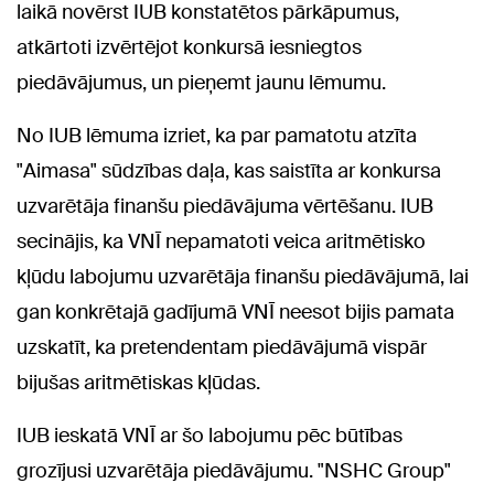
laikā novērst IUB konstatētos pārkāpumus,
atkārtoti izvērtējot konkursā iesniegtos
piedāvājumus, un pieņemt jaunu lēmumu.
No IUB lēmuma izriet, ka par pamatotu atzīta
"Aimasa" sūdzības daļa, kas saistīta ar konkursa
uzvarētāja finanšu piedāvājuma vērtēšanu. IUB
secinājis, ka VNĪ nepamatoti veica aritmētisko
kļūdu labojumu uzvarētāja finanšu piedāvājumā, lai
gan konkrētajā gadījumā VNĪ neesot bijis pamata
uzskatīt, ka pretendentam piedāvājumā vispār
bijušas aritmētiskas kļūdas.
IUB ieskatā VNĪ ar šo labojumu pēc būtības
grozījusi uzvarētāja piedāvājumu. "NSHC Group"