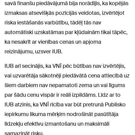
savā finanšu piedāvājumā bija norādījis, ka kopējās
izmaksas atsevišķās pozīcijās veidotas, izvērtējot
riska iestāšanās varbūtību, tādēļ tās nav
automātiski uzskatāmas par kļūdainām tikai tāpēc,
ka nesakrīt ar vienības cenas un apjoma
reizinājumu, uzsver IUB.
IUB arī secinājis, ka VNĪ pēc būtības nav izvērtējis,
vai uzvarētāja sākotnēji piedāvātā cena attiecībā uz
šiem darbiem nav nepamatoti zema un vai līgums
par šādu cenu vispār ir reāli izpildāms. Līdz ar to
IUB atzinis, ka VNĪ rīcība var būt pretrunā Publisko
iepirkumu likuma mērķim nodrošināt pasūtītāja
līdzekļu efektīvu izmantošanu un maksimāli
samazināt risku.