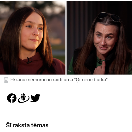
Ekrānuzņēmumi no raidījuma "Ģimene burkā"
Šī raksta tēmas