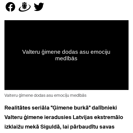
Valteru ģimene dodas asu emociju medībās
Realitātes seriāla "Ģimene burkā" dalībnieki
Valteru ģimene ieradusies Latvijas ekstremālo
izklaižu mekā Siguldā, lai pārbaudītu savas