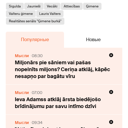
Sigulda
Jaunieši
Vecāki
Attiecības
Ģimene
Valteru ģimene
Lauris Valters
Realitātes seriāls "Ģimene burkā"
Популярные
Новые
Мысли
08:30
Miljonārs pie sāniem vai pašas
nopelnīts miljons? Ceriņa atklāj, kāpēc
nesapņo par bagātu vīru
Мысли
07:00
Ieva Adamss atklāj ārsta biedējošo
brīdinājumu par savu intīmo dzīvi
Мысли
09:34