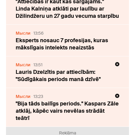
"Attiecības ir kaut kas sargājams."
Linda Kalniņa atklāti par laulību ar
Džilindžeru un 27 gadu vecuma starpību
Мысли
13:56
Eksperts nosauc 7 profesijas, kuras
mākslīgais intelekts neaizstās
Мысли
13:51
Lauris Dzelzītis par attiecībām:
"Sūdīgākais periods manā dzīvē"
Мысли
13:23
"Bija tāds bailīgs periods." Kaspars Zāle
atklāj, kāpēc vairs nevēlas strādāt
teātrī
Reklāma