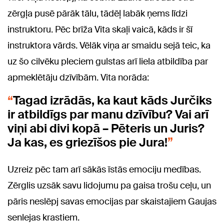
zērgļa pusē pārāk tālu, tādēļ labāk ņems līdzi
instruktoru. Pēc brīža Vita skaļi vaicā, kāds ir šī
instruktora vārds. Vēlāk viņa ar smaidu sejā teic, ka
uz šo cilvēku pleciem gulstas arī liela atbildība par
apmeklētāju dzīvībām. Vita norāda:
Tagad izrādās, ka kaut kāds Jurčiks
ir atbildīgs par manu dzīvību? Vai arī
viņi abi divi kopā – Pēteris un Juris?
Ja kas, es griezīšos pie Jura!
Uzreiz pēc tam arī sākās īstās emociju medības.
Zērglis uzsāk savu lidojumu pa gaisa trošu ceļu, un
pāris neslēpj savas emocijas par skaistajiem Gaujas
senlejas krastiem.