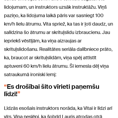
lidojumam, un instruktors uzsāk instruktāžu. Viņš
paziņo, ka lidojuma laikā pāris var sasniegt 100
km/h lielu ātrumu. Vita spriež, ka tas ir ļoti daudz, un
salīdzina šo ātrumu ar skrituļslidu izbraucienu. Jau
iepriekš vēstījām, ka viņa aizraujas ar
skrituļslidošanu. Realitātes seriāla dalībniece prāto,
ka, braucot ar skrituļslidām, viņa spēj attīstīt
aptuveni 60 km/h lielu ātrumu. Šī iemesla dēļ viņa
satraukumā ironiski lemj:
Es drošībai šito vīrieti paņemšu
līdzi!
Līdzās esošais instruktors norāda, ka Vitai ir līdzi arī
vīrs. Viņa neslēpj, ka šobrīd Lauris atrodas otrā