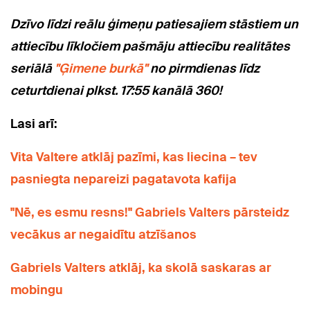
Dzīvo līdzi reālu ģimeņu patiesajiem stāstiem un
attiecību līkločiem pašmāju attiecību realitātes
seriālā
"Ģimene burkā"
no pirmdienas līdz
ceturtdienai plkst. 17:55 kanālā 360!
Lasi arī:
Vita Valtere atklāj pazīmi, kas liecina – tev
pasniegta nepareizi pagatavota kafija
"Nē, es esmu resns!" Gabriels Valters pārsteidz
vecākus ar negaidītu atzīšanos
Gabriels Valters atklāj, ka skolā saskaras ar
mobingu