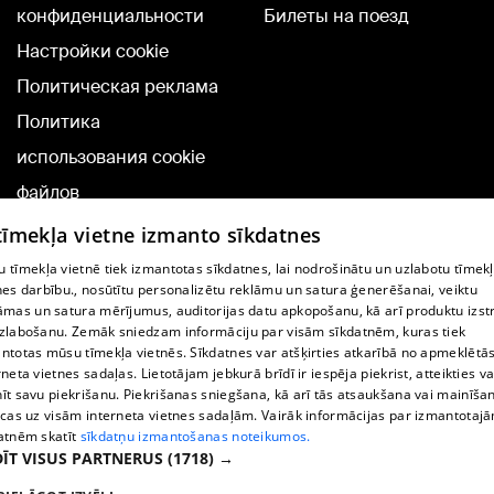
конфиденциальности
Билеты на поезд
Настройки cookie
Политическая реклама
Политика
использования cookie
файлов
Добавление
 tīmekļa vietne izmanto sīkdatnes
комментариев
 tīmekļa vietnē tiek izmantotas sīkdatnes, lai nodrošinātu un uzlabotu tīmek
nes darbību., nosūtītu personalizētu reklāmu un satura ģenerēšanai, veiktu
āmas un satura mērījumus, auditorijas datu apkopošanu, kā arī produktu izst
TВ-программа
zlabošanu. Zemāk sniedzam informāciju par visām sīkdatnēm, kuras tiek
Условия договора
ntotas mūsu tīmekļa vietnēs. Sīkdatnes var atšķirties atkarībā no apmeklētā
rneta vietnes sadaļas. Lietotājam jebkurā brīdī ir iespēja piekrist, atteikties va
360 Ziņu kontakti
īt savu piekrišanu. Piekrišanas sniegšana, kā arī tās atsaukšana vai mainīša
ecas uz visām interneta vietnes sadaļām. Vairāk informācijas par izmantotaj
Helio Media
atnēm skatīt
sīkdatņu izmantošanas noteikumos.
ĪT VISUS PARTNERUS
(1718) →
Служба помощи портала: э-почта -
info@1188.lv