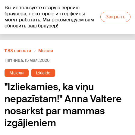
Вы используете старую версию
+20
°C
браузера, некоторые интерфейсы
Закрыть
могут работать. Мы рекомендуем вам
обновить ваш браузер!
Reklāma
1188 новости
Мысли
Пятница, 15 мая, 2026
Мысли
Izklaide
"Izliekamies, ka viņu
nepazīstam!" Anna Valtere
nosarkst par mammas
izgājieniem