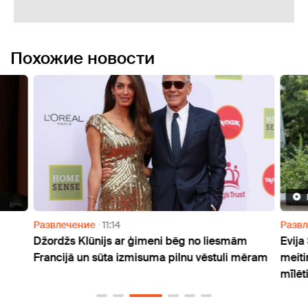
Похожие новости
Развлечение
11:14
Разв
Džordžs Klūnijs ar ģimeni bēg no liesmām
Evija
Francijā un sūta izmisuma pilnu vēstuli mēram
meiti
mīlēti