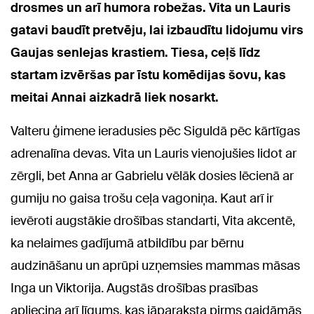
drosmes un arī humora robežas. Vita un Lauris
gatavi baudīt pretvēju, lai izbaudītu lidojumu virs
Gaujas senlejas krastiem. Tiesa, ceļš līdz
startam izvēršas par īstu komēdijas šovu, kas
meitai Annai aizkadrā liek nosarkt.
Valteru ģimene ieradusies pēc Siguldā pēc kārtīgas
adrenalīna devas. Vita un Lauris vienojušies lidot ar
zērgli, bet Anna ar Gabrielu vēlāk dosies lēcienā ar
gumiju no gaisa trošu ceļa vagoniņa. Kaut arī ir
ievēroti augstākie drošības standarti, Vita akcentē,
ka nelaimes gadījumā atbildību par bērnu
audzināšanu un aprūpi uzņemsies mammas māsas
Inga un Viktorija. Augstās drošības prasības
apliecina arī līgums, kas jāparaksta pirms gaidāmās