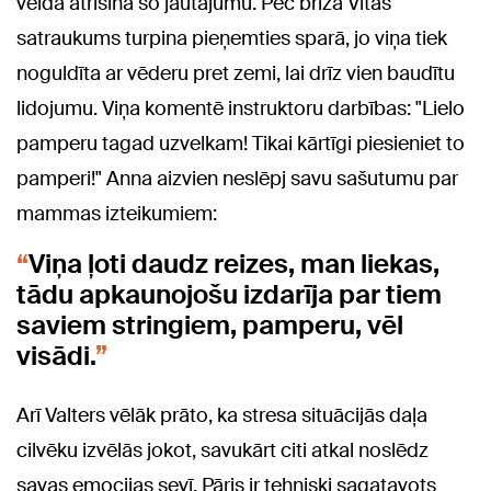
veidā atrisina šo jautājumu. Pēc brīža Vitas
satraukums turpina pieņemties sparā, jo viņa tiek
noguldīta ar vēderu pret zemi, lai drīz vien baudītu
lidojumu. Viņa komentē instruktoru darbības: "Lielo
pamperu tagad uzvelkam! Tikai kārtīgi piesieniet to
pamperi!" Anna aizvien neslēpj savu sašutumu par
mammas izteikumiem:
Viņa ļoti daudz reizes, man liekas,
tādu apkaunojošu izdarīja par tiem
saviem stringiem, pamperu, vēl
visādi.
Arī Valters vēlāk prāto, ka stresa situācijās daļa
cilvēku izvēlās jokot, savukārt citi atkal noslēdz
savas emocijas sevī. Pāris ir tehniski sagatavots