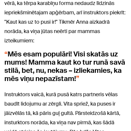
vērā, ka tērpa karabīņu forma nedaudz līdzinās
iepriekšminētajam apģērbam, arī instruktors piekrīt:
"Kaut kas uz to pusi ir!" Tikmēr Anna aizkadrā
norāda, ka viņa jūtas neērti par mammas
izteikumiem:
Mēs esam populāri! Visi skatās uz
mums! Mamma kaut ko tur runā savā
stilā, bet, nu, nekas – izliekamies, ka
mēs viņu nepazīstam!
Instruktors vaicā, kurā pusā katrs partneris vēlas
baudīt lidojumu ar zērgli. Vita spriež, ka puses ir
jāizvēlās tā, kā pāris guļ gultā. Pārsteidzošā kārtā,
insturktors norāda, ka viņa nav pirmā, kas šādā