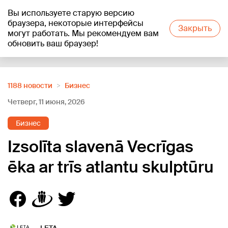
Вы используете старую версию
+16
°C
браузера, некоторые интерфейсы
Закрыть
могут работать. Мы рекомендуем вам
обновить ваш браузер!
Reklāma
1188 новости
Бизнес
Четверг, 11 июня, 2026
Бизнес
Izsolīta slavenā Vecrīgas
ēka ar trīs atlantu skulptūru