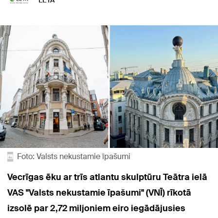
LETA
Foto: Valsts nekustamie īpašumi
Vecrīgas ēku ar trīs atlantu skulptūru Teātra ielā
VAS "Valsts nekustamie īpašumi" (VNĪ) rīkotā
izsolē par 2,72 miljoniem eiro iegādājusies