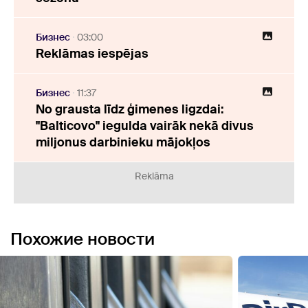
Бизнес
03:00
Reklāmas iespējas
Бизнес
11:37
No grausta līdz ģimenes ligzdai:
"Balticovo" iegulda vairāk nekā divus
miljonus darbinieku mājokļos
Reklāma
Похожие новости