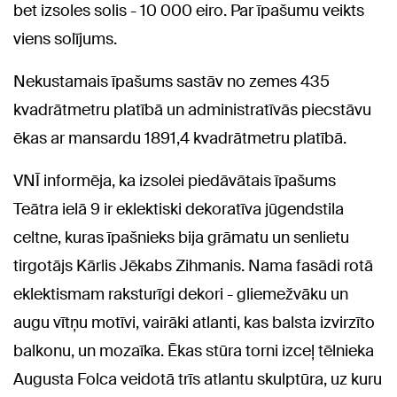
bet izsoles solis - 10 000 eiro. Par īpašumu veikts
viens solījums.
Nekustamais īpašums sastāv no zemes 435
kvadrātmetru platībā un administratīvās piecstāvu
ēkas ar mansardu 1891,4 kvadrātmetru platībā.
VNĪ informēja, ka izsolei piedāvātais īpašums
Teātra ielā 9 ir eklektiski dekoratīva jūgendstila
celtne, kuras īpašnieks bija grāmatu un senlietu
tirgotājs Kārlis Jēkabs Zihmanis. Nama fasādi rotā
eklektismam raksturīgi dekori - gliemežvāku un
augu vītņu motīvi, vairāki atlanti, kas balsta izvirzīto
balkonu, un mozaīka. Ēkas stūra torni izceļ tēlnieka
Augusta Folca veidotā trīs atlantu skulptūra, uz kuru