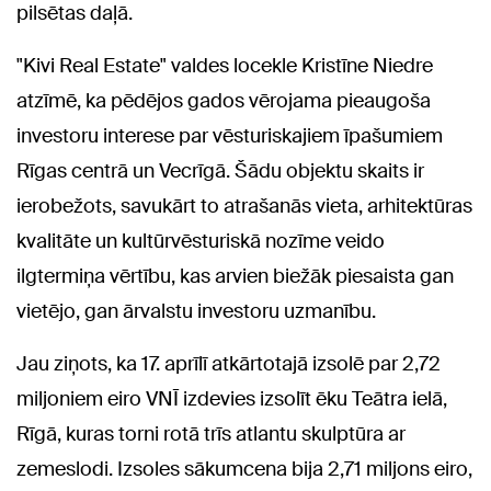
pilsētas daļā.
"Kivi Real Estate" valdes locekle Kristīne Niedre
atzīmē, ka pēdējos gados vērojama pieaugoša
investoru interese par vēsturiskajiem īpašumiem
Rīgas centrā un Vecrīgā. Šādu objektu skaits ir
ierobežots, savukārt to atrašanās vieta, arhitektūras
kvalitāte un kultūrvēsturiskā nozīme veido
ilgtermiņa vērtību, kas arvien biežāk piesaista gan
vietējo, gan ārvalstu investoru uzmanību.
Jau ziņots, ka 17. aprīlī atkārtotajā izsolē par 2,72
miljoniem eiro VNĪ izdevies izsolīt ēku Teātra ielā,
Rīgā, kuras torni rotā trīs atlantu skulptūra ar
zemeslodi. Izsoles sākumcena bija 2,71 miljons eiro,