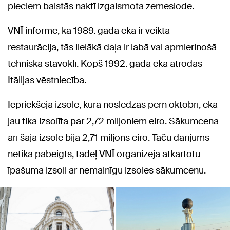
pleciem balstās naktī izgaismota zemeslode.
VNĪ informē, ka 1989. gadā ēkā ir veikta
restaurācija, tās lielākā daļa ir labā vai apmierinošā
tehniskā stāvoklī. Kopš 1992. gada ēkā atrodas
Itālijas vēstniecība.
Iepriekšējā izsolē, kura noslēdzās pērn oktobrī, ēka
jau tika izsolīta par 2,72 miljoniem eiro. Sākumcena
arī šajā izsolē bija 2,71 miljons eiro. Taču darījums
netika pabeigts, tādēļ VNĪ organizēja atkārtotu
īpašuma izsoli ar nemainīgu izsoles sākumcenu.