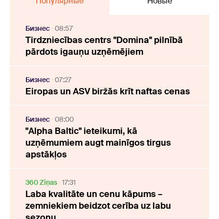
Популярные
Новые
Бизнес
08:57
Tirdzniecības centrs "Domina" pilnībā
pārdots igauņu uzņēmējiem
Бизнес
07:27
Eiropas un ASV biržās krīt naftas cenas
Бизнес
08:00
"Alpha Baltic" ieteikumi, kā
uzņēmumiem augt mainīgos tirgus
apstākļos
360 Ziņas
17:31
Laba kvalitāte un cenu kāpums –
zemniekiem beidzot cerība uz labu
sezonu