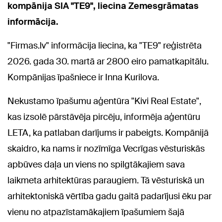
kompānija SIA "TE9", liecina Zemesgrāmatas
informācija.
"Firmas.lv" informācija liecina, ka "TE9" reģistrēta
2026. gada 30. martā ar 2800 eiro pamatkapitālu.
Kompānijas īpašniece ir Inna Kurilova.
Nekustamo īpašumu aģentūra "Kivi Real Estate",
kas izsolē pārstāvēja pircēju, informēja aģentūru
LETA, ka patlaban darījums ir pabeigts. Kompānijā
skaidro, ka nams ir nozīmīga Vecrīgas vēsturiskās
apbūves daļa un viens no spilgtākajiem sava
laikmeta arhitektūras paraugiem. Tā vēsturiskā un
arhitektoniskā vērtība gadu gaitā padarījusi ēku par
vienu no atpazīstamākajiem īpašumiem šajā