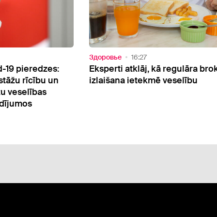
Здоровье
15:41
ā regulāra brokastu
Rīgas Dzemdību nams finansē
 veselību
trūkuma dēļ spiests uz laiku sl
visu sesto stāvu