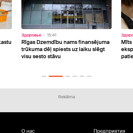
Здоровье
15:27
Oбще
juma
Mīts par astoņām glāzēm dienā:
Rink
ēgt
eksperti atklāj, cik daudz ūdens
papi
patiesībā nepieciešams
cuku
Reklāma
О нас
Предприятия