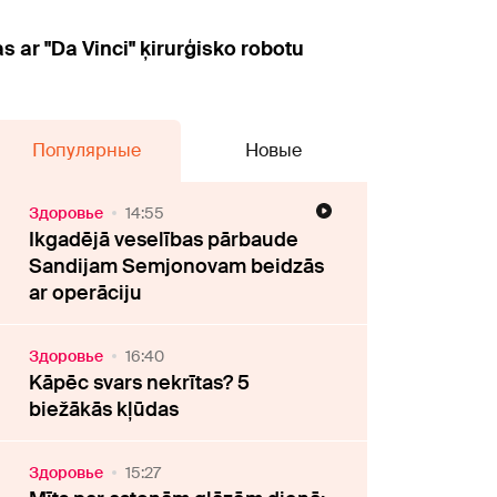
s ar "Da Vinci" ķirurģisko robotu
Популярные
Новые
Здоровье
14:55
Ikgadējā veselības pārbaude
Sandijam Semjonovam beidzās
ar operāciju
Здоровье
16:40
Kāpēc svars nekrītas? 5
biežākās kļūdas
Здоровье
15:27