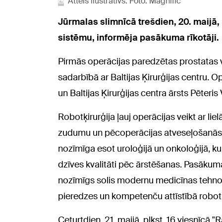
Attēls ilustratīvs. Foto: Magnific
Jūrmalas slimnīcā trešdien, 20. maijā, 
sistēmu, informēja pasākuma rīkotāji.
Pirmās operācijas paredzētas prostatas 
sadarbībā ar Baltijas Ķirurģijas centru. Op
un Baltijas Ķirurģijas centra ārsts Pēteri
Robotķirurģija ļauj operācijas veikt ar lie
zudumu un pēcoperācijas atveseļošanās lai
nozīmīga esot uroloģijā un onkoloģijā, ku
dzīves kvalitāti pēc ārstēšanas. Pasākuma 
nozīmīgs solis modernu medicīnas tehnoloģ
pieredzes un kompetenču attīstībā robotķ
Ceturtdien, 21. maijā, plkst. 16 viesnīcā "