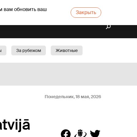
м вам обновить ваш
Закрыть
ы
За рубежом
Животные
rts
Бизнес
Cад
Понедельник, 18 мая, 2026
tvijā