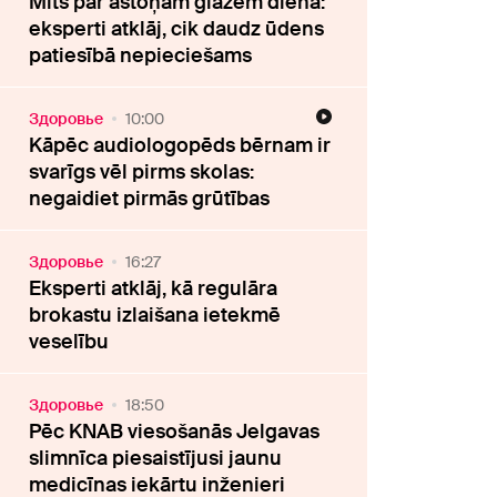
Mīts par astoņām glāzēm dienā:
eksperti atklāj, cik daudz ūdens
patiesībā nepieciešams
Здоровье
10:00
Kāpēc audiologopēds bērnam ir
svarīgs vēl pirms skolas:
negaidiet pirmās grūtības
Здоровье
16:27
Eksperti atklāj, kā regulāra
brokastu izlaišana ietekmē
veselību
Здоровье
18:50
Pēc KNAB viesošanās Jelgavas
slimnīca piesaistījusi jaunu
medicīnas iekārtu inženieri