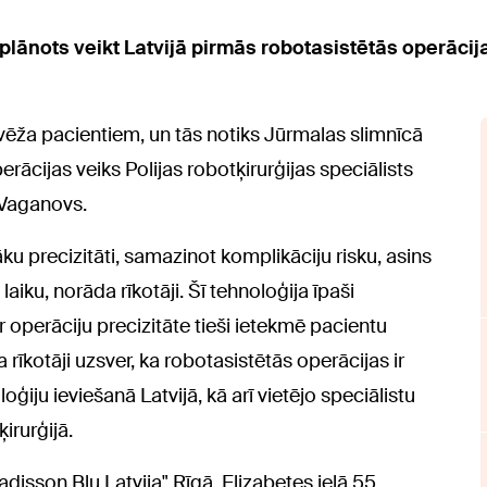
plānots veikt Latvijā pirmās robotasistētās operācija
vēža pacientiem, un tās notiks Jūrmalas slimnīcā
erācijas veiks Polijas robotķirurģijas speciālists
s Vaganovs.
lāku precizitāti, samazinot komplikāciju risku, asins
ku, norāda rīkotāji. Šī tehnoloģija īpaši
r operāciju precizitāte tieši ietekmē pacientu
rīkotāji uzsver, ka robotasistētās operācijas ir
iju ieviešanā Latvijā, kā arī vietējo speciālistu
irurģijā.
Radisson Blu Latvija" Rīgā, Elizabetes ielā 55,