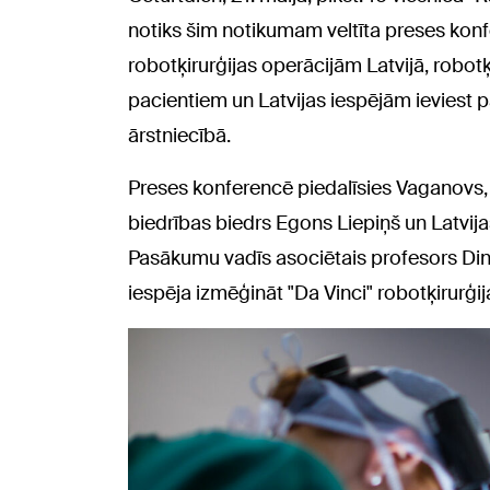
notiks šim notikumam veltīta preses konf
robotķirurģijas operācijām Latvijā, robo
pacientiem un Latvijas iespējām ieviest 
ārstniecībā.
Preses konferencē piedalīsies Vaganovs, L
biedrības biedrs Egons Liepiņš un Latvija
Pasākumu vadīs asociētais profesors Din
iespēja izmēģināt "Da Vinci" robotķirurģi