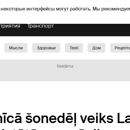
Прогноз погоды
Гороскопы
 некоторые интерфейсы могут работать. Мы рекомендуе
приятия
Транспорт
Мысли
Здоровье
Testi
Дом
Рецепт
Красота
Дети
Машина
1188 play
Spo
Reklāma
īcā šonedēļ veiks La