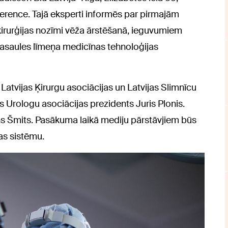
erence. Tajā eksperti informēs par pirmajām
tķirurģijas nozīmi vēža ārstēšanā, ieguvumiem
pasaules līmeņa medicīnas tehnoloģijas
atvijas Ķirurgu asociācijas un Latvijas Slimnīcu
s Urologu asociācijas prezidents Juris Plonis.
s Šmits. Pasākuma laikā mediju pārstāvjiem būs
jas sistēmu.