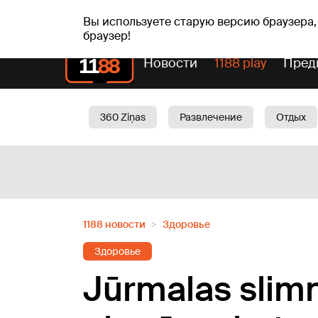
чт, 06.08.2026.
+21
°C
Alfrēds, Fredis, Madars
Вы используете старую версию браузера,
браузер!
Новости
1188 play
Пред
360 Ziņas
Развлечение
Отдых
Oбщество
Актуально
Трафик
1188 новости
Здоровье
Здоровье
Jūrmalas slimn