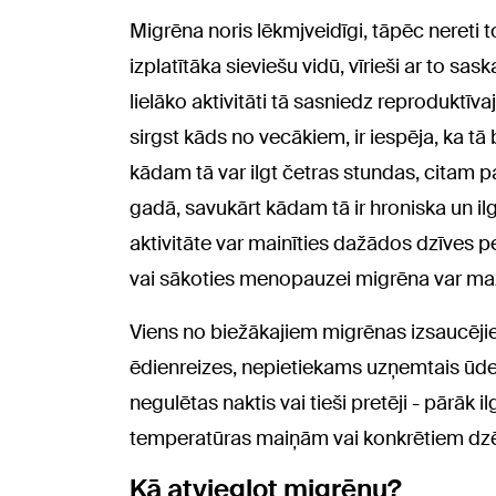
Migrēna noris lēkmjveidīgi, tāpēc nereti 
izplatītāka sieviešu vidū, vīrieši ar to sa
lielāko aktivitāti tā sasniedz reproduktīv
sirgst kāds no vecākiem, ir iespēja, ka t
kādam tā var ilgt četras stundas, citam pa
gadā, savukārt kādam tā ir hroniska un il
aktivitāte var mainīties dažādos dzīves 
vai sākoties menopauzei migrēna var maz
Viens no biežākajiem migrēnas izsaucējiem
ēdienreizes, nepietiekams uzņemtais ūde
negulētas naktis vai tieši pretēji - pārāk 
temperatūras maiņām vai konkrētiem dzēri
Kā atvieglot migrēnu?