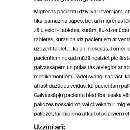
Migrēnas pacientu dzīvi var ievērojami at
tikai samazina sāpes, bet arī migrēnas l
zāļu veidi - tabletes, kurām jāuzdzer ūde
tabletes, kuras palīdz pacientiem ar vemš
uzdzert tabletei, kā arī injekcijas. Tomēr
pacientiem nekad mūžā neaiziet pie ārsta
galvassāpēm un pūlas tās atvieglot ar a
medikamentiem. Tādēļ svarīgi saprast, k
atrast dažādus veidus, kā pacientam palīd
Galvassāpju pacientu biedrība iesaka vērs
palīdzēs noskaidrot, vai cilvēkam ir mig
palīdzēt, lai migrēna atkārtotos arvien ret
Uzzini arī: