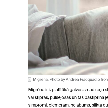
Migrēna, Photo by Andrea Piacquadio fro
Migrēna ir izplatītākā galvas smadzeņu sli
vai stipras, pulsējošas un tās pastiprina j
simptomi, piemēram, nelabums, slikta dūša