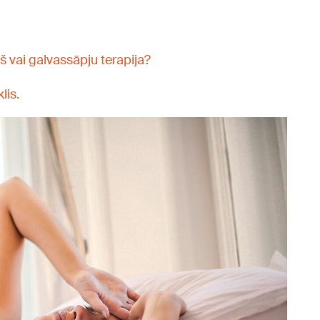
 vai galvassāpju terapija?
lis.