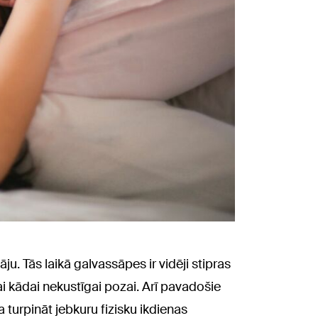
ju. Tās laikā galvassāpes ir vidēji stipras
 vai kādai nekustīgai pozai. Arī pavadošie
turpināt jebkuru fizisku ikdienas