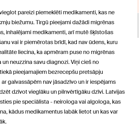
vieglot pareizi piemeklēti medikamenti, kas ne
ēkmju biežumu. Tirgū pieejami dažādi migrēnas
ns, inhalējami medikamenti, arī mutē šķīstošas
anu vai ir piemērotas brīdī, kad nav ūdens, kuru
 realitāte liecina, ka apmēram puse no migrēnas
 un neuzzina savu diagnozi. Viņi cieš no
ptiekā pieejamajiem bezrecepšu pretsāpju
a ar galvassāpēm nav jāsadzīvo un ir iespējams
zēt dzīvot vieglāku un pilnvērtīgāku dzīvi. Latvijas
ties pie speciālista - neirologa vai algologa, kas
rēna, kādus medikamentus labāk lietot un kas var
āk.