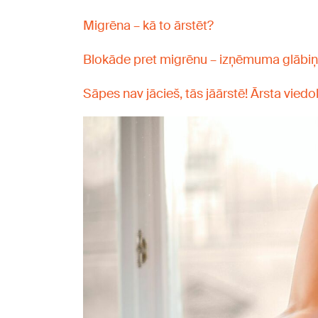
Migrēna – kā to ārstēt?
Blokāde pret migrēnu – izņēmuma glābiņš
Sāpes nav jācieš, tās jāārstē! Ārsta viedok