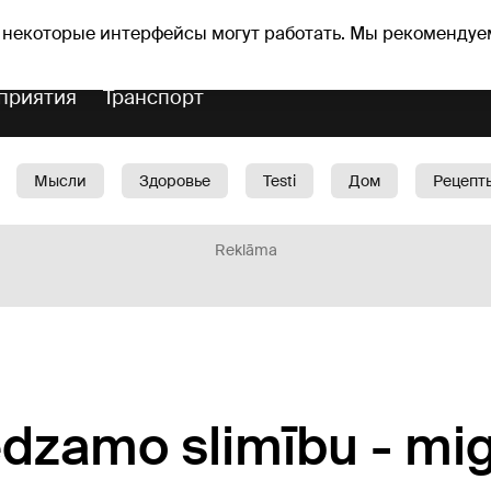
Прогноз погоды
Гороскопы
vefa
 некоторые интерфейсы могут работать. Мы рекомендуе
приятия
Транспорт
Мысли
Здоровье
Testi
Дом
Рецепт
Красота
Дети
Машина
1188 play
Spo
Reklāma
edzamo slimību - mi