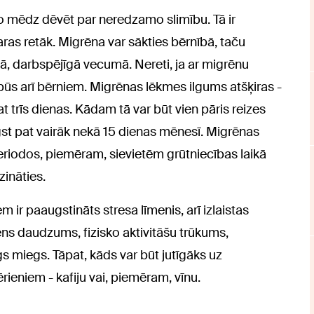
to mēdz dēvēt par neredzamo slimību. Tā ir
skaras retāk. Migrēna var sākties bērnībā, taču
ajā, darbspējīgā vecumā. Nereti, ja ar migrēnu
ā būs arī bērniem. Migrēnas lēkmes ilgums atšķiras -
t trīs dienas. Kādam tā var būt vien pāris reizes
gst pat vairāk nekā 15 dienas mēnesī. Migrēnas
periodos, piemēram, sievietēm grūtniecības laikā
ināties.
 ir paaugstināts stresa līmenis, arī izlaistas
ns daudzums, fizisko aktivitāšu trūkums,
ilgs miegs. Tāpat, kāds var būt jutīgāks uz
eniem - kafiju vai, piemēram, vīnu.