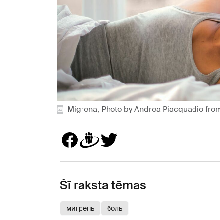
Migrēna, Photo by Andrea Piacquadio fro
Šī raksta tēmas
мигрень
боль