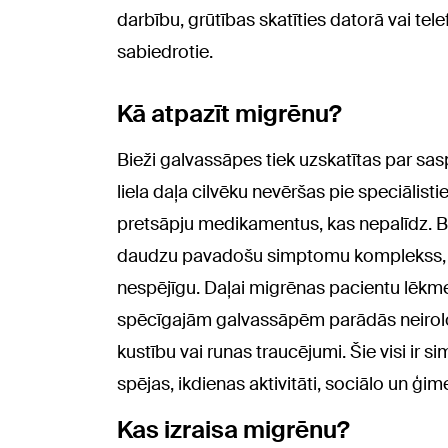
darbību, grūtības skatīties datorā vai tel
sabiedrotie.
Kā atpazīt migrēnu?
Bieži galvassāpes tiek uzskatītas par sa
liela daļa cilvēku nevēršas pie speciālisti
pretsāpju medikamentus, kas nepalīdz. Be
daudzu pavadošu simptomu komplekss, ka
nespējīgu. Daļai migrēnas pacientu lēkmei
spēcīgajām galvassāpēm parādās neiroloģ
kustību vai runas traucējumi. Šie visi ir
spējas, ikdienas aktivitāti, sociālo un ģim
Kas izraisa migrēnu?