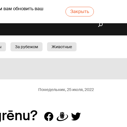
м вам обновить ваш
Закрыть
ы
За рубежом
Животные
rts
Бизнес
Cад
Понедельник, 25 июля, 2022
grēnu?