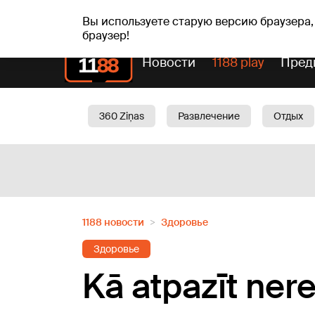
вс, 09.08.2026.
+22
°C
Genoveva, Madara, Geno
Вы используете старую версию браузера,
браузер!
Новости
1188 play
Пред
360 Ziņas
Развлечение
Отдых
Oбщество
Актуально
Трафик
1188 новости
Здоровье
Здоровье
Kā atpazīt ner