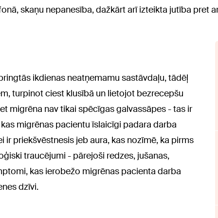
efonā, skaņu nepanesība, dažkārt arī izteikta jutība pre
springtās ikdienas neatņemamu sastāvdaļu, tādēļ
em, turpinot ciest klusībā un lietojot bezrecepšu
t migrēna nav tikai spēcīgas galvassāpes - tas ir
s migrēnas pacientu īslaicīgi padara darba
 ir priekšvēstnesis jeb aura, kas nozīmē, ka pirms
iski traucējumi - pārejoši redzes, jušanas,
 simptomi, kas ierobežo migrēnas pacienta darba
enes dzīvi.