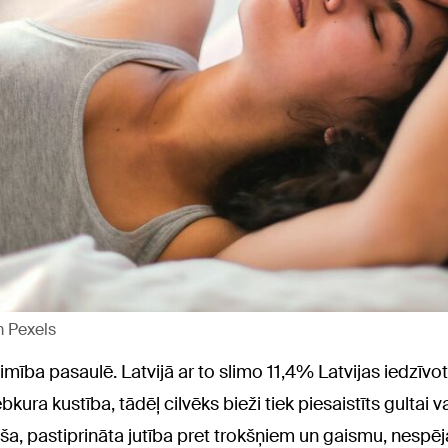
m Pexels
mība pasaulē. Latvijā ar to slimo 11,4% Latvijas iedzīvotā
ebkura kustība, tādēļ cilvēks bieži tiek piesaistīts gultai
, pastiprināta jutība pret trokšņiem un gaismu, nespēja 