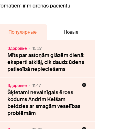
t aromātiem ir migrēnas pacientu
Популярные
Новые
Здоровье
15:27
Mīts par astoņām glāzēm dienā:
eksperti atklāj, cik daudz ūdens
patiesībā nepieciešams
Здоровье
11:47
Šķietami nevainīgais ērces
kodums Andrim Keišam
beidzies ar smagām veselības
problēmām