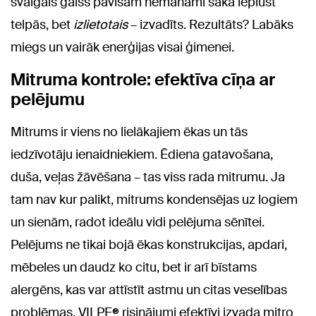
svaigais gaiss pavisam nemanāmi sāka ieplūst
telpās, bet
izlietotais
– izvadīts. Rezultāts? Labāks
miegs un vairāk enerģijas visai ģimenei.
Mitruma kontrole: efektīva cīņa ar
pelējumu
Mitrums ir viens no lielākajiem ēkas un tās
iedzīvotāju ienaidniekiem. Ēdiena gatavošana,
duša, veļas žāvēšana – tas viss rada mitrumu. Ja
tam nav kur palikt, mitrums kondensējas uz logiem
un sienām, radot ideālu vidi pelējuma sēnītei.
Pelējums ne tikai bojā ēkas konstrukcijas, apdari,
mēbeles un daudz ko citu, bet ir arī bīstams
alergēns, kas var attīstīt astmu un citas veselības
problēmas. VILPE® risinājumi efektīvi izvada mitro