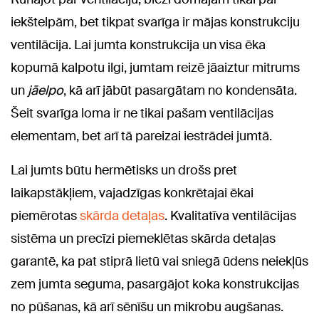
iekštelpām, bet tikpat svarīga ir mājas konstrukciju
ventilācija. Lai jumta konstrukcija un visa ēka
kopumā kalpotu ilgi, jumtam reizē jāaiztur mitrums
un
jāelpo
, kā arī jābūt pasargātam no kondensāta.
Šeit svarīga loma ir ne tikai pašam ventilācijas
elementam, bet arī tā pareizai iestrādei jumtā.
Lai jumts būtu hermētisks un drošs pret
laikapstākļiem, vajadzīgas konkrētajai ēkai
piemērotas
skārda detaļas
. Kvalitatīva ventilācijas
sistēma un precīzi piemeklētas skārda detaļas
garantē, ka pat stiprā lietū vai sniegā ūdens neiekļūs
zem jumta seguma, pasargājot koka konstrukcijas
no pūšanas, kā arī sēnīšu un mikrobu augšanas.