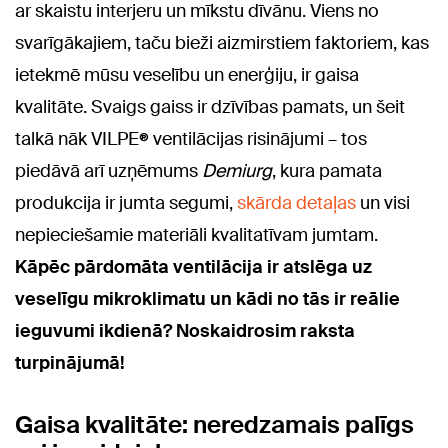
ar skaistu interjeru un mīkstu dīvānu. Viens no
svarīgākajiem, taču bieži aizmirstiem faktoriem, kas
ietekmē mūsu veselību un enerģiju, ir gaisa
kvalitāte. Svaigs gaiss ir dzīvības pamats, un šeit
talkā nāk VILPE® ventilācijas risinājumi – tos
piedāvā arī uzņēmums
Demiurg
, kura pamata
produkcija ir jumta segumi,
skārda detaļas
un visi
nepieciešamie materiāli kvalitatīvam jumtam.
Kāpēc pārdomāta ventilācija ir atslēga uz
veselīgu mikroklimatu un kādi no tās ir reālie
ieguvumi ikdienā? Noskaidrosim raksta
turpinājumā!
Gaisa kvalitāte: neredzamais palīgs