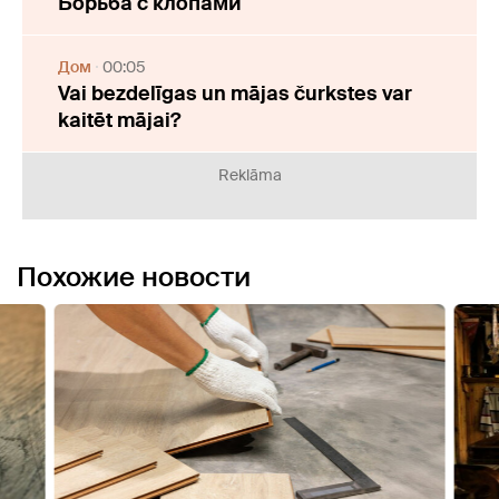
Борьба с клопами
Дом
00:05
Vai bezdelīgas un mājas čurkstes var
kaitēt mājai?
Reklāma
Похожие новости