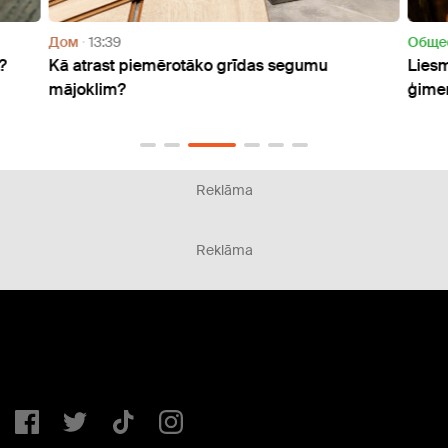
Дом
13:39
Oбще
?
Kā atrast piemērotāko grīdas segumu
Liesm
mājoklim?
ģimen
Reklāma
Reklāma