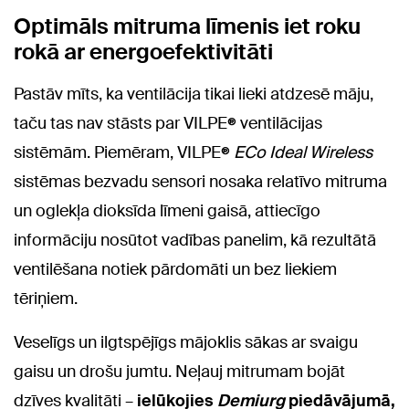
Optimāls mitruma līmenis iet roku
rokā ar energoefektivitāti
Pastāv mīts, ka ventilācija tikai lieki atdzesē māju,
taču tas nav stāsts par VILPE® ventilācijas
sistēmām. Piemēram,
VILPE®
ECo Ideal Wireless
sistēmas bezvadu sensori nosaka relatīvo mitruma
un oglekļa dioksīda līmeni gaisā, attiecīgo
informāciju nosūtot vadības panelim, kā rezultātā
ventilēšana notiek pārdomāti un bez liekiem
tēriņiem.
Veselīgs un ilgtspējīgs mājoklis sākas ar svaigu
gaisu un drošu jumtu. Neļauj mitrumam bojāt
dzīves kvalitāti –
ielūkojies
Demiurg
piedāvājumā,