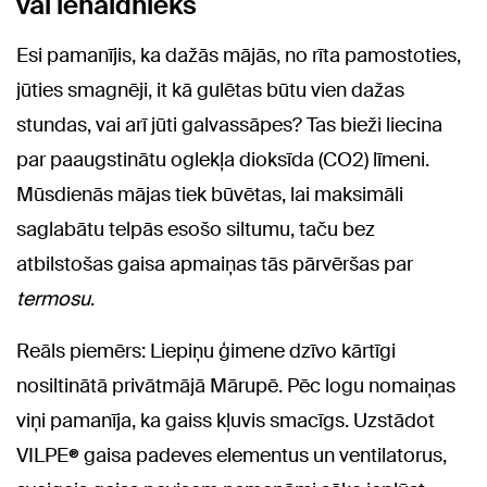
vai ienaidnieks
Esi pamanījis, ka dažās mājās, no rīta pamostoties,
jūties smagnēji, it kā gulētas būtu vien dažas
stundas, vai arī jūti galvassāpes? Tas bieži liecina
par paaugstinātu oglekļa dioksīda (CO2) līmeni.
Mūsdienās mājas tiek būvētas, lai maksimāli
saglabātu telpās esošo siltumu, taču bez
atbilstošas gaisa apmaiņas tās pārvēršas par
termosu
.
Reāls piemērs: Liepiņu ģimene dzīvo kārtīgi
nosiltinātā privātmājā Mārupē. Pēc logu nomaiņas
viņi pamanīja, ka gaiss kļuvis smacīgs. Uzstādot
VILPE® gaisa padeves elementus un ventilatorus,