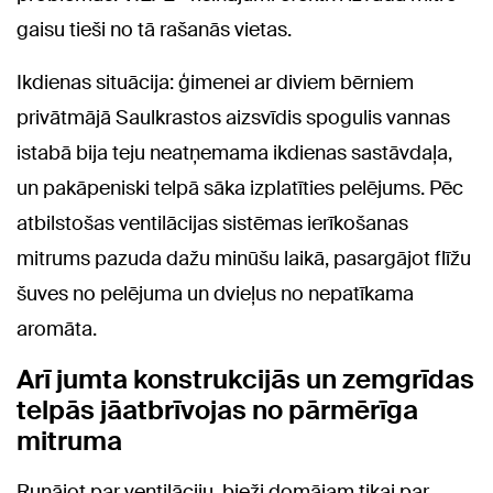
gaisu tieši no tā rašanās vietas.
Ikdienas situācija: ģimenei ar diviem bērniem
privātmājā Saulkrastos aizsvīdis spogulis vannas
istabā bija teju neatņemama ikdienas sastāvdaļa,
un pakāpeniski telpā sāka izplatīties pelējums. Pēc
atbilstošas ventilācijas sistēmas ierīkošanas
mitrums pazuda dažu minūšu laikā, pasargājot flīžu
šuves no pelējuma un dvieļus no nepatīkama
aromāta.
Arī jumta konstrukcijās un zemgrīdas
telpās jāatbrīvojas no pārmērīga
mitruma
Runājot par ventilāciju, bieži domājam tikai par