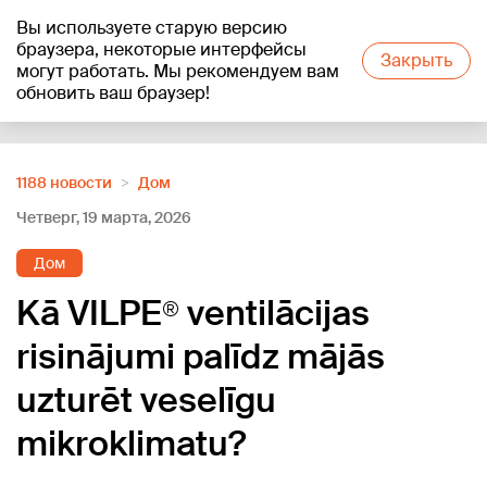
Вы используете старую версию
+15
°C
браузера, некоторые интерфейсы
Закрыть
могут работать. Мы рекомендуем вам
обновить ваш браузер!
Reklāma
1188 новости
Дом
Четверг, 19 марта, 2026
Дом
Kā VILPE® ventilācijas
risinājumi palīdz mājās
uzturēt veselīgu
mikroklimatu?