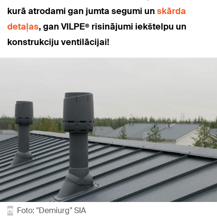
kurā atrodami gan jumta segumi un
skārda
detaļas
, gan VILPE® risinājumi iekštelpu un
konstrukciju ventilācijai!
Foto: "Demiurg" SIA