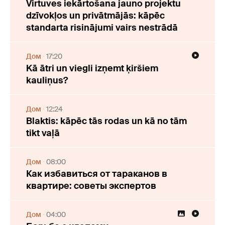
Virtuves iekārtošana jauno projektu
dzīvokļos un privātmājās: kāpēc
standarta risinājumi vairs nestrādā
Дом
17:20
Kā ātri un viegli izņemt ķiršiem
kauliņus?
Дом
12:24
Blaktis: kāpēc tās rodas un kā no tām
tikt vaļā
Дом
08:00
Как избавиться от тараканов в
квартире: советы экспертов
Дом
04:00