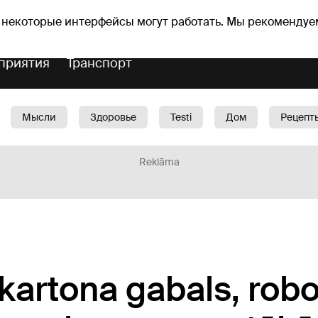
Прогноз погоды
Гороскопы
lavs
 некоторые интерфейсы могут работать. Мы рекомендуе
приятия
Транспорт
Мысли
Здоровье
Testi
Дом
Рецепт
Красота
Дети
Машина
1188 play
Spo
Reklāma
 kartona gabals, robo