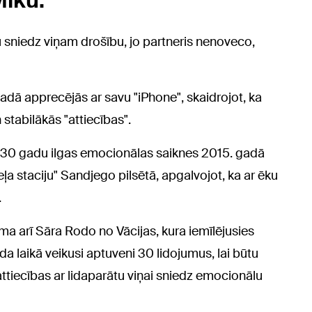
Miku.
ēlu sniedz viņam drošību, jo partneris nenoveco,
dā apprecējās ar savu "iPhone", skaidrojot, ka
 stabilākās "attiecības".
 30 gadu ilgas emocionālas saiknes 2015. gadā
ļa staciju" Sandjego pilsētā, apgalvojot, ka ar ēku
.
 arī Sāra Rodo no Vācijas, kura iemīlējusies
da laikā veikusi aptuveni 30 lidojumus, lai būtu
attiecības ar lidaparātu viņai sniedz emocionālu