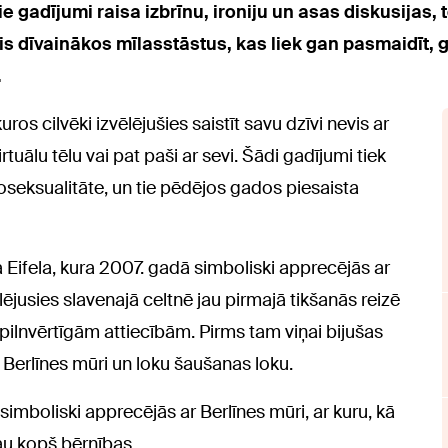
 Šie gadījumi raisa izbrīnu, ironiju un asas diskusijas,
is dīvainākos mīlasstāstus, kas liek gan pasmaidīt, g
.
os cilvēki izvēlējušies saistīt savu dzīvi nevis ar
rtuālu tēlu vai pat paši ar sevi. Šādi gadījumi tiek
toseksualitāte, un tie pēdējos gados piesaista
 Eifela, kura 2007. gadā simboliski apprecējās ar
mīlējusies slavenajā celtnē jau pirmajā tikšanās reizē
pilnvērtīgām attiecībām. Pirms tam viņai bijušas
p Berlīnes mūri un loku šaušanas loku.
simboliski apprecējās ar Berlīnes mūri, ar kuru, kā
jau kopš bērnības.