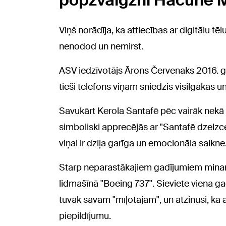
popzvaigzni Hacunē 
Viņš norādīja, ka attiecības ar digitālu t
nenodod un nemirst.
ASV iedzīvotājs Ārons Červenaks 2016. ga
tieši telefons viņam sniedzis visilgākās un
Savukārt Kerola Santafē pēc vairāk nekā
simboliski apprecējās ar "Santafē dzelzce
viņai ir dziļa garīga un emocionāla saikne
Starp neparastākajiem gadījumiem minama
lidmašīnā "Boeing 737". Sieviete viena ga
tuvāk savam "mīļotajam", un atzinusi, ka 
piepildījumu.