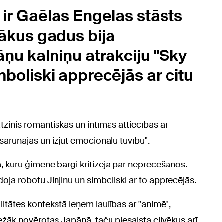
ir Gaēlas Engelas stāsts
rākus gadus bija
āņu kalniņu atrakciju "Sky
boliski apprecējās ar citu
inis romantiskas un intīmas attiecības ar
"sarunājas un izjūt emocionālu tuvību".
, kuru ģimene bargi kritizēja par neprecēšanos.
doja robotu Jinjinu un simboliski ar to apprecējās.
litātes kontekstā ieņem laulības ar "animē",
ežāk novērotas Japānā, taču piesaista cilvēkus arī