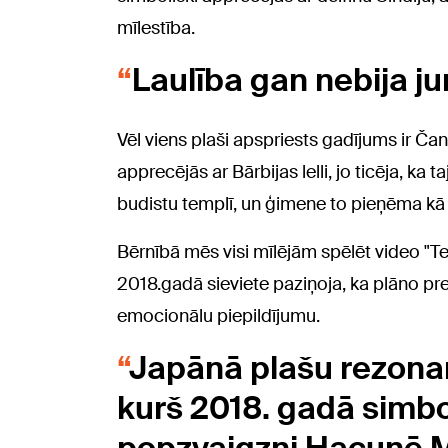
mīlestība.
Laulība gan nebija jur
Vēl viens plaši apspriests gadījums ir Ča
apprecējās ar Bārbijas lelli, jo ticēja, ka
budistu templī, un ģimene to pieņēma kā g
Bērnībā mēs visi mīlējām spēlēt video "Tetr
2018.gadā sieviete paziņoja, ka plāno precē
emocionālu piepildījumu.
Japānā plašu rezonans
kurš 2018. gadā simbol