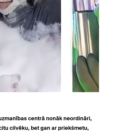
s uzmanības centrā nonāk neordināri,
 citu cilvēku, bet gan ar priekšmetu,