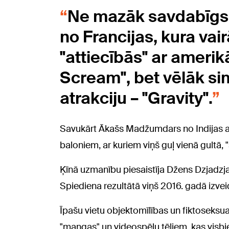
Ne mazāk savdabīgs 
no Francijas, kura vai
"attiecībās" ar amerik
Scream", bet vēlāk sim
atrakciju – "Gravity".
Savukārt Ākašs Madžumdars no Indijas atz
baloniem, ar kuriem viņš guļ vienā gultā, 
Ķīnā uzmanību piesaistīja Džens Dzjadzja
Spiediena rezultātā viņš 2016. gadā izvei
Īpašu vietu objektomīlības un fiktoseksua
"mangas" un videospēļu tēliem, kas visbi