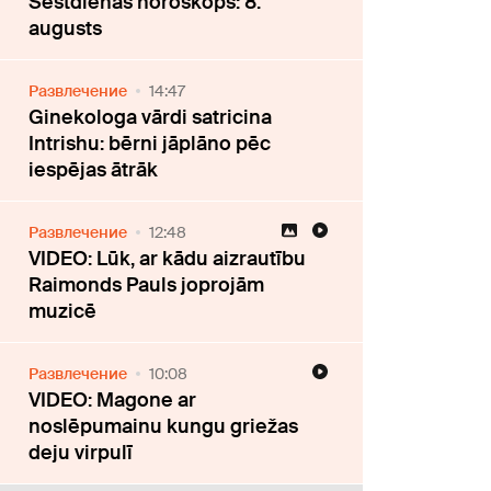
Sestdienas horoskops: 8.
augusts
Развлечение
14:47
Ginekologa vārdi satricina
Intrishu: bērni jāplāno pēc
iespējas ātrāk
Развлечение
12:48
VIDEO: Lūk, ar kādu aizrautību
Raimonds Pauls joprojām
muzicē
Развлечение
10:08
VIDEO: Magone ar
noslēpumainu kungu griežas
deju virpulī