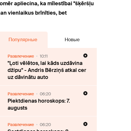
 tomēr apliecina, ka mīlestībai "šķēršļu
an vienlaikus brīnīties, bet
Популярные
Новые
Развлечение
10:11
"Ļoti vēlētos, lai kāds uzdāvina
džipu" - Andris Bērziņš atkal cer
uz dāvinātu auto
Развлечение
06:20
Piektdienas horoskops: 7.
augusts
Развлечение
06:20