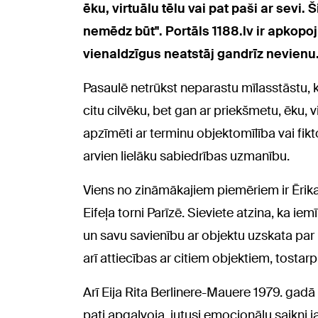
ēku, virtuālu tēlu vai pat paši ar sevi.
nemēdz būt". Portāls 1188.lv ir apkopoj
vienaldzīgus neatstāj gandrīz nevienu
Pasaulē netrūkst neparastu mīlasstāstu, kur
citu cilvēku, bet gan ar priekšmetu, ēku, vi
apzīmēti ar terminu objektomīlība vai fik
arvien lielāku sabiedrības uzmanību.
Viens no zināmākajiem piemēriem ir Ērika
Eifeļa torni Parīzē. Sieviete atzina, ka ie
un savu savienību ar objektu uzskata par 
arī attiecības ar citiem objektiem, tostar
Arī Eija Rita Berlinere-Mauere 1979. gadā 
pati apgalvoja, jutusi emocionālu saikni 