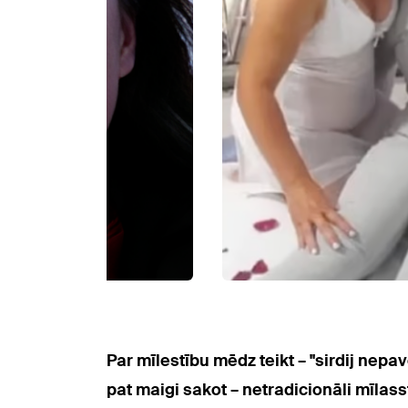
Par mīlestību mēdz teikt – "sirdij nep
pat maigi sakot – netradicionāli mīlasst