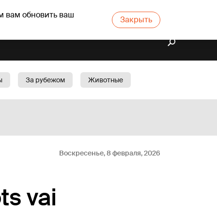
м вам обновить ваш
Закрыть
ы
За рубежом
Животные
rts
Бизнес
Cад
Воскресенье, 8 февраля, 2026
ts vai