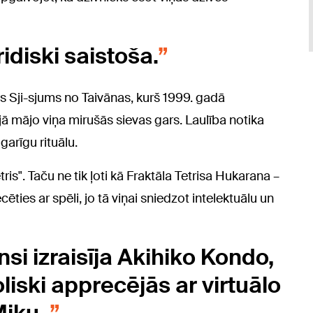
idiski saistoša.
ns Sji-sjums no Taivānas, kurš 1999. gadā
 tajā mājo viņa mirušās sievas gars. Laulība notika
arīgu rituālu.
is". Taču ne tik ļoti kā Fraktāla Tetrisa Hukarana –
ties ar spēli, jo tā viņai sniedzot intelektuālu un
i izraisīja Akihiko Kondo,
iski apprecējās ar virtuālo