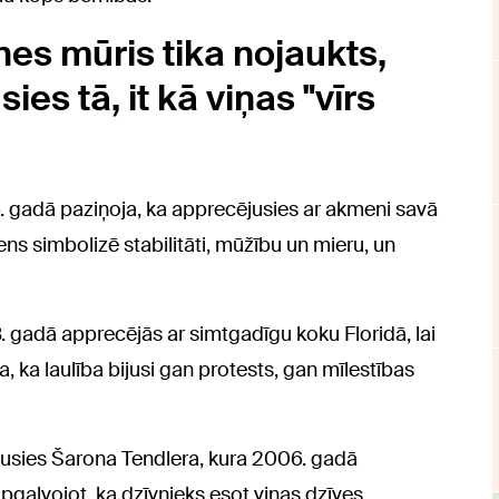
nes mūris tika nojaukts,
sies tā, it kā viņas "vīrs
. gadā paziņoja, ka apprecējusies ar akmeni savā
ens simbolizē stabilitāti, mūžību un mieru, un
 gadā apprecējās ar simtgadīgu koku Floridā, lai
, ka laulība bijusi gan protests, gan mīlestības
jusies Šarona Tendlera, kura 2006. gadā
apgalvojot, ka dzīvnieks esot viņas dzīves