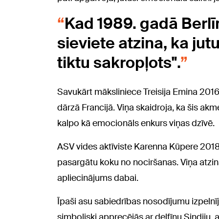
Kad 1989. gadā Berlī
sieviete atzina, ka jutu
tiktu sakropļots".
Savukārt māksliniece Treisija Emina 2016
dārzā Francijā. Viņa skaidroja, ka šis akm
kalpo kā emocionāls enkurs viņas dzīvē.
ASV vides aktīviste Karenna Kūpere 2018.
pasargātu koku no nociršanas. Viņa atzina
apliecinājums dabai.
Īpaši asu sabiedrības nosodījumu izpelnī
simboliski apprecējās ar delfīnu Sindiju, 