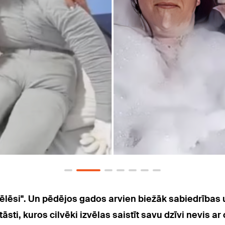
avēlēsi". Un pēdējos gados arvien biežāk sabiedrība
āsti, kuros cilvēki izvēlas saistīt savu dzīvi nevis ar