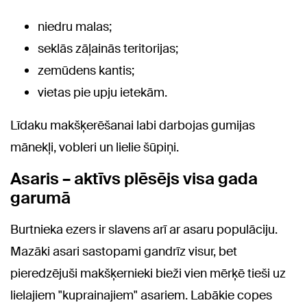
niedru malas;
seklās zāļainās teritorijas;
zemūdens kantis;
vietas pie upju ietekām.
Līdaku makšķerēšanai labi darbojas gumijas
mānekļi, vobleri un lielie šūpiņi.
Asaris – aktīvs plēsējs visa gada
garumā
Burtnieka ezers ir slavens arī ar asaru populāciju.
Mazāki asari sastopami gandrīz visur, bet
pieredzējuši makšķernieki bieži vien mērķē tieši uz
lielajiem "kuprainajiem" asariem. Labākie copes