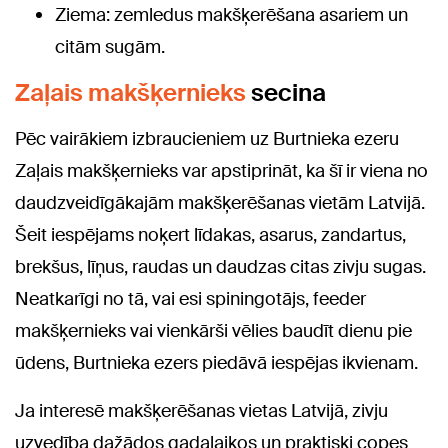
Ziema: zemledus makšķerēšana asariem un
citām sugām.
Zaļais makšķernieks
secina
Pēc vairākiem izbraucieniem uz Burtnieka ezeru
Zaļais makšķernieks var apstiprināt, ka šī ir viena no
daudzveidīgākajām makšķerēšanas vietām Latvijā.
Šeit iespējams noķert līdakas, asarus, zandartus,
brekšus, līņus, raudas un daudzas citas zivju sugas.
Neatkarīgi no tā, vai esi spiningotājs, feeder
makšķernieks vai vienkārši vēlies baudīt dienu pie
ūdens, Burtnieka ezers piedāvā iespējas ikvienam.
Ja interesē makšķerēšanas vietas Latvijā, zivju
uzvedība dažādos gadalaikos un praktiski copes