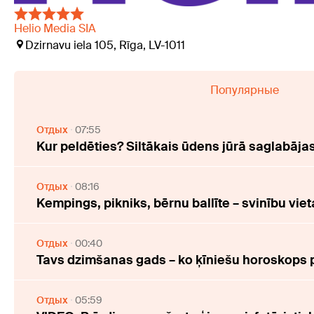
Helio Media SIA
Dzirnavu iela 105, Rīga, LV-1011
Популярные
Отдых
07:55
Kur peldēties? Siltākais ūdens jūrā saglabāj
Отдых
08:16
Kempings, pikniks, bērnu ballīte – svinību viet
Отдых
00:40
Tavs dzimšanas gads – ko ķīniešu horoskops 
Отдых
05:59