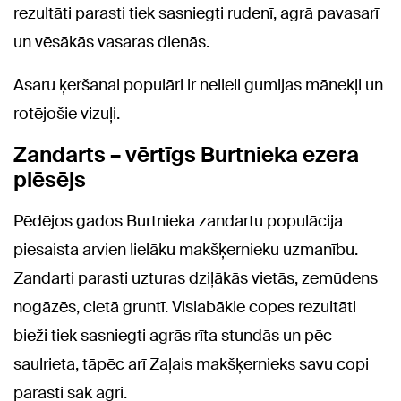
rezultāti parasti tiek sasniegti rudenī, agrā pavasarī
un vēsākās vasaras dienās.
Asaru ķeršanai populāri ir nelieli gumijas mānekļi un
rotējošie vizuļi.
Zandarts – vērtīgs Burtnieka ezera
plēsējs
Pēdējos gados Burtnieka zandartu populācija
piesaista arvien lielāku makšķernieku uzmanību.
Zandarti parasti uzturas dziļākās vietās, zemūdens
nogāzēs, cietā gruntī. Vislabākie copes rezultāti
bieži tiek sasniegti agrās rīta stundās un pēc
saulrieta, tāpēc arī Zaļais makšķernieks savu copi
parasti sāk agri.