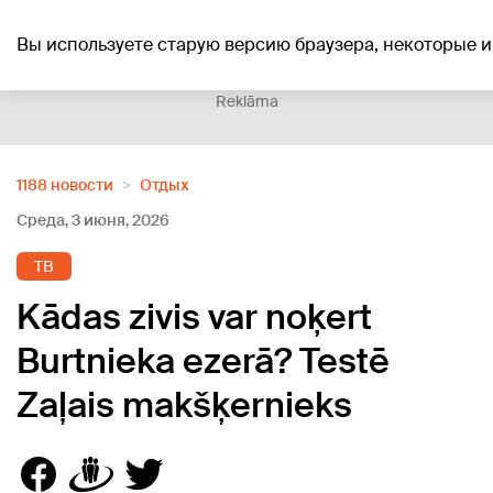
+20
°C
Вы используете старую версию браузера, некоторые и
Reklāma
1188 новости
Отдых
Среда, 3 июня, 2026
ТВ
Kādas zivis var noķert
Burtnieka ezerā? Testē
Zaļais makšķernieks