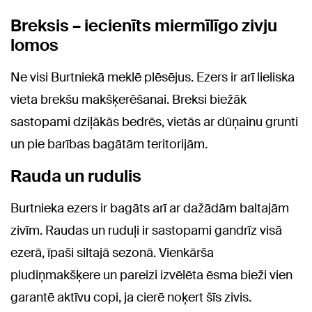
Breksis – iecienīts miermīlīgo zivju
lomos
Ne visi Burtniekā meklē plēsējus. Ezers ir arī lieliska
vieta brekšu makšķerēšanai. Breksi biežāk
sastopami dziļākās bedrēs, vietās ar dūņainu grunti
un pie barības bagātām teritorijām.
Rauda un rudulis
Burtnieka ezers ir bagāts arī ar dažādām baltajām
zivīm. Raudas un ruduļi ir sastopami gandrīz visā
ezerā, īpaši siltajā sezonā. Vienkārša
pludiņmakšķere un pareizi izvēlēta ēsma bieži vien
garantē aktīvu copi, ja cierē noķert šīs zivis.