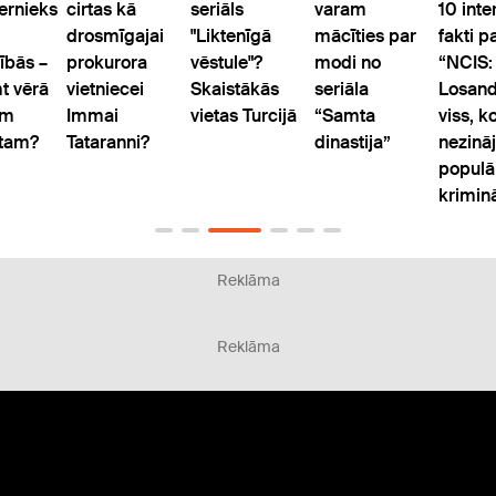
rnieks
cirtas kā
seriāls
varam
10 inte
drosmīgajai
"Liktenīgā
mācīties par
fakti p
ībās –
prokurora
vēstule"?
modi no
“NCIS:
t vērā
vietniecei
Skaistākās
seriāla
Losand
am
Immai
vietas Turcijā
“Samta
viss, k
ātam?
Tataranni?
dinastija”
nezināj
populā
kriminā
Reklāma
Reklāma