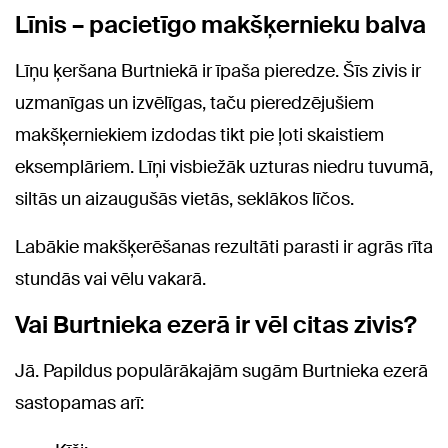
Līnis – pacietīgo makšķernieku balva
Līņu ķeršana Burtniekā ir īpaša pieredze. Šīs zivis ir
uzmanīgas un izvēlīgas, taču pieredzējušiem
makšķerniekiem izdodas tikt pie ļoti skaistiem
eksemplāriem. Līņi visbiežāk uzturas niedru tuvumā,
siltās un aizaugušās vietās, seklākos līčos.
Labākie makšķerēšanas rezultāti parasti ir agrās rīta
stundās vai vēlu vakarā.
Vai Burtnieka ezerā ir vēl citas zivis?
Jā. Papildus populārākajām sugām Burtnieka ezerā
sastopamas arī: