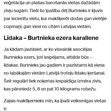
veģetācija un plašas barošanās vietas dažādām
zivju sugām. Tieši šo īpašību dēļ Burtnieks ir kļuvis
par iecienītu vietu, kur makšķerēt dodas gan vietējie
copmaņi, gan viesi no citām Latvijas vietām.
Līdaka – Burtnieka ezera karaliene
Ja kādam jautāsiet, ar ko visvairāk asociējas
Burtnieka ezers, ļoti iespējams, atbilde būs –
līdakas. Burtnieks jau gadiem ir pazīstams kā viena
no labākajām vietām Latvijā trofeju līdaku ķeršanai.
Šeit regulāri tiek noķertas iespaidīga izmēra zivis,
kas pārsniedz 5, 8 un pat 10 kilogramu robežu.
Zaļais makšķernieks min, ka īpaši veiksmīgas vietas
ir: