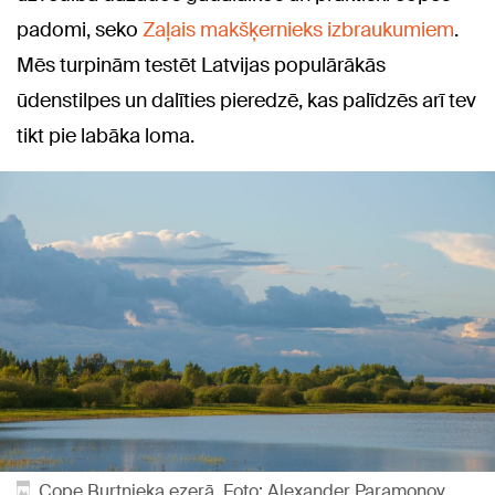
padomi, seko
Zaļais makšķernieks izbraukumiem
.
Mēs turpinām testēt Latvijas populārākās
ūdenstilpes un dalīties pieredzē, kas palīdzēs arī tev
tikt pie labāka loma.
Cope Burtnieka ezerā. Foto: Alexander Paramonov,