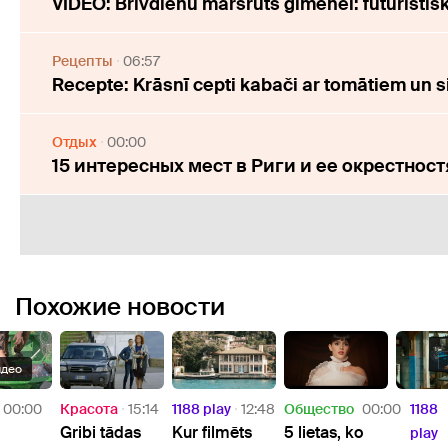
VIDEO: Brīvdienu maršruts ģimenei: futūristi
Рецепты
06:57
Recepte: Krāsnī cepti kabači ar tomātiem un s
Отдых
00:00
15 интересных мест в Риги и ее окрестнос
Похожие новости
идео
00:00
Красота
15:14
1188 play
12:48
Oбщество
00:00
1188
Gribi tādas
Kur filmēts
5 lietas, ko
play