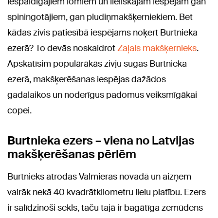
iespaidīgajiem lomiem un lieliskajām iespējām gan
spiningotājiem, gan pludiņmakšķerniekiem. Bet
kādas zivis patiesībā iespējams noķert Burtnieka
ezerā? To devās noskaidrot
Zaļais makšķernieks
.
Apskatīsim populārākās zivju sugas Burtnieka
ezerā, makšķerēšanas iespējas dažādos
gadalaikos un noderīgus padomus veiksmīgākai
copei.
Burtnieka ezers – viena no Latvijas
makšķerēšanas pērlēm
Burtnieks atrodas Valmieras novadā un aizņem
vairāk nekā 40 kvadrātkilometru lielu platību. Ezers
ir salīdzinoši sekls, taču tajā ir bagātīga zemūdens