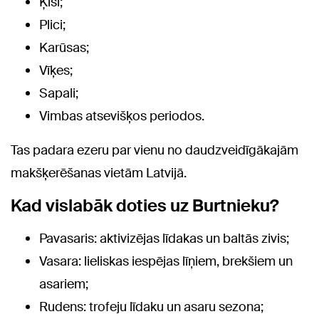
Ķīši;
Plici;
Karūsas;
Vīķes;
Sapali;
Vimbas atsevišķos periodos.
Tas padara ezeru par vienu no daudzveidīgākajām
makšķerēšanas vietām Latvijā.
Kad vislabāk doties uz Burtnieku?
Pavasaris: aktivizējas līdakas un baltās zivis;
Vasara: lieliskas iespējas līņiem, brekšiem un
asariem;
Rudens: trofeju līdaku un asaru sezona;