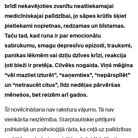
brīdī nekavējoties zvanītu neatliekamajai
medicīniskajai palīdzībai, jo sāpes krūtīs šķiet
pietiekami nopietnas, redzamas un bīstamas.
Taču tad, kad runa ir par emocionālu
sabrukumu, smagu depresīvu epizodi, trauksmi,
panikas lēkmēm vai dziļu dzīves krīzi, reakcija
ļoti bieži ir pretēja. Cilvēks nogaida. Viņš mēģina
“vēl mazliet izturēt”, “saņemties”, “nepārspīlēt”
un “netraucēt citus”, līdz nedēļas pārvēršas
mēnešos, bet reizēm arī gados.
Šī novilcināšana nav rakstura vājums. Tā nav
vienkārša neizlēmība. Starptautiskie pētījumi
psihiatrijā un psiholoģijā rāda, ka ceļā uz palīdzības