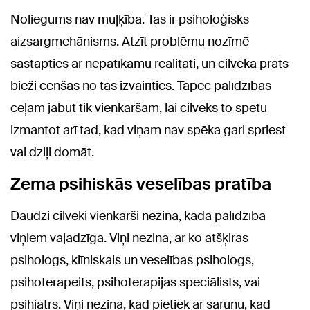
Noliegums nav muļķība. Tas ir psiholoģisks
aizsargmehānisms. Atzīt problēmu nozīmē
sastapties ar nepatīkamu realitāti, un cilvēka prāts
bieži cenšas no tās izvairīties. Tāpēc palīdzības
ceļam jābūt tik vienkāršam, lai cilvēks to spētu
izmantot arī tad, kad viņam nav spēka gari spriest
vai dziļi domāt.
Zema psihiskās veselības pratība
Daudzi cilvēki vienkārši nezina, kāda palīdzība
viņiem vajadzīga. Viņi nezina, ar ko atšķiras
psihologs, klīniskais un veselības psihologs,
psihoterapeits, psihoterapijas speciālists, vai
psihiatrs. Viņi nezina, kad pietiek ar sarunu, kad