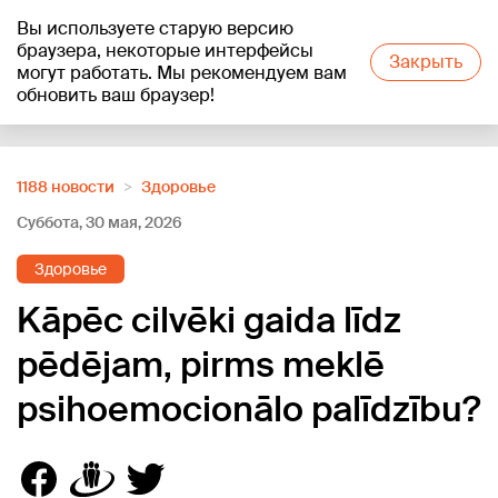
Вы используете старую версию
+15
°C
браузера, некоторые интерфейсы
Закрыть
могут работать. Мы рекомендуем вам
обновить ваш браузер!
Reklāma
1188 новости
Здоровье
Суббота, 30 мая, 2026
Здоровье
Kāpēc cilvēki gaida līdz
pēdējam, pirms meklē
psihoemocionālo palīdzību?