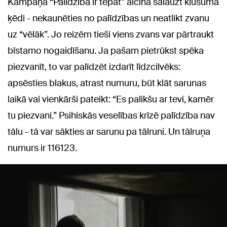
Kampaņa “Palīdzība ir tepat” aicina salauzt klusuma
ķēdi - nekaunēties no palīdzības un neatlikt zvanu
uz “vēlāk”. Jo reizēm tieši viens zvans var pārtraukt
bīstamo nogaidīšanu. Ja pašam pietrūkst spēka
piezvanīt, to var palīdzēt izdarīt līdzcilvēks:
apsēsties blakus, atrast numuru, būt klāt sarunas
laikā vai vienkārši pateikt: “Es palikšu ar tevi, kamēr
tu piezvani.” Psihiskās veselības krīzē palīdzība nav
tālu - tā var sākties ar sarunu pa tālruni. Un tālruņa
numurs ir 116123.