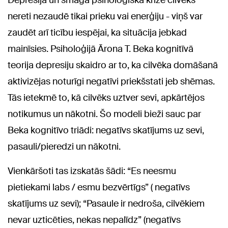
Depresijā un smagā psiholoģiskā krīzē cilvēks
nereti nezaudē tikai prieku vai enerģiju - viņš var
zaudēt arī ticību iespējai, ka situācija jebkad
mainīsies. Psiholoģijā Ārona T. Beka kognitīvā
teorija depresiju skaidro ar to, ka cilvēka domāšanā
aktivizējas noturīgi negatīvi priekšstati jeb shēmas.
Tās ietekmē to, kā cilvēks uztver sevi, apkārtējos
notikumus un nākotni. Šo modeli bieži sauc par
Beka kognitīvo triādi: negatīvs skatījums uz sevi,
pasauli/pieredzi un nākotni.
Vienkāršoti tas izskatās šādi: “Es neesmu
pietiekami labs / esmu bezvērtīgs” ( negatīvs
skatījums uz sevi); “Pasaule ir nedroša, cilvēkiem
nevar uzticēties, nekas nepalīdz” (negatīvs