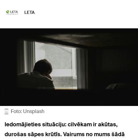
LETA
Foto: Unsplash
Iedomājieties situāciju: cilvēkam ir akūtas,
durošas sāpes krūtīs. Vairums no mums šādā