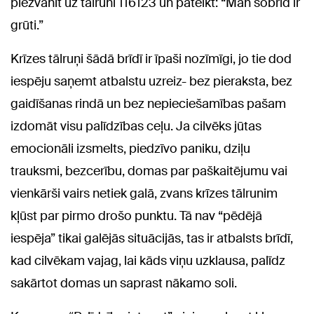
piezvanīt uz tālruni 116123 un pateikt: “Man šobrīd ir
grūti.”
Krīzes tālruņi šādā brīdī ir īpaši nozīmīgi, jo tie dod
iespēju saņemt atbalstu uzreiz- bez pieraksta, bez
gaidīšanas rindā un bez nepieciešamības pašam
izdomāt visu palīdzības ceļu. Ja cilvēks jūtas
emocionāli izsmelts, piedzīvo paniku, dziļu
trauksmi, bezcerību, domas par paškaitējumu vai
vienkārši vairs netiek galā, zvans krīzes tālrunim
kļūst par pirmo drošo punktu. Tā nav “pēdējā
iespēja” tikai galējās situācijās, tas ir atbalsts brīdī,
kad cilvēkam vajag, lai kāds viņu uzklausa, palīdz
sakārtot domas un saprast nākamo soli.