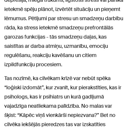
depresija, miega trūkums, ilgstošs stress vai panika
ietekmē spēju plānot, izvērtēt situāciju un pieņemt
lēmumus. Pētījumi par stresu un smadzeņu darbību
rāda, ka stress ietekmē smadzeņu prefrontālās
garozas funkcijas - tās smadzeņu daļas, kas
saistītas ar darba atmiņu, uzmanību, emociju
regulēšanu, reakciju kavēšanu un citiem
izpildfunkciju procesiem.
Tas nozīmē, ka cilvēkam krīzē var nebūt spēka
“loģiski izdomāt”, kur zvanīt, kur pierakstīties, kas ir
psihologs, kas ir psihiatrs un kurā gadījumā
vajadzīga neatliekama palīdzība. No malas var
šķist: “Kāpēc viņš vienkārši nepiezvana?” Bet no
cilvēka iekšējās pieredzes tas var izskatīties