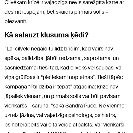
Cilvēkam krīzē ir vajadzīga nevis sarežģīta karte ar
desmit iespējām, bet skaidrs pirmais solis –
piezvanīt.
Kā salauzt klusuma ķēdi?
“Lai cilvēki negaidītu līdz brīdim, kad vairs nav
spēka, palīdzībai jābūt redzamai, saprotamai un
sasniedzamai tieši tad, kad cilvēks vēl šaubās, vai
viņa grūtības ir “pietiekami nopietnas”. Tieši tāpēc
kampaņa “Palīdzība ir tepat” atgādina: krīzē nav
jāpaliek vienam, un pirmais solis var būt pavisam
vienkāršs – saruna, “saka Sandra Pūce. Ne vienmēr
uzreiz jāzina, vai vajadzīgs psihologs, psihiatrs,
psihoterapeits vai cita veida atbalsts. Var vienkārši