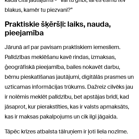
kāda cita jautājums - “Vai tu gribi, lai es esmu tev
blakus, kamēr tu piezvani?”
Praktiskie šķēršļi: laiks, nauda,
pieejamība
Jārunā arī par pavisam praktiskiem iemesliem.
Palīdzības meklēšanu kavē rindas, izmaksas,
ģeogrāfiskā pieejamība, bailes nokavēt darbu,
bērnu pieskatīšanas jautājumi, digitālās prasmes un
uzticamas informācijas trūkums. Dažreiz cilvēks jau
ir nolēmis meklēt palīdzību, bet apstājas brīdī, kad
jāsaprot, kur pierakstīties, kas ir valsts apmaksāts,
kas ir maksas pakalpojums un cik ilgi jāgaida.
Tāpēc krīzes atbalsta tālruņiem ir ļoti liela nozīme.