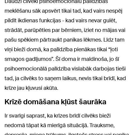
Daudzi cilvēki psihoemocionālu palīdzības
meklēšanu sāk apsvērt tikai tad, kad vairs nespēj
pildīt ikdienas funkcijas - kad vairs nevar gulēt,
strādāt, parūpēties par bērniem, iziet no mājas vai
pašu spēkiem pārtraukt panikas lēkmes. Līdz tam
viņi bieži domā, ka palīdzība pienākas tikai “ļoti
smagos gadījumos”. Šī doma ir maldinoša, jo šī
psihoemocionālā palīdzība vislabāk darbojas tieši
tad, ja cilvēks to saņem laikus, nevis tikai brīdī, kad
krīze jau kļuvusi akūta.
Krīzē domāšana kļūst šaurāka
Ir svarīgi saprast, ka krīzes brīdī cilvēks bieži
nedomā tāpat kā mierīgā situācijā. Trauksme,