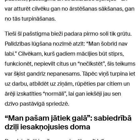
var atturēt cilvēku gan no ārstēšanas sākšanas, gan
no tās turpināšanas.
Tieši šī pašstigma bieži padara pirmo soli tik grūtu.
Palīdzības lūgšana nozīmē atzīt: “Man šobrīd nav
labi.” Cilvēkam, kurš gadiem mācījies būt stiprs,
funkcionēt, nepievilt citus un “nečīkstēt”, šis teikums
var šķist gandrīz nepanesams. Tāpēc viņš turpina iet
uz darbu, atbildēt uz ziņām, rūpēties par citiem un
ārēji izskatīties “normāli”, lai gan iekšēji jau sen
dzīvo pastāvīgā spriedzē.
“Man pašam jātiek galā”: sabiedrībā
dziļi iesakņojusies doma