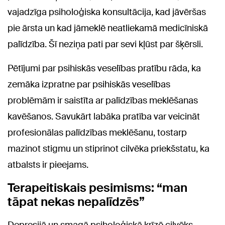
vajadzīga psiholoģiska konsultācija, kad jāvēršas
pie ārsta un kad jāmeklē neatliekamā medicīniskā
palīdzība. Šī neziņa pati par sevi kļūst par šķērsli.
Pētījumi par psihiskās veselības pratību rāda, ka
zemāka izpratne par psihiskās veselības
problēmām ir saistīta ar palīdzības meklēšanas
kavēšanos. Savukārt labāka pratība var veicināt
profesionālas palīdzības meklēšanu, tostarp
mazinot stigmu un stiprinot cilvēka priekšstatu, ka
atbalsts ir pieejams.
Terapeitiskais pesimisms: “man
tāpat nekas nepalīdzēs”