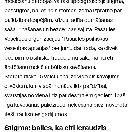
meklēšanu darbojas vairāki spēcīgi šķēršļi: stigma,
pašstigma, bailes no sistēmas, zema izpratne par
palīdzības iespējām, krīzes radīta domāšanas
sašaurināšanās un bezcerības sajūta. Pasaules
Veselības organizācijas “Pasaules psihiskās
veselības aptaujas” pētījumu dati rāda, ka cilvēki
pēc pirmo psihisko traucējumu sākuma nereti
ārstēšanu meklē ar būtisku kavēšanos.
Starptautiskā 15 valstu analīzē vidējais kavējums
cilvēkiem, kuri vispār nonāca līdz palīdzībai,
svārstījās no viena līdz pat desmitiem gadiem. Īpaši
ilga kavēšanās palīdzības meklēšanā bieži novērota
tieši trauksmes gadījumos.
Stigma: bailes, ka citi ieraudzīs