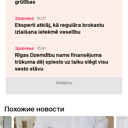
grūtības
Здоровье
16:27
Eksperti atklāj, kā regulāra brokastu
izlaišana ietekmē veselību
Здоровье
15:41
Rīgas Dzemdību nams finansējuma
trūkuma dēļ spiests uz laiku slēgt visu
sesto stāvu
Reklāma
Похожие новости