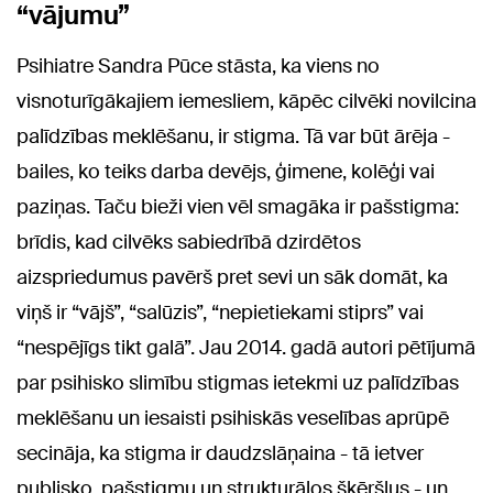
“vājumu”
Psihiatre Sandra Pūce stāsta, ka viens no
visnoturīgākajiem iemesliem, kāpēc cilvēki novilcina
palīdzības meklēšanu, ir stigma. Tā var būt ārēja -
bailes, ko teiks darba devējs, ģimene, kolēģi vai
paziņas. Taču bieži vien vēl smagāka ir pašstigma:
brīdis, kad cilvēks sabiedrībā dzirdētos
aizspriedumus pavērš pret sevi un sāk domāt, ka
viņš ir “vājš”, “salūzis”, “nepietiekami stiprs” vai
“nespējīgs tikt galā”. Jau 2014. gadā autori pētījumā
par psihisko slimību stigmas ietekmi uz palīdzības
meklēšanu un iesaisti psihiskās veselības aprūpē
secināja, ka stigma ir daudzslāņaina - tā ietver
publisko, pašstigmu un strukturālos šķēršļus - un