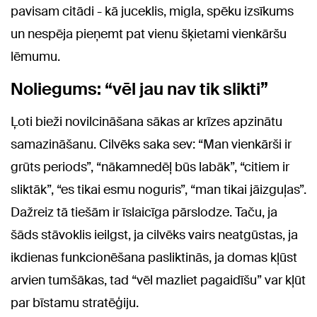
pavisam citādi - kā juceklis, migla, spēku izsīkums
un nespēja pieņemt pat vienu šķietami vienkāršu
lēmumu.
Noliegums: “vēl jau nav tik slikti”
Ļoti bieži novilcināšana sākas ar krīzes apzinātu
samazināšanu. Cilvēks saka sev: “Man vienkārši ir
grūts periods”, “nākamnedēļ būs labāk”, “citiem ir
sliktāk”, “es tikai esmu noguris”, “man tikai jāizguļas”.
Dažreiz tā tiešām ir īslaicīga pārslodze. Taču, ja
šāds stāvoklis ieilgst, ja cilvēks vairs neatgūstas, ja
ikdienas funkcionēšana pasliktinās, ja domas kļūst
arvien tumšākas, tad “vēl mazliet pagaidīšu” var kļūt
par bīstamu stratēģiju.