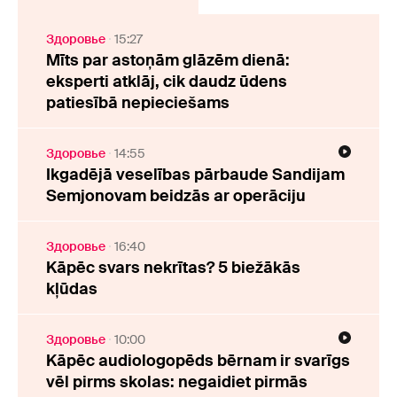
Здоровье
15:27
Mīts par astoņām glāzēm dienā:
eksperti atklāj, cik daudz ūdens
patiesībā nepieciešams
Здоровье
14:55
Ikgadējā veselības pārbaude Sandijam
Semjonovam beidzās ar operāciju
Здоровье
16:40
Kāpēc svars nekrītas? 5 biežākās
kļūdas
Здоровье
10:00
Kāpēc audiologopēds bērnam ir svarīgs
vēl pirms skolas: negaidiet pirmās