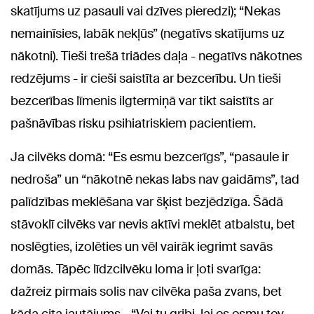
skatījums uz pasauli vai dzīves pieredzi); “Nekas
nemainīsies, labāk nekļūs” (negatīvs skatījums uz
nākotni). Tieši trešā triādes daļa - negatīvs nākotnes
redzējums - ir cieši saistīta ar bezcerību. Un tieši
bezcerības līmenis ilgtermiņā var tikt saistīts ar
pašnāvības risku psihiatriskiem pacientiem.
Ja cilvēks domā: “Es esmu bezcerīgs”, “pasaule ir
nedroša” un “nākotnē nekas labs nav gaidāms”, tad
palīdzības meklēšana var šķist bezjēdzīga. Šādā
stāvoklī cilvēks var nevis aktīvi meklēt atbalstu, bet
noslēgties, izolēties un vēl vairāk iegrimt savās
domās. Tāpēc līdzcilvēku loma ir ļoti svarīga:
dažreiz pirmais solis nav cilvēka paša zvans, bet