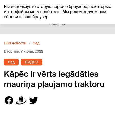
Вы используете старую версию браузера, некоторые
+19
°C
интерфейсы могут работать. Мы рекомендуем вам
обновить ваш браузер!
Reklāma
1188 новости
Cад
Вторник, 7 июня, 2022
Cад
ВИДЕО
Kāpēc ir vērts iegādāties
mauriņa pļaujamo traktoru