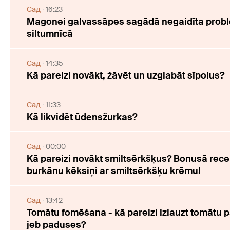
Cад
16:23
Magonei galvassāpes sagādā negaidīta prob
siltumnīcā
Cад
14:35
Kā pareizi novākt, žāvēt un uzglabāt sīpolus?
Cад
11:33
Kā likvidēt ūdensžurkas?
Cад
00:00
Kā pareizi novākt smiltsērkšķus? Bonusā rece
burkānu kēksiņi ar smiltsērkšķu krēmu!
Cад
13:42
Tomātu fomēšana - kā pareizi izlauzt tomātu 
jeb paduses?