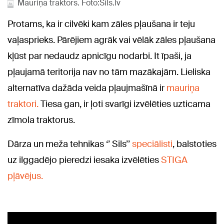
Mauriņa traktors. Foto:Sils.lv
Protams, ka ir cilvēki kam zāles pļaušana ir teju
vaļasprieks. Pārējiem agrāk vai vēlāk zāles pļaušana
kļūst par nedaudz apnicīgu nodarbi. It īpaši, ja
pļaujamā teritorija nav no tām mazākajām. Lieliska
alternatīva dažāda veida pļaujmašīnā ir
mauriņa
traktori.
Tiesa gan, ir ļoti svarīgi izvēlēties uzticama
zīmola traktorus.
Dārza un meža tehnikas ‘’ Sils’’
speciālisti
, balstoties
uz ilggadējo pieredzi iesaka izvēlēties
STIGA
pļāvējus.