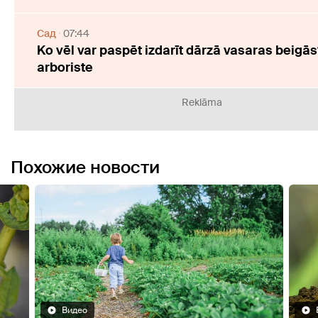
Cад
07:44
Ko vēl var paspēt izdarīt dārzā vasaras beigās
arboriste
Reklāma
Похожие новости
Видео