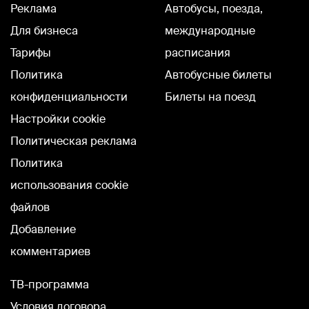
Реклама
Автобусы, поезда,
Для бизнеса
международные
Тарифы
расписания
Политика
Автобусные билеты
конфиденциальности
Билеты на поезд
Настройки cookie
Политическая реклама
Политика
использования cookie
файлов
Добавление
комментариев
TВ-программа
Условия договора