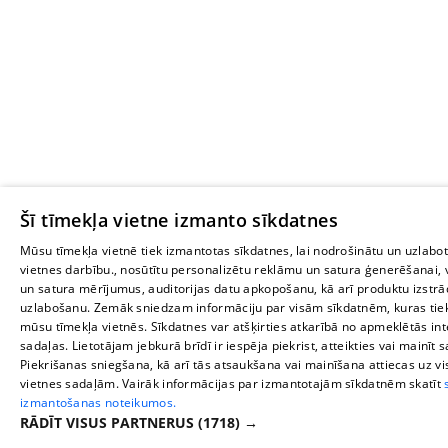
Šī tīmekļa vietne izmanto sīkdatnes
Mūsu tīmekļa vietnē tiek izmantotas sīkdatnes, lai nodrošinātu un uzlabo
vietnes darbību., nosūtītu personalizētu reklāmu un satura ģenerēšanai, 
un satura mērījumus, auditorijas datu apkopošanu, kā arī produktu izstrā
uzlabošanu. Zemāk sniedzam informāciju par visām sīkdatnēm, kuras tie
mūsu tīmekļa vietnēs. Sīkdatnes var atšķirties atkarībā no apmeklētās in
sadaļas. Lietotājam jebkurā brīdī ir iespēja piekrist, atteikties vai mainīt 
Piekrišanas sniegšana, kā arī tās atsaukšana vai mainīšana attiecas uz v
vietnes sadaļām. Vairāk informācijas par izmantotajām sīkdatnēm skatīt
izmantošanas noteikumos.
RĀDĪT VISUS PARTNERUS
(1718) →