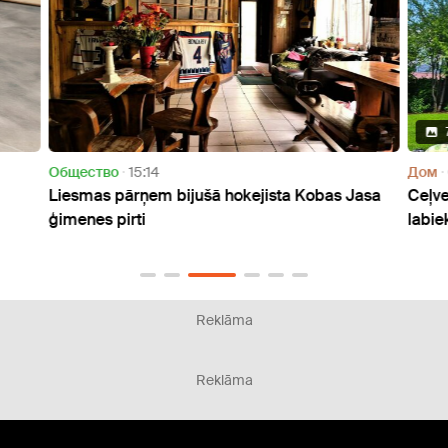
Oбщество
15:14
Дом
Liesmas pārņem bijušā hokejista Kobas Jasa
Ceļve
ģimenes pirti
labie
Reklāma
Reklāma