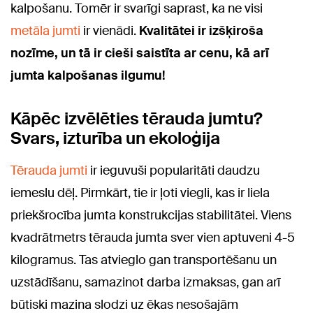
kalpošanu. Tomēr ir svarīgi saprast, ka ne visi
metāla jumti
ir vienādi.
Kvalitātei ir izšķiroša
nozīme, un tā ir cieši saistīta ar cenu, kā arī
jumta kalpošanas ilgumu!
Kāpēc izvēlēties tērauda jumtu?
Svars, izturība un ekoloģija
Tērauda jumti
ir ieguvuši popularitāti daudzu
iemeslu dēļ. Pirmkārt, tie ir ļoti viegli, kas ir liela
priekšrocība jumta konstrukcijas stabilitātei. Viens
kvadrātmetrs tērauda jumta sver vien aptuveni 4-5
kilogramus. Tas atvieglo gan transportēšanu un
uzstādīšanu, samazinot darba izmaksas, gan arī
būtiski mazina slodzi uz ēkas nesošajām