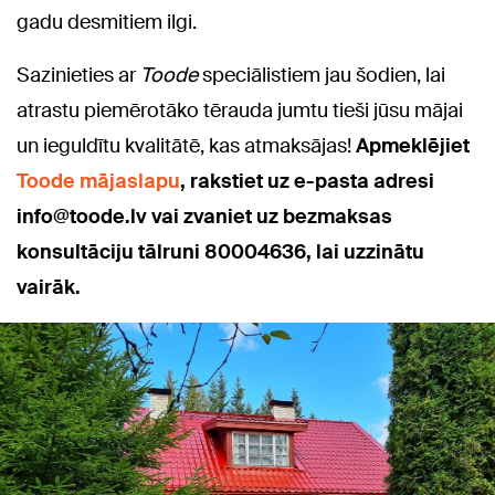
gadu desmitiem ilgi.
Sazinieties ar
Toode
speciālistiem jau šodien, lai
atrastu piemērotāko tērauda jumtu tieši jūsu mājai
un ieguldītu kvalitātē, kas atmaksājas!
Apmeklējiet
Toode mājaslapu
,
rakstiet uz e-pasta adresi
info@toode.lv vai zvaniet uz bezmaksas
konsultāciju tālruni 80004636, lai uzzinātu
vairāk.