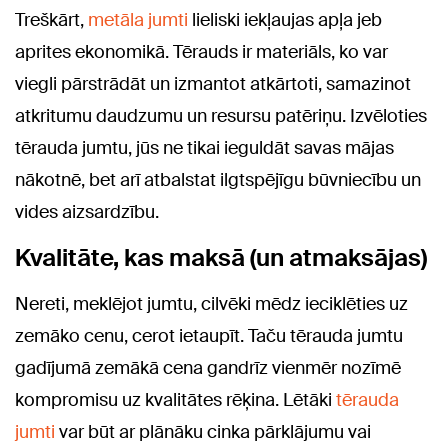
Treškārt,
metāla jumti
lieliski iekļaujas apļa jeb
aprites ekonomikā. Tērauds ir materiāls, ko var
viegli pārstrādāt un izmantot atkārtoti, samazinot
atkritumu daudzumu un resursu patēriņu. Izvēloties
tērauda jumtu, jūs ne tikai ieguldāt savas mājas
nākotnē, bet arī atbalstat ilgtspējīgu būvniecību un
vides aizsardzību.
Kvalitāte, kas maksā (un atmaksājas)
Nereti, meklējot jumtu, cilvēki mēdz ieciklēties uz
zemāko cenu, cerot ietaupīt. Taču tērauda jumtu
gadījumā zemākā cena gandrīz vienmēr nozīmē
kompromisu uz kvalitātes rēķina. Lētāki
tērauda
jumti
var būt ar plānāku cinka pārklājumu vai