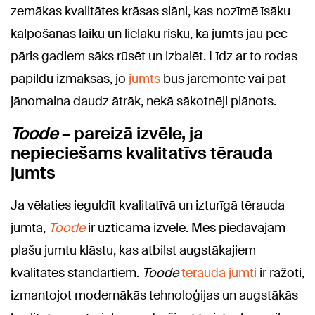
zemākas kvalitātes krāsas slāni, kas nozīmē īsāku
kalpošanas laiku un lielāku risku, ka jumts jau pēc
pāris gadiem sāks rūsēt un izbalēt. Līdz ar to rodas
papildu izmaksas, jo
jumts
būs jāremontē vai pat
jānomaina daudz ātrāk, nekā sākotnēji plānots.
Toode
– pareizā izvēle, ja
nepieciešams kvalitatīvs tērauda
jumts
Ja vēlaties ieguldīt kvalitatīvā un izturīgā tērauda
jumtā,
Toode
ir uzticama izvēle. Mēs piedāvājam
plašu jumtu klāstu, kas atbilst augstākajiem
kvalitātes standartiem.
Toode
tērauda jumti
ir ražoti,
izmantojot modernākās tehnoloģijas un augstākās