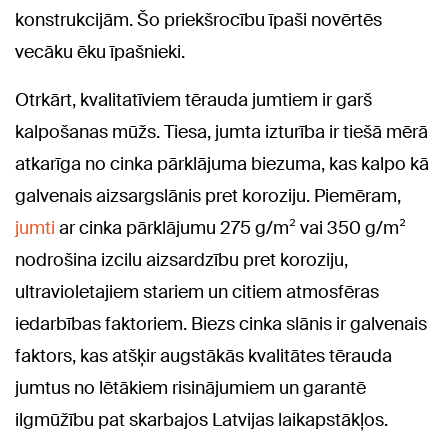
konstrukcijām. Šo priekšrocību īpaši novērtēs
vecāku ēku īpašnieki.
Otrkārt, kvalitatīviem tērauda jumtiem ir garš
kalpošanas mūžs. Tiesa, jumta izturība ir tiešā mērā
atkarīga no cinka pārklājuma biezuma, kas kalpo kā
galvenais aizsargslānis pret koroziju. Piemēram,
jumti
ar cinka pārklājumu 275 g/m² vai 350 g/m²
nodrošina izcilu aizsardzību pret koroziju,
ultravioletajiem stariem un citiem atmosfēras
iedarbības faktoriem. Biezs cinka slānis ir galvenais
faktors, kas atšķir augstākās kvalitātes tērauda
jumtus no lētākiem risinājumiem un garantē
ilgmūžību pat skarbajos Latvijas laikapstākļos.