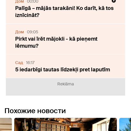
Дом
00:00
Palīgā – mājās tarakāni! Ko darīt, kā tos
iznīcināt?
Дом
09:05
Pirkt vai īrēt mājokli - kā pieņemt
lēmumu?
Cад
16:17
5 iedarbīgi tautas līdzekļi pret laputīm
Reklāma
Похожие новости