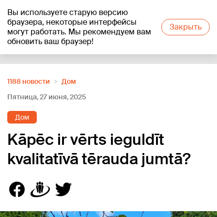
Вы используете старую версию
+24
°C
браузера, некоторые интерфейсы
Закрыть
могут работать. Мы рекомендуем вам
обновить ваш браузер!
Reklāma
1188 новости
Дом
Пятница, 27 июня, 2025
Дом
Kāpēc ir vērts ieguldīt
kvalitatīvā tērauda jumtā?