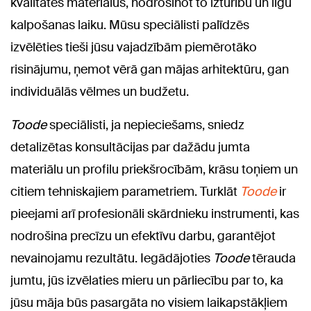
kvalitātes materiālus, nodrošinot to izturību un ilgu
kalpošanas laiku. Mūsu speciālisti palīdzēs
izvēlēties tieši jūsu vajadzībām piemērotāko
risinājumu, ņemot vērā gan mājas arhitektūru, gan
individuālās vēlmes un budžetu.
Toode
speciālisti, ja nepieciešams, sniedz
detalizētas konsultācijas par dažādu jumta
materiālu un profilu priekšrocībām, krāsu toņiem un
citiem tehniskajiem parametriem. Turklāt
Toode
ir
pieejami arī profesionāli skārdnieku instrumenti, kas
nodrošina precīzu un efektīvu darbu, garantējot
nevainojamu rezultātu. Iegādājoties
Toode
tērauda
jumtu, jūs izvēlaties mieru un pārliecību par to, ka
jūsu māja būs pasargāta no visiem laikapstākļiem