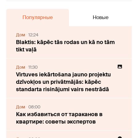
Популярные
Новые
Дом
12:24
Blaktis: kāpēc tās rodas un kā no tām
tikt vaļā
Дом
11:30
Virtuves iekārtošana jauno projektu
dzīvokļos un privātmājās: kāpēc
standarta risinājumi vairs nestrādā
Дом
08:00
Как избавиться от тараканов в
квартире: советы экспертов