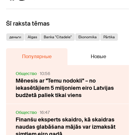
Šī raksta tēmas
деньги
Algas
Banka "Citadele"
Ekonomika
Pārtika
Популярные
Новые
Oбщество
10:56
Mēnesis ar "Temu nodokli" – no
iekasētājiem 5 miljoniem eiro Latvijas
budžetā paliek tikai viens
Oбщество
16:47
Finanšu eksperts skaidro, kā skaidras
naudas glabāšana mājās var izmaksāt
simtiem eiro gadā