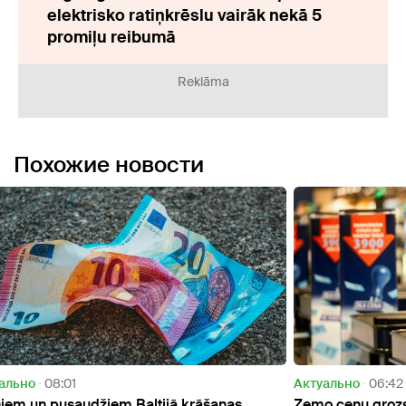
elektrisko ratiņkrēslu vairāk nekā 5
promiļu reibumā
Reklāma
Похожие новости
Актуально
06:42
Oбще
Zemo cenu grozs būtiski neesot mainījis
Uzsāk