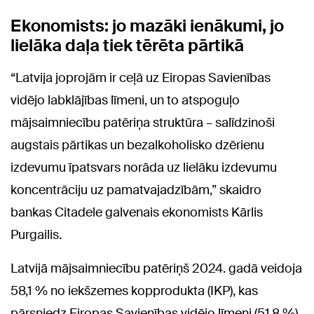
Ekonomists: jo mazāki ienākumi, jo
lielāka daļa tiek tērēta pārtikā
“Latvija joprojām ir ceļā uz Eiropas Savienības
vidējo labklājības līmeni, un to atspoguļo
mājsaimniecību patēriņa struktūra – salīdzinoši
augstais pārtikas un bezalkoholisko dzērienu
izdevumu īpatsvars norāda uz lielāku izdevumu
koncentrāciju uz pamatvajadzībām,” skaidro
bankas Citadele galvenais ekonomists Kārlis
Purgailis.
Latvijā mājsaimniecību patēriņš 2024. gadā veidoja
58,1 % no iekšzemes kopprodukta (IKP), kas
pārsniedz Eiropas Savienības vidējo līmeni (51,8 %).