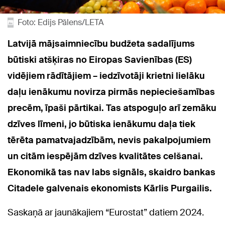
Foto: Edijs Pālens/LETA
Latvijā mājsaimniecību budžeta sadalījums
būtiski atšķiras no Eiropas Savienības (ES)
vidējiem rādītājiem – iedzīvotāji krietni lielāku
daļu ienākumu novirza pirmās nepieciešamības
precēm, īpaši pārtikai. Tas atspoguļo arī zemāku
dzīves līmeni, jo būtiska ienākumu daļa tiek
tērēta pamatvajadzībām, nevis pakalpojumiem
un citām iespējām dzīves kvalitātes celšanai.
Ekonomikā tas nav labs signāls, skaidro bankas
Citadele galvenais ekonomists Kārlis Purgailis.
Saskaņā ar jaunākajiem “Eurostat” datiem 2024.