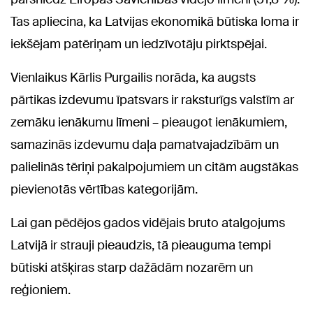
Tas apliecina, ka Latvijas ekonomikā būtiska loma ir
iekšējam patēriņam un iedzīvotāju pirktspējai.
Vienlaikus Kārlis Purgailis norāda, ka augsts
pārtikas izdevumu īpatsvars ir raksturīgs valstīm ar
zemāku ienākumu līmeni – pieaugot ienākumiem,
samazinās izdevumu daļa pamatvajadzībām un
palielinās tēriņi pakalpojumiem un citām augstākas
pievienotās vērtības kategorijām.
Lai gan pēdējos gados vidējais bruto atalgojums
Latvijā ir strauji pieaudzis, tā pieauguma tempi
būtiski atšķiras starp dažādām nozarēm un
reģioniem.