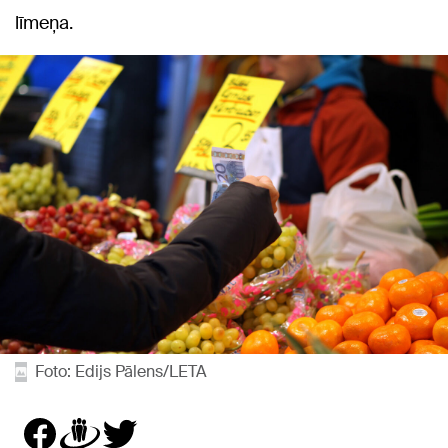
līmeņa.
Foto: Edijs Pālens/LETA