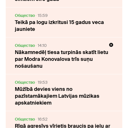
Oбщество
15:59
Teikā pa logu izkritusi 15 gadus veca
jauniete
Oбщество
14:10
Nākamnedēļ tiesa turpinās skatīt lietu
par Modra Konovalova trīs suņu
nošaušanu
Oбщество
19:53
Mūžībā devies viens no
pazīstamākajiem Latvijas mūzikas
apskatniekiem
Oбщество
16:52
Rīgā agresīvs vīrietis braucis pa ielu ar