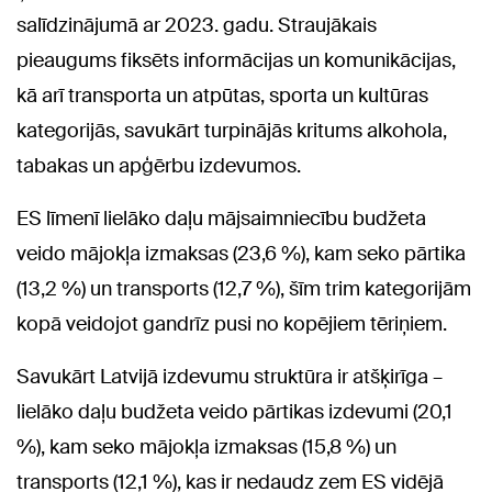
salīdzinājumā ar 2023. gadu. Straujākais
pieaugums fiksēts informācijas un komunikācijas,
kā arī transporta un atpūtas, sporta un kultūras
kategorijās, savukārt turpinājās kritums alkohola,
tabakas un apģērbu izdevumos.
ES līmenī lielāko daļu mājsaimniecību budžeta
veido mājokļa izmaksas (23,6 %), kam seko pārtika
(13,2 %) un transports (12,7 %), šīm trim kategorijām
kopā veidojot gandrīz pusi no kopējiem tēriņiem.
Savukārt Latvijā izdevumu struktūra ir atšķirīga –
lielāko daļu budžeta veido pārtikas izdevumi (20,1
%), kam seko mājokļa izmaksas (15,8 %) un
transports (12,1 %), kas ir nedaudz zem ES vidējā