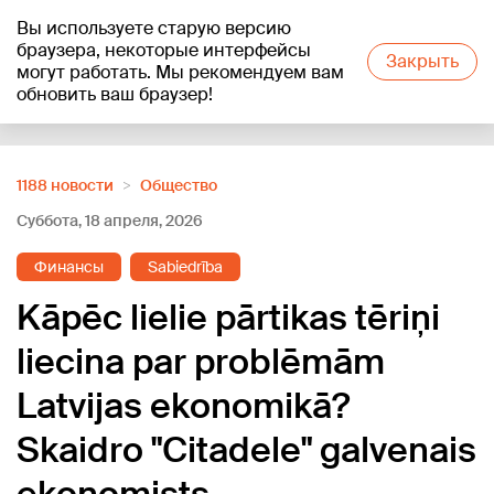
Вы используете старую версию
+22
°C
браузера, некоторые интерфейсы
Закрыть
могут работать. Мы рекомендуем вам
обновить ваш браузер!
Reklāma
1188 новости
Oбщество
Суббота, 18 апреля, 2026
Финансы
Sabiedrība
Kāpēc lielie pārtikas tēriņi
liecina par problēmām
Latvijas ekonomikā?
Skaidro "Citadele" galvenais