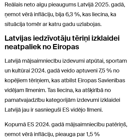
Reālais neto algu pieaugums Latvijā 2025. gadā,
ņemot vērā inflāciju, bija 6,3 %, kas liecina, ka
situācija tomēr ar katru gadu uzlabojas.
Latvijas iedzīvotāju tēriņi izklaidei
neatpaliek no Eiropas
Latvijā mājsaimniecību izdevumi atpūtai, sportam
un kultūrai 2024. gadā veido aptuveni 7,5 % no
kopējiem tēriņiem, kas atbilst Eiropas Savienības
vidējam līmenim. Tas liecina, ka atšķirībā no
pamatvajadzību kategorijām izdevumi izklaidei
Latvijā jau ir sasnieguši ES vidējo līmeni.
Kopumā ES 2024. gadā mājsaimniecību patēriņš,
ņemot vērā inflāciju, pieauga par 1,5 %