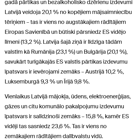
gadā pārtikas un bezalkoholisko dzērienu izdevumi
Latvijā veidoja 20,1 % no kopējiem mājsaimniecību
tēriņiem – tas ir viens no augstākajiem rādītājiem
Eiropas Savienībā un būtiski pārsniedz ES vidējo
līmeni (13,2 %). Latvija šajā ziņā ir līdzīga tādām
valstīm kā Rumānija (23,1 %) un Bulgārija (20,1 %),
savukārt turīgākajās ES valstīs pārtikas izdevumu
īpatsvars ir ievērojami zemāks – Austrijā 10,2 %,
Luksemburgā 9,3 % un Īrijā 9,8 %.
Vienlaikus Latvijā mājokļa, ūdens, elektroenerģijas,
gāzes un citu komunālo pakalpojumu izdevumu
īpatsvars ir salīdzinoši zemāks – 15,8 %, kamēr ES
vidēji tas sasniedz 23,6 %. Tas ir viens no
zemākajiem rādītājiem dalībvalstu vidū.