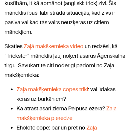
kustībām, it kā apmānot (angliski: trick) zivi. Šis
māneklis īpaši labi strādā situācijās, kad zivs ir
pasīva vai kad tās vairs neuzķeras uz citiem
mānekļiem.
Skaties
Zaļā makšķernieka video
un redzēsi, kā
“Trickster” māneklis ļauj noķert asarus Āgenskalna
tirgū. Savukārt te citi noderīgi padomi no Zaļā
makšķernieka:
Zaļā makšķernieka copes triki
: vai līdakas
ķeras uz burkāniem?
Kā atrast asari ziemā Peipusa ezerā?
Zaļā
makšķernieka pieredze
Eholote copē: par un pret no
Zaļā