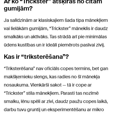
Ar ko “Trickster” atšķiras no citām
gumijām?
Ja salīdzinām ar klasiskajiem šada tipa mānekļiem
vai lielākām gumijām, “Trickster” māneklis ir daudz
smalkāks un aktīvāks. Tas strādā arī pie minimālas
ūdens kustības un ir ideāli piemērots pasīvai zivij.
Kas ir “triksterēšana”?
“Triksterēšana” nav oficiāls copes termins, bet gan
makšķernieku slengs, kas radies no šī mānekļa
nosaukuma. Vienkārši sakot — tā ir cope ar
“Trickster” stila mānekļiem. Parasti tas nozīmē
smalku, lēnu spēli ar zivi, daudz paužu copes laikā,
darbu tuvu gruntij un eksperimentēšanu ar mikro