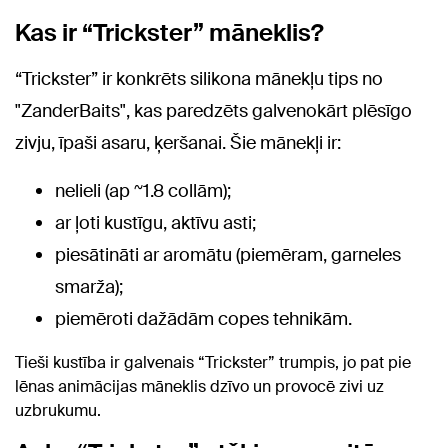
Kas ir “Trickster” māneklis?
“Trickster” ir konkrēts silikona mānekļu tips no
"ZanderBaits", kas paredzēts galvenokārt plēsīgo
zivju, īpaši asaru, ķeršanai. Šie mānekļi ir:
nelieli (ap ~1.8 collām);
ar ļoti kustīgu, aktīvu asti;
piesātināti ar aromātu (piemēram, garneles
smarža);
piemēroti dažādām copes tehnikām.
Tieši kustība ir galvenais “Trickster” trumpis, jo pat pie
lēnas animācijas māneklis dzīvo un provocē zivi uz
uzbrukumu.