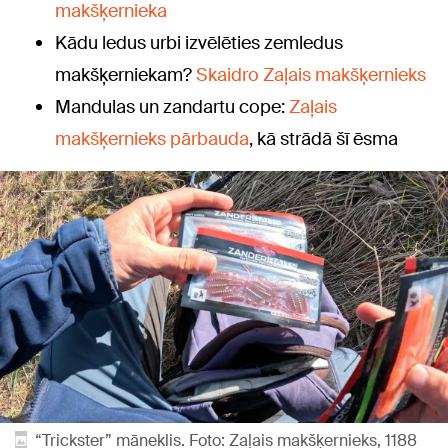
makšķernieka
Kādu ledus urbi izvēlēties zemledus
makšķerniekam?
Skaidro Zaļais makšķernieks
Mandulas un zandartu cope:
Zaļais
makšķernieks pārbauda
, kā strādā šī ēsma
“Trickster” māneklis. Foto: Zaļais makšķernieks, 1188