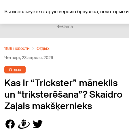
+19
°C
Вы используете старую версию браузера, некоторые и
Reklāma
1188 новости
Отдых
Четверг, 23 апреля, 2026
Отдых
Kas ir “Trickster” māneklis
un “triksterēšana”? Skaidro
Zaļais makšķernieks