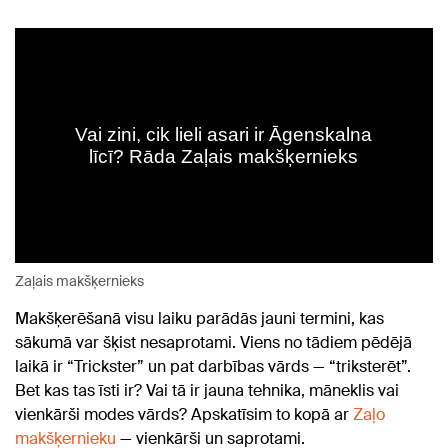
Zaļais makšķernieks
Makšķerēšanā visu laiku parādās jauni termini, kas
sākumā var šķist nesaprotami. Viens no tādiem pēdējā
laikā ir “Trickster” un pat darbības vārds — “triksterēt”.
Bet kas tas īsti ir? Vai tā ir jauna tehnika, māneklis vai
vienkārši modes vārds? Apskatīsim to kopā ar
Zaļo
makšķernieku
— vienkārši un saprotami.