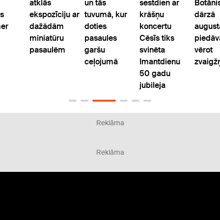
atklās
un tās
sestdien ar
Botāni
ls
ekspozīciju ar
tuvumā, kur
krāšņu
dārzā
er
dažādām
doties
koncertu
august
miniatūru
pasaules
Cēsīs tiks
piedāv
pasaulēm
garšu
svinēta
vērot
ceļojumā
Imantdienu
zvaigžņ
50 gadu
jubileja
Reklāma
Reklāma