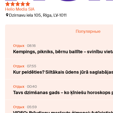
Helio Media SIA
Dzirnavu iela 105, Rīga, LV-1011
Популярные
Отдых
08:16
Kempings, pikniks, bērnu ballīte – svinību viet
Отдых
07:55
Kur peldēties? Siltākais ūdens jūrā saglabāj
Отдых
00:40
Tavs dzimšanas gads – ko ķīniešu horoskops 
Отдых
05:59