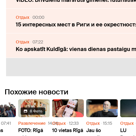
VIDEO: Brīvdienu maršruts ģimenei: futūristi
Отдых
00:00
15 интересных мест в Риги и ее окрестнос
Отдых
07:22
Ko apskatīt Kuldīgā: vienas dienas pastaigu 
Похожие новости
8 Фото
07:41
Развлечение
14:36
Отдых
12:33
Отдых
15:15
Отдых
as
FOTO: Rīgā
10 vietas Rīgā
Jau šo
LU