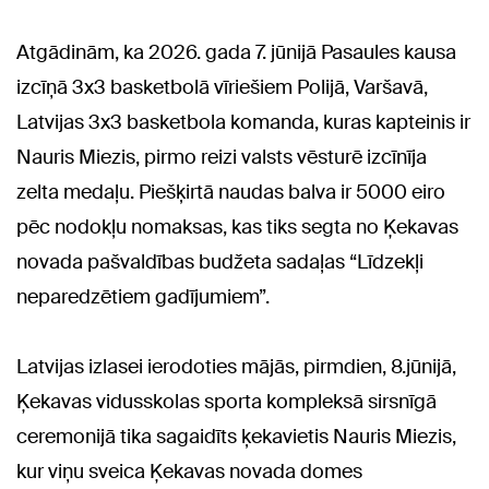
Atgādinām, ka 2026. gada 7. jūnijā Pasaules kausa
izcīņā 3x3 basketbolā vīriešiem Polijā, Varšavā,
Latvijas 3x3 basketbola komanda, kuras kapteinis ir
Nauris Miezis, pirmo reizi valsts vēsturē izcīnīja
zelta medaļu. Piešķirtā naudas balva ir 5000 eiro
pēc nodokļu nomaksas, kas tiks segta no Ķekavas
novada pašvaldības budžeta sadaļas “Līdzekļi
neparedzētiem gadījumiem”.
Latvijas izlasei ierodoties mājās, pirmdien, 8.jūnijā,
Ķekavas vidusskolas sporta kompleksā sirsnīgā
ceremonijā tika sagaidīts ķekavietis Nauris Miezis,
kur viņu sveica Ķekavas novada domes