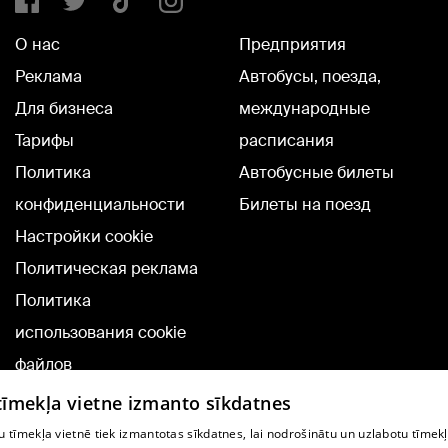
О нас
Предприятия
Реклама
Автобусы, поезда,
Для бизнеса
международные
Тарифы
расписания
Политика
Автобусные билеты
конфиденциальности
Билеты на поезд
Настройки cookie
Политическая реклама
Политика
использования cookie
файлов
Добавление
 tīmekļa vietne izmanto sīkdatnes
комментариев
 tīmekļa vietnē tiek izmantotas sīkdatnes, lai nodrošinātu un uzlabotu tīmek