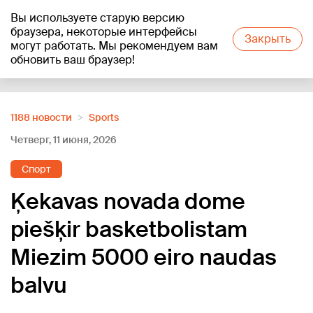
Вы используете старую версию
+22
°C
браузера, некоторые интерфейсы
Закрыть
могут работать. Мы рекомендуем вам
обновить ваш браузер!
Reklāma
1188 новости
Sports
Четверг, 11 июня, 2026
Спорт
Ķekavas novada dome
piešķir basketbolistam
Miezim 5000 eiro naudas
balvu