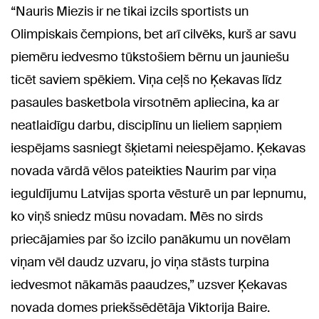
“Nauris Miezis ir ne tikai izcils sportists un
Olimpiskais čempions, bet arī cilvēks, kurš ar savu
piemēru iedvesmo tūkstošiem bērnu un jauniešu
ticēt saviem spēkiem. Viņa ceļš no Ķekavas līdz
pasaules basketbola virsotnēm apliecina, ka ar
neatlaidīgu darbu, disciplīnu un lieliem sapņiem
iespējams sasniegt šķietami neiespējamo. Ķekavas
novada vārdā vēlos pateikties Naurim par viņa
ieguldījumu Latvijas sporta vēsturē un par lepnumu,
ko viņš sniedz mūsu novadam. Mēs no sirds
priecājamies par šo izcilo panākumu un novēlam
viņam vēl daudz uzvaru, jo viņa stāsts turpina
iedvesmot nākamās paaudzes,” uzsver Ķekavas
novada domes priekšsēdētāja Viktorija Baire.