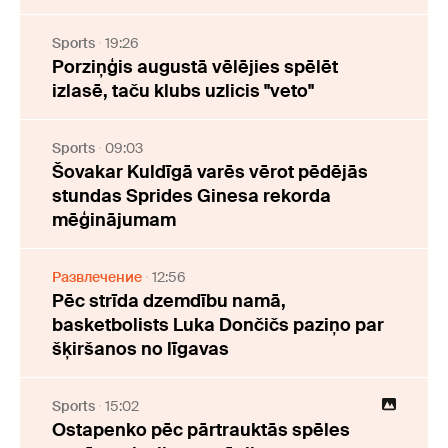
Sports
19:26
Porziņģis augustā vēlējies spēlēt
izlasē, taču klubs uzlicis "veto"
Sports
09:03
Šovakar Kuldīgā varēs vērot pēdējās
stundas Sprides Ginesa rekorda
mēģinājumam
Развлечение
12:56
Pēc strīda dzemdību namā,
basketbolists Luka Dončičs paziņo par
šķiršanos no līgavas
Sports
15:02
Ostapenko pēc pārtrauktās spēles