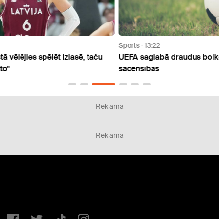
Sports
13:22
Sport
aču
UEFA saglabā draudus boikotēt FIFA
Šovak
sacensības
Spri
Reklāma
Reklāma