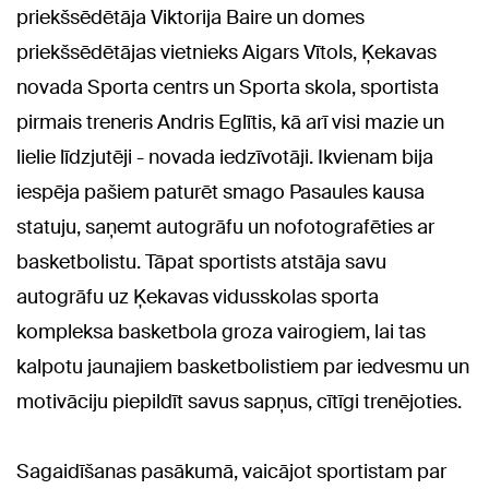
priekšsēdētāja Viktorija Baire un domes
priekšsēdētājas vietnieks Aigars Vītols, Ķekavas
novada Sporta centrs un Sporta skola, sportista
pirmais treneris Andris Eglītis, kā arī visi mazie un
lielie līdzjutēji - novada iedzīvotāji. Ikvienam bija
iespēja pašiem paturēt smago Pasaules kausa
statuju, saņemt autogrāfu un nofotografēties ar
basketbolistu. Tāpat sportists atstāja savu
autogrāfu uz Ķekavas vidusskolas sporta
kompleksa basketbola groza vairogiem, lai tas
kalpotu jaunajiem basketbolistiem par iedvesmu un
motivāciju piepildīt savus sapņus, cītīgi trenējoties.
Sagaidīšanas pasākumā, vaicājot sportistam par